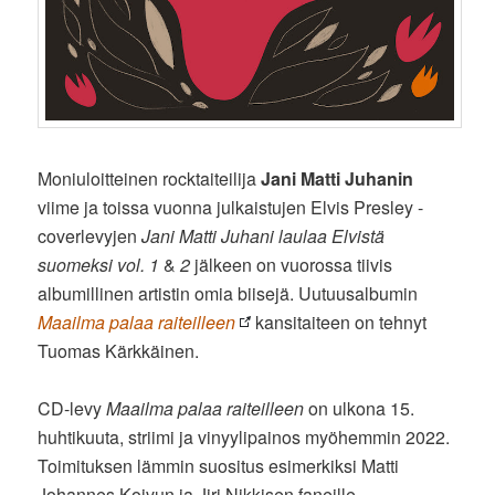
Moniuloitteinen rocktaiteilija
Jani Matti Juhanin
viime ja toissa vuonna julkaistujen Elvis Presley -
coverlevyjen
Jani Matti Juhani laulaa Elvistä
suomeksi vol. 1
&
2
jälkeen on vuorossa tiivis
albumillinen artistin omia biisejä. Uutuusalbumin
Maailma palaa raiteilleen
kansitaiteen on tehnyt
Tuomas Kärkkäinen.
CD-levy
Maailma palaa raiteilleen
on ulkona 15.
huhtikuuta, striimi ja vinyylipainos myöhemmin 2022.
Toimituksen lämmin suositus esimerkiksi Matti
Johannes Koivun ja Jiri Nikkisen faneille.