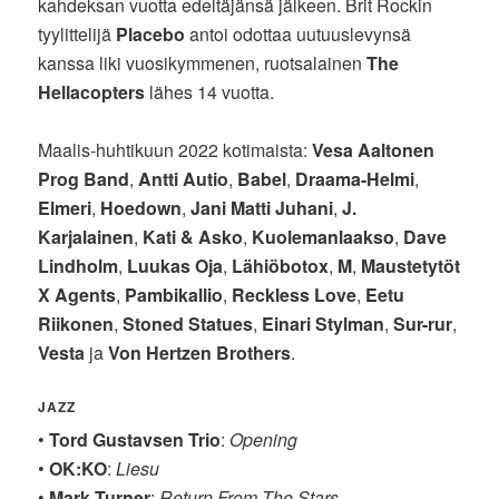
kahdeksan vuotta edeltäjänsä jälkeen. Brit Rockin
tyylittelijä
Placebo
antoi odottaa uutuuslevynsä
kanssa liki vuosikymmenen, ruotsalainen
The
Hellacopters
lähes 14 vuotta.
Maalis-huhtikuun 2022 kotimaista:
Vesa Aaltonen
Prog Band
,
Antti Autio
,
Babel
,
Draama-Helmi
,
Elmeri
,
Hoedown
,
Jani Matti Juhani
,
J.
Karjalainen
,
Kati & Asko
,
Kuolemanlaakso
,
Dave
Lindholm
,
Luukas Oja
,
Lähiöbotox
,
M
,
Maustetytöt
X Agents
,
Pambikallio
,
Reckless Love
,
Eetu
Riikonen
,
Stoned Statues
,
Einari Stylman
,
Sur-rur
,
Vesta
ja
Von Hertzen Brothers
.
JAZZ
•
Tord Gustavsen Trio
:
Opening
•
OK:KO
:
Liesu
•
Mark Turner
:
Return From The Stars