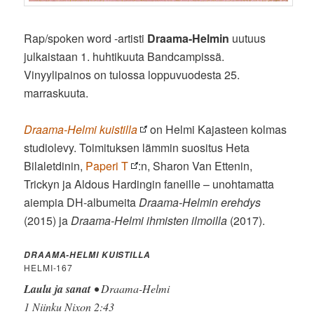
Rap/spoken word -artisti
Draama-Helmin
uutuus
julkaistaan 1. huhtikuuta Bandcampissä.
Vinyylipainos on tulossa loppuvuodesta 25.
marraskuuta.
Draama-Helmi kuistilla
on Helmi Kajasteen kolmas
studiolevy. Toimituksen lämmin suositus Heta
Bilaletdinin,
Paperi T
:n, Sharon Van Ettenin,
Trickyn ja Aldous Hardingin faneille – unohtamatta
aiempia DH-albumeita
Draama-Helmin erehdys
(2015) ja
Draama-Helmi ihmisten ilmoilla
(2017).
DRAAMA-HELMI KUISTILLA
HELMI-167
Laulu ja sanat
• Draama-Helmi
1 Niinku Nixon 2:43