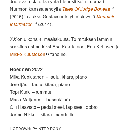
Juureva rock rullaa yhtä hienosti kuin Tuomari
Nurmion kanssa tehdyllä
Tales Of Judge Bonella
(2015) ja Jukka Gustavsonin yhteislevyllä
Mountain
Information
(2014).
XX
on ulkona 4. maaliskuuta. Toimituksen lämmin
suositus esimerkiksi Esa Kaartamon, Edu Kettusen ja
Mikko Kuustosen
faneille.
Hoedown 2022
Mika Kuokkanen – laulu, kitara, piano
Jere Ijäs – laulu, kitara, piano
Topi Kurki – rummut
Masa Maijanen – bassokitara
Olli Haavisto – pedal steel, lap steel, dobro
Jarmo Nikku – kitara, mandoliini
HOEDOWN: PAINTED PONY