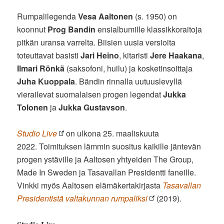
Rumpalilegenda
Vesa Aaltonen
(s. 1950) on
koonnut
Prog Bandin
ensialbumille klassikkoraitoja
pitkän uransa varrelta. Biisien uusia versioita
toteuttavat basisti
Jari Heino
, kitaristi
Jere Haakana
,
Ilmari Rönkä
(saksofoni, huilu) ja kosketinsoittaja
Juha Kuoppala
. Bändin rinnalla uutuuslevyllä
vierailevat suomalaisen progen legendat
Jukka
Tolonen
ja
Jukka Gustavson
.
Studio Live
on ulkona 25. maaliskuuta
2022. Toimituksen lämmin suositus kaikille jäntevän
progen ystäville ja Aaltosen yhtyeiden The Group,
Made In Sweden ja Tasavallan Presidentti faneille.
Vinkki myös Aaltosen elämäkertakirjasta
Tasavallan
Presidentistä valtakunnan rumpaliksi
(2019).