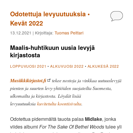
Odotettuja levyuutuuksia •
Kommen
Kevät 2022
13.12.2021
| Kirjoittaja:
Tuomas Pelttari
Maalis-huhtikuun uusia levyjä
kirjastosta
LOPPUVUOSI 2021
•
ALKUVUOSI 2022
•
ALKUKESÄ 2022
Musiikkikirjastot.fi
tekee nostoja ja vinkkaa uutuuslevyjä
pienten ja suurten levy-yhtiöiden suojateilta Suomesta,
ulkomailta ja kirjastosta. Löydät lisää
levyuutuuksia
kuvitetulta koontisivulta
.
Odotettua pidemmältä tauota palaa
Midlake
, jonka
viides albumi
For The Sake Of Bethel Woods
tulee yli