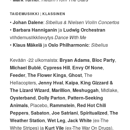
TAIDEMUSIIKKI
|
KLASSINEN
•
Johan Dalene
:
Sibelius & Nielsen Violin Concertos
•
Barbara Hanniganin
ja
Ludwig Orchestran
viihdemusiikkilevytys
Dance With Me
•
Klaus Mäkelä
ja
Oslo Philharmonic
:
Sibelius
Kevään -22 ulkomaista:
Bryan Adams
,
Bloc Party
,
Michael Bublé
,
Cypress Hill
,
Envy Of None
,
Feeder
,
The Flower Kings
,
Ghost
, The
Hellacopters,
Jenny Hval
,
Kaipa
,
King Gizzard &
The Lizard Wizard
,
Marillion
,
Meshuggah
, Midlake,
Oysterband
,
Dolly Parton
,
Pattern-Seeking
Animals
, Placebo,
Rammstein
,
Red Hot Chili
Peppers
,
Sabaton
,
Joe Satriani
,
Spiritualized
,
The
Weather Station
,
Wet Leg
,
Jack White
(ex-The
White Stripes) ja
Kurt Vile
(ex-The War On Drugs).