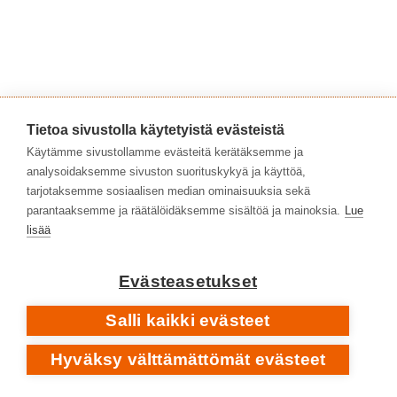
** **
Tietoa sivustolla käytetyistä evästeistä
ROCK, LAULAJA-LAULUNTEKIJÄT
Käytämme sivustollamme evästeitä kerätäksemme ja
J. Karjalainen:
| Warner
Soulavaris
analysoidaksemme sivuston suorituskykyä ja käyttöä,
2022
tarjotaksemme sosiaalisen median ominaisuuksia sekä
parantaaksemme ja räätälöidäksemme sisältöä ja mainoksia.
Lue
lisää
Evästeasetukset
Salli kaikki evästeet
Hyväksy välttämättömät evästeet