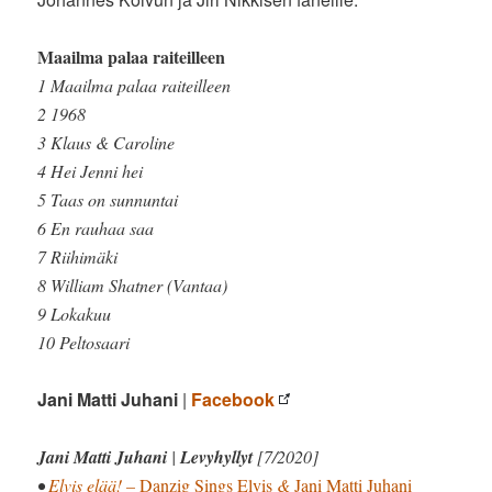
Maailma palaa raiteilleen
1 Maailma palaa raiteilleen
2 1968
3 Klaus & Caroline
4 Hei Jenni hei
5 Taas on sunnuntai
6 En rauhaa saa
7 Riihimäki
8 William Shatner (Vantaa)
9 Lokakuu
10 Peltosaari
Jani Matti Juhani
|
Facebook
Jani Matti Juhani
|
Levyhyllyt
[7/2020]
•
Elvis elää! –
Danzig Sings Elvis
&
Jani Matti Juhani