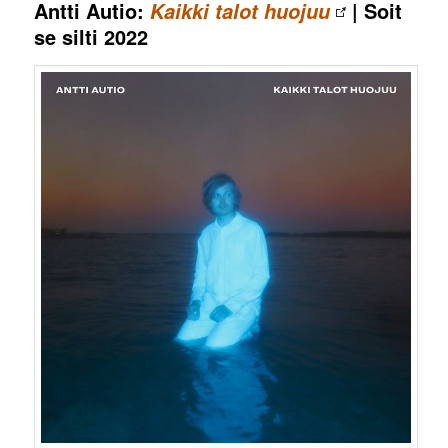
Antti Autio:
| Soit
Kaikki talot huojuu
se silti 2022