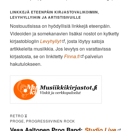
LINKKEJÄ ETEENPÄIN KIRJASTOVALIKOIMIIN,
LEVYHYLLYIHIN JA ARTISTISIVUILLE
Nostouutisissa on hyödyllisiä linkkejä eteenpäin.
Videoiden ja somekanavien lisäksi nostot on kytketty
kirjastoblogiin
Levyhyllyt
, josta löytyy satoja
artikkeleita musiikkia. Jos levytys on varattavissa
kirjastosta, se on linkitetty
Finna.fi
-palvelun
hakutulokseen.
RETRO ⏳
PROGE, PROGRESSIIVINEN ROCK
Vesa Aaltonen Prog Band:
Studio Live