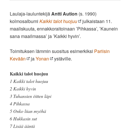
Laulaja-lauluntekijä
Antti Aution
(s. 1990)
kolmosalbumi
Kaikki talot huojuu
julkaistaan 11.
maaliskuuta, ennakkoraitoinaan ’Pihkassa’, ’Kaunein
sana maailmassa’ ja ’Kaikki hyvin’.
Toimituksen lämmin suositus esimerkiksi
Pariisin
Kevään
ja
Yonan
ystäville.
Kaikki talot huojuu
1 Kaikki talot huojuu
2 Kaikki hyvin
3 Tuhansien öitten läpi
4 Pihkassa
5 Onko liian myöhä
6 Hukkasin sut
7 Lisää ääntä