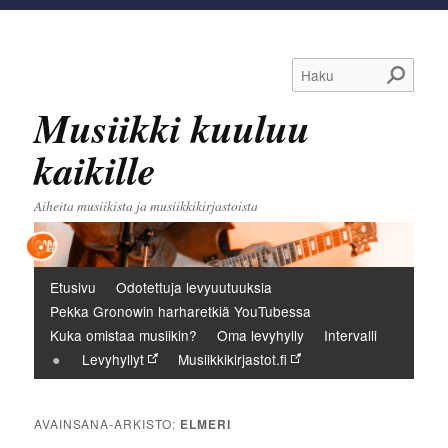
Haku
Musiikki kuuluu
kaikille
Aiheita musiikista ja musiikkikirjastoista
Päävalikko
Etusivu
Odotettuja levyuutuuksia
Pekka Gronowin harharetkiä YouTubessa
Kuka omistaa musiikin?
Oma levyhylly
Intervalli
Levyhyllyt
Musiikkikirjastot.fi
AVAINSANA-ARKISTO:
ELMERI