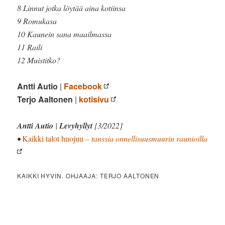
8 Linnut jotka löytää aina kotiinsa
9 Romukasa
10 Kaunein sana maailmassa
11 Raili
12 Muistitko?
Antti Autio
|
Facebook
Terjo Aaltonen
|
kotisivu
Antti Autio
|
Levyhyllyt
[3/2022]
•
Kaikki talot huojuu
– tanssia onnellisuusmuurin raunioilla
KAIKKI HYVIN. OHJAAJA: TERJO AALTONEN