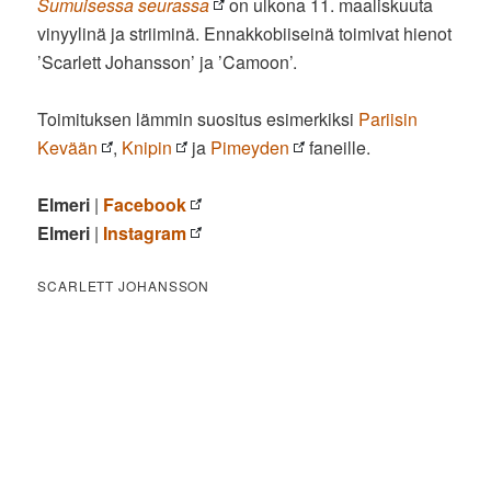
Sumuisessa seurassa
on ulkona 11. maaliskuuta
vinyylinä ja striiminä. Ennakkobiiseinä toimivat hienot
’Scarlett Johansson’ ja ’Camoon’.
Toimituksen lämmin suositus esimerkiksi
Pariisin
Kevään
,
Knipin
ja
Pimeyden
faneille.
Elmeri
|
Facebook
Elmeri
|
Instagram
SCARLETT JOHANSSON