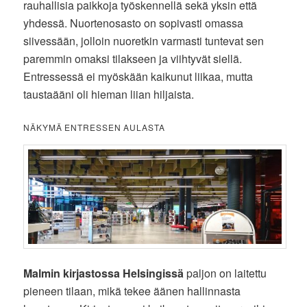
rauhallisia paikkoja työskennellä sekä yksin että
yhdessä. Nuortenosasto on sopivasti omassa
siivessään, jolloin nuoretkin varmasti tuntevat sen
paremmin omaksi tilakseen ja viihtyvät siellä.
Entressessä ei myöskään kaikunut liikaa, mutta
taustaääni oli hieman liian hiljaista.
NÄKYMÄ ENTRESSEN AULASTA
Malmin kirjastossa Helsingissä
paljon on laitettu
pieneen tilaan, mikä tekee äänen hallinnasta