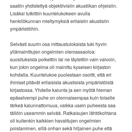
saatiin yhdistettyä objektiivisiin akustiikan ohjeisiin.
Lisäksi tutkittiin kuuntelukokeen avulla
henkilökunnan mieltymyksiä erilaisiin akustisiin
ympäristöihin.
Selvästi suurin osa mittaustuloksista tuki hyvin
yllämainittujen ongelmien olemassaoloa:
suosituksista poikettiin tai ne täytettiin vain vaivoin,
kun jokin ongelma oli mainittu kyseisen kirjaston
kohdalla. Kuuntelukoe puolestaan osoitti, että eri
ihmiset pitävät erilaisista akustisista ympäristöistä
kirjastossa. Yhdelle kaiunta ja sen myötä hieman
epäselvempi puhe on olennaisempaa kuin toiselle
tärkeä kaiunnattomuus, vaikka usein puheesta saa
tällöin useammin selvää. Ratkaisujen lähtökohtana
oli kuitenkin kaikkien havaittujen ongelmien
poistaminen, sillä onhan sekä hiljainen puhe että