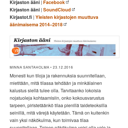
Kirjaston ääni
|
Facebook
Kirjaston ääni
|
SoundCloud
Kirjastot.fi
|
Yleisten kirjastojen muuttuva
äänimaisema 2014–2018
MINNA SANTAHOLMA • 23.12.2016
Monesti kun tiloja ja rakennuksia suunnitellaan,
mietitään, mitä tilassa tehdään ja minkälainen
kalustus siellä tulee olla. Tarvitaanko lokoisia
nojatuoleja kohtaamisiin, onko kokousvarustus
tarpeen, piristetäänkö tilaa pienillä taideteoksilla
seinillä, mitä värejä käytetään. Tämä on kuitenkin
vain yksi näkökulma, kun toimivaa tilaa
suunnitellaan. Toinen näkökulma voisi olla valo ja