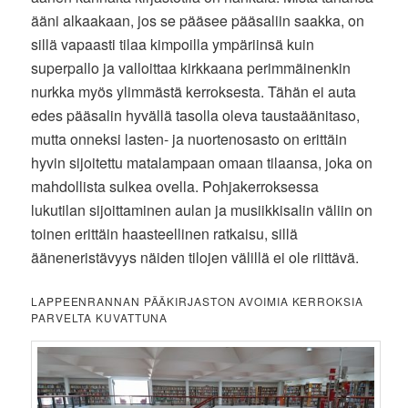
ääni alkaakaan, jos se pääsee pääsaliin saakka, on
sillä vapaasti tilaa kimpoilla ympäriinsä kuin
superpallo ja valloittaa kirkkaana perimmäinenkin
nurkka myös ylimmästä kerroksesta. Tähän ei auta
edes pääsalin hyvällä tasolla oleva taustaäänitaso,
mutta onneksi lasten- ja nuortenosasto on erittäin
hyvin sijoitettu matalampaan omaan tilaansa, joka on
mahdollista sulkea ovella. Pohjakerroksessa
lukutilan sijoittaminen aulan ja musiikkisalin väliin on
toinen erittäin haasteellinen ratkaisu, sillä
ääneneristävyys näiden tilojen välillä ei ole riittävä.
LAPPEENRANNAN PÄÄKIRJASTON AVOIMIA KERROKSIA
PARVELTA KUVATTUNA