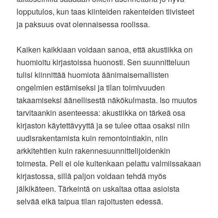
lopputulos, kun taas kiinteiden rakenteiden tiivisteet
ja paksuus ovat olennaisessa roolissa.
Kaiken kaikkiaan voidaan sanoa, että akustiikka on
huomioitu kirjastoissa huonosti. Sen suunnitteluun
tulisi kiinnittää huomiota äänimaisemallisten
ongelmien estämiseksi ja tilan toimivuuden
takaamiseksi äänellisestä näkökulmasta. Iso muutos
tarvitaankin asenteessa: akustiikka on tärkeä osa
kirjaston käytettävyyttä ja se tulee ottaa osaksi niin
uudisrakentamista kuin remontointiakin, niin
arkkitehtien kuin rakennesuunnittelijoidenkin
toimesta. Peli ei ole kuitenkaan pelattu valmiissakaan
kirjastossa, sillä paljon voidaan tehdä myös
jälkikäteen. Tärkeintä on uskaltaa ottaa asioista
selvää eikä taipua tilan rajoitusten edessä.