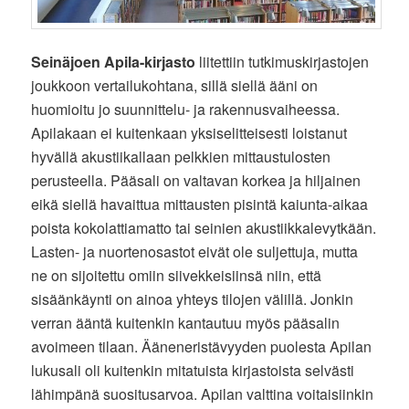
Seinäjoen Apila-kirjasto
liitettiin tutkimuskirjastojen
joukkoon vertailukohtana, sillä siellä ääni on
huomioitu jo suunnittelu- ja rakennusvaiheessa.
Apilakaan ei kuitenkaan yksiselitteisesti loistanut
hyvällä akustiikallaan pelkkien mittaustulosten
perusteella. Pääsali on valtavan korkea ja hiljainen
eikä siellä havaittua mittausten pisintä kaiunta-aikaa
poista kokolattiamatto tai seinien akustiikkalevytkään.
Lasten- ja nuortenosastot eivät ole suljettuja, mutta
ne on sijoitettu omiin siivekkeisiinsä niin, että
sisäänkäynti on ainoa yhteys tilojen välillä. Jonkin
verran ääntä kuitenkin kantautuu myös pääsalin
avoimeen tilaan. Ääneneristävyyden puolesta Apilan
lukusali oli kuitenkin mitatuista kirjastoista selvästi
lähimpänä suositusarvoa. Apilan valttina voitaisiinkin