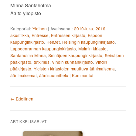
Minna Santaholma
Aalto-yliopisto
Kategoriat:
Yleinen
|
Avainsanat:
2010-luku
,
2016
,
akustiikka
,
Entresse
,
Entressen kirjasto
,
Espoon
kaupunginkirjasto
,
HelMet
,
Helsingin kaupunginkirjasto
,
Lappeenrannan kaupunginkirjasto
,
Malmin kirjasto
,
Santaholma Minna
,
Seinäjoen kaupunginkirjasto
,
Seinäjoen
pääkirjasto
,
tutkimus
,
Vihdin kunnankirjasto
,
Vihdin
pääkirjasto
,
Yleisten kirjastojen muuttuva äänimaisema
,
äänimaisemat
,
äänisuunnittelu
|
Kommentoi
Artikkelien selaus
←
Edellinen
ARTIKKELISARJAT