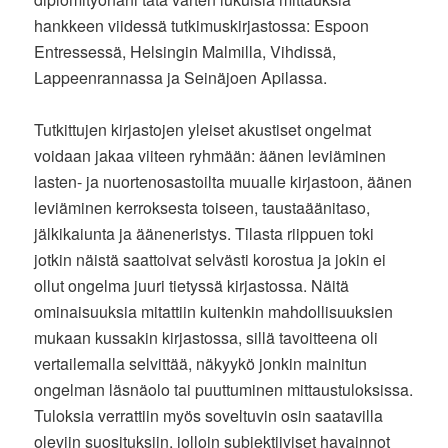
hankkeen viidessä tutkimuskirjastossa: Espoon
Entressessä, Helsingin Malmilla, Vihdissä,
Lappeenrannassa ja Seinäjoen Apilassa.
Tutkittujen kirjastojen yleiset akustiset ongelmat
voidaan jakaa viiteen ryhmään: äänen leviäminen
lasten- ja nuortenosastoilta muualle kirjastoon, äänen
leviäminen kerroksesta toiseen, taustaäänitaso,
jälkikaiunta ja ääneneristys. Tilasta riippuen toki
jotkin näistä saattoivat selvästi korostua ja jokin ei
ollut ongelma juuri tietyssä kirjastossa. Näitä
ominaisuuksia mitattiin kuitenkin mahdollisuuksien
mukaan kussakin kirjastossa, sillä tavoitteena oli
vertailemalla selvittää, näkyykö jonkin mainitun
ongelman läsnäolo tai puuttuminen mittaustuloksissa.
Tuloksia verrattiin myös soveltuvin osin saatavilla
oleviin suosituksiin, jolloin subjektiiviset havainnot