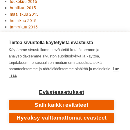
toukokuu 2015
huhtikuu 2015
maaliskuu 2015
helmikuu 2015
tammikuu 2015
joulukuu 2014
marraskuu 2014
Tietoa sivustolla käytetyistä evästeistä
lokakuu 2014
Käytämme sivustollamme evästeitä kerätäksemme ja
syyskuu 2014
analysoidaksemme sivuston suorituskykyä ja käyttöä,
elokuu 2014
tarjotaksemme sosiaalisen median ominaisuuksia sekä
heinäkuu 2014
parantaaksemme ja räätälöidäksemme sisältöä ja mainoksia.
Lue
kesäkuu 2014
lisää
toukokuu 2014
huhtikuu 2014
helmikuu 2014
Evästeasetukset
Salli kaikki evästeet
KATEGORIAT
Intervalli
Hyväksy välttämättömät evästeet
Kuka omistaa musiikin?
Levyuutuudet