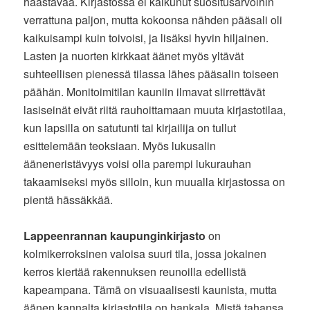
haastavaa. Kirjastossa ei kaikunut suositusarvoihin
verrattuna paljon, mutta kokoonsa nähden pääsali oli
kaikuisampi kuin toivoisi, ja lisäksi hyvin hiljainen.
Lasten ja nuorten kirkkaat äänet myös yltävät
suhteellisen pienessä tilassa lähes pääsalin toiseen
päähän. Monitoimitilan kauniin ilmavat siirrettävät
lasiseinät eivät riitä rauhoittamaan muuta kirjastotilaa,
kun lapsilla on satutunti tai kirjailija on tullut
esittelemään teoksiaan. Myös lukusalin
ääneneristävyys voisi olla parempi lukurauhan
takaamiseksi myös silloin, kun muualla kirjastossa on
pientä hässäkkää.
Lappeenrannan kaupunginkirjasto
on
kolmikerroksinen valoisa suuri tila, jossa jokainen
kerros kiertää rakennuksen reunoilla edellistä
kapeampana. Tämä on visuaalisesti kaunista, mutta
äänen kannalta kirjastotila on hankala. Mistä tahansa