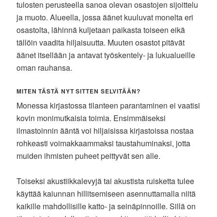
tulosten perusteella sanoa olevan osastojen sijoittelu
ja muoto. Alueella, jossa äänet kuuluvat monelta eri
osastolta, lähinnä kuljetaan paikasta toiseen eikä
tällöin vaadita hiljaisuutta. Muuten osastot pitävät
äänet itsellään ja antavat työskentely- ja lukualueille
oman rauhansa.
MITEN TÄSTÄ NYT SITTEN SELVITÄÄN?
Monessa kirjastossa tilanteen parantaminen ei vaatisi
kovin monimutkaisia toimia. Ensimmäiseksi
ilmastoinnin ääntä voi hiljaisissa kirjastoissa nostaa
rohkeasti voimakkaammaksi taustahuminaksi, jotta
muiden ihmisten puheet peittyvät sen alle.
Toiseksi akustiikkalevyjä tai akustista ruisketta tulee
käyttää kaiunnan hillitsemiseen asennuttamalla niitä
kaikille mahdollisille katto- ja seinäpinnoille. Sillä on