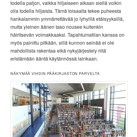
todella paljon, vaikka hiljaiseen aikaan siellä voikin
olla todella hiljaista. Tämä toisaalta tekee puheesta
hankalammin ymmärrettävää jo lyhyillä etäisyyksillä,
mutta yleinen äänen taso nousee kuitenkin
häiritsevän voimakkaaksi. Tapahtumatilan kanssa on
myös painittu pitkään, sillä kunnon seinää ei ole
mahdollista rakentaa eikä nykyjärjestely riitä
eristämään ääntä käytännössä lainkaan.
NÄKYMÄÄ VIHDIN PÄÄKIRJASTON PARVELTA