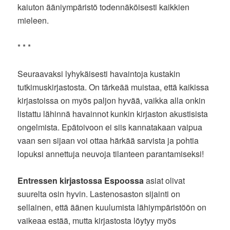
kaiuton ääniympäristö todennäköisesti kaikkien
mieleen.
* * *
Seuraavaksi lyhykäisesti havaintoja kustakin
tutkimuskirjastosta. On tärkeää muistaa, että kaikissa
kirjastoissa on myös paljon hyvää, vaikka alla onkin
listattu lähinnä havainnot kunkin kirjaston akustisista
ongelmista. Epätoivoon ei siis kannatakaan vaipua
vaan sen sijaan voi ottaa härkää sarvista ja pohtia
lopuksi annettuja neuvoja tilanteen parantamiseksi!
Entressen kirjastossa Espoossa
asiat olivat
suurelta osin hyvin. Lastenosaston sijainti on
sellainen, että äänen kuulumista lähiympäristöön on
vaikeaa estää, mutta kirjastosta löytyy myös