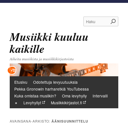
Haku
Musiikki kuuluu
kaikille
Aiheita musiikista ja musiikkikirjastoista
Päävalikko
Etusivu
Odotettuja levyuutuuksia
Pekka Gronowin harharetkiä YouTubessa
Kuka omistaa musiikin?
Oma levyhylly
Intervalli
Levyhyllyt
Musiikkikirjastot.fi
AVAINSANA-ARKISTO:
ÄÄNISUUNNITTELU