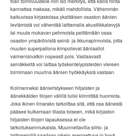
tilan toimivuudelle niin iso merkitys, että kallis hinta
kannattaa maksaa, mikäli mahdollista. Vähemmän
kaikuvissa kirjastoissa yksittäisen osaston äänien
leviämistä voi vähentää laittamalla akustiikkalevyjä
tai muuta mukavan pehmoista peittämään osaa
osaston ympäröivistä seinä- ja ikkunapinnoista, jotta
muuten superpallona kimpoilevat ääniaallot
vaimenisivatkin nopeasti pois. Vastaavasti
seinäkkeitä voi laittaa työskentelypisteiden viereen
toimimaan muurina äänien hyökkäyksiä vastaan.
Kolmanneksi äänieristykseen hiljaisten ja
äänekkäiden tilojen välillä tulisi kiinnittää huomiota.
Joka ikinen ilmarako tarkoittaa sitä, että osa äänestä
pääsee kulkemaan tilasta toiseen, mikä kirjaston
hiljaisten tilojen tapauksessa ei ole
tarkoituksenmukaista. Muunneltavilla siirto- ja
taittoseinillä saadaan oikein asennettuna jo hyvä