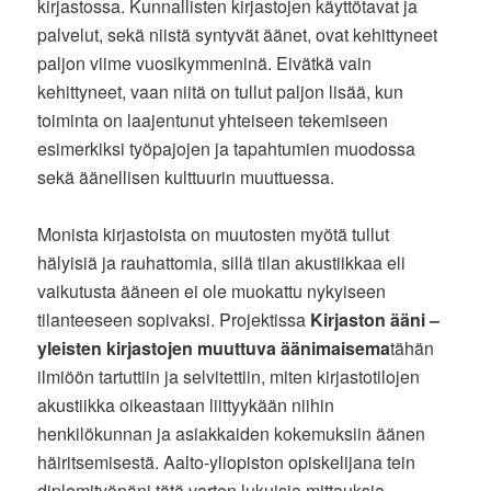
kirjastossa. Kunnallisten kirjastojen käyttötavat ja
palvelut, sekä niistä syntyvät äänet, ovat kehittyneet
paljon viime vuosikymmeninä. Eivätkä vain
kehittyneet, vaan niitä on tullut paljon lisää, kun
toiminta on laajentunut yhteiseen tekemiseen
esimerkiksi työpajojen ja tapahtumien muodossa
sekä äänellisen kulttuurin muuttuessa.
Monista kirjastoista on muutosten myötä tullut
hälyisiä ja rauhattomia, sillä tilan akustiikkaa eli
vaikutusta ääneen ei ole muokattu nykyiseen
tilanteeseen sopivaksi. Projektissa
Kirjaston ääni –
yleisten kirjastojen muuttuva äänimaisema
tähän
ilmiöön tartuttiin ja selvitettiin, miten kirjastotilojen
akustiikka oikeastaan liittyykään niihin
henkilökunnan ja asiakkaiden kokemuksiin äänen
häiritsemisestä. Aalto-yliopiston opiskelijana tein
diplomityönäni tätä varten lukuisia mittauksia