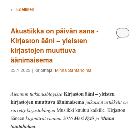
Artikkelien selaus
←
Edellinen
Akustiikka on päivän sana •
Kommen
Kirjaston ääni – yleisten
kirjastojen muuttuva
äänimaisema
23.1.2023
| Kirjoittaja:
Minna Santaholma
Kirjaston ääni
– yleisten
Aiemmin tutkimusblogissa
kirjastojen muuttuva äänimaisema
julkaistut artikkelit on
siirretty kirjastoblogiin
Musiikki kuuluu kaikille
.
Kirjaston
ääneen
kirjoittivat vuonna 2016
Meri Kytö
ja
Minna
Santaholma
.