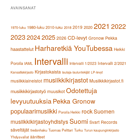
AVAINSANAT
2021
2022
2019
1980-luku
2020
2010-luku
1970-luku
2018
2023
2024
2025
CD-levyt
2026
Gronow Pekka
Harharetkiä YouTubessa
haastattelut
Heikki
Intervalli
Poroila
Intervalli 2/2021
IAML
Intervalli 1/2023
Kirjastokaista
Kansalliskirjasto
laulaja-lauluntekijät
LP-levyt
musiikkikirjastot
musiikkiaineistot
Musiikkikirjastot.fi
Odotettuja
musiikkikirjastotyö
muusikot
levyuutuuksia
Pekka Gronow
populaarimusiikki
rock
Suomen
Poroila Heikki
Suomi
musiikkikirjastoyhdistys
Svart Records
säveltäjät
tiedonhaku
Tuomas Pelttari
Turku
Turun kaupunginkirjasto
äänitteet
Yhdysvallat