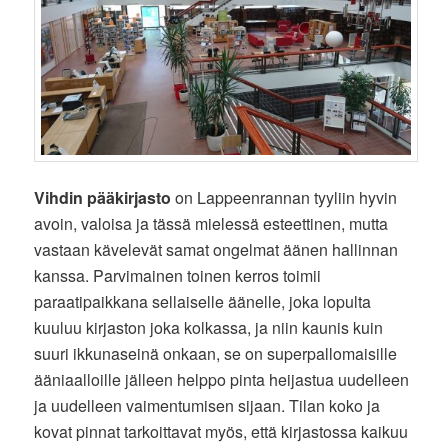
Vihdin pääkirjasto
on Lappeenrannan tyyliin hyvin
avoin, valoisa ja tässä mielessä esteettinen, mutta
vastaan kävelevät samat ongelmat äänen hallinnan
kanssa. Parvimainen toinen kerros toimii
paraatipaikkana sellaiselle äänelle, joka lopulta
kuuluu kirjaston joka kolkassa, ja niin kaunis kuin
suuri ikkunaseinä onkaan, se on superpallomaisille
ääniaalloille jälleen helppo pinta heijastua uudelleen
ja uudelleen vaimentumisen sijaan. Tilan koko ja
kovat pinnat tarkoittavat myös, että kirjastossa kaikuu