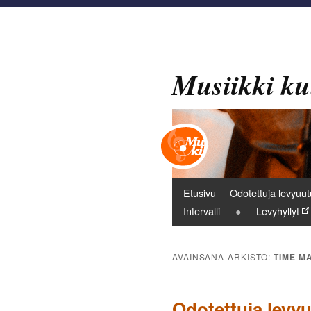
Musiikki ku
Päävalikko
Etusivu
Odotettuja levyuut
Intervalli
Levyhyllyt
AVAINSANA-ARKISTO:
TIME M
Odotettuja levyu