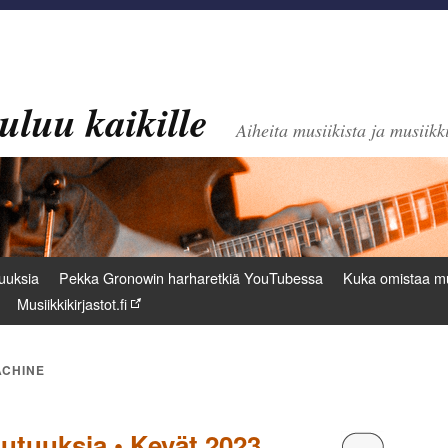
uluu kaikille
Aiheita musiikista ja musiikki
uuksia
Pekka Gronowin harharetkiä YouTubessa
Kuka omistaa mu
Musiikkikirjastot.fi
ACHINE
utuuksia • Kevät 2023
Kommentoi