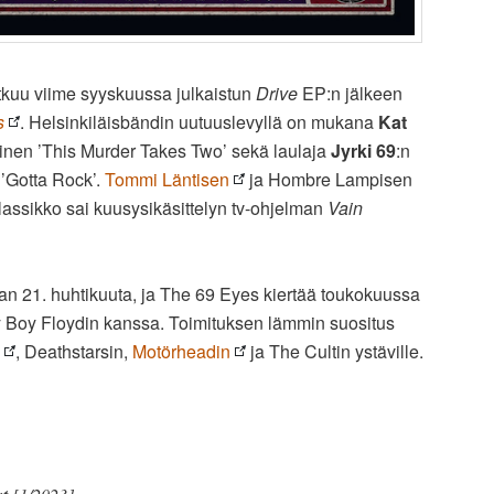
atkuu viime syyskuussa julkaistun
Drive
EP:n jälkeen
s
. Helsinkiläisbändin uutuuslevyllä on mukana
Kat
vyinen ’This Murder Takes Two’ sekä laulaja
Jyrki 69
:n
 ’Gotta Rock’.
Tommi Läntisen
ja Hombre Lampisen
lassikko sai kuusysikäsittelyn tv-ohjelman
Vain
aan 21. huhtikuuta, ja The 69 Eyes kiertää toukokuussa
y Boy Floydin kanssa. Toimituksen lämmin suositus
, Deathstarsin,
Motörheadin
ja The Cultin ystäville.