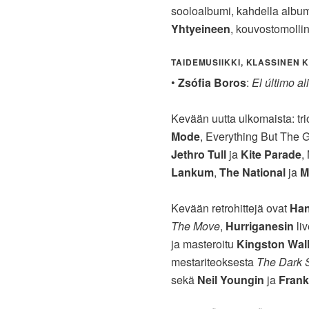
sooloalbumi, kahdella albu
Yhtyeineen
, kouvostomoll
TAIDEMUSIIKKI, KLASSINEN 
•
Zsófia Boros
:
El último al
Kevään uutta ulkomaista: tr
Mode
, Everything But The G
Jethro Tull
ja
Kite Parade
,
Lankum
,
The National
ja
M
Kevään retrohittejä ovat
Han
The Move
,
Hurriganesin
li
ja masteroitu
Kingston Wall
mestariteoksesta
The Dark 
sekä
Neil Youngin
ja
Fran