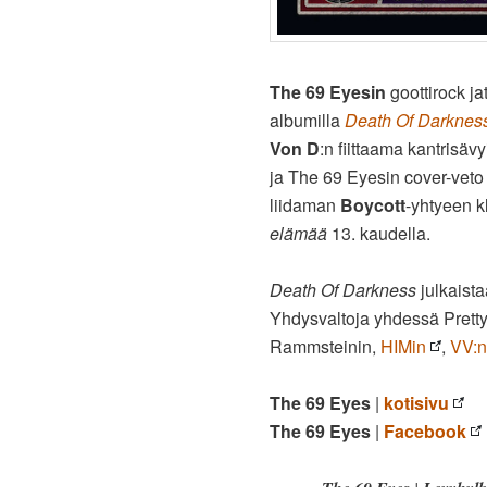
The 69 Eyesin
goottirock j
albumilla
Death Of Darknes
Von D
:n fiittaama kantrisä
ja The 69 Eyesin cover-veto
liidaman
Boycott
-yhtyeen k
elämää
13. kaudella.
Death Of Darkness
julkaist
Yhdysvaltoja yhdessä Prett
Rammsteinin,
HIMin
,
VV:n
The 69 Eyes
|
kotisivu
The 69 Eyes
|
Facebook