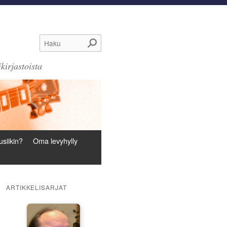
Haku
kirjastoista
siikin?
Oma levyhylly
ARTIKKELISARJAT