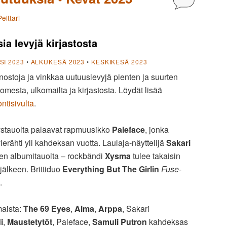
elttari
ia levyjä kirjastosta
I 2023
•
ALKUKESÄ 2023
•
KESKIKESÄ 2023
nostoja ja vinkkaa uutuuslevyjä pienten ja suurten
omesta, ulkomailta ja kirjastosta. Löydät lisää
ontisivulta
.
ystauolta palaavat rapmuusikko
Paleface
, jonka
ierähti yli kahdeksan vuotta. Laulaja-näyttelijä
Sakari
en albumitauolta – rockbändi
Xysma
tulee takaisin
jälkeen. Brittiduo
Everything But The Girlin
Fuse
-
.
maista:
The 69 Eyes
,
Alma
,
Arppa
, Sakari
i
,
Maustetytöt
, Paleface,
Samuli Putron
kahdeksas