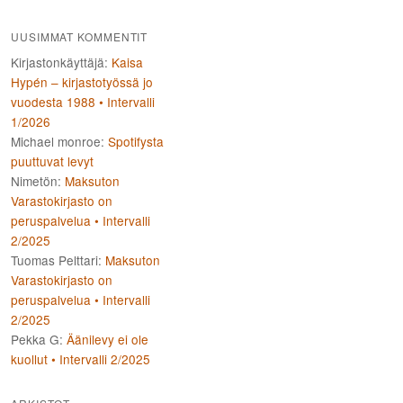
UUSIMMAT KOMMENTIT
Kirjastonkäyttäjä
:
Kaisa
Hypén – kirjastotyössä jo
vuodesta 1988 • Intervalli
1/2026
Michael monroe
:
Spotifysta
puuttuvat levyt
Nimetön
:
Maksuton
Varastokirjasto on
peruspalvelua • Intervalli
2/2025
Tuomas Pelttari
:
Maksuton
Varastokirjasto on
peruspalvelua • Intervalli
2/2025
Pekka G
:
Äänilevy ei ole
kuollut • Intervalli 2/2025