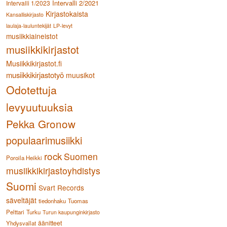
Intervalli 2/2021
Intervalli 1/2023
Kirjastokaista
Kansalliskirjasto
laulaja-lauluntekijät
LP-levyt
musiikkiaineistot
musiikkikirjastot
Musiikkikirjastot.fi
musiikkikirjastotyö
muusikot
Odotettuja
levyuutuuksia
Pekka Gronow
populaarimusiikki
rock
Suomen
Poroila Heikki
musiikkikirjastoyhdistys
Suomi
Svart Records
säveltäjät
tiedonhaku
Tuomas
Pelttari
Turku
Turun kaupunginkirjasto
äänitteet
Yhdysvallat