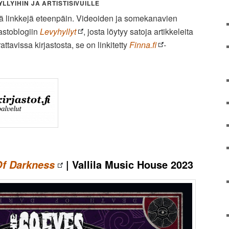
LLYIHIN JA ARTISTISIVUILLE
iä linkkejä eteenpäin. Videoiden ja somekanavien
jastoblogiin
Levyhyllyt
, josta löytyy satoja artikkeleita
ttavissa kirjastosta, se on linkitetty
Finna.fi
-
| Vallila Music House 2023
Of Darkness