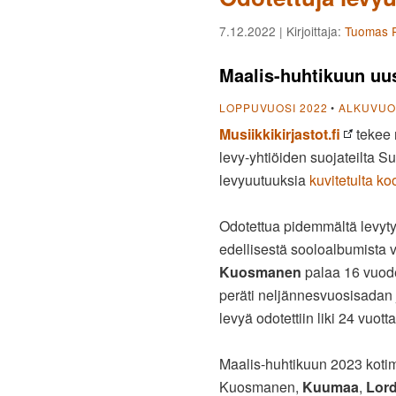
7.12.2022
| Kirjoittaja:
Tuomas P
Maalis-huhtikuun uus
LOPPUVUOSI 2022
•
ALKUVUOS
Musiikkikirjastot.fi
tekee 
levy-yhtiöiden suojateilta Su
levyuutuuksia
kuvitetulta ko
Odotettua pidemmältä levyt
edellisestä sooloalbumista v
Kuosmanen
palaa 16 vuod
peräti neljännesvuosisadan 
levyä odotettiin liki 24 vuotta
Maalis-huhtikuun 2023 koti
Kuosmanen,
Kuumaa
,
Lord