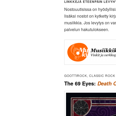
LINKKEJÄ ETEENPÄIN LEVYHY
Nostouutisissa on hyödyllis
lisäksi nostot on kytketty kir
musiikkia. Jos levytys on vara
palvelun hakutulokseen.
GOOTTIROCK, CLASSIC ROCK
The 69 Eyes:
Death 