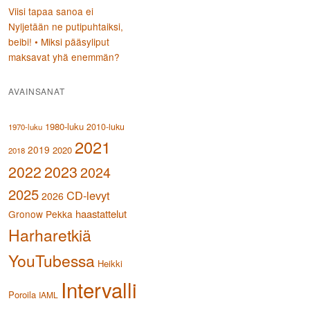
Viisi tapaa sanoa ei
Nyljetään ne putipuhtaiksi,
beibi! • Miksi pääsyliput
maksavat yhä enemmän?
AVAINSANAT
1980-luku
2010-luku
1970-luku
2021
2019
2020
2018
2023
2022
2024
2025
CD-levyt
2026
haastattelut
Gronow Pekka
Harharetkiä
YouTubessa
Heikki
Intervalli
Poroila
IAML