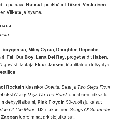
milla palaava
Ruusut
, punkbändi
Tiikeri
,
Vesterinen
inen
Viikate
ja Xysma.
KITARA
iento
io
boygenius
,
Miley Cyrus
,
Daughter
,
Depeche
irl,
Fall Out Boy
,
Lana Del Rey
, progebändit
Haken
,
 Nighwish-laulaja
Floor Jansen
, irlantilainen folkyhtye
etallica
.
oi Rocksin
klassikot
Oriental Beat
ja
Two Steps From
veboksi
Crazy Days On The Road
, uudelleen miksattu
in
debyyttialbumi,
Pink Floydin
50-vuotisjulkaisut
Side Of The Moon
,
U2
:n akustinen
Songs Of Surrender
k Zappan
tuoreimmat arkistojulkaisut.