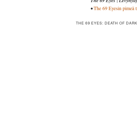
The 69 Eyes
|
Levyhyll
•
The 69 Eyesin pimeä t
THE 69 EYES: DEATH OF DAR