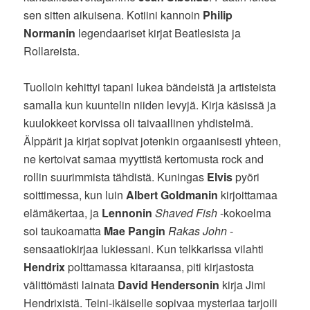
sen sitten aikuisena. Kotiini kannoin
Philip
Normanin
legendaariset kirjat Beatlesista ja
Rollareista.
Tuolloin kehittyi tapani lukea bändeistä ja artisteista
samalla kun kuuntelin niiden levyjä. Kirja käsissä ja
kuulokkeet korvissa oli taivaallinen yhdistelmä.
Älppärit ja kirjat sopivat jotenkin orgaanisesti yhteen,
ne kertoivat samaa myyttistä kertomusta rock and
rollin suurimmista tähdistä. Kuningas
Elvis
pyöri
soittimessa, kun luin
Albert Goldmanin
kirjoittamaa
elämäkertaa, ja
Lennonin
Shaved Fish
-kokoelma
soi taukoamatta
Mae Pangin
Rakas John
-
sensaatiokirjaa lukiessani. Kun telkkarissa vilahti
Hendrix
polttamassa kitaraansa, piti kirjastosta
välittömästi lainata
David Hendersonin
kirja Jimi
Hendrixistä. Teini-ikäiselle sopivaa mysteriaa tarjoili