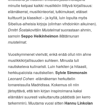
minulle kelpasi kaikki musiikkiin liittyvä kirjallisuus:
elämäkerrat, musiikinteoriat, tutkimukset, etäiset
kulttuurit ja klassikot – ja kyllä, luin lopulta myös
Sibelius-aiheisia kirjoja (olinhan vihdoinkin aikuinen).
Dmitri Šostakovitšin Muistelmat
suorastaan ahmin,
samoin
Seppo Heikinheimon
Mätämunan
muistelmat
.
Vuosikymmenet vierivät, enkä enää ollut niin ahne
musiikkikirjallisuuden suhteen. Minusta tuli
nautiskeleva kulinaristi. Luin harkiten ja hitaasti,
herkkupaloista nautiskellen.
Sylvie Simmonsin
Leonard Cohen
-elämäkerran herkuttelin
lomareissulla Madridissa. Kokemus oli niin
järisyttävä, että tein kirjan inspiroimana kaksi
elämääni suuresti vaikuttanutta päätöstä (en kerro
tarkemmin). Muutama vuosi sitten
Hannu Linkolan