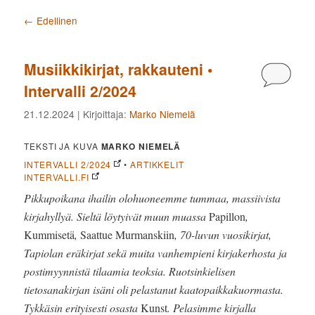
Artikkelien selaus
←
Edellinen
Musiikkikirjat, rakkauteni •
Kommen
Intervalli 2/2024
21.12.2024
| Kirjoittaja:
Marko Niemelä
TEKSTI JA KUVA
MARKO NIEMELÄ
INTERVALLI 2/2024
•
ARTIKKELIT
INTERVALLI.FI
Pikkupoikana ihailin olohuoneemme tummaa, massiivista
kirjahyllyä. Sieltä löytyivät muun muassa
Papillon
,
Kummisetä
,
Saattue Murmanskiin
, 70-luvun vuosikirjat,
Tapiolan eräkirjat sekä muita vanhempieni kirjakerhosta ja
postimyynnistä tilaamia teoksia. Ruotsinkielisen
tietosanakirjan isäni oli pelastanut kaatopaikkakuormasta.
Tykkäsin erityisesti osasta
Kunst
. Pelasimme kirjalla