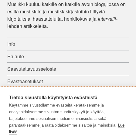
Musiikki kuuluu kaikille on kaikille avoin blogi, jossa on
esillä musiikkiin ja musiikkikirjastoihin liittyviä
kirjoituksia, haastatteluita, henkilökuvia ja
Intervalli
-
lehden artikkeleita.
Info
Palaute
Saavutettavuusseloste
Evästeasetukset
Tietoa sivustolla käytetyistä evästeistä
Seuraa meitä:
Käytämme sivustollamme evästeitä kerätäksemme ja
analysoidaksemme sivuston suorituskykyä ja käyttöä,
tarjotaksemme sosiaalisen median ominaisuuksia sekä
parantaaksemme ja räätälöidäksemme sisältöä ja mainoksia.
Lue
lisää