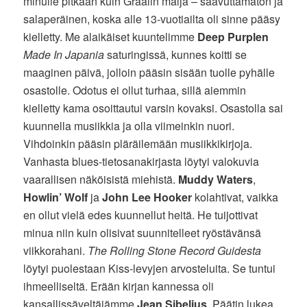
minulle pitkään kuin Graalin malja – saavuttamaton ja
salaperäinen, koska alle 13-vuotiailta oli sinne pääsy
kielletty. Me alaikäiset kuuntelimme
Deep Purplen
Made In Japania
saturingissä, kunnes koitti se
maaginen päivä, jolloin pääsin sisään tuolle pyhälle
osastolle. Odotus ei ollut turhaa, sillä aiemmin
kielletty kama osoittautui varsin kovaksi. Osastolla sai
kuunnella musiikkia ja olla viimeinkin nuori.
Vihdoinkin pääsin pläräilemään musiikkikirjoja.
Vanhasta blues-tietosanakirjasta löytyi valokuvia
vaarallisen näköisistä miehistä.
Muddy Waters
,
Howlin’ Wolf
ja
John Lee Hooker
kolahtivat, vaikka
en ollut vielä edes kuunnellut heitä. He tuijottivat
minua niin kuin olisivat suunnitelleet ryöstävänsä
viikkorahani.
The Rolling Stone Record Guidesta
löytyi puolestaan Kiss-levyjen arvosteluita. Se tuntui
ihmeelliseltä. Erään kirjan kannessa oli
kansallissäveltäjämme
Jean Sibelius
. Päätin lukea