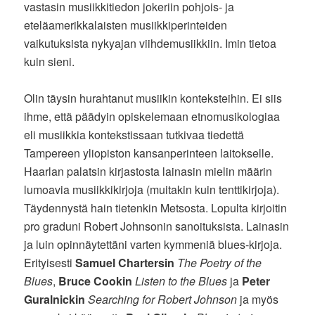
vastasin musiikkitiedon jokeriin pohjois- ja
eteläamerikkalaisten musiikkiperinteiden
vaikutuksista nykyajan viihdemusiikkiin. Imin tietoa
kuin sieni.
Olin täysin hurahtanut musiikin konteksteihin. Ei siis
ihme, että päädyin opiskelemaan etnomusikologiaa
eli musiikkia kontekstissaan tutkivaa tiedettä
Tampereen yliopiston kansanperinteen laitokselle.
Haarlan palatsin kirjastosta lainasin mielin määrin
lumoavia musiikkikirjoja (muitakin kuin tenttikirjoja).
Täydennystä hain tietenkin Metsosta. Lopulta kirjoitin
pro graduni Robert Johnsonin sanoituksista. Lainasin
ja luin opinnäytettäni varten kymmeniä blues-kirjoja.
Erityisesti
Samuel Chartersin
The Poetry of the
Blues
,
Bruce Cookin
Listen to the Blues
ja
Peter
Guralnickin
Searching for Robert Johnson
ja myös