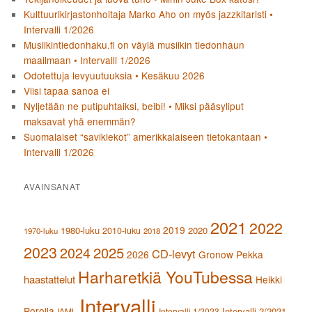
Kulttuurikirjastonhoitaja Marko Aho on myös jazzkitaristi •
Intervalli 1/2026
Musiikintiedonhaku.fi on väylä musiikin tiedonhaun
maailmaan • Intervalli 1/2026
Odotettuja levyuutuuksia • Kesäkuu 2026
Viisi tapaa sanoa ei
Nyljetään ne putipuhtaiksi, beibi! • Miksi pääsyliput
maksavat yhä enemmän?
Suomalaiset “savikiekot” amerikkalaiseen tietokantaan •
Intervalli 1/2026
AVAINSANAT
2021
2022
2019
1980-luku
2020
2010-luku
1970-luku
2018
2023
2024
2025
CD-levyt
2026
Gronow Pekka
Harharetkiä YouTubessa
haastattelut
Heikki
Intervalli
Poroila
Intervalli 2/2021
IAML
Intervalli 1/2023