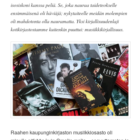
isosiskoni kanssa peliä. Se, joka nauraa taideteokselle
ensimmäisenä oli häviäjä; nykytaiteelle meidän molempien
oli mahdotonta olla nauramatta. Yksi kirjallisuudenlaji
kotikirjastostamme kuitenkin puuttui: musiikkikirjallisuus.
Raahen kaupunginkirjaston musiikkiosasto oli