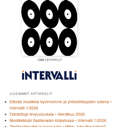
OMA LEVYHYLLY
UUSIMMAT ARTIKKELIT
Elävää musiikkia hyvinvoinnin ja yhteisöllisyyden tukena •
Intervalli 1/2026
Odotettuja levyuutuuksia • Heinäkuu 2026
Musiikkiklubi Sastamalan kirjastossa • Intervalli 1/2026
Tekijänoikeudet ja luova tuho • Mihin Juke Box katosi?