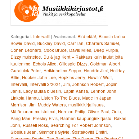
Kategoriat:
Intervalli
|
Avainsanat:
Bird elää!
,
Bluesin tarina
,
Bowie David
,
Buckley David
,
Carr Ian
,
Charters Samuel
,
Cohen Leonard
,
Cook Bruce
,
Davis Miles
,
Deep Purple
,
Dizzy muistelee
,
Du & jag Kent – Rakkaus kuin laulut joita
kuulemme
,
Echols Alice
,
Gillespie Dizzy
,
Goldman Albert
,
Guralnick Peter
,
Heikinheimo Seppo
,
Hendrix Jimi
,
Holiday
Billie
,
Hooker John Lee
,
Hopkins Jerry
,
Howlin' Wolf
,
Intervalli
,
Intervalli 2/2024
,
Jim
,
Johnson Robert
,
Joplin
Janis
,
Lady laulaa bluesin
,
Lapin Kansa
,
Lennon John
,
Linkola Hannu
,
Listen To The Blues
,
Made In Japan
,
Morrison Jim
,
Muddy Waters
,
musiikkikirjallisuus
,
Mätämunan muistelmat
,
Norman Philip
,
Oliver Paul
,
Oulu
,
Pang Mae
,
Presley Elvis
,
Raahen kaupunginkirjasto
,
Rakas
John
,
Russell Ross
,
Searching For Robert Johnson
,
Sibelius Jean
,
Simmons Sylvie
,
Šostakovitš Dmitri
,
Sugerman Daniel
,
The Beatles
,
The Doors
,
The Poetry Of