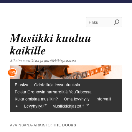
Haku
Musiikki kuuluu
kaikille
Aiheita musiikista ja musiikkikirjastoista
Päävalikko
Etusivu
Odotettuja levyuutuuksia
Pekka Gronowin harharetkiä YouTubessa
Kuka omistaa musiikin?
Oma levyhylly
Intervalli
Levyhyllyt
Musiikkikirjastot.fi
AVAINSANA-ARKISTO:
THE DOORS