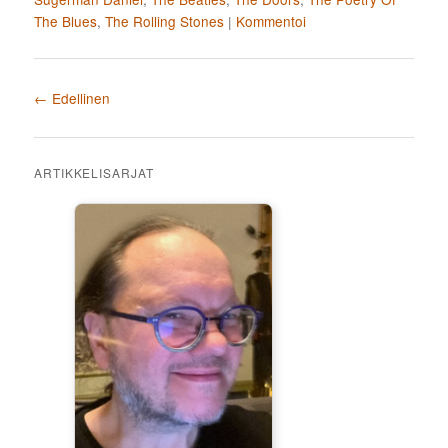
The Blues
,
The Rolling Stones
|
Kommentoi
Artikkelien selaus
←
Edellinen
ARTIKKELISARJAT