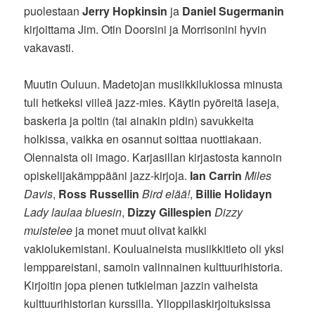
puolestaan
Jerry Hopkinsin
ja
Daniel Sugermanin
kirjoittama Jim. Otin Doorsini ja Morrisonini hyvin
vakavasti.
Muutin Ouluun. Madetojan musiikkilukiossa minusta
tuli hetkeksi viileä jazz-mies. Käytin pyöreitä laseja,
baskeria ja poltin (tai ainakin pidin) savukkeita
holkissa, vaikka en osannut soittaa nuottiakaan.
Olennaista oli imago. Karjasillan kirjastosta kannoin
opiskelijakämppääni jazz-kirjoja.
Ian Carrin
Miles
Davis
,
Ross Russellin
Bird elää!
,
Billie Holidayn
Lady laulaa bluesin
,
Dizzy Gillespien
Dizzy
muistelee
ja monet muut olivat kaikki
vakiolukemistani. Kouluaineista musiikkitieto oli yksi
lemppareistani, samoin valinnainen kulttuurihistoria.
Kirjoitin jopa pienen tutkielman jazzin vaiheista
kulttuurihistorian kurssilla. Ylioppilaskirjoituksissa