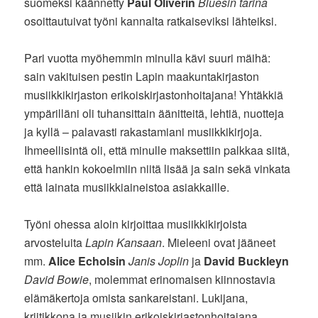
suomeksi käännetty
Paul Oliverin
Bluesin tarina
osoittautuivat työni kannalta ratkaiseviksi lähteiksi.
Pari vuotta myöhemmin minulla kävi suuri mäihä:
sain vakituisen pestin Lapin maakuntakirjaston
musiikkikirjaston erikoiskirjastonhoitajana! Yhtäkkiä
ympärilläni oli tuhansittain äänitteitä, lehtiä, nuotteja
ja kyllä – palavasti rakastamiani musiikkikirjoja.
Ihmeellisintä oli, että minulle maksettiin palkkaa siitä,
että hankin kokoelmiin niitä lisää ja sain sekä vinkata
että lainata musiikkiaineistoa asiakkaille.
Työni ohessa aloin kirjoittaa musiikkikirjoista
arvosteluita
Lapin Kansaan
. Mieleeni ovat jääneet
mm.
Alice Echolsin
Janis Joplin
ja
David Buckleyn
David Bowie
, molemmat erinomaisen kiinnostavia
elämäkertoja omista sankareistani. Lukijana,
kriitikkona ja musiikin erikoiskirjastonhoitajana