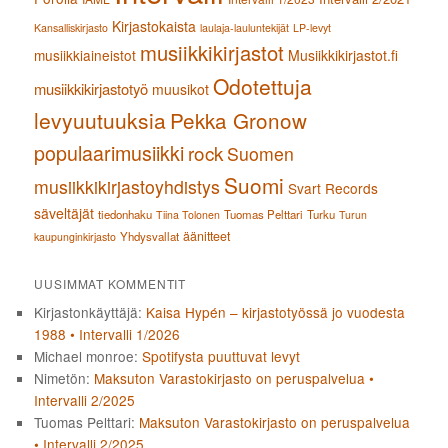
Kirjastokaista
Kansalliskirjasto
laulaja-lauluntekijät
LP-levyt
musiikkikirjastot
musiikkiaineistot
Musiikkikirjastot.fi
Odotettuja
musiikkikirjastotyö
muusikot
levyuutuuksia
Pekka Gronow
populaarimusiikki
rock
Suomen
Suomi
musiikkikirjastoyhdistys
Svart Records
säveltäjät
tiedonhaku
Tuomas Pelttari
Turku
Tiina Tolonen
Turun
äänitteet
Yhdysvallat
kaupunginkirjasto
UUSIMMAT KOMMENTIT
Kirjastonkäyttäjä
:
Kaisa Hypén – kirjastotyössä jo vuodesta
1988 • Intervalli 1/2026
Michael monroe
:
Spotifysta puuttuvat levyt
Nimetön
:
Maksuton Varastokirjasto on peruspalvelua •
Intervalli 2/2025
Tuomas Pelttari
:
Maksuton Varastokirjasto on peruspalvelua
• Intervalli 2/2025