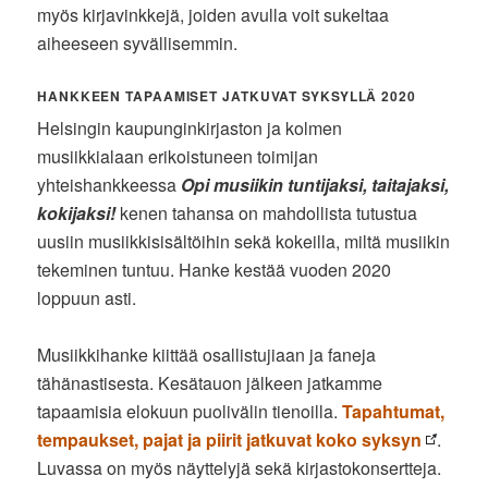
myös kirjavinkkejä, joiden avulla voit sukeltaa
aiheeseen syvällisemmin.
HANKKEEN TAPAAMISET JATKUVAT SYKSYLLÄ 2020
Helsingin kaupunginkirjaston ja kolmen
musiikkialaan erikoistuneen toimijan
yhteishankkeessa
Opi musiikin tuntijaksi, taitajaksi,
kokijaksi!
kenen tahansa on mahdollista tutustua
uusiin musiikkisisältöihin sekä kokeilla, miltä musiikin
tekeminen tuntuu. Hanke kestää vuoden 2020
loppuun asti.
Musiikkihanke kiittää osallistujiaan ja faneja
tähänastisesta. Kesätauon jälkeen jatkamme
tapaamisia elokuun puolivälin tienoilla.
Tapahtumat,
tempaukset, pajat ja piirit jatkuvat koko syksyn
.
Luvassa on myös näyttelyjä sekä kirjastokonsertteja.