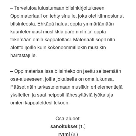
– Tervetuloa tutustumaan biisinkirjoitukseen!
Oppimateriaali on tehty sinulle, joka olet kiinnostunut
biisinteosta. Ehkäpä haluat oppia ymmärtämään
kuuntelemaasi musiikkia paremmin tai oppia
tekemään omia kappaleitasi. Materiaali sopii niin
aloittelijoille kuin kokeneemmillekin musiikin
harrastajille.
– Oppimateriaalissa biisinteko on jaettu seitsemään
osa-alueeseen, joilla jokaisella on oma lukunsa.
Pääset näin tarkastelemaan musiikin eri elementtejä
yksitellen ja saat helposti lähestyttäviä työkaluja
omien kappaleidesi tekoon.
Osa-alueet:
sanoitukset
(1.)
rytmi
(2.)