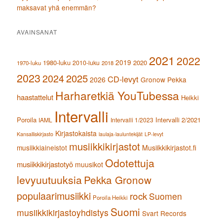
maksavat yhä enemmän?
AVAINSANAT
2021
2022
2019
1980-luku
2020
2010-luku
1970-luku
2018
2023
2024
2025
CD-levyt
2026
Gronow Pekka
Harharetkiä YouTubessa
haastattelut
Heikki
Intervalli
Poroila
Intervalli 2/2021
IAML
Intervalli 1/2023
Kirjastokaista
Kansalliskirjasto
laulaja-lauluntekijät
LP-levyt
musiikkikirjastot
musiikkiaineistot
Musiikkikirjastot.fi
Odotettuja
musiikkikirjastotyö
muusikot
levyuutuuksia
Pekka Gronow
populaarimusiikki
rock
Suomen
Poroila Heikki
Suomi
musiikkikirjastoyhdistys
Svart Records