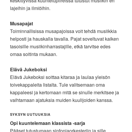
keskittyvissä kuuntelupiireissä tutustut musiikin eri
lajeihin ja ilmiöihin.
Musapajat
Toiminnallisissa musapajoissa voit tehdä musiikkia
helposti ja hauskalla tavalla. Pajat soveltuvat kaiken
tasoisille musiikinharrastajille, etkä tarvitse edes
omaa soitinta mukaan.
Elävä Jukeboksi
Elävä Jukeboksi soittaa kitaraa ja laulaa yleisön
toivekappaleita listalta. Tule valitsemaan oma
kappaleesi ja kertomaan mitä se sinulle merkitsee ja
vaihtamaan ajatuksia muiden kuulijoiden kanssa.
SYKSYN UUTUUKSIA
Opi kuuntelemaan klassista -sarja
Pääset tutustumaan sinfoniaorkesteriin ja sille