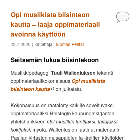
Opi musiikista biisinteon
Kommen
kautta – laaja oppimateriaali
avoinna käyttöön
23.7.2020
| Kirjoittaja:
Tuomas Pelttari
Seitsemän lukua biisintekoon
Musiikkipedagogi
Tuuli Walleniuksen
tekemä
oppimateriaalikokonaisuus
Opi musiikista
biisinteon kautta
on julkaistu.
Kokonaisuus on räätälöity kaikille soveltuvaksi
oppimateriaaliksi Helsingin kaupunginkirjaston
yhteishankkeen
Opi musiikin tuntijaksi, taitajaksi,
kokijaksi!
myötä. Wallenius on laatinut materiaalin
Pasilan kirjaston musapajojen ja -treffien kävijöiden