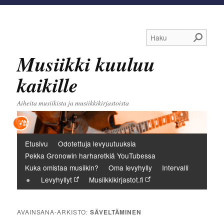
Haku
Musiikki kuuluu
kaikille
Aiheita musiikista ja musiikkikirjastoista
Päävalikko
Etusivu
Odotettuja levyuutuuksia
Pekka Gronowin harharetkiä YouTubessa
Kuka omistaa musiikin?
Oma levyhylly
Intervalli
Levyhyllyt
Musiikkikirjastot.fi
AVAINSANA-ARKISTO:
SÄVELTÄMINEN