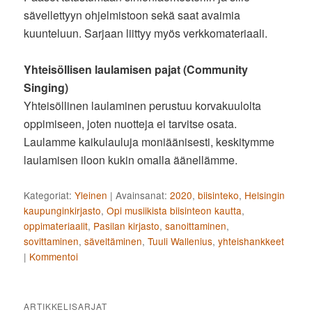
sävellettyyn ohjelmistoon sekä saat avaimia
kuunteluun. Sarjaan liittyy myös verkkomateriaali.
Yhteisöllisen laulamisen pajat (Community
Singing)
Yhteisöllinen laulaminen perustuu korvakuulolta
oppimiseen, joten nuotteja ei tarvitse osata.
Laulamme kaikulauluja moniäänisesti, keskitymme
laulamisen iloon kukin omalla äänellämme.
Kategoriat:
Yleinen
|
Avainsanat:
2020
,
biisinteko
,
Helsingin
kaupunginkirjasto
,
Opi musiikista biisinteon kautta
,
oppimateriaalit
,
Pasilan kirjasto
,
sanoittaminen
,
sovittaminen
,
säveltäminen
,
Tuuli Wallenius
,
yhteishankkeet
|
Kommentoi
ARTIKKELISARJAT