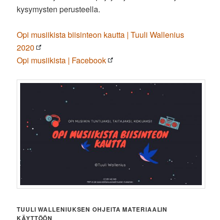
kysymysten perusteella.
Opi musiikista biisinteon kautta | Tuuli Wallenius
2020
Opi musiikista | Facebook
TUULI WALLENIUKSEN OHJEITA MATERIAALIN
KÄYTTÖÖN