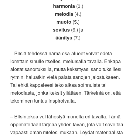
harmonia
(3.)
melodia
(4.)
muoto
(5.)
sovitus
(6.) ja
äänitys
(7.)
– Biisiä tehdessä nämä osa-alueet voivat edetä
lomittain sinulle itsellesi mieluisalla tavalla. Ehkäpä
aloitat sanoituksilla, mutta keksittyäsi sanoituksillesi
rytmin, haluatkin vielä palata sanojen jalostukseen.
Tai ehkä kappaleesi teko alkaa soinnuista tai
melodiasta, jonka keksit yllättäen. Tärkeintä on, että
tekeminen tuntuu inspiroivalta.
– Biisintekoa voi lähestyä monella eri tavalla. Tämä
oppimateriaali tarjoaa yhden tavan, jota voit soveltaa
vapaasti oman mielesi mukaan. Löydät materiaalista