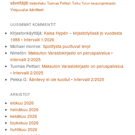
säveltäjät
tiedonhaku
Tuomas Pelttari
Turku
Turun kaupunginkirjasto
äänitteet
Yhdysvallat
UUSIMMAT KOMMENTIT
Kirjastonkäyttäjä
:
Kaisa Hypén – kirjastotyössä jo vuodesta
1988 • Intervalli 1/2026
Michael monroe
:
Spotifysta puuttuvat levyt
Nimetön
:
Maksuton Varastokirjasto on peruspalvelua •
Intervalli 2/2025
Tuomas Pelttari
:
Maksuton Varastokirjasto on peruspalvelua
• Intervalli 2/2025
Pekka G
:
Äänilevy ei ole kuollut • Intervalli 2/2025
ARKISTOT
elokuu 2026
heinäkuu 2026
kesäkuu 2026
toukokuu 2026
huhtikuu 2026