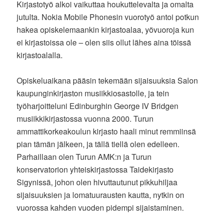
Kirjastotyö alkoi vaikuttaa houkuttelevalta ja omalta
jutulta. Nokia Mobile Phonesin vuorotyö antoi potkun
hakea opiskelemaankin kirjastoalaa, yövuoroja kun
ei kirjastoissa ole – olen siis ollut lähes aina töissä
kirjastoalalla.
Opiskeluaikana pääsin tekemään sijaisuuksia Salon
kaupunginkirjaston musiikkiosastolle, ja tein
työharjoitteluni Edinburghin George IV Bridgen
musiikkikirjastossa vuonna 2000. Turun
ammattikorkeakoulun kirjasto haali minut remmiinsä
pian tämän jälkeen, ja tällä tiellä olen edelleen.
Parhaillaan olen Turun AMK:n ja Turun
konservatorion yhteiskirjastossa Taidekirjasto
Sigynissä, johon olen hivuttautunut pikkuhiljaa
sijaisuuksien ja lomatuurausten kautta, nytkin on
vuorossa kahden vuoden pidempi sijaistaminen.