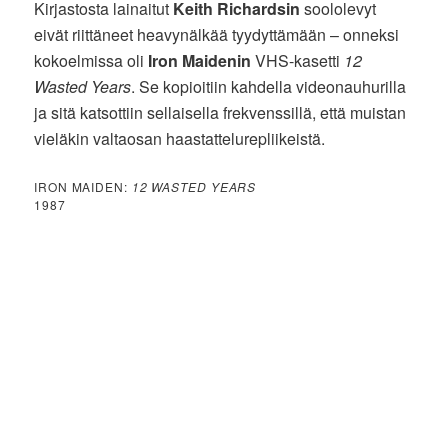
Kirjastosta lainaitut
Keith Richardsin
soololevyt
eivät riittäneet heavynälkää tyydyttämään – onneksi
kokoelmissa oli
Iron Maidenin
VHS-kasetti
12
Wasted Years
. Se kopioitiin kahdella videonauhurilla
ja sitä katsottiin sellaisella frekvenssillä, että muistan
vieläkin valtaosan haastattelurepliikeistä.
IRON MAIDEN:
12 WASTED YEARS
1987