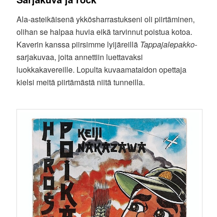
Ala-asteikäisenä ykkösharrastukseni oli piirtäminen,
olihan se halpaa huvia eikä tarvinnut poistua kotoa.
Kaverin kanssa piirsimme lyijäreillä
Tappajalepakko
-
sarjakuvaa, joita annettiin luettavaksi
luokkakavereille. Lopulta kuvaamataidon opettaja
kielsi meitä piirtämästä niitä tunneilla.