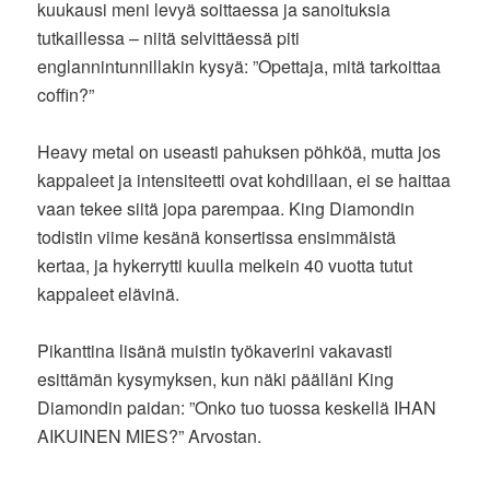
kuukausi meni levyä soittaessa ja sanoituksia
tutkaillessa – niitä selvittäessä piti
englannintunnillakin kysyä: ”Opettaja, mitä tarkoittaa
coffin?”
Heavy metal on useasti pahuksen pöhköä, mutta jos
kappaleet ja intensiteetti ovat kohdillaan, ei se haittaa
vaan tekee siitä jopa parempaa. King Diamondin
todistin viime kesänä konsertissa ensimmäistä
kertaa, ja hykerrytti kuulla melkein 40 vuotta tutut
kappaleet elävinä.
Pikanttina lisänä muistin työkaverini vakavasti
esittämän kysymyksen, kun näki päälläni King
Diamondin paidan: ”Onko tuo tuossa keskellä IHAN
AIKUINEN MIES?” Arvostan.