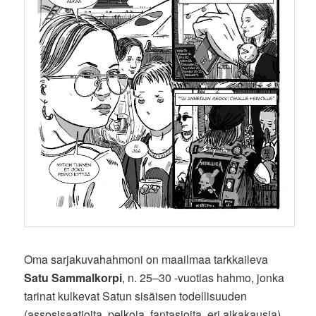
Oma sarjakuvahahmoni on maailmaa tarkkaileva
Satu Sammalkorpi
, n. 25–30 -vuotias hahmo, jonka
tarinat kulkevat Satun sisäisen todellisuuden
(assosisaatioita, pelkoja, fantasioita, eri aikakausia)