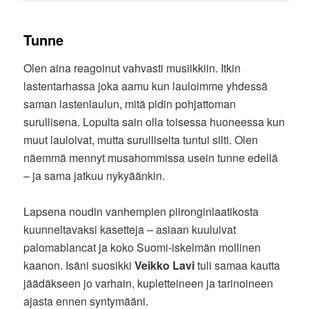
Tunne
Olen aina reagoinut vahvasti musiikkiin. Itkin
lastentarhassa joka aamu kun lauloimme yhdessä
saman lastenlaulun, mitä pidin pohjattoman
surullisena. Lopulta sain olla toisessa huoneessa kun
muut lauloivat, mutta surulliselta tuntui silti. Olen
näemmä mennyt musahommissa usein tunne edellä
– ja sama jatkuu nykyäänkin.
Lapsena noudin vanhempien piironginlaatikosta
kuunneltavaksi kasetteja – asiaan kuuluivat
palomablancat ja koko Suomi-iskelmän mollinen
kaanon. Isäni suosikki
Veikko Lavi
tuli samaa kautta
jäädäkseen jo varhain, kupletteineen ja tarinoineen
ajasta ennen syntymääni.