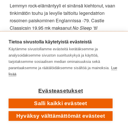
Lemmyn rock-elämäntyyli ei sinänsä kiehtonut, vaan
tinkimätön touhu ja levylle taltioitu legendatrion
rosoinen paiskominen Englannissa -79. Castle
Classicsin 19.95 mk maksanut
No Sleep ’til
Hammersmith
-LP on hyllyssä plakkarissa, vähän
kolhuisena ehkä. Osaan edelleen välispiikit ulkoa.
Tietoa sivustolla käytetyistä evästeistä
Käytämme sivustollamme evästeitä kerätäksemme ja
analysoidaksemme sivuston suorituskykyä ja käyttöä,
tarjotaksemme sosiaalisen median ominaisuuksia sekä
parantaaksemme ja räätälöidäksemme sisältöä ja mainoksia.
Lue
lisää
Evästeasetukset
Salli kaikki evästeet
Hyväksy välttämättömät evästeet