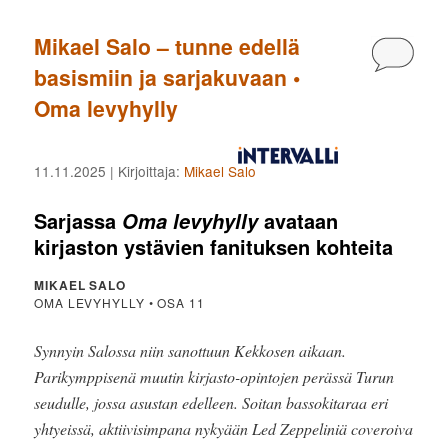
Mikael Salo – tunne edellä
Kommen
basismiin ja sarjakuvaan •
Oma levyhylly
11.11.2025
| Kirjoittaja:
Mikael Salo
Sarjassa
avataan
Oma levyhylly
kirjaston ystävien fanituksen kohteita
MIKAEL SALO
OMA LEVYHYLLY • OSA 11
Synnyin Salossa niin sanottuun Kekkosen aikaan.
Parikymppisenä muutin kirjasto-opintojen perässä Turun
seudulle, jossa asustan edelleen. Soitan bassokitaraa eri
yhtyeissä, aktiivisimpana nykyään Led Zeppeliniä coveroiva