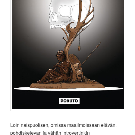
Loin naispuolisen, omissa maailmoissaan elävän,
pohdiskelevan ja vähän introvertinkin