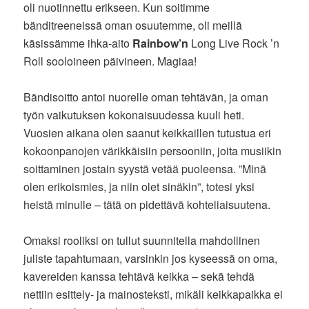
oli nuotinnettu erikseen. Kun soitimme
bänditreeneissä oman osuutemme, oli meillä
käsissämme ihka-aito
Rainbow’n
Long Live Rock ’n
Roll sooloineen päivineen. Magiaa!
Bändisoitto antoi nuorelle oman tehtävän, ja oman
työn vaikutuksen kokonaisuudessa kuuli heti.
Vuosien aikana olen saanut keikkaillen tutustua eri
kokoonpanojen värikkäisiin persooniin, joita musiikin
soittaminen jostain syystä vetää puoleensa. ”Minä
olen erikoismies, ja niin olet sinäkin”, totesi yksi
heistä minulle – tätä on pidettävä kohteliaisuutena.
Omaksi rooliksi on tullut suunnitella mahdollinen
juliste tapahtumaan, varsinkin jos kyseessä on oma,
kavereiden kanssa tehtävä keikka – sekä tehdä
nettiin esittely- ja mainosteksti, mikäli keikkapaikka ei