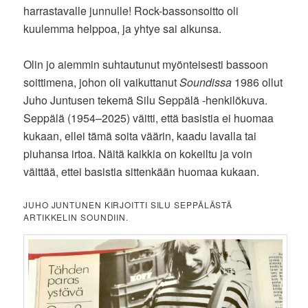
harrastavalle junnulle! Rock-bassonsoitto oli
kuulemma helppoa, ja yhtye sai alkunsa.
Olin jo aiemmin suhtautunut myönteisesti bassoon
soittimena, johon oli vaikuttanut
Soundissa
1986 ollut
Juho Juntusen tekemä Silu Seppälä -henkilökuva.
Seppälä (1954–2025) väitti, että basistia ei huomaa
kukaan, ellei tämä soita väärin, kaadu lavalla tai
piuhansa irtoa. Näitä kaikkia on kokeiltu ja voin
väittää, ettei basistia sittenkään huomaa kukaan.
JUHO JUNTUNEN KIRJOITTI SILU SEPPÄLÄSTÄ
ARTIKKELIN SOUNDIIN.