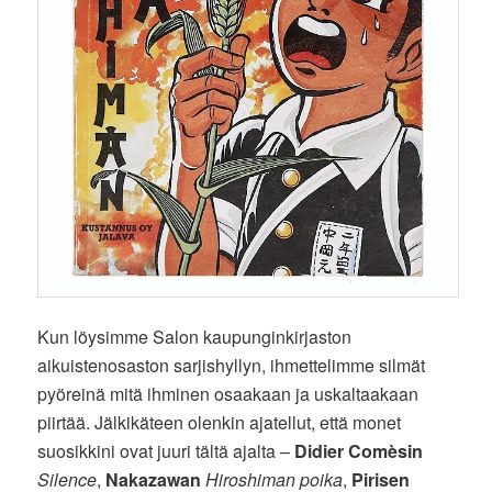
Kun löysimme Salon kaupunginkirjaston
aikuistenosaston sarjishyllyn, ihmettelimme silmät
pyöreinä mitä ihminen osaakaan ja uskaltaakaan
piirtää. Jälkikäteen olenkin ajatellut, että monet
suosikkini ovat juuri tältä ajalta –
Didier Comèsin
Silence
,
Nakazawan
Hiroshiman poika
,
Pirisen