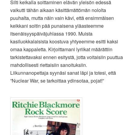
Silti keikalla soittaminen elävän yleisön edessä
vaikutti tähän aikaan käsittämättömän nololta
puuhalta, mutta näin vain kävi, että ensimmäisen
keikkani soitin pää punaisena yläasteemme
itsenäisyyspäiväjuhlassa 1990. Muista
kasiluokkalaisista koostuva yhtyeemme esitti kaksi
omaa kappaletta. Kirjoittamani lyriikat määrättiin
tarkistettavaksi ennen esitystä, jotta voitaisiin puuttua
mahdollisesti riettaisiin sanoituksiin.
Liikunnanopettaja syynäsi sanat läpi ja totesi, että
”Nuclear War, se tarkoittaa ydinsotaa, pojat!”