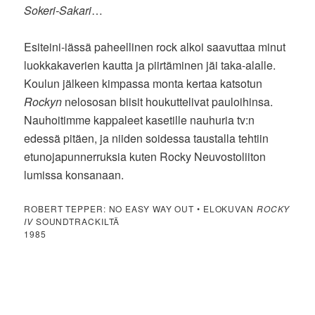
Sokeri-Sakari
…
Esiteini-iässä paheellinen rock alkoi saavuttaa minut
luokkakaverien kautta ja piirtäminen jäi taka-alalle.
Koulun jälkeen kimpassa monta kertaa katsotun
Rockyn
nelososan biisit houkuttelivat pauloihinsa.
Nauhoitimme kappaleet kasetille nauhuria tv:n
edessä pitäen, ja niiden soidessa taustalla tehtiin
etunojapunnerruksia kuten Rocky Neuvostoliiton
lumissa konsanaan.
ROBERT TEPPER: NO EASY WAY OUT • ELOKUVAN
ROCKY
IV
SOUNDTRACKILTÄ
1985