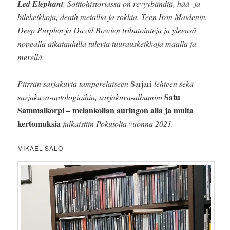
Led Elephant
. Soittohistoriassa on revyybändiä, hää- ja
bilekeikkoja, death metallia ja rokkia. Teen Iron Maidenin,
Deep Purplen ja David Bowien tributointeja ja yleensä
nopealla aikataululla tulevia tuurauskeikkoja maalla ja
merellä.
Piirrän sarjakuvia tamperelaiseen
Sarjari
-lehteen sekä
Satu
sarjakuva-antologioihin, sarjakuva-albumini
Sammalkorpi – melankolian auringon alla ja muita
kertomuksia
julkaistiin Pokutolta vuonna 2021.
MIKAEL SALO