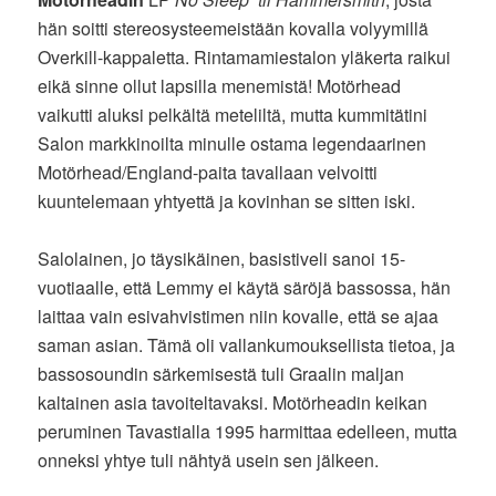
hän soitti stereosysteemeistään kovalla volyymillä
Overkill-kappaletta. Rintamamiestalon yläkerta raikui
eikä sinne ollut lapsilla menemistä! Motörhead
vaikutti aluksi pelkältä meteliltä, mutta kummitätini
Salon markkinoilta minulle ostama legendaarinen
Motörhead/England-paita tavallaan velvoitti
kuuntelemaan yhtyettä ja kovinhan se sitten iski.
Salolainen, jo täysikäinen, basistiveli sanoi 15-
vuotiaalle, että Lemmy ei käytä säröjä bassossa, hän
laittaa vain esivahvistimen niin kovalle, että se ajaa
saman asian. Tämä oli vallankumouksellista tietoa, ja
bassosoundin särkemisestä tuli Graalin maljan
kaltainen asia tavoiteltavaksi. Motörheadin keikan
peruminen Tavastialla 1995 harmittaa edelleen, mutta
onneksi yhtye tuli nähtyä usein sen jälkeen.