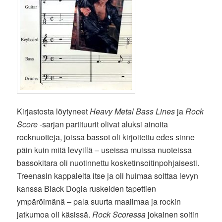
Kirjastosta löytyneet
Heavy Metal Bass Lines
ja
Rock
Score
-sarjan partituurit olivat aluksi ainoita
rocknuotteja, joissa bassot oli kirjoitettu edes sinne
päin kuin mitä levyillä – useissa muissa nuoteissa
bassokitara oli nuotinnettu kosketinsoitinpohjaisesti.
Treenasin kappaleita itse ja oli huimaa soittaa levyn
kanssa Black Dogia ruskeiden tapettien
ympäröimänä – pala suurta maailmaa ja rockin
jatkumoa oli käsissä.
Rock Scoressa
jokainen soitin