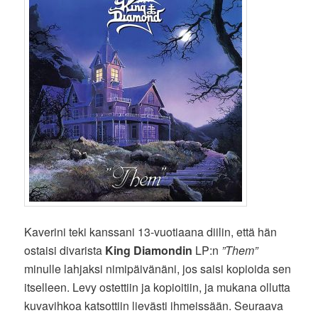
Kaverini teki kanssani 13-vuotiaana diilin, että hän
ostaisi divarista
King Diamondin
LP:n
”Them”
minulle lahjaksi nimipäivänäni, jos saisi kopioida sen
itselleen. Levy ostettiin ja kopioitiin, ja mukana ollutta
kuvavihkoa katsottiin lievästi ihmeissään. Seuraava