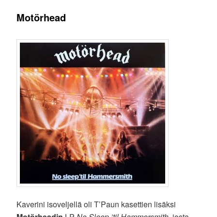
Motörhead
Kaverini isoveljellä oli T’Paun kasettien lisäksi
Motörheadin
LP
No Sleep ’til Hammersmith
, josta