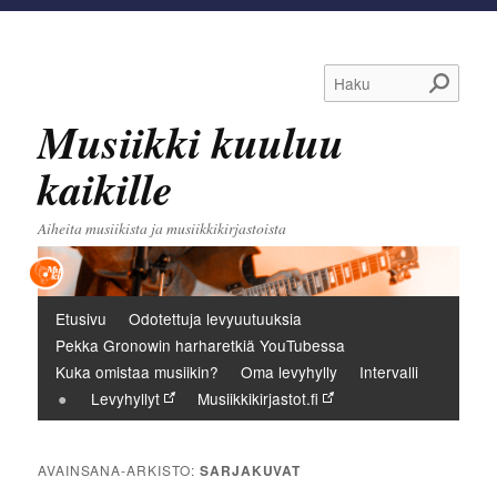
Haku
Musiikki kuuluu
kaikille
Aiheita musiikista ja musiikkikirjastoista
Päävalikko
Etusivu
Odotettuja levyuutuuksia
Pekka Gronowin harharetkiä YouTubessa
Kuka omistaa musiikin?
Oma levyhylly
Intervalli
Levyhyllyt
Musiikkikirjastot.fi
AVAINSANA-ARKISTO:
SARJAKUVAT