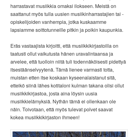
harrastavat musiikkia omaksi ilokseen. Meistä on
saattanut myös tulla uusien musiikinharrastajien tai -
opiskelijoiden vanhempia, jotka kuskaamme
lapsiamme soittotunneille pitkin ja poikin kaupunkia.
Eräs vastaajista kirjoitti, että musiikkikirjastoilla on
taatusti ollut vaikutusta hänen uravalintaansa ja
arvelee, että tuolloin niitä tuli todennäköisesti pidettyä
itsestäänselvyytenä. Tämä lienee varmasti totta,
muistan etten itse koskaan kyseenalaistanut sitä,
etteikö siinä lähes kotitaloni kulman takana olisi ollut
musiikkikirjastoa, josta aina löysin uusia
musiikkielämyksiä. Nythän tämä ei ollenkaan ole
näin. Toivotaan, että myös tulevat polvet saavat
kokea musiikkikirjaston ihmeen!