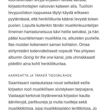
kirjastonhoitajien valvovan katseen alla. Tuolloin
levypuoliskon loppuessa täytyi käydä erikseen
pyytämässä, että henkilökunta käänsi levystä toisen
puolen. Lopulta kuitenkin tämän musiikinkuuntelijan
ilmeinen harrastuneisuus kävi heille selväksi, ja hän
pääsi kuuntelemaan musiikkia ns. aikuisten puolelle.
Itse muistan kokeneeni saman kohtalon. Omaa
siirtymistäni todennäköisesti nopeutti Yes-yhtyeen
albumin
Going for the one
kansi, jota uhmakkaasti
pidettiin aina kohti henkilökuntaa.
AARREAITTA JA TÄRKEÄ TIEDONLÄHDE
Saamissani vastauksissa nousi selkeästi esille
kirjaston rooli musiikillisen sivistyksen tarjoajana.
Vastaajat kertoivat löytäneensä kirjaston kautta
äänilevyjä, partituureja ja muita nuotteja sekä
musiikkikirjoja, jopa musiikkiopiston tenttikirjoja. Jo