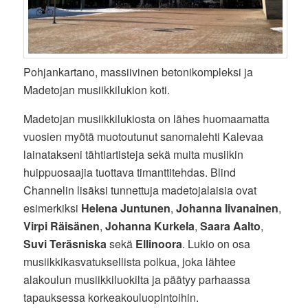
Pohjankartano, massiivinen betonikompleksi ja
Madetojan musiikkilukion koti.
Madetojan musiikkilukiosta on lähes huomaamatta
vuosien myötä muotoutunut sanomalehti Kalevaa
lainatakseni tähtiartisteja sekä muita musiikin
huippuosaajia tuottava timanttitehdas. Blind
Channelin lisäksi tunnettuja madetojalaisia ovat
esimerkiksi
Helena Juntunen
,
Johanna Iivanainen
,
Virpi Räisänen
,
Johanna Kurkela
,
Saara Aalto
,
Suvi Teräsniska
sekä
Ellinoora
. Lukio on osa
musiikkikasvatuksellista polkua, joka lähtee
alakoulun musiikkiluokilta ja päätyy parhaassa
tapauksessa korkeakouluopintoihin.