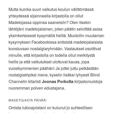
Mutta kuinka suuri vaikutus koulun välittömässä
yhteydessä sijainneella kirjastolla on ollut
Madetojassa oppinsa saaneisiin? Olen itsekin
lähtöjäni madetojalainen, joten päätin selvittää asiaa
yksinkertaisesti kysymällä heiltä. Muotoilin muutaman
kysymyksen Facebookissa entisistä madetojalaisista
koostuvaan nostalgiaryhmään. Vastaukset osoittivat
minulle, että kirjastolla on todella ollut merkitystä
heille ja että vaikutukset ulottuvat kauas, jopa
vuosikymmenien päähän! Ja jottei juttu pelkästään
nostalgiatripiksi mene, kyselin lisäksi lyhyesti Blind
Channelin kitaristi
Joonas Porkolta
kirjastomuistoja
nuoremman polven edustajana.
MADETOJASTA PÄIVÄÄ!
Omista lukioajoistani on kulunut jo suhteellisen