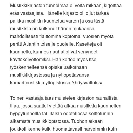
Musiikkikirjaston tunnelmaa ei voita mikään, kirjoittaa
eräs vastaajista. Hänelle kirjasto oli ollut tärkeä
paikka musiikin kuuntelua varten ja osa tästä
musiikista on kulkenut hänen mukaansa
mahdollisesti ”laittomina kopioina” vuosien myötä
peräti Atlantin toiselle puolelle. Kasetteja oli
kuunneltu, kunnes nauhat olivat venyneet
käyttökelvottomiksi. Hän kertoo myös itse
työskennelleensä opiskeluaikoinaan
musiikkikirjastossa ja nyt opettavansa
kamarimusiikkia yliopistossa Yhdysvalloissa.
Toinen vastaaja taas muistelee kirjaston rauhallista
tilaa, jossa saattoi viettää aikaa musiikkia kuunnellen
hyppytunneilla tai iltaisin odotellessa soittotunnin
alkamista musiikkiopistossa. Tuohon aikaan
joukkoliikenne kulki huomattavasti harvemmin kuin