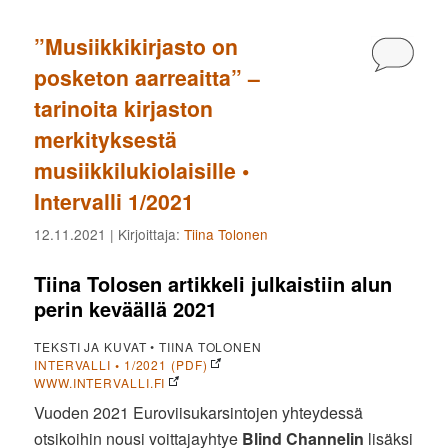
”Musiikkikirjasto on
Kommen
posketon aarreaitta” –
tarinoita kirjaston
merkityksestä
musiikkilukiolaisille •
Intervalli 1/2021
12.11.2021
| Kirjoittaja:
Tiina Tolonen
Tiina Tolosen artikkeli julkaistiin alun
perin keväällä 2021
TEKSTI JA KUVAT • TIINA TOLONEN
INTERVALLI
•
1/2021 (PDF)
WWW.INTERVALLI.FI
Vuoden 2021 Euroviisukarsintojen yhteydessä
otsikoihin nousi voittajayhtye
Blind Channelin
lisäksi