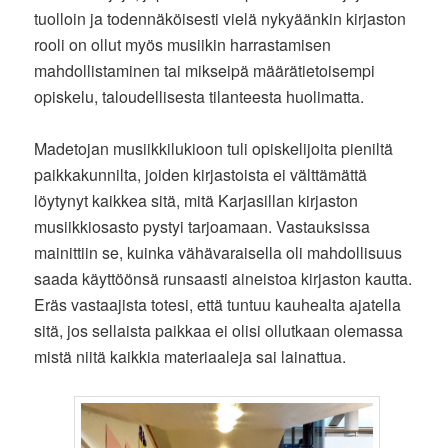
tuolloin ja todennäköisesti vielä nykyäänkin kirjaston
rooli on ollut myös musiikin harrastamisen
mahdollistaminen tai mikseipä määrätietoisempi
opiskelu, taloudellisesta tilanteesta huolimatta.
Madetojan musiikkilukioon tuli opiskelijoita pieniltä
paikkakunnilta, joiden kirjastoista ei välttämättä
löytynyt kaikkea sitä, mitä Karjasillan kirjaston
musiikkiosasto pystyi tarjoamaan. Vastauksissa
mainittiin se, kuinka vähävaraisella oli mahdollisuus
saada käyttöönsä runsaasti aineistoa kirjaston kautta.
Eräs vastaajista totesi, että tuntuu kauhealta ajatella
sitä, jos sellaista paikkaa ei olisi ollutkaan olemassa
mistä niitä kaikkia materiaaleja sai lainattua.