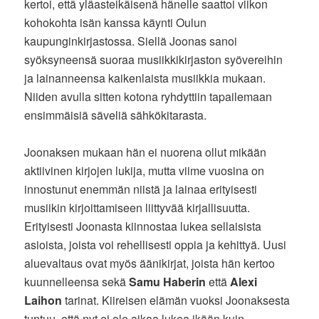
kertoi, että yläasteikäisenä hänelle saattoi viikon
kohokohta isän kanssa käynti Oulun
kaupunginkirjastossa. Siellä Joonas sanoi
syöksyneensä suoraa musiikkikirjaston syövereihin
ja lainanneensa kaikenlaista musiikkia mukaan.
Niiden avulla sitten kotona ryhdyttiin tapailemaan
ensimmäisiä säveliä sähkökitarasta.
Joonaksen mukaan hän ei nuorena ollut mikään
aktiivinen kirjojen lukija, mutta viime vuosina on
innostunut enemmän niistä ja lainaa erityisesti
musiikin kirjoittamiseen liittyvää kirjallisuutta.
Erityisesti Joonasta kiinnostaa lukea sellaisista
asioista, joista voi rehellisesti oppia ja kehittyä. Uusi
aluevaltaus ovat myös äänikirjat, joista hän kertoo
kuunnelleensa sekä
Samu Haberin
että
Alexi
Laihon
tarinat. Kiireisen elämän vuoksi Joonaksesta
tuntuu, että nyt ei ole aikaa lukea ikään kuin