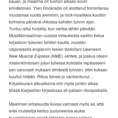
kauan, ja maailma oli tuohon aikaan kovin
erinäköinen. Ylen Rockradio oli aloittanut toimintansa
muutamaa vuotta aiemmin, ja rock-musiikkia kuultiin
kolmena päivänä viikossa kahden tunnin ajan.
Tuntuu aika hurjalta, kun vertaa tähän päivään.
Musiikkimaailman uusista virtauksista saatiin tietoa
kirjastoon tulevien lehtien kautta, muistan
vajavaisella englannin kielen taidollani lukeneeni
New Musical Express
(
NME
) -lehteä, ja joskus oikein
mielenkiintoisen jutun tullessa kohdalle repäisseeni
sen varovasti mukaani lehdestä toivoen, ettei kukaan
kuullut mitään. Rikos lienee jo vanhentunut…
Kirjastourani alkuaikoina olin myös jonkin aikaa
töissä Karjasillan kirjastossa eli palasin rikospaikalle.
Maailman erilaisuutta kuvaa varmasti myös se, että
eräs muistelija kertoo joutuneensa aluksi
kuuntelemaan levyjä kirjaston isossa salissa,