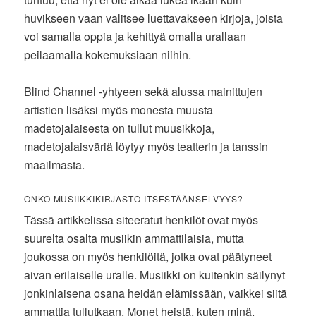
huvikseen vaan valitsee luettavakseen kirjoja, joista
voi samalla oppia ja kehittyä omalla urallaan
peilaamalla kokemuksiaan niihin.
Blind Channel -yhtyeen sekä alussa mainittujen
artistien lisäksi myös monesta muusta
madetojalaisesta on tullut muusikkoja,
madetojalaisväriä löytyy myös teatterin ja tanssin
maailmasta.
ONKO MUSIIKKIKIRJASTO ITSESTÄÄNSELVYYS?
Tässä artikkelissa siteeratut henkilöt ovat myös
suurelta osalta musiikin ammattilaisia, mutta
joukossa on myös henkilöitä, jotka ovat päätyneet
aivan erilaiselle uralle. Musiikki on kuitenkin säilynyt
jonkinlaisena osana heidän elämissään, vaikkei siitä
ammattia tullutkaan. Monet heistä, kuten minä,