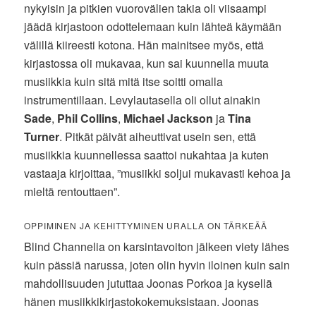
nykyisin ja pitkien vuorovälien takia oli viisaampi
jäädä kirjastoon odottelemaan kuin lähteä käymään
välillä kiireesti kotona. Hän mainitsee myös, että
kirjastossa oli mukavaa, kun sai kuunnella muuta
musiikkia kuin sitä mitä itse soitti omalla
instrumentillaan. Levylautasella oli ollut ainakin
Sade
,
Phil Collins
,
Michael Jackson
ja
Tina
Turner
. Pitkät päivät aiheuttivat usein sen, että
musiikkia kuunnellessa saattoi nukahtaa ja kuten
vastaaja kirjoittaa, ”musiikki soljui mukavasti kehoa ja
mieltä rentouttaen”.
OPPIMINEN JA KEHITTYMINEN URALLA ON TÄRKEÄÄ
Blind Channelia on karsintavoiton jälkeen viety lähes
kuin pässiä narussa, joten olin hyvin iloinen kuin sain
mahdollisuuden jututtaa Joonas Porkoa ja kysellä
hänen musiikkikirjastokokemuksistaan. Joonas