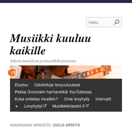
Haku
Musiikki kuuluu
kaikille
Aiheita musiikista ja musiikkikirjastoista
Päävalikko
Etusivu
Odotettuja levyuutuuksia
Pekka Gronowin harharetkiä YouTubessa
Kuka omistaa musiikin?
Oma levyhylly
Intervalli
Levyhyllyt
Musiikkikirjastot.fi
AVAINSANA-ARKISTO:
OULU-OPISTO