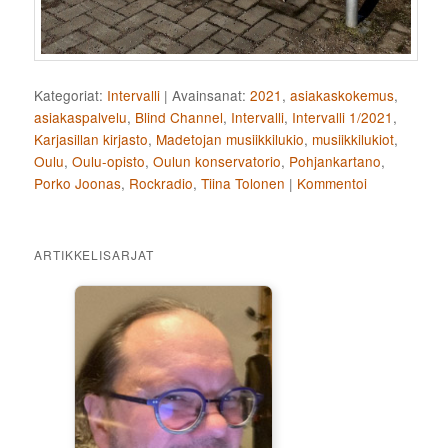
Kategoriat:
Intervalli
|
Avainsanat:
2021
,
asiakaskokemus
,
asiakaspalvelu
,
Blind Channel
,
Intervalli
,
Intervalli 1/2021
,
Karjasillan kirjasto
,
Madetojan musiikkilukio
,
musiikkilukiot
,
Oulu
,
Oulu-opisto
,
Oulun konservatorio
,
Pohjankartano
,
Porko Joonas
,
Rockradio
,
Tiina Tolonen
|
Kommentoi
ARTIKKELISARJAT