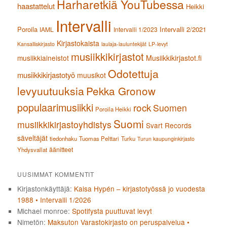
Harharetkiä YouTubessa
haastattelut
Heikki
Intervalli
Poroila
Intervalli 2/2021
IAML
Intervalli 1/2023
Kirjastokaista
Kansalliskirjasto
laulaja-lauluntekijät
LP-levyt
musiikkikirjastot
musiikkiaineistot
Musiikkikirjastot.fi
Odotettuja
musiikkikirjastotyö
muusikot
levyuutuuksia
Pekka Gronow
populaarimusiikki
rock
Suomen
Poroila Heikki
Suomi
musiikkikirjastoyhdistys
Svart Records
säveltäjät
tiedonhaku
Tuomas Pelttari
Turku
Turun kaupunginkirjasto
äänitteet
Yhdysvallat
UUSIMMAT KOMMENTIT
Kirjastonkäyttäjä
:
Kaisa Hypén – kirjastotyössä jo vuodesta
1988 • Intervalli 1/2026
Michael monroe
:
Spotifysta puuttuvat levyt
Nimetön
:
Maksuton Varastokirjasto on peruspalvelua •