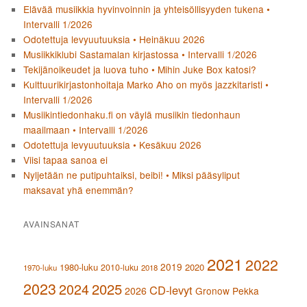
Elävää musiikkia hyvinvoinnin ja yhteisöllisyyden tukena •
Intervalli 1/2026
Odotettuja levyuutuuksia • Heinäkuu 2026
Musiikkiklubi Sastamalan kirjastossa • Intervalli 1/2026
Tekijänoikeudet ja luova tuho • Mihin Juke Box katosi?
Kulttuurikirjastonhoitaja Marko Aho on myös jazzkitaristi •
Intervalli 1/2026
Musiikintiedonhaku.fi on väylä musiikin tiedonhaun
maailmaan • Intervalli 1/2026
Odotettuja levyuutuuksia • Kesäkuu 2026
Viisi tapaa sanoa ei
Nyljetään ne putipuhtaiksi, beibi! • Miksi pääsyliput
maksavat yhä enemmän?
AVAINSANAT
2021
2022
2019
1980-luku
2020
2010-luku
1970-luku
2018
2023
2024
2025
CD-levyt
2026
Gronow Pekka