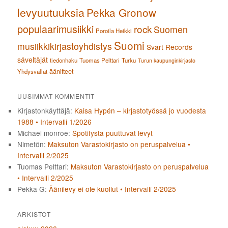
levyuutuuksia
Pekka Gronow
populaarimusiikki
rock
Suomen
Poroila Heikki
Suomi
musiikkikirjastoyhdistys
Svart Records
säveltäjät
tiedonhaku
Tuomas Pelttari
Turku
Turun kaupunginkirjasto
äänitteet
Yhdysvallat
UUSIMMAT KOMMENTIT
Kirjastonkäyttäjä
:
Kaisa Hypén – kirjastotyössä jo vuodesta
1988 • Intervalli 1/2026
Michael monroe
:
Spotifysta puuttuvat levyt
Nimetön
:
Maksuton Varastokirjasto on peruspalvelua •
Intervalli 2/2025
Tuomas Pelttari
:
Maksuton Varastokirjasto on peruspalvelua
• Intervalli 2/2025
Pekka G
:
Äänilevy ei ole kuollut • Intervalli 2/2025
ARKISTOT