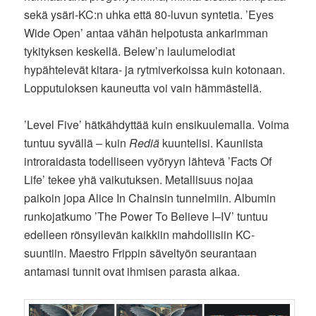
sekä ysäri-KC:n uhka että 80-luvun syntetia. ’Eyes
Wide Open’ antaa vähän helpotusta ankarimman
tykityksen keskellä. Belew’n laulumelodiat
hypähtelevät kitara- ja rytmiverkoissa kuin kotonaan.
Lopputuloksen kauneutta voi vain hämmästellä.
’Level Five’ hätkähdyttää kuin ensikuulemalla. Voima
tuntuu syvällä – kuin
Rediä
kuuntelisi. Kauniista
introraidasta todelliseen vyöryyn lähtevä ’Facts Of
Life’ tekee yhä vaikutuksen. Metallisuus nojaa
paikoin jopa Alice In Chainsin tunnelmiin. Albumin
runkojatkumo ’The Power To Believe I–IV’ tuntuu
edelleen rönsyilevän kaikkiin mahdollisiin KC-
suuntiin. Maestro Frippin säveltyön seurantaan
antamasi tunnit ovat ihmisen parasta aikaa.