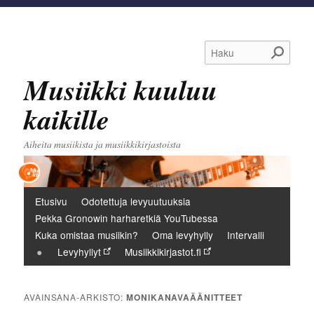
Haku
Musiikki kuuluu
kaikille
Aiheita musiikista ja musiikkikirjastoista
Päävalikko
Etusivu
Odotettuja levyuutuuksia
Pekka Gronowin harharetkiä YouTubessa
Kuka omistaa musiikin?
Oma levyhylly
Intervalli
Levyhyllyt
Musiikkikirjastot.fi
AVAINSANA-ARKISTO:
MONIKANAVAÄÄNITTEET