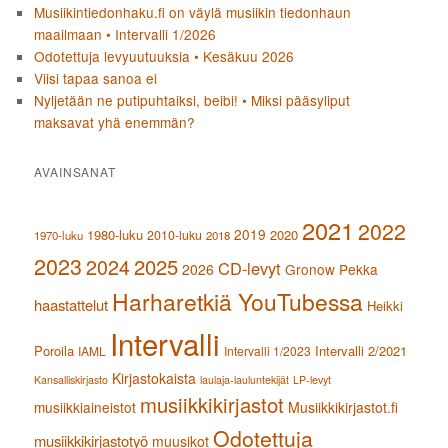
Musiikintiedonhaku.fi on väylä musiikin tiedonhaun
maailmaan • Intervalli 1/2026
Odotettuja levyuutuuksia • Kesäkuu 2026
Viisi tapaa sanoa ei
Nyljetään ne putipuhtaiksi, beibi! • Miksi pääsyliput
maksavat yhä enemmän?
AVAINSANAT
2021
2022
2019
1980-luku
2020
2010-luku
1970-luku
2018
2023
2024
2025
CD-levyt
2026
Gronow Pekka
Harharetkiä YouTubessa
haastattelut
Heikki
Intervalli
Poroila
Intervalli 2/2021
IAML
Intervalli 1/2023
Kirjastokaista
Kansalliskirjasto
laulaja-lauluntekijät
LP-levyt
musiikkikirjastot
musiikkiaineistot
Musiikkikirjastot.fi
Odotettuja
musiikkikirjastotyö
muusikot