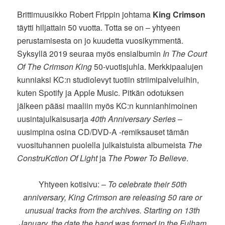
Brittimuusikko Robert Frippin johtama
King Crimson
täytti hiljattain 50 vuotta. Totta se on – yhtyeen
perustamisesta on jo kuudetta vuosikymmentä.
Syksyllä 2019 seuraa myös ensialbumin
In The Court
Of The Crimson King
50-vuotisjuhla. Merkkipaalujen
kunniaksi KC:n studiolevyt tuotiin striimipalveluihin,
kuten Spotify ja Apple Music. Pitkän odotuksen
jälkeen pääsi maaliin myös KC:n kunnianhimoinen
uusintajulkaisusarja
40th Anniversary Series
–
uusimpina osina CD/DVD-A -remiksauset tämän
vuosituhannen puolella julkaistuista albumeista
The
ConstruKction Of Light
ja
The Power To Believe
.
Yhtyeen kotisivu: –
To celebrate their 50th
anniversary, King Crimson are releasing 50 rare or
unusual tracks from the archives. Starting on 13th
January, the date the band was formed in the Fulham