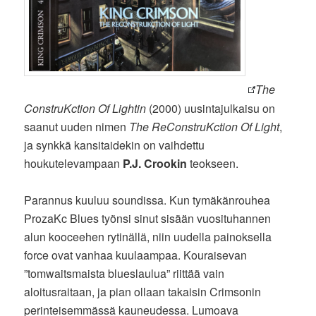
The
ConstruKction Of Lightin
(2000) uusintajulkaisu on
saanut uuden nimen
The ReConstruKction Of Light
,
ja synkkä kansitaidekin on vaihdettu
houkutelevampaan
P.J. Crookin
teokseen.
Parannus kuuluu soundissa. Kun tymäkänrouhea
ProzaKc Blues työnsi sinut sisään vuosituhannen
alun kooceehen rytinällä, niin uudella painoksella
force ovat vanhaa kuulaampaa. Kouraisevan
”tomwaitsmaista blueslaulua” riittää vain
aloitusraitaan, ja pian ollaan takaisin Crimsonin
perinteisemmässä kauneudessa. Lumoava