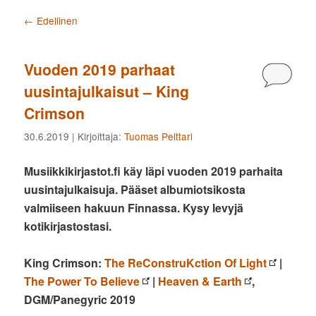
Artikkelien selaus
←
Edellinen
Vuoden 2019 parhaat
Kommen
uusintajulkaisut – King
Crimson
30.6.2019
| Kirjoittaja:
Tuomas Pelttari
Musiikkikirjastot.fi käy läpi vuoden 2019 parhaita
uusintajulkaisuja. Pääset albumiotsikosta
valmiiseen hakuun Finnassa. Kysy levyjä
kotikirjastostasi.
King Crimson:
The ReConstruKction Of Light
|
The Power To Believe
|
Heaven & Earth
,
DGM/Panegyric 2019