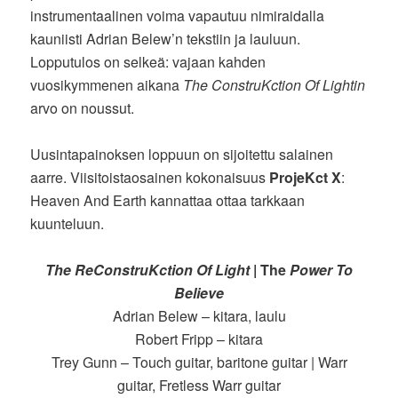
instrumentaalinen voima vapautuu nimiraidalla
kauniisti Adrian Belew’n tekstiin ja lauluun.
Lopputulos on selkeä: vajaan kahden
vuosikymmenen aikana
The ConstruKction Of Lightin
arvo on noussut.
Uusintapainoksen loppuun on sijoitettu salainen
aarre. Viisitoistaosainen kokonaisuus
ProjeKct X
:
Heaven And Earth kannattaa ottaa tarkkaan
kuunteluun.
The ReConstruKction Of Light
| The
Power To
Believe
Adrian Belew – kitara, laulu
Robert Fripp – kitara
Trey Gunn – Touch guitar, baritone guitar | Warr
guitar, Fretless Warr guitar