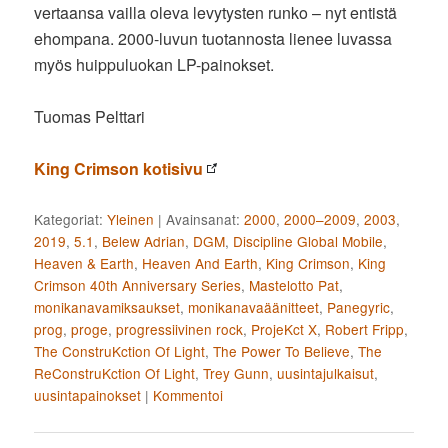
vertaansa vailla oleva levytysten runko – nyt entistä
ehompana. 2000-luvun tuotannosta lienee luvassa
myös huippuluokan LP-painokset.
Tuomas Pelttari
King Crimson kotisivu
Kategoriat:
Yleinen
|
Avainsanat:
2000
,
2000–2009
,
2003
,
2019
,
5.1
,
Belew Adrian
,
DGM
,
Discipline Global Mobile
,
Heaven & Earth
,
Heaven And Earth
,
King Crimson
,
King
Crimson 40th Anniversary Series
,
Mastelotto Pat
,
monikanavamiksaukset
,
monikanavaäänitteet
,
Panegyric
,
prog
,
proge
,
progressiivinen rock
,
ProjeKct X
,
Robert Fripp
,
The ConstruKction Of Light
,
The Power To Believe
,
The
ReConstruKction Of Light
,
Trey Gunn
,
uusintajulkaisut
,
uusintapainokset
|
Kommentoi