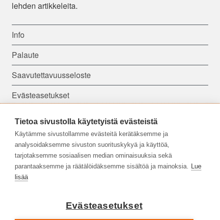
lehden artikkeleita.
Info
Palaute
Saavutettavuusseloste
Evästeasetukset
Tietoa sivustolla käytetyistä evästeistä
Seuraa meitä:
Käytämme sivustollamme evästeitä kerätäksemme ja
analysoidaksemme sivuston suorituskykyä ja käyttöä,
tarjotaksemme sosiaalisen median ominaisuuksia sekä
parantaaksemme ja räätälöidäksemme sisältöä ja mainoksia.
Lue
lisää
Evästeasetukset