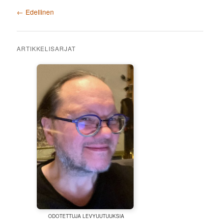
Artikkelien selaus
←
Edellinen
ARTIKKELISARJAT
ODOTETTUJA LEVYUUTUUKSIA