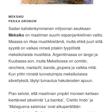
MEKSIKO
PEKKA GRONOW
Sadan kahdenkymmenen miljoonan asukkaan
Meksiko
on maailman suurin espanjankielinen valtio.
Maassa on rikas musiikkielämä, mutta ehkä juuri siitä
syystä on vaikea nimeä jotakin tyypillistä
meksikolaista musiikkia. Argentiinassa on
tango
ja
Kuubassa
son
, mutta Meksikossa on
corrido
,
ranchera
,
mariachi
,
banda
,
grupera
ja vaikka mitä.
Kun yritin nimetä tunnetuimpia meksikolaisia
sävellyksiä, täytyi turvautua hakuteosten apuun.
Pian selvisi, että maailman ympäri moneen kertaan
kiertäneet sävelmät ’La bamba’, ’Cielito lindo’ ja
’Malaguena salerosa’ ovat alkuperältään