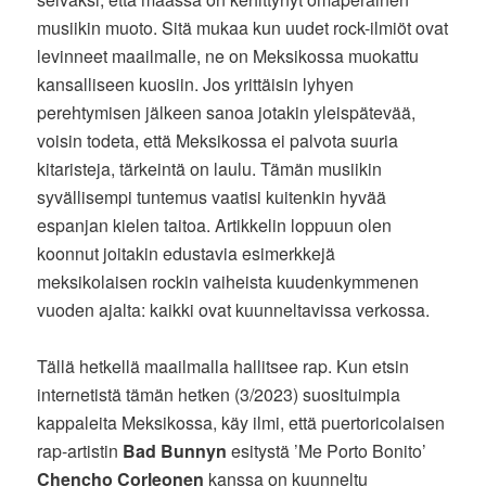
musiikin muoto. Sitä mukaa kun uudet rock-ilmiöt ovat
levinneet maailmalle, ne on Meksikossa muokattu
kansalliseen kuosiin. Jos yrittäisin lyhyen
perehtymisen jälkeen sanoa jotakin yleispätevää,
voisin todeta, että Meksikossa ei palvota suuria
kitaristeja, tärkeintä on laulu. Tämän musiikin
syvällisempi tuntemus vaatisi kuitenkin hyvää
espanjan kielen taitoa. Artikkelin loppuun olen
koonnut joitakin edustavia esimerkkejä
meksikolaisen rockin vaiheista kuudenkymmenen
vuoden ajalta: kaikki ovat kuunneltavissa verkossa.
Tällä hetkellä maailmalla hallitsee rap. Kun etsin
internetistä tämän hetken (3/2023) suosituimpia
kappaleita Meksikossa, käy ilmi, että puertoricolaisen
rap-artistin
Bad Bunnyn
esitystä ’Me Porto Bonito’
Chencho Corleonen
kanssa on kuunneltu