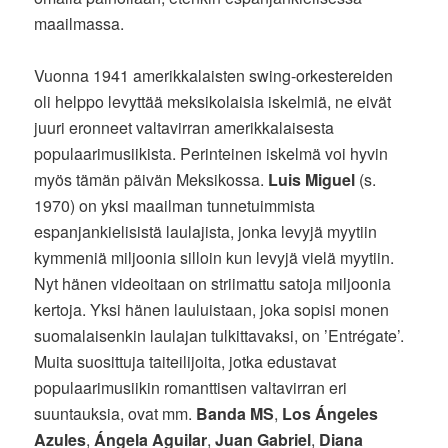
maailmassa.
Vuonna 1941 amerikkalaisten swing-orkestereiden
oli helppo levyttää meksikolaisia iskelmiä, ne eivät
juuri eronneet valtavirran amerikkalaisesta
populaarimusiikista. Perinteinen iskelmä voi hyvin
myös tämän päivän Meksikossa.
Luis Miguel
(s.
1970) on yksi maailman tunnetuimmista
espanjankielisistä laulajista, jonka levyjä myytiin
kymmeniä miljoonia silloin kun levyjä vielä myytiin.
Nyt hänen videoitaan on striimattu satoja miljoonia
kertoja. Yksi hänen lauluistaan, joka sopisi monen
suomalaisenkin laulajan tulkittavaksi, on ’Entrégate’.
Muita suosittuja taiteilijoita, jotka edustavat
populaarimusiikin romanttisen valtavirran eri
suuntauksia, ovat mm.
Banda MS
,
Los Ángeles
Azules
,
Ángela Aguilar
,
Juan Gabriel
,
Diana