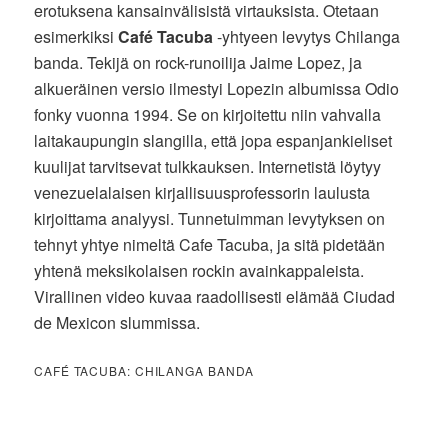
erotuksena kansainvälisistä virtauksista. Otetaan
esimerkiksi
Café Tacuba
-yhtyeen levytys Chilanga
banda. Tekijä on rock-runoilija Jaime Lopez, ja
alkueräinen versio ilmestyi Lopezin albumissa Odio
fonky vuonna 1994. Se on kirjoitettu niin vahvalla
laitakaupungin slangilla, että jopa espanjankieliset
kuulijat tarvitsevat tulkkauksen. Internetistä löytyy
venezuelalaisen kirjallisuusprofessorin laulusta
kirjoittama analyysi. Tunnetuimman levytyksen on
tehnyt yhtye nimeltä Cafe Tacuba, ja sitä pidetään
yhtenä meksikolaisen rockin avainkappaleista.
Virallinen video kuvaa raadollisesti elämää Ciudad
de Mexicon slummissa.
CAFÉ TACUBA: CHILANGA BANDA