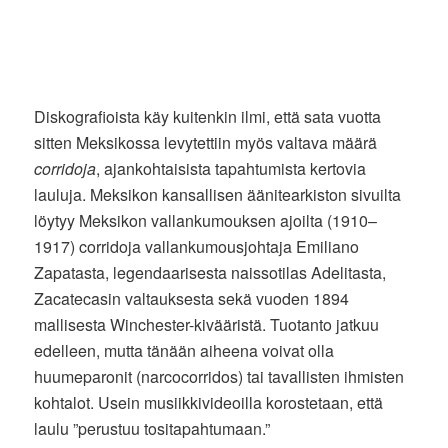
Diskografioista käy kuitenkin ilmi, että sata vuotta
sitten Meksikossa levytettiin myös valtava määrä
corridoja
, ajankohtaisista tapahtumista kertovia
lauluja. Meksikon kansallisen äänitearkiston sivuilta
löytyy Meksikon vallankumouksen ajoilta (1910–
1917) corridoja vallankumousjohtaja Emiliano
Zapatasta, legendaarisesta naissotilas Adelitasta,
Zacatecasin valtauksesta sekä vuoden 1894
mallisesta Winchester-kivääristä. Tuotanto jatkuu
edelleen, mutta tänään aiheena voivat olla
huumeparonit (narcocorridos) tai tavallisten ihmisten
kohtalot. Usein musiikkivideoilla korostetaan, että
laulu ”perustuu tositapahtumaan.”