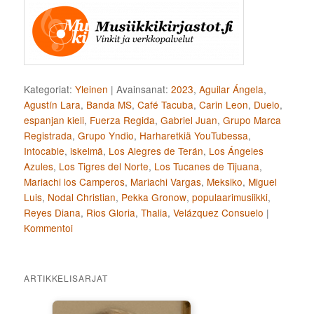
Kategoriat:
Yleinen
|
Avainsanat:
2023
,
Aguilar Ángela
,
Agustín Lara
,
Banda MS
,
Café Tacuba
,
Carin Leon
,
Duelo
,
espanjan kieli
,
Fuerza Regida
,
Gabriel Juan
,
Grupo Marca
Registrada
,
Grupo Yndio
,
Harharetkiä YouTubessa
,
Intocable
,
iskelmä
,
Los Alegres de Terán
,
Los Ángeles
Azules
,
Los Tigres del Norte
,
Los Tucanes de Tijuana
,
Mariachi los Camperos
,
Mariachi Vargas
,
Meksiko
,
Miguel
Luis
,
Nodal Christian
,
Pekka Gronow
,
populaarimusiikki
,
Reyes Diana
,
Rios Gloria
,
Thalia
,
Velázquez Consuelo
|
Kommentoi
ARTIKKELISARJAT