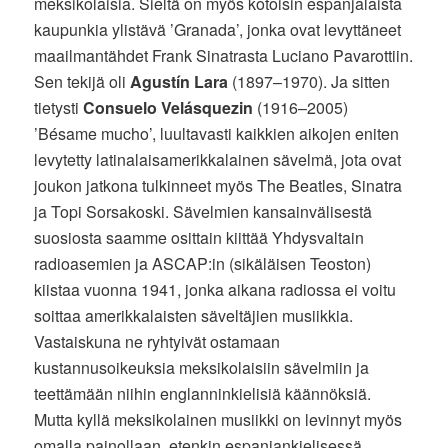
meksikolaisia. Sieltä on myös kotoisin espanjalaista
kaupunkia ylistävä ’Granada’, jonka ovat levyttäneet
maailmantähdet Frank Sinatrasta Luciano Pavarottiin.
Sen tekijä oli
Agustín Lara
(1897–1970). Ja sitten
tietysti
Consuelo Velásquezin
(1916–2005)
’Bésame mucho’, luultavasti kaikkien aikojen eniten
levytetty latinalaisamerikkalainen sävelmä, jota ovat
joukon jatkona tulkinneet myös The Beatles, Sinatra
ja Topi Sorsakoski. Sävelmien kansainvälisestä
suosiosta saamme osittain kiittää Yhdysvaltain
radioasemien ja ASCAP:in (sikäläisen Teoston)
kiistaa vuonna 1941, jonka aikana radiossa ei voitu
soittaa amerikkalaisten säveltäjien musiikkia.
Vastaiskuna ne ryhtyivät ostamaan
kustannusoikeuksia meksikolaisiin sävelmiin ja
teettämään niihin englanninkielisiä käännöksiä.
Mutta kyllä meksikolainen musiikki on levinnyt myös
omalla painollaan, etenkin espanjankielisessä