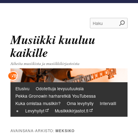
Haku
Musiikki kuuluu
kaikille
Aiheita musiikista ja musiikkikirjastoista
Päävalikko
Etusivu
Odotettuja levyuutuuksia
Pekka Gronowin harharetkiä YouTubessa
Kuka omistaa musiikin?
Oma levyhylly
Intervalli
Levyhyllyt
Musiikkikirjastot.fi
AVAINSANA-ARKISTO:
MEKSIKO