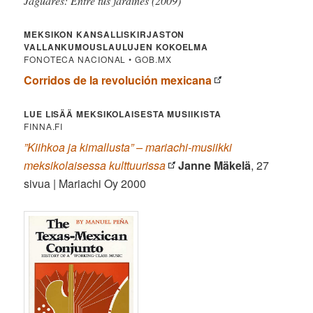
Jaguares: Entre tus jardines (2009)
MEKSIKON KANSALLISKIRJASTON
VALLANKUMOUSLAULUJEN KOKOELMA
FONOTECA NACIONAL • GOB.MX
Corridos de la revolución mexicana
LUE LISÄÄ MEKSIKOLAISESTA MUSIIKISTA
FINNA.FI
”Kiihkoa ja kimallusta” – mariachi-musiikki
meksikolaisessa kulttuurissa
Janne Mäkelä
, 27
sivua | Mariachi Oy 2000