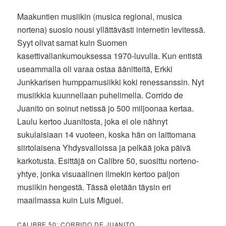
Maakuntien musiikin (musica regional, musica
nortena) suosio nousi yllättävästi internetin levitessä.
Syyt olivat samat kuin Suomen
kasettivallankumouksessa 1970-luvulla. Kun entistä
useammalla oli varaa ostaa äänitteitä, Erkki
Junkkarisen humppamusiikki koki renessanssin. Nyt
musiikkia kuunnellaan puhelimella. Corrido de
Juanito on soinut netissä jo 500 miljoonaa kertaa.
Laulu kertoo Juanitosta, joka ei ole nähnyt
sukulaisiaan 14 vuoteen, koska hän on laittomana
siirtolaisena Yhdysvalloissa ja pelkää joka päivä
karkotusta. Esittäjä on Calibre 50, suosittu norteno-
yhtye, jonka visuaalinen ilmekin kertoo paljon
musiikin hengestä. Tässä eletään täysin eri
maailmassa kuin Luis Miguel.
CALIBRE 50: CORRIDO DE JUANITO