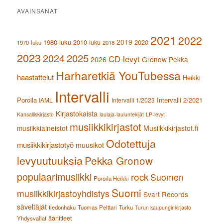
AVAINSANAT
2021
2022
2019
1980-luku
2020
2010-luku
1970-luku
2018
2023
2024
2025
CD-levyt
2026
Gronow Pekka
Harharetkiä YouTubessa
haastattelut
Heikki
Intervalli
Poroila
Intervalli 2/2021
IAML
Intervalli 1/2023
Kirjastokaista
Kansalliskirjasto
laulaja-lauluntekijät
LP-levyt
musiikkikirjastot
musiikkiaineistot
Musiikkikirjastot.fi
Odotettuja
musiikkikirjastotyö
muusikot
levyuutuuksia
Pekka Gronow
populaarimusiikki
rock
Suomen
Poroila Heikki
Suomi
musiikkikirjastoyhdistys
Svart Records
säveltäjät
tiedonhaku
Tuomas Pelttari
Turku
Turun kaupunginkirjasto
äänitteet
Yhdysvallat