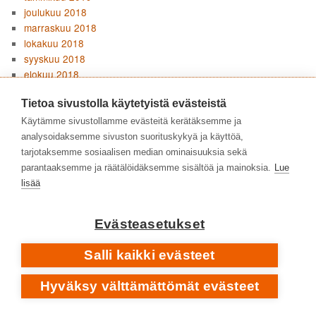
joulukuu 2018
marraskuu 2018
lokakuu 2018
syyskuu 2018
elokuu 2018
heinäkuu 2018
Tietoa sivustolla käytetyistä evästeistä
kesäkuu 2018
toukokuu 2018
Käytämme sivustollamme evästeitä kerätäksemme ja
huhtikuu 2018
analysoidaksemme sivuston suorituskykyä ja käyttöä,
maaliskuu 2018
tarjotaksemme sosiaalisen median ominaisuuksia sekä
tammikuu 2018
parantaaksemme ja räätälöidäksemme sisältöä ja mainoksia.
Lue
joulukuu 2017
lisää
marraskuu 2017
lokakuu 2017
Evästeasetukset
heinäkuu 2017
kesäkuu 2017
Salli kaikki evästeet
toukokuu 2017
huhtikuu 2017
Hyväksy välttämättömät evästeet
maaliskuu 2017
helmikuu 2017