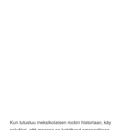
Kun tutustuu meksikolaisen rockin historiaan, käy
selväksi, että maassa on kehittynyt omaperäinen