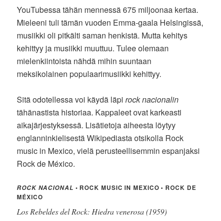
YouTubessa tähän mennessä 675 miljoonaa kertaa.
Mieleeni tuli tämän vuoden Emma-gaala Helsingissä,
musiikki oli pitkälti saman henkistä. Mutta kehitys
kehittyy ja musiikki muuttuu. Tulee olemaan
mielenkiintoista nähdä mihin suuntaan
meksikolainen populaarimusiikki kehittyy.
Sitä odotellessa voi käydä läpi
rock nacionalin
tähänastista historiaa. Kappaleet ovat karkeasti
aikajärjestyksessä. Lisätietoja aiheesta löytyy
englanninkielisestä Wikipediasta otsikolla Rock
music in Mexico, vielä perusteellisemmin espanjaksi
Rock de México.
• ROCK MUSIC IN MEXICO • ROCK DE
ROCK NACIONAL
MÉXICO
Los Rebeldes del Rock: Hiedra venerosa (1959)