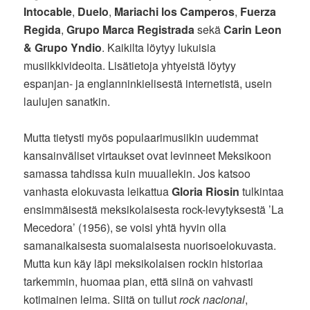
Intocable
,
Duelo
,
Mariachi los Camperos
,
Fuerza
Regida
,
Grupo Marca Registrada
sekä
Carin Leon
& Grupo Yndio
. Kaikilta löytyy lukuisia
musiikkivideoita. Lisätietoja yhtyeistä löytyy
espanjan- ja englanninkielisestä internetistä, usein
laulujen sanatkin.
Mutta tietysti myös populaarimusiikin uudemmat
kansainväliset virtaukset ovat levinneet Meksikoon
samassa tahdissa kuin muuallekin. Jos katsoo
vanhasta elokuvasta leikattua
Gloria Riosin
tulkintaa
ensimmäisestä meksikolaisesta rock-levytyksestä ’La
Mecedora’ (1956), se voisi yhtä hyvin olla
samanaikaisesta suomalaisesta nuorisoelokuvasta.
Mutta kun käy läpi meksikolaisen rockin historiaa
tarkemmin, huomaa pian, että siinä on vahvasti
kotimainen leima. Siitä on tullut
rock nacional
,