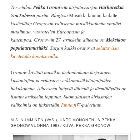
Tervetuloa
Pekka Gronowin
kirjoitussarjan
Harharetkiä
YouTubessa
pariin. Blogissa
Musiikki kuuluu kaikille
käsitellään Gronowin valitsemia musiikkiaiheita ympäri
maailmaa, vuorotellen Euroopasta ja
kauempaa. Gronowin 27. artikkelin aiheena on
Meksikon
populaarimusiikki
. Sarjan kaikki osat ovat
selattavissa
kuvitetulla koontisivulla
.
Gronow käyttää musiikin tiedonhakuun kirjastojen,
kustantajien ja erilaisten verkkomusiikkitoimijoiden
hakukoneita. Aiheeseen liittyviä lähteitä ja täsmälöytöjä on
listattu artikkelin loppuun. Suomalaisten kirjastojen
valikoimia on linkitetään
Finna.fi
-palveluun.
M.A. NUMMINEN (VAS.), UNTO MONONEN JA PEKKA
GRONOW VUONNA 1968. KUVA: PEKKA GRONOW