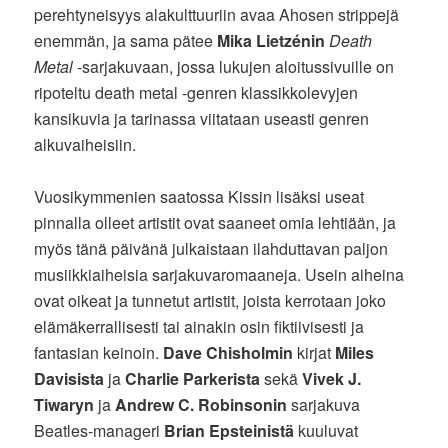
perehtyneisyys alakulttuuriin avaa Ahosen strippejä
enemmän, ja sama pätee
Mika Lietzénin
Death
Metal
-sarjakuvaan, jossa lukujen aloitussivuille on
ripoteltu death metal -genren klassikkolevyjen
kansikuvia ja tarinassa viitataan useasti genren
alkuvaiheisiin.
Vuosikymmenien saatossa Kissin lisäksi useat
pinnalla olleet artistit ovat saaneet omia lehtiään, ja
myös tänä päivänä julkaistaan ilahduttavan paljon
musiikkiaiheisia sarjakuvaromaaneja. Usein aiheina
ovat oikeat ja tunnetut artistit, joista kerrotaan joko
elämäkerrallisesti tai ainakin osin fiktiivisesti ja
fantasian keinoin.
Dave Chisholmin
kirjat
Miles
Davisista
ja
Charlie Parkerista
sekä
Vivek J.
Tiwaryn
ja
Andrew C. Robinsonin
sarjakuva
Beatles-manageri
Brian Epsteinistä
kuuluvat