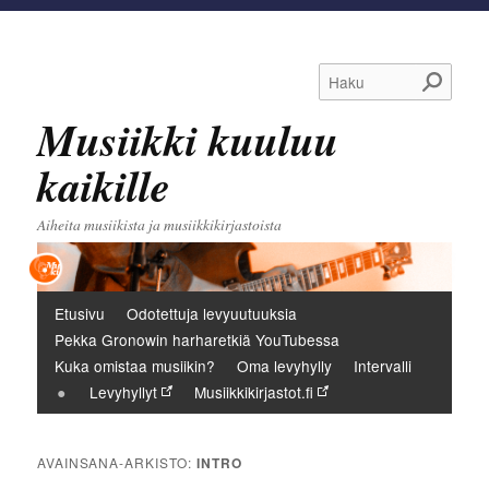
Haku
Musiikki kuuluu
kaikille
Aiheita musiikista ja musiikkikirjastoista
Päävalikko
Etusivu
Odotettuja levyuutuuksia
Pekka Gronowin harharetkiä YouTubessa
Kuka omistaa musiikin?
Oma levyhylly
Intervalli
Levyhyllyt
Musiikkikirjastot.fi
AVAINSANA-ARKISTO:
INTRO