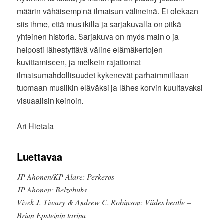
määrin vähäisempinä ilmaisun välineinä. Ei olekaan
siis ihme, että musiikilla ja sarjakuvalla on pitkä
yhteinen historia. Sarjakuva on myös mainio ja
helposti lähestyttävä väline elämäkertojen
kuvittamiseen, ja melkein rajattomat
ilmaisumahdollisuudet kykenevät parhaimmillaan
tuomaan musiikin eläväksi ja lähes korvin kuultavaksi
visuaalisin keinoin.
Ari Hietala
Luettavaa
JP Ahonen/KP Alare: Perkeros
JP Ahonen: Belzebubs
Vivek J. Tiwary & Andrew C. Robinson: Viides beatle –
Brian Epsteinin tarina