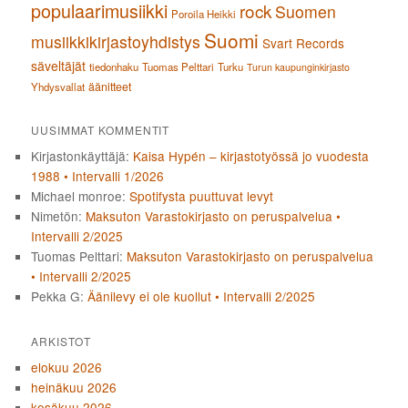
populaarimusiikki
rock
Suomen
Poroila Heikki
Suomi
musiikkikirjastoyhdistys
Svart Records
säveltäjät
tiedonhaku
Tuomas Pelttari
Turku
Turun kaupunginkirjasto
äänitteet
Yhdysvallat
UUSIMMAT KOMMENTIT
Kirjastonkäyttäjä
:
Kaisa Hypén – kirjastotyössä jo vuodesta
1988 • Intervalli 1/2026
Michael monroe
:
Spotifysta puuttuvat levyt
Nimetön
:
Maksuton Varastokirjasto on peruspalvelua •
Intervalli 2/2025
Tuomas Pelttari
:
Maksuton Varastokirjasto on peruspalvelua
• Intervalli 2/2025
Pekka G
:
Äänilevy ei ole kuollut • Intervalli 2/2025
ARKISTOT
elokuu 2026
heinäkuu 2026
kesäkuu 2026