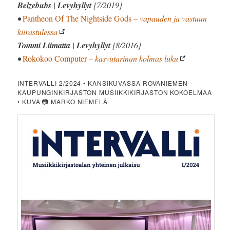
Belzebubs
|
Levyhyllyt
[7/2019]
•
Pantheon Of The Nightside Gods
– vapauden ja vastuun
kiirastulessa
Tommi Liimatta
|
Levyhyllyt
[8/2016]
•
Rokokoo Computer
– kasvutarinan kolmas luku
INTERVALLI 2/2024 • KANSIKUVASSA ROVANIEMEN
KAUPUNGINKIRJASTON MUSIIKKIKIRJASTON KOKOELMAA
• KUVA 📷 MARKO NIEMELÄ