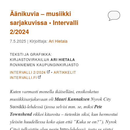
Äänikuvia – musiikki
Kommen
sarjakuvissa • Intervalli
2/2024
7.5.2025
| Kirjoittaja:
Ari Hietala
TEKSTI JA GRAFIIKKA:
KIRJASTOVIRKAILIJA
ARI HIETALA
ROVANIEMEN KAUPUNGINKIRJASTO
INTERVALLI 2/2024
•
ARTIKKELIT
INTERVALLI.FI
Kuten varmasti monella ikäiselläni, ensikosketus
musiikkisarjakuvaan oli
Mauri Kunnaksen
Nyrok City
Suosikki
-lehdessä (jossa selvisi mm. se, miksi
Pete
Townshend
rikkoi kitaroita – tietenkin siksi, kun hermostui
yleisön huudellessa koko ajan että ”Kuka se on?”). Nyrok
Cityä julkaistiin alun perin
Intro
-lehdessä, josta se siirtyi