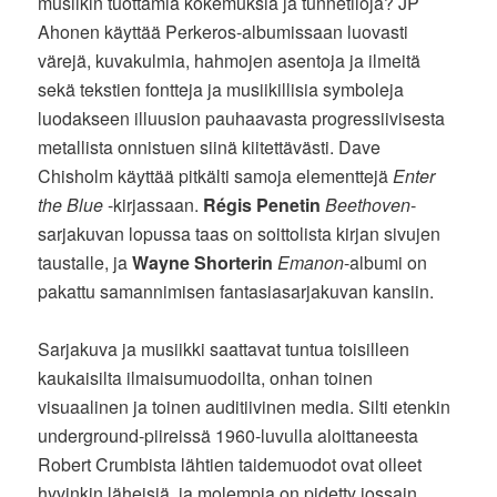
musiikin tuottamia kokemuksia ja tunnetiloja? JP
Ahonen käyttää Perkeros-albumissaan luovasti
värejä, kuvakulmia, hahmojen asentoja ja ilmeitä
sekä tekstien fontteja ja musiikillisia symboleja
luodakseen illuusion pauhaavasta progressiivisesta
metallista onnistuen siinä kiitettävästi. Dave
Chisholm käyttää pitkälti samoja elementtejä
Enter
the Blue
-kirjassaan.
Régis Penetin
Beethoven
-
sarjakuvan lopussa taas on soittolista kirjan sivujen
taustalle, ja
Wayne Shorterin
Emanon
-albumi on
pakattu samannimisen fantasiasarjakuvan kansiin.
Sarjakuva ja musiikki saattavat tuntua toisilleen
kaukaisilta ilmaisumuodoilta, onhan toinen
visuaalinen ja toinen auditiivinen media. Silti etenkin
underground-piireissä 1960-luvulla aloittaneesta
Robert Crumbista lähtien taidemuodot ovat olleet
hyvinkin läheisiä, ja molempia on pidetty jossain