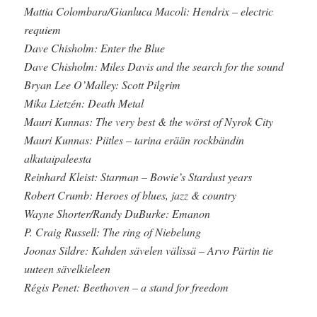
Mattia Colombara/Gianluca Macoli: Hendrix – electric
requiem
Dave Chisholm: Enter the Blue
Dave Chisholm: Miles Davis and the search for the sound
Bryan Lee O’Malley: Scott Pilgrim
Mika Lietzén: Death Metal
Mauri Kunnas: The very best & the wörst of Nyrok City
Mauri Kunnas: Piitles – tarina erään rockbändin
alkutaipaleesta
Reinhard Kleist: Starman – Bowie’s Stardust years
Robert Crumb: Heroes of blues, jazz & country
Wayne Shorter/Randy DuBurke: Emanon
P. Craig Russell: The ring of Niebelung
Joonas Sildre: Kahden sävelen välissä – Arvo Pärtin tie
uuteen sävelkieleen
Régis Penet: Beethoven – a stand for freedom