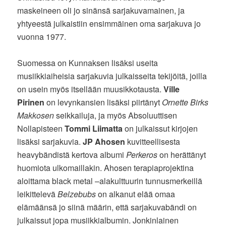
maskeineen oli jo sinänsä sarjakuvamainen, ja
yhtyeestä julkaistiin ensimmäinen oma sarjakuva jo
vuonna 1977.
Suomessa on Kunnaksen lisäksi useita
musiikkiaiheisia sarjakuvia julkaisseita tekijöitä, joilla
on usein myös itsellään muusikkotausta.
Ville
Pirinen
on levynkansien lisäksi piirtänyt
Ornette Birks
Makkosen
seikkailuja, ja myös Absoluuttisen
Nollapisteen
Tommi Liimatta
on julkaissut kirjojen
lisäksi sarjakuvia.
JP Ahosen
kuvitteellisesta
heavybändistä kertova albumi
Perkeros
on herättänyt
huomiota ulkomaillakin. Ahosen terapiaprojektina
aloittama black metal –alakulttuurin tunnusmerkeillä
leikittelevä
Belzebubs
on alkanut elää omaa
elämäänsä jo siinä määrin, että sarjakuvabändi on
julkaissut jopa musiikkialbumin. Jonkinlainen