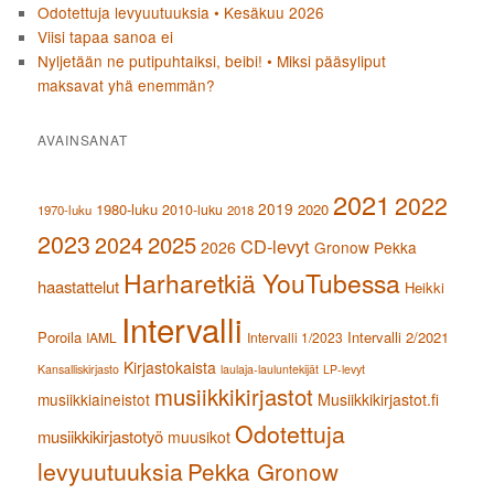
Odotettuja levyuutuuksia • Kesäkuu 2026
Viisi tapaa sanoa ei
Nyljetään ne putipuhtaiksi, beibi! • Miksi pääsyliput
maksavat yhä enemmän?
AVAINSANAT
2021
2022
2019
1980-luku
2020
2010-luku
1970-luku
2018
2023
2024
2025
CD-levyt
2026
Gronow Pekka
Harharetkiä YouTubessa
haastattelut
Heikki
Intervalli
Poroila
Intervalli 2/2021
IAML
Intervalli 1/2023
Kirjastokaista
Kansalliskirjasto
laulaja-lauluntekijät
LP-levyt
musiikkikirjastot
musiikkiaineistot
Musiikkikirjastot.fi
Odotettuja
musiikkikirjastotyö
muusikot
levyuutuuksia
Pekka Gronow