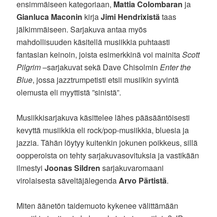
ensimmäiseen kategoriaan,
Mattia Colombaran
ja
Gianluca Maconin
kirja
Jimi Hendrixistä
taas
jälkimmäiseen. Sarjakuva antaa myös
mahdollisuuden käsitellä musiikkia puhtaasti
fantasian keinoin, joista esimerkkinä voi mainita
Scott
Pilgrim
–sarjakuvat sekä Dave Chisolmin
Enter the
Blue
, jossa jazztrumpetisti etsii musiikin syvintä
olemusta eli myyttistä ”sinistä”.
Musiikkisarjakuva käsittelee lähes pääsääntöisesti
kevyttä musiikkia eli rock/pop-musiikkia, bluesia ja
jazzia. Tähän löytyy kuitenkin jokunen poikkeus, sillä
oopperoista on tehty sarjakuvasovituksia ja vastikään
ilmestyi
Joonas Sildren
sarjakuvaromaani
virolaisesta säveltäjälegenda
Arvo Pärtistä
.
Miten äänetön taidemuoto kykenee välittämään