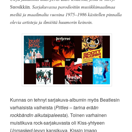
Suosikkiin
. Sarjakuvassa parodioitiin musiikkimaailmaa
meiltä ja maailmalta vuosina 1975–1986 käsitellen pinnalla
olevia artisteja ja ilmiöitä huumorin keinoin.
Kunnas on tehnyt sarjakuva-albumin myös Beatlesin
varhaisista vaiheista (
Piitles – tarina erään
rockbändin alkutaipaleesta
). Toinen varhainen
muistikuva rock-sarjakuvasta oli Kiss-yhtyeen
Unmasked
-levyn kansikuva. Kissin imago