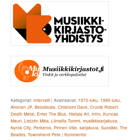
Kategoriat:
Intervalli
|
Avainsanat:
1970-luku
,
1980-luku
,
Ahonen JP
,
Belzebubs
,
Chisholm Dave
,
Crumb Robert
,
Death Metal
,
Enter The Blue
,
Hietala Ari
,
Intro
,
Kunnas
Mauri
,
Lietzén Mika
,
Liimatta Tommi
,
musiikkisarjakuva
,
Nyrok City
,
Perkeros
,
Pirinen Ville
,
sarjakuva
,
Suosikki
,
The
Beatles
,
Townshend Pete
|
Kommentoi