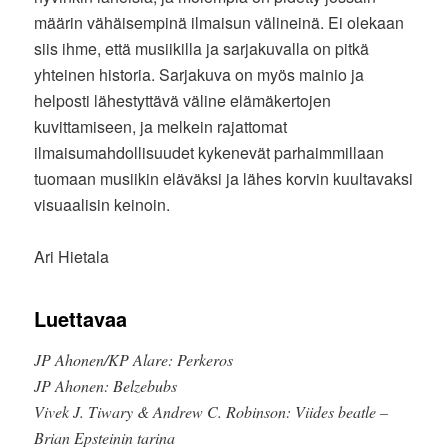
määrin vähäisempinä ilmaisun välineinä. Ei olekaan
siis ihme, että musiikilla ja sarjakuvalla on pitkä
yhteinen historia. Sarjakuva on myös mainio ja
helposti lähestyttävä väline elämäkertojen
kuvittamiseen, ja melkein rajattomat
ilmaisumahdollisuudet kykenevät parhaimmillaan
tuomaan musiikin eläväksi ja lähes korvin kuultavaksi
visuaalisin keinoin.
Ari Hietala
Luettavaa
JP Ahonen/KP Alare: Perkeros
JP Ahonen: Belzebubs
Vivek J. Tiwary & Andrew C. Robinson: Viides beatle –
Brian Epsteinin tarina