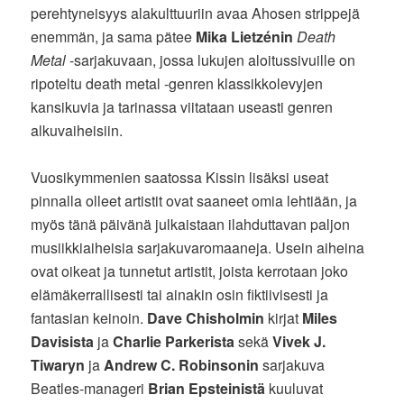
perehtyneisyys alakulttuuriin avaa Ahosen strippejä
enemmän, ja sama pätee
Mika Lietzénin
Death
Metal
-sarjakuvaan, jossa lukujen aloitussivuille on
ripoteltu death metal -genren klassikkolevyjen
kansikuvia ja tarinassa viitataan useasti genren
alkuvaiheisiin.
Vuosikymmenien saatossa Kissin lisäksi useat
pinnalla olleet artistit ovat saaneet omia lehtiään, ja
myös tänä päivänä julkaistaan ilahduttavan paljon
musiikkiaiheisia sarjakuvaromaaneja. Usein aiheina
ovat oikeat ja tunnetut artistit, joista kerrotaan joko
elämäkerrallisesti tai ainakin osin fiktiivisesti ja
fantasian keinoin.
Dave Chisholmin
kirjat
Miles
Davisista
ja
Charlie Parkerista
sekä
Vivek J.
Tiwaryn
ja
Andrew C. Robinsonin
sarjakuva
Beatles-manageri
Brian Epsteinistä
kuuluvat