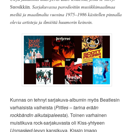
Suosikkiin
. Sarjakuvassa parodioitiin musiikkimaailmaa
meiltä ja maailmalta vuosina 1975–1986 käsitellen pinnalla
olevia artisteja ja ilmiöitä huumorin keinoin.
Kunnas on tehnyt sarjakuva-albumin myös Beatlesin
varhaisista vaiheista (
Piitles – tarina erään
rockbändin alkutaipaleesta
). Toinen varhainen
muistikuva rock-sarjakuvasta oli Kiss-yhtyeen
Unmasked
-levyn kansikuva. Kissin imago