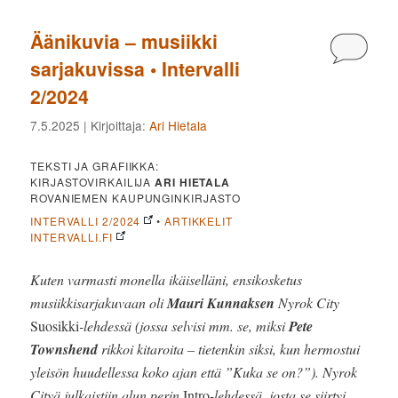
Äänikuvia – musiikki
Kommen
sarjakuvissa • Intervalli
2/2024
7.5.2025
| Kirjoittaja:
Ari Hietala
TEKSTI JA GRAFIIKKA:
KIRJASTOVIRKAILIJA
ARI HIETALA
ROVANIEMEN KAUPUNGINKIRJASTO
INTERVALLI 2/2024
•
ARTIKKELIT
INTERVALLI.FI
Kuten varmasti monella ikäiselläni, ensikosketus
musiikkisarjakuvaan oli
Mauri Kunnaksen
Nyrok City
Suosikki
-lehdessä (jossa selvisi mm. se, miksi
Pete
Townshend
rikkoi kitaroita – tietenkin siksi, kun hermostui
yleisön huudellessa koko ajan että ”Kuka se on?”). Nyrok
Cityä julkaistiin alun perin
Intro
-lehdessä, josta se siirtyi