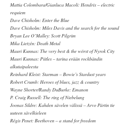
Mattia Colombara/Gianluca Macoli: Hendrix – electric
requiem
Dave Chisholm: Enter the Blue
Dave Chisholm: Miles Davis and the search for the sound
Bryan Lee O’Malley: Scott Pilgrim
Mika Lietzén: Death Metal
Mauri Kunnas: The very best & the wörst of Nyrok City
Mauri Kunnas: Piitles – tarina erään rockbändin
alkutaipaleesta
Reinhard Kleist: Starman – Bowie’s Stardust years
Robert Crumb: Heroes of blues, jazz & country
Wayne Shorter/Randy DuBurke: Emanon
P. Craig Russell: The ring of Niebelung
Joonas Sildre: Kahden sävelen välissä – Arvo Pärtin tie
uuteen sävelkieleen
Régis Penet: Beethoven – a stand for freedom