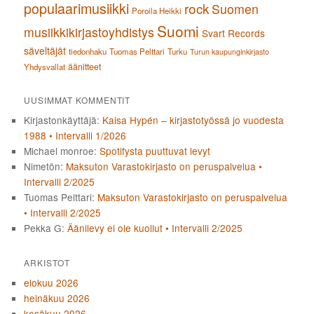
populaarimusiikki
rock
Suomen
Poroila Heikki
Suomi
musiikkikirjastoyhdistys
Svart Records
säveltäjät
tiedonhaku
Tuomas Pelttari
Turku
Turun kaupunginkirjasto
äänitteet
Yhdysvallat
UUSIMMAT KOMMENTIT
Kirjastonkäyttäjä
:
Kaisa Hypén – kirjastotyössä jo vuodesta
1988 • Intervalli 1/2026
Michael monroe
:
Spotifysta puuttuvat levyt
Nimetön
:
Maksuton Varastokirjasto on peruspalvelua •
Intervalli 2/2025
Tuomas Pelttari
:
Maksuton Varastokirjasto on peruspalvelua
• Intervalli 2/2025
Pekka G
:
Äänilevy ei ole kuollut • Intervalli 2/2025
ARKISTOT
elokuu 2026
heinäkuu 2026
kesäkuu 2026