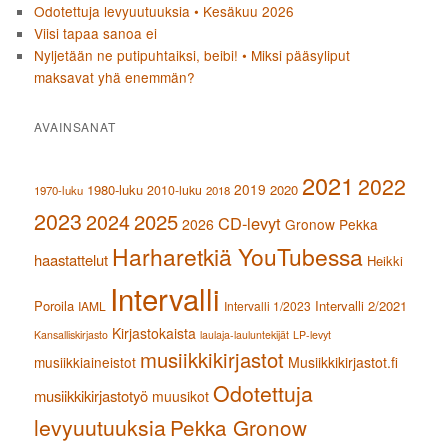
Odotettuja levyuutuuksia • Kesäkuu 2026
Viisi tapaa sanoa ei
Nyljetään ne putipuhtaiksi, beibi! • Miksi pääsyliput
maksavat yhä enemmän?
AVAINSANAT
2021
2022
2019
1980-luku
2020
2010-luku
1970-luku
2018
2023
2024
2025
CD-levyt
2026
Gronow Pekka
Harharetkiä YouTubessa
haastattelut
Heikki
Intervalli
Poroila
Intervalli 2/2021
IAML
Intervalli 1/2023
Kirjastokaista
Kansalliskirjasto
laulaja-lauluntekijät
LP-levyt
musiikkikirjastot
musiikkiaineistot
Musiikkikirjastot.fi
Odotettuja
musiikkikirjastotyö
muusikot
levyuutuuksia
Pekka Gronow