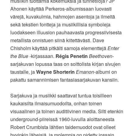
musiikin tuottamia kokemuksia ja tunnetiloja? JP
Ahonen käyttää Perkeros-albumissaan luovasti
värejä, kuvakulmia, hahmojen asentoja ja ilmeitä
sekä tekstien fontteja ja musiikillisia symboleja
luodakseen illuusion pauhaavasta progressiivisesta
metallista onnistuen siinä kiitettävästi. Dave
Chisholm käyttää pitkälti samoja elementtejä
Enter
the Blue
-kirjassaan.
Régis Penetin
Beethoven
-
sarjakuvan lopussa taas on soittolista kirjan sivujen
taustalle, ja
Wayne Shorterin
Emanon
-albumi on
pakattu samannimisen fantasiasarjakuvan kansiin.
Sarjakuva ja musiikki saattavat tuntua toisilleen
kaukaisilta ilmaisumuodoilta, onhan toinen
visuaalinen ja toinen auditiivinen media. Silti etenkin
underground-piireissä 1960-luvulla aloittaneesta
Robert Crumbista lähtien taidemuodot ovat olleet
hyvinkin läheisiä, ja molempia on pidetty jossain