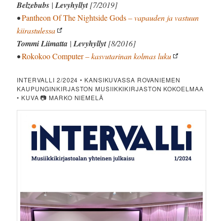
Belzebubs
|
Levyhyllyt
[7/2019]
•
Pantheon Of The Nightside Gods
– vapauden ja vastuun
kiirastulessa
Tommi Liimatta
|
Levyhyllyt
[8/2016]
•
Rokokoo Computer
– kasvutarinan kolmas luku
INTERVALLI 2/2024 • KANSIKUVASSA ROVANIEMEN
KAUPUNGINKIRJASTON MUSIIKKIKIRJASTON KOKOELMAA
• KUVA 📷 MARKO NIEMELÄ