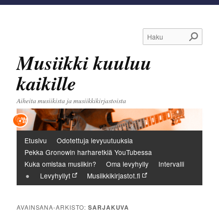
Haku
Musiikki kuuluu
kaikille
Aiheita musiikista ja musiikkikirjastoista
Päävalikko
Etusivu
Odotettuja levyuutuuksia
Pekka Gronowin harharetkiä YouTubessa
Kuka omistaa musiikin?
Oma levyhylly
Intervalli
Levyhyllyt
Musiikkikirjastot.fi
AVAINSANA-ARKISTO:
SARJAKUVA