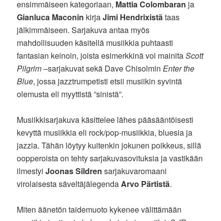
ensimmäiseen kategoriaan,
Mattia Colombaran
ja
Gianluca Maconin
kirja
Jimi Hendrixistä
taas
jälkimmäiseen. Sarjakuva antaa myös
mahdollisuuden käsitellä musiikkia puhtaasti
fantasian keinoin, joista esimerkkinä voi mainita
Scott
Pilgrim
–sarjakuvat sekä Dave Chisolmin
Enter the
Blue
, jossa jazztrumpetisti etsii musiikin syvintä
olemusta eli myyttistä ”sinistä”.
Musiikkisarjakuva käsittelee lähes pääsääntöisesti
kevyttä musiikkia eli rock/pop-musiikkia, bluesia ja
jazzia. Tähän löytyy kuitenkin jokunen poikkeus, sillä
oopperoista on tehty sarjakuvasovituksia ja vastikään
ilmestyi
Joonas Sildren
sarjakuvaromaani
virolaisesta säveltäjälegenda
Arvo Pärtistä
.
Miten äänetön taidemuoto kykenee välittämään