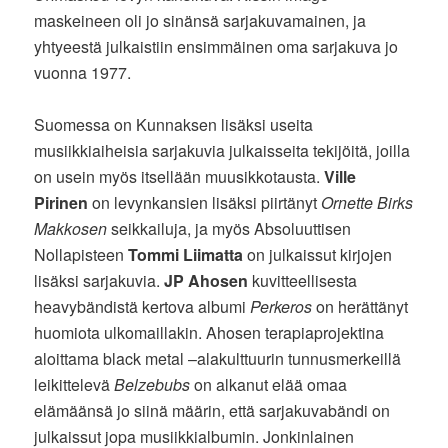
maskeineen oli jo sinänsä sarjakuvamainen, ja
yhtyeestä julkaistiin ensimmäinen oma sarjakuva jo
vuonna 1977.
Suomessa on Kunnaksen lisäksi useita
musiikkiaiheisia sarjakuvia julkaisseita tekijöitä, joilla
on usein myös itsellään muusikkotausta.
Ville
Pirinen
on levynkansien lisäksi piirtänyt
Ornette Birks
Makkosen
seikkailuja, ja myös Absoluuttisen
Nollapisteen
Tommi Liimatta
on julkaissut kirjojen
lisäksi sarjakuvia.
JP Ahosen
kuvitteellisesta
heavybändistä kertova albumi
Perkeros
on herättänyt
huomiota ulkomaillakin. Ahosen terapiaprojektina
aloittama black metal –alakulttuurin tunnusmerkeillä
leikittelevä
Belzebubs
on alkanut elää omaa
elämäänsä jo siinä määrin, että sarjakuvabändi on
julkaissut jopa musiikkialbumin. Jonkinlainen