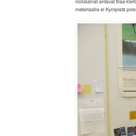
nollalainat antavat tilaa kier
materiaalia ei Kympistä pois