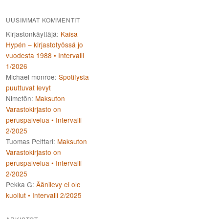
UUSIMMAT KOMMENTIT
Kirjastonkäyttäjä
:
Kaisa
Hypén – kirjastotyössä jo
vuodesta 1988 • Intervalli
1/2026
Michael monroe
:
Spotifysta
puuttuvat levyt
Nimetön
:
Maksuton
Varastokirjasto on
peruspalvelua • Intervalli
2/2025
Tuomas Pelttari
:
Maksuton
Varastokirjasto on
peruspalvelua • Intervalli
2/2025
Pekka G
:
Äänilevy ei ole
kuollut • Intervalli 2/2025