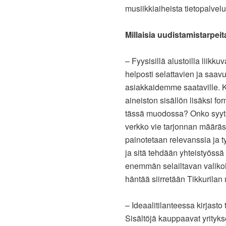
musiikkiaiheista tietopalvel
Millaisia uudistamistarpe
– Fyysisillä alustoilla liikku
helposti selattavien ja saav
asiakkaidemme saataville. 
aineiston sisällön lisäksi fo
tässä muodossa? Onko syyt
verkko vie tarjonnan määrä
painotetaan relevanssia ja t
ja sitä tehdään yhteistyöss
enemmän selailtavan valikoi
häntää siirretään Tikkurilan
– Ideaalitilanteessa kirjast
Sisältöjä kauppaavat yritykset 