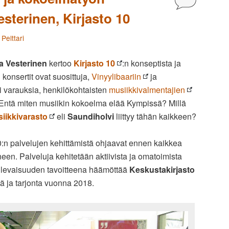
esterinen, Kirjasto 10
Pelttari
lja Vesterinen
kertoo
Kirjasto 10
:n konseptista ja
 konsertit ovat suosittuja,
Vinyylibaariin
ja
i varauksia, henkilökohtaisten
musiikkivalmentajien
. Entä miten musiikin kokoelma elää Kympissä? Millä
siikkivarasto
eli
Saundiholvi
liittyy tähän kaikkeen?
10:n palvelujen kehittämistä ohjaavat ennen kaikkea
een. Palveluja kehitetään aktiivista ja omatoimista
 tulevaisuuden tavoitteena häämöttää
Keskustakirjasto
tä ja tarjonta vuonna 2018.