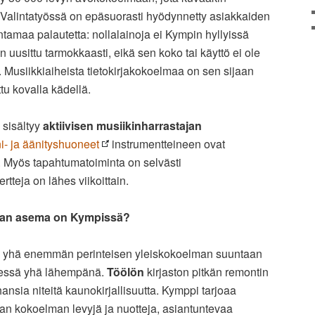
Valintatyössä on epäsuorasti hyödynnetty asiakkaiden
tamaa palautetta: nollalainoja ei Kympin hyllyissä
 uusittu tarmokkaasti, eikä sen koko tai käyttö ei ole
 Musiikkiaiheista tietokirjakokoelmaa on sen sijaan
tu kovalla kädellä.
 sisältyy
aktiivisen musiikinharrastajan
ni- ja äänityshuoneet
instrumentteineen ovat
. Myös tapahtumatoiminta on selvästi
rtteja on lähes viikoittain.
lman asema on Kympissä?
 yhä enemmän perinteisen yleiskokoelman suuntaan
äessä yhä lähempänä.
Töölön
kirjaston pitkän remontin
hansia niteitä kaunokirjallisuutta. Kymppi tarjoaa
n kokoelman levyjä ja nuotteja, asiantuntevaa