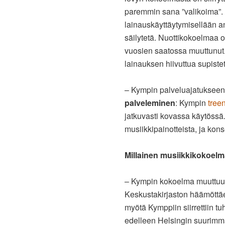
paremmin sana ”valikoima”. 
lainauskäyttäytymisellään an
säilytetä. Nuottikokoelmaa on
vuosien saatossa muuttunut.
lainauksen hiivuttua supistet
– Kympin palveluajatukseen
palveleminen
: Kympin
tree
jatkuvasti kovassa käytössä
musiikkipainotteista, ja konse
Millainen musiikkikokoe
– Kympin kokoelma muuttuu
Keskustakirjaston häämött
myötä Kymppiin siirrettiin tu
edelleen Helsingin suurimma