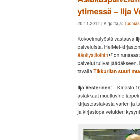
ytimessä – Ilja V
20.11.2014
| Kirjoittaja:
Tuomas 
Kokoelmatyöstä vastaava
I
palveluista. HelMet-kirjaston
äänitystiloihin
on runsaast
palvelut tulivat jäädäkseen
tavalla
Tikkurilan suuri mu
Ilja Vesterinen
: – Kirjasto 
asiakkaat muuttuvine tarpein
kirjastoasiakasta varten ja
ja kirjastopalveluiden kysyn