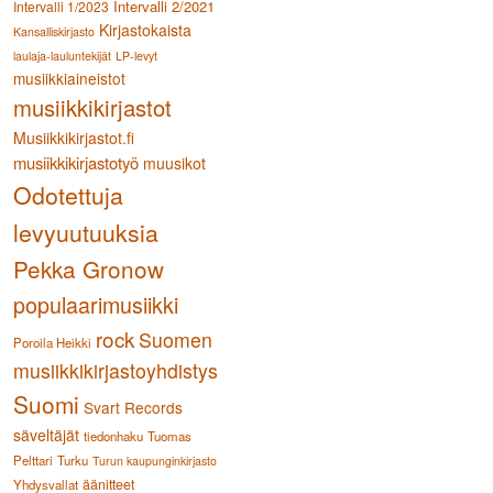
Intervalli 2/2021
Intervalli 1/2023
Kirjastokaista
Kansalliskirjasto
laulaja-lauluntekijät
LP-levyt
musiikkiaineistot
musiikkikirjastot
Musiikkikirjastot.fi
musiikkikirjastotyö
muusikot
Odotettuja
levyuutuuksia
Pekka Gronow
populaarimusiikki
rock
Suomen
Poroila Heikki
musiikkikirjastoyhdistys
Suomi
Svart Records
säveltäjät
tiedonhaku
Tuomas
Pelttari
Turku
Turun kaupunginkirjasto
äänitteet
Yhdysvallat