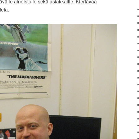
tävälle aineistolle sekä asiakkaille. Kiertävää
teta.