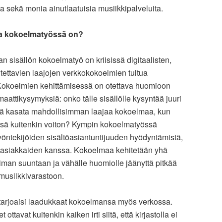
ua sekä monia ainutlaatuisia musiikkipalveluita.
ita kokoelmatyössä on?
van sisällön kokoelmatyö on kriisissä digitaalisten,
utettavien laajojen verkkokokoelmien tultua
Kokoelmien kehittämisessä on otettava huomioon
rmaattikysymyksiä: onko tälle sisällölle kysyntää juuri
ä kasata mahdollisimman laajaa kokoelmaa, kun
ssä kuitenkin voiton? Kympin kokoelmatyössä
yöntekijöiden sisältöasiantuntijuuden hyödyntämistä,
ä asiakkaiden kanssa. Kokoelmaa kehitetään yhä
man suuntaan ja vähälle huomiolle jäänyttä pitkää
 musiikkivarastoon.
o tarjoaisi laadukkaat kokoelmansa myös verkossa.
ottavat kuitenkin kaiken irti siitä, että kirjastolla ei