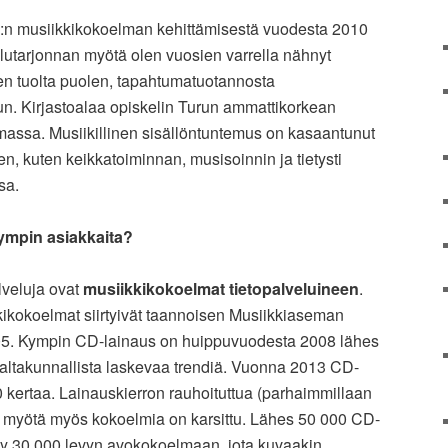
0:n musiikkikokoelman kehittämisestä vuodesta 2010
elutarjonnan myötä olen vuosien varrella nähnyt
en tuolta puolen, tapahtumatuotannosta
n. Kirjastoalaa opiskelin Turun ammattikorkean
elmassa. Musiikillinen sisällöntuntemus on kasaantunut
en, kuten keikkatoiminnan, musisoinnin ja tietysti
sa.
Kympin asiakkaita?
lveluja ovat
musiikkikokoelmat tietopalveluineen
.
kikokoelmat siirtyivät taannoisen Musiikkiaseman
05. Kympin CD-lainaus on huippuvuodesta 2008 lähes
valtakunnallista laskevaa trendiä. Vuonna 2013 CD-
0 kertaa. Lainauskierron rauhoituttua (parhaimmillaan
10) myötä myös kokoelmia on karsittu. Lähes 50 000 CD-
tty 30 000 levyn avokokoelmaan, jota kuvaakin