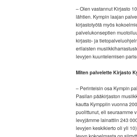
– Olen vastannut Kirjasto 1
lähtien. Kympin laajan palv
kirjastotyötä myös kokoelmi
palvelukonseptien muotoiluu
kirjasto- ja tietopalveluohj
erilaisten musiikkiharrastust
levyjen kuuntelemisen paris
Miten palvelette Kirjasto 
– Perinteisin osa Kympin pa
Pasilan pääkirjaston musiik
kautta Kymppiin vuonna 20
puolittunut, eli seuraamme 
levyjämme lainattiin 243 00
levyjen keskikierto oli yli 
levyn kokoelmasta on siirry