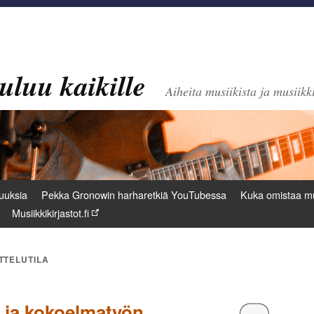
uluu kaikille
Aiheita musiikista ja musiikki
uuksia
Pekka Gronowin harharetkiä YouTubessa
Kuka omistaa mu
Musiikkikirjastot.fi
TTELUTILA
 ja kokoelmatyön
Kommentoi