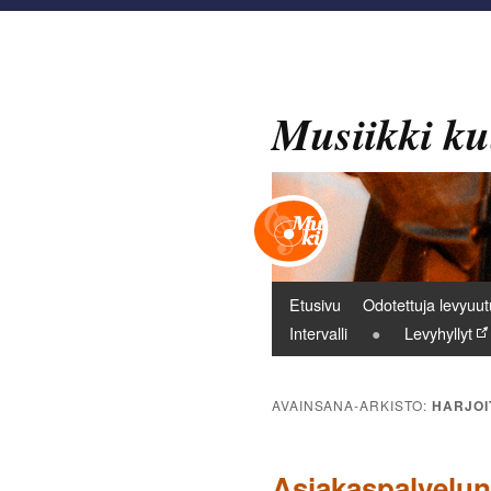
Musiikki ku
Päävalikko
Etusivu
Odotettuja levyuut
Intervalli
Levyhyllyt
AVAINSANA-ARKISTO:
HARJOI
Asiakaspalvelun