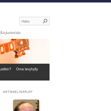
Haku
kirjastoista
siikin?
Oma levyhylly
ARTIKKELISARJAT