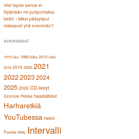
Viisi tapaa sanoa ei
Nyljetään ne putipuhtaiksi,
beibi! • Miksi pääsyliput
maksavat yhä enemmän?
AVAINSANAT
1980-luku
2010-luku
1970-luku
2021
2019
2020
2018
2023
2022
2024
2025
CD-levyt
2026
haastattelut
Gronow Pekka
Harharetkiä
YouTubessa
Heikki
Intervalli
Poroila
IAML