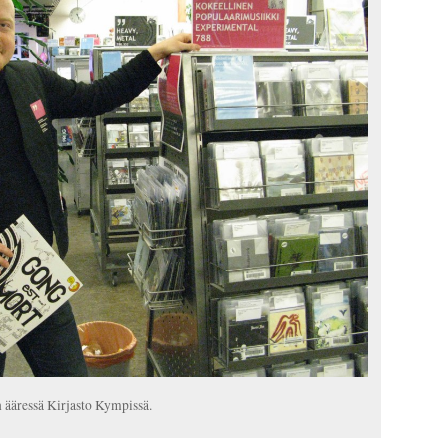
 ääressä Kirjasto Kympissä.