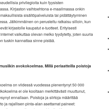
udellisia privilegioita kuin fyysisten
assa. Kirjaston vaihtoehtona e-maailmassa onkin
maksullisista sisältöpalveluista tai pidättäytyminen
essa. Jälkimmäinen on perusteltu ratkaisu silloin, kun
vät kirjastolle kaupatut e-tuotteet. Erityisesti
internet vaikuttaa olevan melko tyydytetty, joten suuria
ton tuskin kannattaa sinne pistää.
siikin avokokoelmaa. Millä periaatteilla poistoja
oelma on viidessä vuodessa pienentynyt 50 000
ikokoelma ei ole kooltaan merkittävästi muuttunut,
synyt ennallaan. Poistoja ja siirtoja määrittää
to ja rajallisen pinta-alan asettamat paineet: