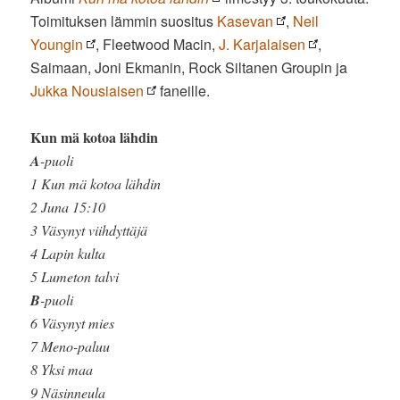
Toimituksen lämmin suositus
Kasevan
,
Neil
Youngin
, Fleetwood Macin,
J. Karjalaisen
,
Saimaan, Joni Ekmanin, Rock Siltanen Groupin ja
Jukka Nousiaisen
faneille.
Kun mä kotoa lähdin
A
-puoli
1 Kun mä kotoa lähdin
2 Juna 15:10
3 Väsynyt viihdyttäjä
4 Lapin kulta
5 Lumeton talvi
B
-puoli
6 Väsynyt mies
7 Meno-paluu
8 Yksi maa
9 Näsinneula