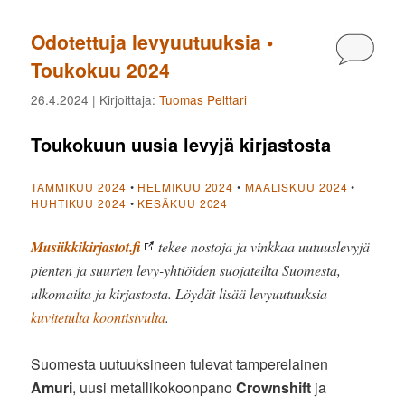
Odotettuja levyuutuuksia •
Kommen
Toukokuu 2024
26.4.2024
| Kirjoittaja:
Tuomas Pelttari
Toukokuun uusia levyjä kirjastosta
TAMMIKUU 2024
•
HELMIKUU 2024
•
MAALISKUU 2024
•
HUHTIKUU 2024
•
KESÄKUU 2024
Musiikkikirjastot.fi
tekee nostoja ja vinkkaa uutuuslevyjä
pienten ja suurten levy-yhtiöiden suojateilta Suomesta,
ulkomailta ja kirjastosta. Löydät lisää levyuutuuksia
kuvitetulta koontisivulta
.
Suomesta uutuuksineen tulevat tamperelainen
Amuri
, uusi metallikokoonpano
Crownshift
ja