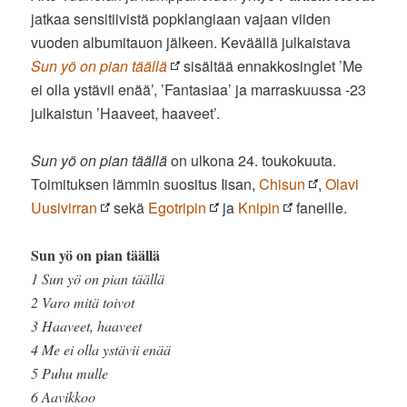
jatkaa sensitiivistä popklangiaan vajaan viiden
vuoden albumitauon jälkeen. Keväällä julkaistava
Sun yö on pian täällä
sisältää ennakkosinglet ’Me
ei olla ystävii enää’, ’Fantasiaa’ ja marraskuussa -23
julkaistun ’Haaveet, haaveet’.
Sun yö on pian täällä
on ulkona 24. toukokuuta.
Toimituksen lämmin suositus Iisan,
Chisun
,
Olavi
Uusivirran
sekä
Egotripin
ja
Knipin
faneille.
Sun yö on pian täällä
1 Sun yö on pian täällä
2 Varo mitä toivot
3 Haaveet, haaveet
4 Me ei olla ystävii enää
5 Puhu mulle
6 Aavikkoo