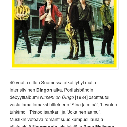
40 vuotta sitten Suomessa alkoi lyhyt mutta
intensiivinen
Dingon
aika. Porilaisbändin
debyyttialbumi
Nimeni on Dingo
[1984] osoittautui
vastuttamattomaksi hitteineen ’Sinä ja minä’, ’Levoton
tuhkimo’, ’Pistoolisankari’ ja ’Jokainen aamu’.
Musiikin vetoava romanttisuus kumpusi laulaja-
biisintekijä
Neumannin
teksteistä ja
Pave Maijasen