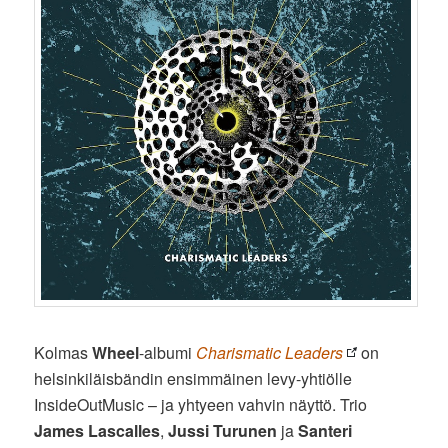
Kolmas
Wheel
-albumi
Charismatic Leaders
on
helsinkiläisbändin ensimmäinen levy-yhtiölle
InsideOutMusic – ja yhtyeen vahvin näyttö. Trio
James Lascalles
,
Jussi Turunen
ja
Santeri