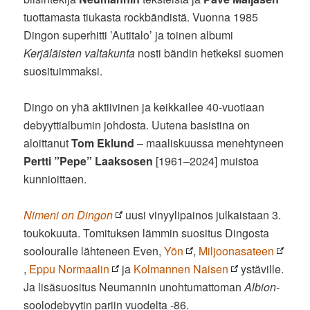
tuottamasta tiukasta rockbändistä. Vuonna 1985
Dingon superhitti ’Autitalo’ ja toinen albumi
Kerjäläisten valtakunta
nosti bändin hetkeksi suomen
suosituimmaksi.
Dingo on yhä aktiivinen ja keikkailee 40-vuotiaan
debyyttialbumin johdosta. Uutena basistina on
aloittanut
Tom Eklund
– maaliskuussa menehtyneen
Pertti ”Pepe” Laaksosen
[1961–2024] muistoa
kunnioittaen.
Nimeni on Dingon
uusi vinyylipainos julkaistaan 3.
toukokuuta. Tomituksen lämmin suositus Dingosta
soolouralle lähteneen Even,
Yön
,
Miljoonasateen
,
Eppu Normaalin
ja
Kolmannen Naisen
ystäville.
Ja lisäsuositus Neumannin unohtumattoman
Albion-
soolodebyytin pariin vuodelta -86.