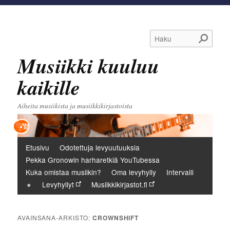
Haku
Musiikki kuuluu
kaikille
Aiheita musiikista ja musiikkikirjastoista
Päävalikko
Etusivu
Odotettuja levyuutuuksia
Pekka Gronowin harharetkiä YouTubessa
Kuka omistaa musiikin?
Oma levyhylly
Intervalli
Levyhyllyt
Musiikkikirjastot.fi
AVAINSANA-ARKISTO:
CROWNSHIFT