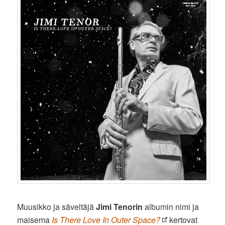
Muusikko ja säveltäjä
Jimi Tenorin
albumin nimi ja
maisema
Is There Love In Outer Space?
kertovat