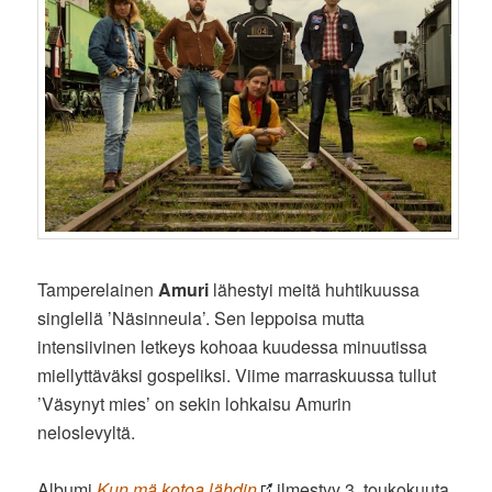
Tamperelainen
Amuri
lähestyi meitä huhtikuussa
singlellä ’Näsinneula’. Sen leppoisa mutta
intensiivinen letkeys kohoaa kuudessa minuutissa
miellyttäväksi gospeliksi. Viime marraskuussa tullut
’Väsynyt mies’ on sekin lohkaisu Amurin
neloslevyltä.
Albumi
Kun mä kotoa lähdin
ilmestyy 3. toukokuuta.