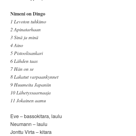
Nimeni on Dingo
1 Levoton tuhkimo
2 Apinatarhaan
3 Sinä ja minä
4 Aino
5 Pistoolisankari
6 Lähden taas
7 Hän on se
8 Lakatut varpaankynnet
9 Huumeita Japaniin
10 Lähetyssaarnaaja
11 Jokainen aamu
Eve – bassokitara, laulu
Neumann – laulu
Jonttu Virta – kitara