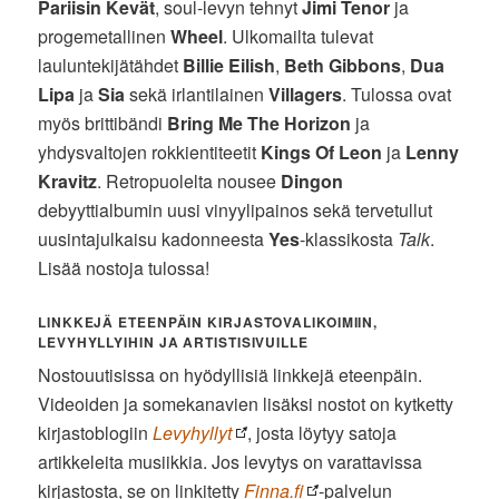
Pariisin Kevät
, soul-levyn tehnyt
Jimi Tenor
ja
progemetallinen
Wheel
. Ulkomailta tulevat
lauluntekijätähdet
Billie Eilish
,
Beth Gibbons
,
Dua
Lipa
ja
Sia
sekä irlantilainen
Villagers
. Tulossa ovat
myös brittibändi
Bring Me The Horizon
ja
yhdysvaltojen rokkientiteetit
Kings Of Leon
ja
Lenny
Kravitz
. Retropuolelta nousee
Dingon
debyyttialbumin uusi vinyylipainos sekä tervetullut
uusintajulkaisu kadonneesta
Yes
-klassikosta
Talk
.
Lisää nostoja tulossa!
LINKKEJÄ ETEENPÄIN KIRJASTOVALIKOIMIIN,
LEVYHYLLYIHIN JA ARTISTISIVUILLE
Nostouutisissa on hyödyllisiä linkkejä eteenpäin.
Videoiden ja somekanavien lisäksi nostot on kytketty
kirjastoblogiin
Levyhyllyt
, josta löytyy satoja
artikkeleita musiikkia. Jos levytys on varattavissa
kirjastosta, se on linkitetty
Finna.fi
-palvelun