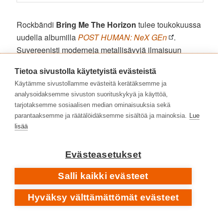
Rockbändi
Bring Me The Horizon
tulee toukokuussa
uudella albumilla
POST HUMAN: NeX GEn
.
Suvereenisti moderneja metallisävyjä ilmaisuun
tuovan brittiyhtyeen seitsemättä studiolevyä – ja
Tietoa sivustolla käytetyistä evästeistä
toista
POST HUMAN
-jatkumon osaa – on odotettu.
Käytämme sivustollamme evästeitä kerätäksemme ja
Edeltäjä
POST HUMAN: Survival Horror
tuli ulos
analysoidaksemme sivuston suorituskykyä ja käyttöä,
syksyllä 2020.
tarjotaksemme sosiaalisen median ominaisuuksia sekä
parantaaksemme ja räätälöidäksemme sisältöä ja mainoksia.
Lue
NeX GEn
ilmestyy striiminä 24. toukokuuta, LP- ja
lisää
CD-painokset ovat luvassa myöhemmin. Toimituksen
lämmin suositus
Biffy Clyron
, Thirty Seconds To
Evästeasetukset
Marsin, Good Charlotten ja Asking Alexandrian
faneille.
Salli kaikki evästeet
Hyväksy välttämättömät evästeet
POST HUMAN: NeX GEn
1 [ost] dreamseeker