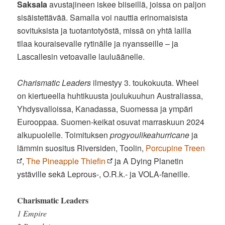
Saksala
avustajineen iskee biiseillä, joissa on paljon
sisäistettävää. Samalla voi nauttia erinomaisista
sovituksista ja tuotantotyöstä, missä on yhtä lailla
tilaa kouraisevalle rytinälle ja nyansseille – ja
Lascallesin vetoavalle lauluäänelle.
Charismatic Leaders
ilmestyy 3. toukokuuta. Wheel
on kiertueella huhtikuusta joulukuuhun Australiassa,
Yhdysvalloissa, Kanadassa, Suomessa ja ympäri
Eurooppaa. Suomen-keikat osuvat marraskuun 2024
alkupuolelle. Toimituksen
progyoulikeahurricane
ja
lämmin suositus Riversiden, Toolin,
Porcupine Treen
,
The Pineapple Thiefin
ja A Dying Planetin
ystäville sekä Leprous-, O.R.k.- ja VOLA-faneille.
Charismatic Leaders
1 Empire