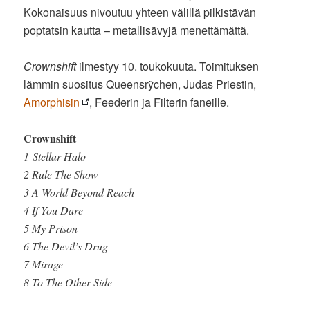
Kokonaisuus nivoutuu yhteen välillä pilkistävän
poptatsin kautta – metallisävyjä menettämättä.
Crownshift
ilmestyy 10. toukokuuta. Toimituksen
lämmin suositus Queensrÿchen, Judas Priestin,
Amorphisin
, Feederin ja Filterin faneille.
Crownshift
1 Stellar Halo
2 Rule The Show
3 A World Beyond Reach
4 If You Dare
5 My Prison
6 The Devil’s Drug
7 Mirage
8 To The Other Side