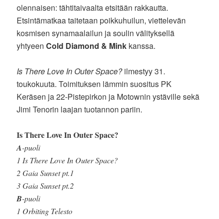
olennaisen: tähtitaivaalta etsitään rakkautta.
Etsintämatkaa taitetaan poikkuhuilun, viettelevän
kosmisen synamaalailun ja soulin välityksellä
yhtyeen
Cold Diamond & Mink
kanssa.
Is There Love In Outer Space?
ilmestyy 31.
toukokuuta. Toimituksen lämmin suositus PK
Keräsen ja 22-Pistepirkon ja Motownin ystäville sekä
Jimi Tenorin laajan tuotannon pariin.
Is There Love In Outer Space?
A
-puoli
1 Is There Love In Outer Space?
2 Gaia Sunset pt.1
3 Gaia Sunset pt.2
B
-puoli
1 Orbiting Telesto