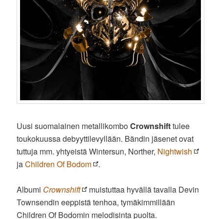
Uusi suomalainen metallikombo
Crownshift
tulee
toukokuussa debyyttilevyllään. Bändin jäsenet ovat
tuttuja mm. yhtyeistä Wintersun, Norther,
Nightwish
ja
Children Of Bodom
.
Albumi
Crownshift
muistuttaa hyvällä tavalla Devin
Townsendin eeppistä tenhoa, tymäkimmillään
Children Of Bodomin melodisinta puolta.