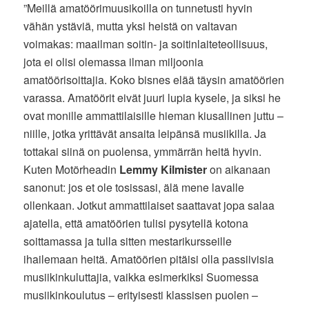
”Meillä amatöörimuusikoilla on tunnetusti hyvin
vähän ystäviä, mutta yksi heistä on valtavan
voimakas: maailman soitin- ja soitinlaiteteollisuus,
jota ei olisi olemassa ilman miljoonia
amatöörisoittajia. Koko bisnes elää täysin amatöörien
varassa. Amatöörit eivät juuri lupia kysele, ja siksi he
ovat monille ammattilaisille hieman kiusallinen juttu –
niille, jotka yrittävät ansaita leipänsä musiikilla. Ja
tottakai siinä on puolensa, ymmärrän heitä hyvin.
Kuten Motörheadin
Lemmy Kilmister
on aikanaan
sanonut: jos et ole tosissasi, älä mene lavalle
ollenkaan. Jotkut ammattilaiset saattavat jopa salaa
ajatella, että amatöörien tulisi pysytellä kotona
soittamassa ja tulla sitten mestarikursseille
ihailemaan heitä. Amatöörien pitäisi olla passiivisia
musiikinkuluttajia, vaikka esimerkiksi Suomessa
musiikinkoulutus – erityisesti klassisen puolen –