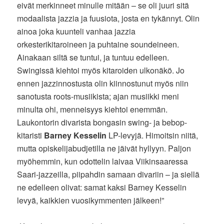
eivät merkinneet minulle mitään – se oli juuri sitä
modaalista jazzia ja fuusiota, josta en tykännyt. Olin
ainoa joka kuunteli vanhaa jazzia
orkesterikitaroineen ja puhtaine soundeineen.
Ainakaan siltä se tuntui, ja tuntuu edelleen.
Swingissä kiehtoi myös kitaroiden ulkonäkö. Jo
ennen jazzinnostusta olin kiinnostunut myös niin
sanotusta roots-musiikista; ajan musiikki meni
minulta ohi, menneisyys kiehtoi enemmän.
Laukontorin divarista bongasin swing- ja bebop-
kitaristi
Barney Kesselin
LP-levyjä. Himoitsin niitä,
mutta opiskelijabudjetilla ne jäivät hyllyyn. Paljon
myöhemmin, kun odottelin laivaa Viikinsaaressa
Saari-jazzeilla, piipahdin samaan divariin – ja siellä
ne edelleen olivat: samat kaksi Barney Kesselin
levyä, kaikkien vuosikymmenten jälkeen!”