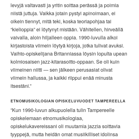
levyjä valtavasti ja yritin soittaa perässä ja poimia
niistä juttuja. Vaikka jotain pystyi apinoimaan, ei
oikein tiennyt, mitä teki, koska teoriapohjaa tai
“kielioppia” ei löytynyt mistään. Vähitellen, hirveällä
vaivalla, aloin hiljalleen oppia. 1990-luvulla alkoi
kirjastoista viimein löytyä kirjoja, jotka tulivat avuksi.
Vaihto-opiskelijana Britanniassa löysin lopulta upean
kolmiosaisen jazz-kitarasoitto-oppaan. Se oli kuin
viimeinen niitti — sen jälkeen perusasiat olivat
viimein hallussa, ja kaikki riippui enää minusta
itsestäni.”
ETNOMUSIKOLOGIAN OPISKELUVUODET TAMPEREELLA
”Kun 1990-luvun alkupuolella tulin Tampereelle
opiskelemaan etnomusikologiaa,
opiskelukavereissani oli muutamia jazzia soittavia
tyyppejä, mutta heidän omat musiikilliset idolinsa