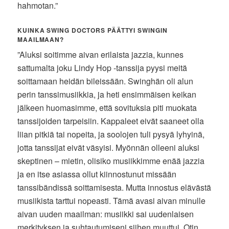
hahmotan.”
KUINKA SWING DOCTORS PÄÄTTYI SWINGIN
MAAILMAAN?
”Aluksi soitimme aivan erilaista jazzia, kunnes
sattumalta joku Lindy Hop -tanssija pyysi meitä
soittamaan heidän bileissään. Swinghän oli alun
perin tanssimusiikkia, ja heti ensimmäisen keikan
jälkeen huomasimme, että sovituksia piti muokata
tanssijoiden tarpeisiin. Kappaleet eivät saaneet olla
liian pitkiä tai nopeita, ja soolojen tuli pysyä lyhyinä,
jotta tanssijat eivät väsyisi. Myönnän olleeni aluksi
skeptinen – mietin, olisiko musiikkimme enää jazzia
ja en itse asiassa ollut kiinnostunut missään
tanssibändissä soittamisesta. Mutta innostus elävästä
musiikista tarttui nopeasti. Tämä avasi aivan minulle
aivan uuden maailman: musiikki sai uudenlaisen
merkityksen ja suhtautumiseni siihen muuttui. Otin