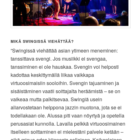
MIKÄ SWINGISSÄ VIEHÄTTÄÄ?
”Swingissä viehättää asian ytimeen meneminen:
tanssittava svengi. Jos musiikki ei svengaa,
tanssiminen ei ole hauskaa. Svengin voi helposti
kadottaa keskittymällä liikaa vaikkapa
virtuoosimaisiin sooloihin. Svengin tajuaminen ja
sisäistäminen vaatii soittajalta heräämistä – se on
vaikeaa mutta palkitsevaa. Swingiä usein
aliarvostetaan helppona jazzin muotona, jota se ei
todellakaan ole. Alussa piti vaan nöyrtyä ja opetella
perusasiat kunnolla. Lavalla pelkkä virtuoosimainen
itselleen soittaminen ei mielestäni palvele ketään –
eikä minua edes kiinnosta sellainen. Kaikenlainen