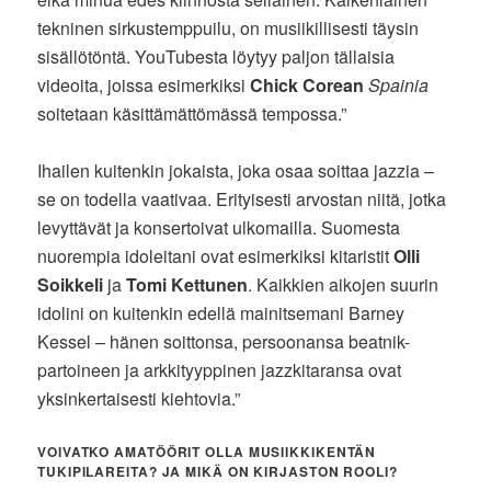
tekninen sirkustemppuilu, on musiikillisesti täysin
sisällötöntä. YouTubesta löytyy paljon tällaisia
videoita, joissa esimerkiksi
Chick Corean
Spainia
soitetaan käsittämättömässä tempossa.”
Ihailen kuitenkin jokaista, joka osaa soittaa jazzia –
se on todella vaativaa. Erityisesti arvostan niitä, jotka
levyttävät ja konsertoivat ulkomailla. Suomesta
nuorempia idoleitani ovat esimerkiksi kitaristit
Olli
Soikkeli
ja
Tomi Kettunen
. Kaikkien aikojen suurin
idolini on kuitenkin edellä mainitsemani Barney
Kessel – hänen soittonsa, persoonansa beatnik-
partoineen ja arkkityyppinen jazzkitaransa ovat
yksinkertaisesti kiehtovia.”
VOIVATKO AMATÖÖRIT OLLA MUSIIKKIKENTÄN
TUKIPILAREITA? JA MIKÄ ON KIRJASTON ROOLI?