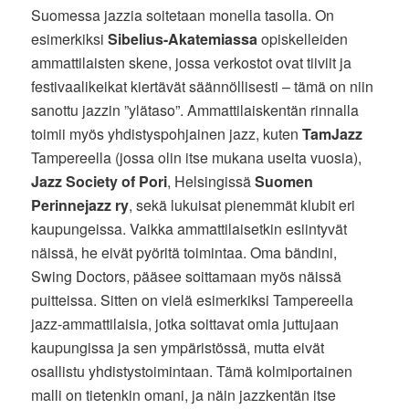
Suomessa jazzia soitetaan monella tasolla. On
esimerkiksi
Sibelius-Akatemiassa
opiskelleiden
ammattilaisten skene, jossa verkostot ovat tiiviit ja
festivaalikeikat kiertävät säännöllisesti – tämä on niin
sanottu jazzin ”ylätaso”. Ammattilaiskentän rinnalla
toimii myös yhdistyspohjainen jazz, kuten
TamJazz
Tampereella (jossa olin itse mukana useita vuosia),
Jazz Society of Pori
, Helsingissä
Suomen
Perinnejazz ry
, sekä lukuisat pienemmät klubit eri
kaupungeissa. Vaikka ammattilaisetkin esiintyvät
näissä, he eivät pyöritä toimintaa. Oma bändini,
Swing Doctors, pääsee soittamaan myös näissä
puitteissa. Sitten on vielä esimerkiksi Tampereella
jazz-ammattilaisia, jotka soittavat omia juttujaan
kaupungissa ja sen ympäristössä, mutta eivät
osallistu yhdistystoimintaan. Tämä kolmiportainen
malli on tietenkin omani, ja näin jazzkentän itse