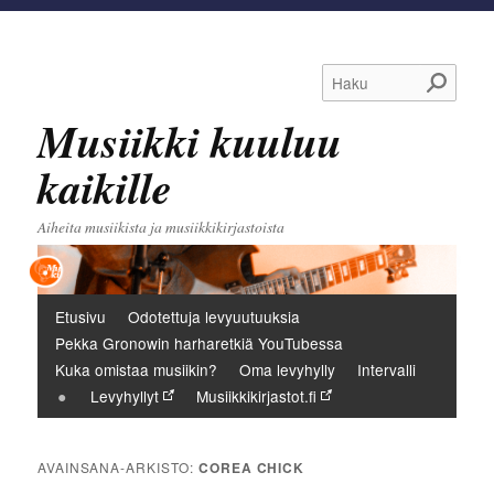
Haku
Musiikki kuuluu
kaikille
Aiheita musiikista ja musiikkikirjastoista
Päävalikko
Etusivu
Odotettuja levyuutuuksia
Pekka Gronowin harharetkiä YouTubessa
Kuka omistaa musiikin?
Oma levyhylly
Intervalli
Levyhyllyt
Musiikkikirjastot.fi
AVAINSANA-ARKISTO:
COREA CHICK