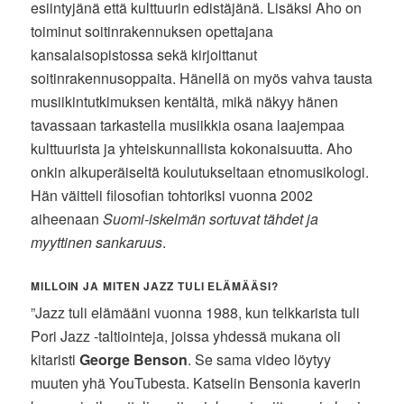
esiintyjänä että kulttuurin edistäjänä. Lisäksi Aho on
toiminut soitinrakennuksen opettajana
kansalaisopistossa sekä kirjoittanut
soitinrakennusoppaita. Hänellä on myös vahva tausta
musiikintutkimuksen kentältä, mikä näkyy hänen
tavassaan tarkastella musiikkia osana laajempaa
kulttuurista ja yhteiskunnallista kokonaisuutta. Aho
onkin alkuperäiseltä koulutukseltaan etnomusikologi.
Hän väitteli filosofian tohtoriksi vuonna 2002
aiheenaan
Suomi-iskelmän sortuvat tähdet ja
myyttinen sankaruus
.
MILLOIN JA MITEN JAZZ TULI ELÄMÄÄSI?
”Jazz tuli elämääni vuonna 1988, kun telkkarista tuli
Pori Jazz -taltiointeja, joissa yhdessä mukana oli
kitaristi
George Benson
. Se sama video löytyy
muuten yhä YouTubesta. Katselin Bensonia kaverin