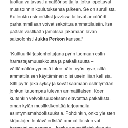
tuottaa valtavasti amatöörisoittajia, jotka lopettavat
musisoinnin koulutuksensa jälkeen. Se on surullista.
Kuitenkin esimerkiksi jazzissa taitavat amatöörit
parhaimmillaan voivat sekoittua ammattilaisiin. Itse
pääsin vastikään jameissa jakamaan lavan
saksofonisti
Jukka Perkon
kanssa.”
”Kulttuurikirjastonhoitajana pyrin tuomaan esiin
harrastajamuusikkoutta ja paikallisuutta –
välttämättömyydestä tulee näin myös hyve, sillä
ammattilaisen käyttäminen olisi usein liian kallista.
Silti pyrin joka syksy ja kevät saamaan esiintymään
jonkun kauempaa tulevan ammattilaisen. Koen
kuitenkin velvollisuudekseni elävöittää paikallista,
oman kylän musiikkikenttää tarjoamalla
esiintymismahdollisuuksia. Pohdinkin, onko yleisten
kirjastojen tehtävä edistää ammattilaisten vai
harrastajien asemaa – koska ammattilaiskulttuurin