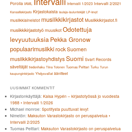
Intervalli
Poroila
Intervalli 2/2021
IAML
Intervalli 1/2023
Kirjastokaista
Kansalliskirjasto
laulaja-lauluntekijät
LP-levyt
musiikkikirjastot
musiikkiaineistot
Musiikkikirjastot.fi
Odotettuja
musiikkikirjastotyö
muusikot
levyuutuuksia
Pekka Gronow
populaarimusiikki
rock
Suomen
Suomi
musiikkikirjastoyhdistys
Svart Records
säveltäjät
tiedonhaku
Tuomas Pelttari
Turku
Tiina Tolonen
Turun
äänitteet
Yhdysvallat
kaupunginkirjasto
UUSIMMAT KOMMENTIT
Kirjastonkäyttäjä
:
Kaisa Hypén – kirjastotyössä jo vuodesta
1988 • Intervalli 1/2026
Michael monroe
:
Spotifysta puuttuvat levyt
Nimetön
:
Maksuton Varastokirjasto on peruspalvelua •
Intervalli 2/2025
Tuomas Pelttari
:
Maksuton Varastokirjasto on peruspalvelua