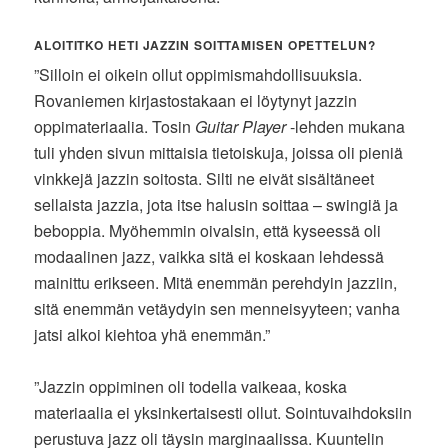
ALOITITKO HETI JAZZIN SOITTAMISEN OPETTELUN?
”Silloin ei oikein ollut oppimismahdollisuuksia.
Rovaniemen kirjastostakaan ei löytynyt jazzin
oppimateriaalia. Tosin
Guitar Player
-lehden mukana
tuli yhden sivun mittaisia tietoiskuja, joissa oli pieniä
vinkkejä jazzin soitosta. Silti ne eivät sisältäneet
sellaista jazzia, jota itse halusin soittaa – swingiä ja
beboppia. Myöhemmin oivalsin, että kyseessä oli
modaalinen jazz, vaikka sitä ei koskaan lehdessä
mainittu erikseen. Mitä enemmän perehdyin jazziin,
sitä enemmän vetäydyin sen menneisyyteen; vanha
jatsi alkoi kiehtoa yhä enemmän.”
”Jazzin oppiminen oli todella vaikeaa, koska
materiaalia ei yksinkertaisesti ollut. Sointuvaihdoksiin
perustuva jazz oli täysin marginaalissa. Kuuntelin