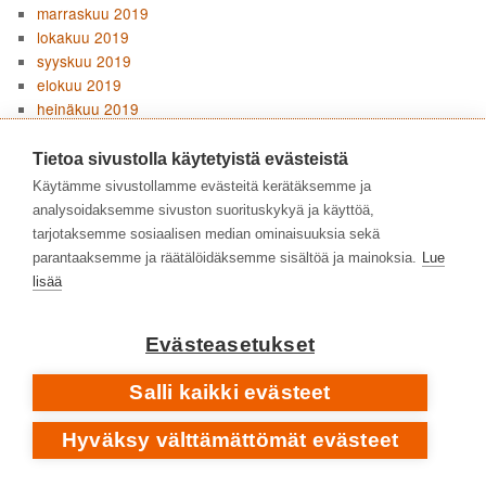
marraskuu 2019
lokakuu 2019
syyskuu 2019
elokuu 2019
heinäkuu 2019
kesäkuu 2019
toukokuu 2019
Tietoa sivustolla käytetyistä evästeistä
huhtikuu 2019
Käytämme sivustollamme evästeitä kerätäksemme ja
maaliskuu 2019
analysoidaksemme sivuston suorituskykyä ja käyttöä,
helmikuu 2019
tarjotaksemme sosiaalisen median ominaisuuksia sekä
tammikuu 2019
parantaaksemme ja räätälöidäksemme sisältöä ja mainoksia.
Lue
joulukuu 2018
lisää
marraskuu 2018
lokakuu 2018
Evästeasetukset
syyskuu 2018
elokuu 2018
Salli kaikki evästeet
heinäkuu 2018
kesäkuu 2018
Hyväksy välttämättömät evästeet
toukokuu 2018
huhtikuu 2018