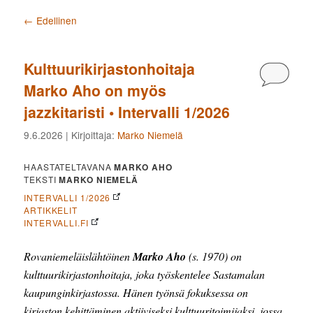
Artikkelien selaus
←
Edellinen
Kulttuurikirjastonhoitaja
Kommen
Marko Aho on myös
jazzkitaristi • Intervalli 1/2026
9.6.2026
| Kirjoittaja:
Marko Niemelä
HAASTATELTAVANA
MARKO AHO
TEKSTI
MARKO NIEMELÄ
INTERVALLI 1/2026
ARTIKKELIT
INTERVALLI.FI
Rovaniemeläislähtöinen
Marko Aho
(s. 1970) on
kulttuurikirjastonhoitaja, joka työskentelee Sastamalan
kaupunginkirjastossa. Hänen työnsä fokuksessa on
kirjaston kehittäminen aktiiviseksi kulttuuritoimijaksi, jossa