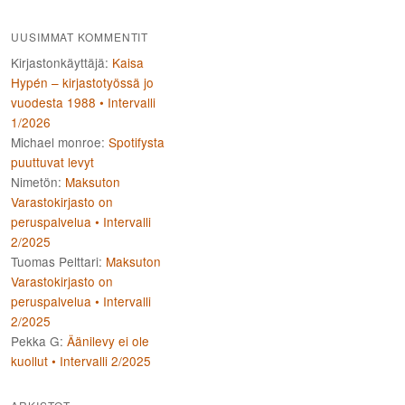
UUSIMMAT KOMMENTIT
Kirjastonkäyttäjä
:
Kaisa
Hypén – kirjastotyössä jo
vuodesta 1988 • Intervalli
1/2026
Michael monroe
:
Spotifysta
puuttuvat levyt
Nimetön
:
Maksuton
Varastokirjasto on
peruspalvelua • Intervalli
2/2025
Tuomas Pelttari
:
Maksuton
Varastokirjasto on
peruspalvelua • Intervalli
2/2025
Pekka G
:
Äänilevy ei ole
kuollut • Intervalli 2/2025