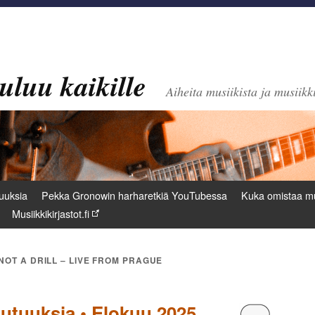
uluu kaikille
Aiheita musiikista ja musiikki
uuksia
Pekka Gronowin harharetkiä YouTubessa
Kuka omistaa mu
Musiikkikirjastot.fi
 NOT A DRILL – LIVE FROM PRAGUE
uutuuksia • Elokuu 2025
Kommentoi