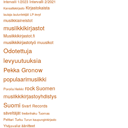
Intervalli 2/2021
Intervalli 1/2023
Kirjastokaista
Kansalliskirjasto
laulaja-lauluntekijät
LP-levyt
musiikkiaineistot
musiikkikirjastot
Musiikkikirjastot.fi
musiikkikirjastotyö
muusikot
Odotettuja
levyuutuuksia
Pekka Gronow
populaarimusiikki
rock
Suomen
Poroila Heikki
musiikkikirjastoyhdistys
Suomi
Svart Records
säveltäjät
tiedonhaku
Tuomas
Pelttari
Turku
Turun kaupunginkirjasto
äänitteet
Yhdysvallat