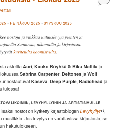
elttari
025
•
HEINÄKUU 2025
•
SYYSKUU 2025
kee nostoja ja vinkkaa uutuuslevyjä pienten ja
uojateilta Suomesta, ulkomailta ja kirjastosta.
öytyvät
kuvitetulta koontisivulta
.
sta akteilta
Auri
,
Kauko Röyhkä & Riku Mattila
ja
 elokuussa
Sabrina Carpenter
,
Deftones
ja
Wolf
a kunnostautuvat
Kaseva
,
Deep Purple
,
Radiohead
ja
a tulossa!
OVALIKOIMIIN, LEVYHYLLYIHIN JA ARTISTISIVUILLE
säksi nostot on kytketty kirjastoblogiin
Levyhyllyt
,
ta musiikkia. Jos levytys on varattavissa kirjastosta, se
lun hakutulokseen.