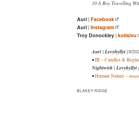
10 A Boy Travelling Wi
Auri
|
Facebook
Auri
|
Instagram
Troy Donockley
|
kotisivu
Auri
|
Levyhyllyt
[8/20
•
III – Candles & Begin
Nightwish
|
Levyhyllyt
•
Human Nature
– maai
BLAKEY RIDGE