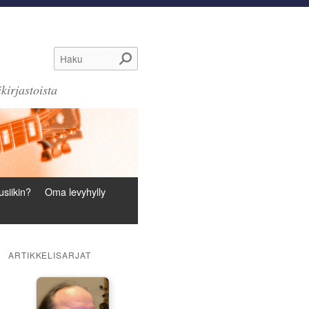
Haku
kirjastoista
siikin?
Oma levyhylly
ARTIKKELISARJAT