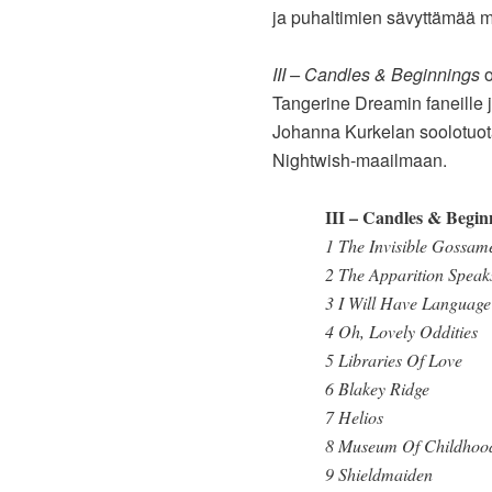
ja puhaltimien sävyttämää m
III – Candles & Beginnings
o
Tangerine Dreamin faneille j
Johanna Kurkelan soolotuo
Nightwish-maailmaan.
III – Candles & Begin
1 The Invisible Gossam
2 The Apparition Spea
3 I Will Have Languag
4 Oh, Lovely Oddities
5 Libraries Of Love
6 Blakey Ridge
7 Helios
8 Museum Of Childho
9 Shieldmaiden