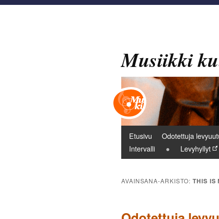
Musiikki ku
Päävalikko
Etusivu
Odotettuja levyuut
Intervalli
Levyhyllyt
AVAINSANA-ARKISTO:
THIS IS
Odotettuja levy