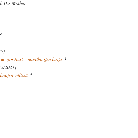
th His Mother
25]
nings
• Auri – maailmojen luoja
[5/2021]
lmojen välissä