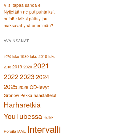
Viisi tapaa sanoa ei
Nyljetään ne putipuhtaiksi,
beibi! • Miksi pääsyliput
maksavat yhä enemmän?
AVAINSANAT
1980-luku
2010-luku
1970-luku
2021
2019
2020
2018
2023
2022
2024
2025
CD-levyt
2026
haastattelut
Gronow Pekka
Harharetkiä
YouTubessa
Heikki
Intervalli
Poroila
IAML