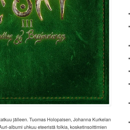
jatkuu jälleen. Tuomas Holopaisen, Johanna Kurkelan
ri-albumi uhkuu eteeristä folkia, kosketinsoittimien