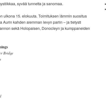
ystiikkaa, syvää tunnetta ja sanomaa.
n ulkona 15. elokuuta. Toimituksen lämmin suositus
a Aurin kahden aiemman levyn pariin – ja tietysti
tannon sekä Holopaisen, Donocleyn ja kumppaneiden
nings
er Bridge
ks
e
od