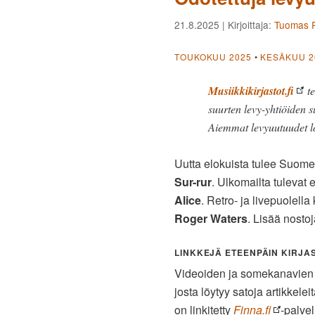
21.8.2025
| Kirjoittaja:
Tuomas P
TOUKOKUU 2025
•
KESÄKUU 2
Musiikkikirjastot.fi
te
suurten levy-yhtiöiden s
Aiemmat levyuutuudet l
Uutta elokuista tulee Suome
Sur-rur
. Ulkomailta tulevat
Alice
. Retro- ja livepuolell
Roger Waters
. Lisää nostoj
LINKKEJÄ ETEENPÄIN KIRJAST
Videoiden ja somekanavien li
josta löytyy satoja artikkelei
on linkitetty
Finna.fi
-palve