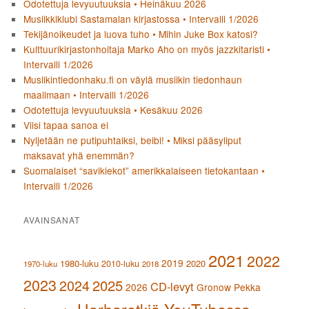
Odotettuja levyuutuuksia • Heinäkuu 2026
Musiikkiklubi Sastamalan kirjastossa • Intervalli 1/2026
Tekijänoikeudet ja luova tuho • Mihin Juke Box katosi?
Kulttuurikirjastonhoitaja Marko Aho on myös jazzkitaristi •
Intervalli 1/2026
Musiikintiedonhaku.fi on väylä musiikin tiedonhaun
maailmaan • Intervalli 1/2026
Odotettuja levyuutuuksia • Kesäkuu 2026
Viisi tapaa sanoa ei
Nyljetään ne putipuhtaiksi, beibi! • Miksi pääsyliput
maksavat yhä enemmän?
Suomalaiset “savikiekot” amerikkalaiseen tietokantaan •
Intervalli 1/2026
AVAINSANAT
2021
2022
2019
1980-luku
2020
2010-luku
1970-luku
2018
2023
2024
2025
CD-levyt
2026
Gronow Pekka