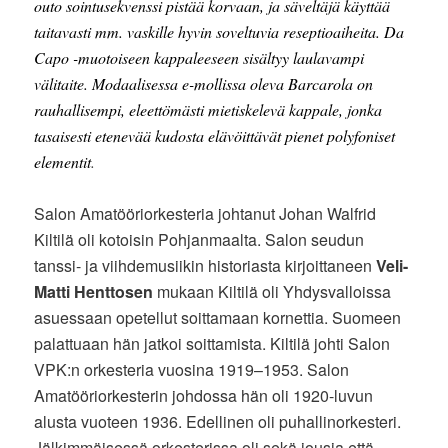
outo sointusekvenssi pistää korvaan, ja säveltäjä käyttää
taitavasti mm. vaskille hyvin soveltuvia reseptioaiheita. Da
Capo -muotoiseen kappaleeseen sisältyy laulavampi
välitaite. Modaalisessa e-mollissa oleva Barcarola on
rauhallisempi, eleettömästi mietiskelevä kappale, jonka
tasaisesti etenevää kudosta elävöittävät pienet polyfoniset
elementit
.
Salon Amatööriorkesteria johtanut Johan Walfrid
Kiltilä oli kotoisin Pohjanmaalta. Salon seudun
tanssi- ja viihdemusiikin historiasta kirjoittaneen
Veli-
Matti Henttosen
mukaan Kiltilä oli Yhdysvalloissa
asuessaan opetellut soittamaan kornettia. Suomeen
palattuaan hän jatkoi soittamista. Kiltilä johti Salon
VPK:n orkesteria vuosina 1919–1953. Salon
Amatööriorkesterin johdossa hän oli 1920-luvun
alusta vuoteen 1936. Edellinen oli puhallinorkesteri.
Jälkimmäisessä orkesterissa oli sekä jousia että