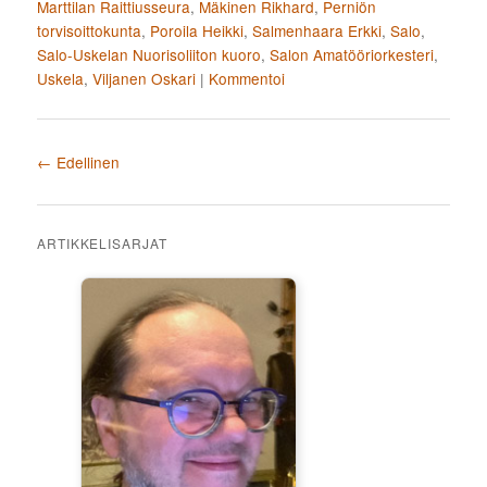
Marttilan Raittiusseura
,
Mäkinen Rikhard
,
Perniön
torvisoittokunta
,
Poroila Heikki
,
Salmenhaara Erkki
,
Salo
,
Salo-Uskelan Nuorisoliiton kuoro
,
Salon Amatööriorkesteri
,
Uskela
,
Viljanen Oskari
|
Kommentoi
Artikkelien selaus
←
Edellinen
ARTIKKELISARJAT