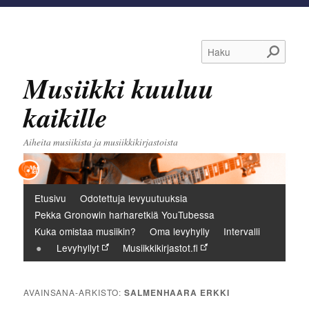
Haku
Musiikki kuuluu
kaikille
Aiheita musiikista ja musiikkikirjastoista
Päävalikko
Etusivu
Odotettuja levyuutuuksia
Pekka Gronowin harharetkiä YouTubessa
Kuka omistaa musiikin?
Oma levyhylly
Intervalli
Levyhyllyt
Musiikkikirjastot.fi
AVAINSANA-ARKISTO:
SALMENHAARA ERKKI