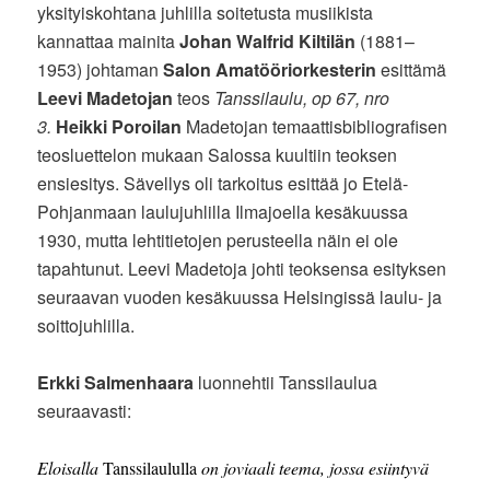
yksityiskohtana juhlilla soitetusta musiikista
kannattaa mainita
Johan Walfrid Kiltilän
(1881–
1953) johtaman
Salon Amatööriorkesterin
esittämä
Leevi Madetojan
teos
Tanssilaulu, op 67, nro
3.
Heikki Poroilan
Madetojan temaattisbibliografisen
teosluettelon mukaan Salossa kuultiin teoksen
ensiesitys. Sävellys oli tarkoitus esittää jo Etelä-
Pohjanmaan laulujuhlilla Ilmajoella kesäkuussa
1930, mutta lehtitietojen perusteella näin ei ole
tapahtunut. Leevi Madetoja johti teoksensa esityksen
seuraavan vuoden kesäkuussa Helsingissä laulu- ja
soittojuhlilla.
Erkki Salmenhaara
luonnehtii Tanssilaulua
seuraavasti:
Eloisalla
Tanssilaululla
on joviaali teema, jossa esiintyvä