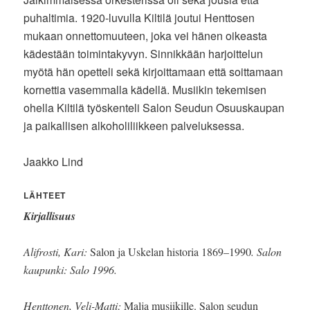
puhaltimia. 1920-luvulla Kiltilä joutui Henttosen
mukaan onnettomuuteen, joka vei hänen oikeasta
kädestään toimintakyvyn. Sinnikkään harjoittelun
myötä hän opetteli sekä kirjoittamaan että soittamaan
kornettia vasemmalla kädellä. Musiikin tekemisen
ohella Kiltilä työskenteli Salon Seudun Osuuskaupan
ja paikallisen alkoholiliikkeen palveluksessa.
Jaakko Lind
LÄHTEET
Kirjallisuus
Alifrosti, Kari:
Salon ja Uskelan historia 1869–1990
. Salon
kaupunki: Salo 1996.
Henttonen, Veli-Matti:
Malja musiikille. Salon seudun