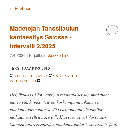
Artikkelien selaus
←
Edellinen
Madetojan Tanssilaulun
Kommen
kantaesitys Salossa •
Intervalli 2/2025
7.4.2026
| Kirjoittaja:
Jaakko Lind
TEKSTI
JAAKKO LIND
INTERVALLI 2/2025
•
ARTIKKELIT
INTERVALLI.FI
Heinäkuussa 1930 varsinaissuomalaiset sanomalehdet
uutisoivat, kuinka ”suven korkeimpana aikana on
maakuntamme nuorisoväki kokoontunut viettämään
juhliaan sävelten parissa”. Kyseessä olivat Varsinais-
Suomen nuorisoseurojen maakuntajuhlat Uskelassa 5. ja 6.