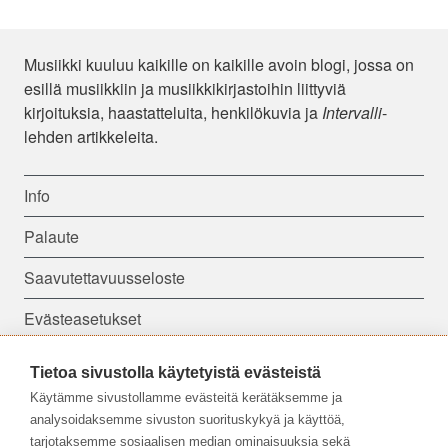
Musiikki kuuluu kaikille on kaikille avoin blogi, jossa on
esillä musiikkiin ja musiikkikirjastoihin liittyviä
kirjoituksia, haastatteluita, henkilökuvia ja
Intervalli
-
lehden artikkeleita.
Info
Palaute
Saavutettavuusseloste
Evästeasetukset
Tietoa sivustolla käytetyistä evästeistä
Seuraa meitä:
Käytämme sivustollamme evästeitä kerätäksemme ja
analysoidaksemme sivuston suorituskykyä ja käyttöä,
tarjotaksemme sosiaalisen median ominaisuuksia sekä