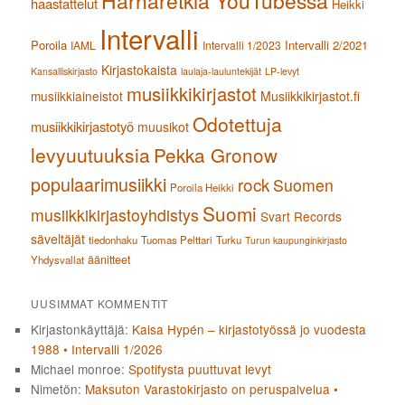
Harharetkiä YouTubessa
haastattelut
Heikki
Intervalli
Poroila
Intervalli 2/2021
IAML
Intervalli 1/2023
Kirjastokaista
Kansalliskirjasto
laulaja-lauluntekijät
LP-levyt
musiikkikirjastot
musiikkiaineistot
Musiikkikirjastot.fi
Odotettuja
musiikkikirjastotyö
muusikot
levyuutuuksia
Pekka Gronow
populaarimusiikki
rock
Suomen
Poroila Heikki
Suomi
musiikkikirjastoyhdistys
Svart Records
säveltäjät
tiedonhaku
Tuomas Pelttari
Turku
Turun kaupunginkirjasto
äänitteet
Yhdysvallat
UUSIMMAT KOMMENTIT
Kirjastonkäyttäjä
:
Kaisa Hypén – kirjastotyössä jo vuodesta
1988 • Intervalli 1/2026
Michael monroe
:
Spotifysta puuttuvat levyt
Nimetön
:
Maksuton Varastokirjasto on peruspalvelua •