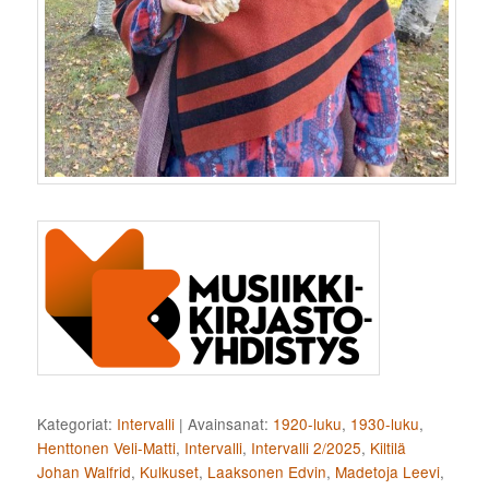
Kategoriat:
Intervalli
|
Avainsanat:
1920-luku
,
1930-luku
,
Henttonen Veli-Matti
,
Intervalli
,
Intervalli 2/2025
,
Kiltilä
Johan Walfrid
,
Kulkuset
,
Laaksonen Edvin
,
Madetoja Leevi
,