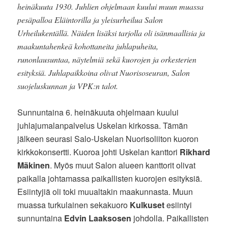
heinäkuuta 1930. Juhlien ohjelmaan kuului muun muassa
pesäpalloa Eläintorilla ja yleisurheilua Salon
Urheilukentällä. Näiden lisäksi tarjolla oli isänmaallisia ja
maakuntahenkeä kohottaneita juhlapuheita,
runonlausuntaa, näytelmiä sekä kuorojen ja orkesterien
esityksiä. Juhlapaikkoina olivat Nuorisoseuran, Salon
suojeluskunnan ja VPK:n talot.
Sunnuntaina 6. heinäkuuta ohjelmaan kuului
juhlajumalanpalvelus Uskelan kirkossa. Tämän
jälkeen seurasi Salo-Uskelan Nuorisoliiton kuoron
kirkkokonsertti. Kuoroa johti Uskelan kanttori
Rikhard
Mäkinen
. Myös muut Salon alueen kanttorit olivat
paikalla johtamassa paikallisten kuorojen esityksiä.
Esiintyjiä oli toki muualtakin maakunnasta. Muun
muassa turkulainen sekakuoro
Kulkuset
esiintyi
sunnuntaina
Edvin Laaksosen
johdolla. Paikallisten