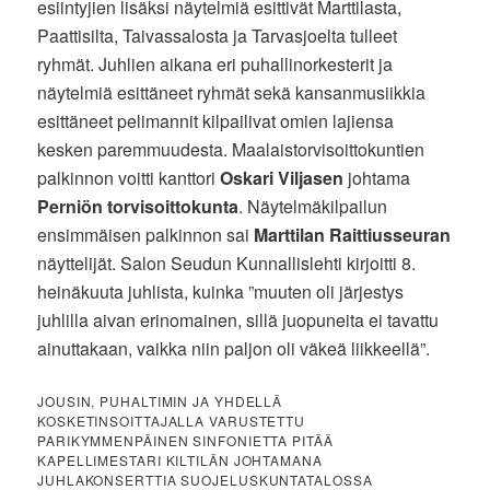
esiintyjien lisäksi näytelmiä esittivät Marttilasta,
Paattisilta, Taivassalosta ja Tarvasjoelta tulleet
ryhmät. Juhlien aikana eri puhallinorkesterit ja
näytelmiä esittäneet ryhmät sekä kansanmusiikkia
esittäneet pelimannit kilpailivat omien lajiensa
kesken paremmuudesta. Maalaistorvisoittokuntien
palkinnon voitti kanttori
Oskari Viljasen
johtama
Perniön torvisoittokunta
. Näytelmäkilpailun
ensimmäisen palkinnon sai
Marttilan Raittiusseuran
näyttelijät. Salon Seudun Kunnallislehti kirjoitti 8.
heinäkuuta juhlista, kuinka ”muuten oli järjestys
juhlilla aivan erinomainen, sillä juopuneita ei tavattu
ainuttakaan, vaikka niin paljon oli väkeä liikkeellä”.
JOUSIN, PUHALTIMIN JA YHDELLÄ
KOSKETINSOITTAJALLA VARUSTETTU
PARIKYMMENPÄINEN SINFONIETTA PITÄÄ
KAPELLIMESTARI KILTILÄN JOHTAMANA
JUHLAKONSERTTIA SUOJELUSKUNTATALOSSA