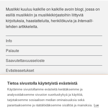
Musiikki kuuluu kaikille on kaikille avoin blogi, jossa on
esillä musiikkiin ja musiikkikirjastoihin liittyviä
kirjoituksia, haastatteluita, henkilökuvia ja
Intervalli
-
lehden artikkeleita.
Info
Palaute
Saavutettavuusseloste
Evästeasetukset
Tietoa sivustolla käytetyistä evästeistä
Seuraa meitä:
Käytämme sivustollamme evästeitä kerätäksemme ja
analysoidaksemme sivuston suorituskykyä ja käyttöä,
tarjotaksemme sosiaalisen median ominaisuuksia sekä
parantaaksemme ja räätälöidäksemme sisältöä ja mainoksia.
Lue