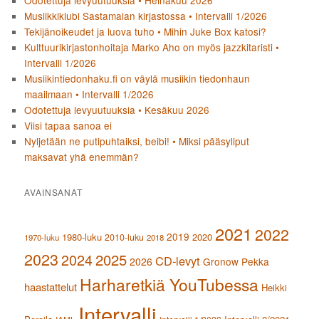
Musiikkiklubi Sastamalan kirjastossa • Intervalli 1/2026
Tekijänoikeudet ja luova tuho • Mihin Juke Box katosi?
Kulttuurikirjastonhoitaja Marko Aho on myös jazzkitaristi •
Intervalli 1/2026
Musiikintiedonhaku.fi on väylä musiikin tiedonhaun
maailmaan • Intervalli 1/2026
Odotettuja levyuutuuksia • Kesäkuu 2026
Viisi tapaa sanoa ei
Nyljetään ne putipuhtaiksi, beibi! • Miksi pääsyliput
maksavat yhä enemmän?
AVAINSANAT
2021
2022
2019
1980-luku
2020
2010-luku
1970-luku
2018
2023
2024
2025
CD-levyt
2026
Gronow Pekka
Harharetkiä YouTubessa
haastattelut
Heikki
Intervalli