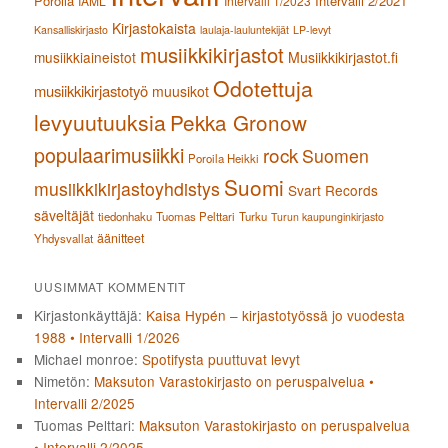
Poroila
Intervalli 2/2021
IAML
Intervalli 1/2023
Kirjastokaista
Kansalliskirjasto
laulaja-lauluntekijät
LP-levyt
musiikkikirjastot
musiikkiaineistot
Musiikkikirjastot.fi
Odotettuja
musiikkikirjastotyö
muusikot
levyuutuuksia
Pekka Gronow
populaarimusiikki
rock
Suomen
Poroila Heikki
Suomi
musiikkikirjastoyhdistys
Svart Records
säveltäjät
tiedonhaku
Tuomas Pelttari
Turku
Turun kaupunginkirjasto
äänitteet
Yhdysvallat
UUSIMMAT KOMMENTIT
Kirjastonkäyttäjä
:
Kaisa Hypén – kirjastotyössä jo vuodesta
1988 • Intervalli 1/2026
Michael monroe
:
Spotifysta puuttuvat levyt
Nimetön
:
Maksuton Varastokirjasto on peruspalvelua •
Intervalli 2/2025
Tuomas Pelttari
:
Maksuton Varastokirjasto on peruspalvelua
• Intervalli 2/2025