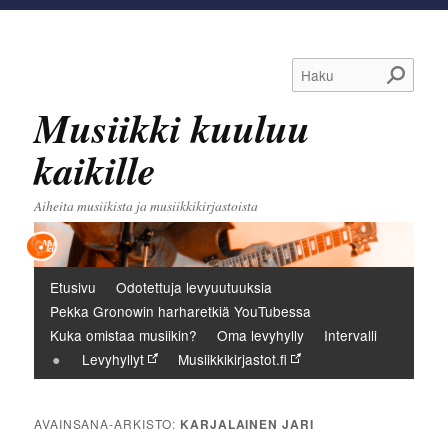
Haku
Musiikki kuuluu
kaikille
Aiheita musiikista ja musiikkikirjastoista
Päävalikko
Etusivu
Odotettuja levyuutuuksia
Pekka Gronowin harharetkiä YouTubessa
Kuka omistaa musiikin?
Oma levyhylly
Intervalli
Levyhyllyt
Musiikkikirjastot.fi
AVAINSANA-ARKISTO:
KARJALAINEN JARI