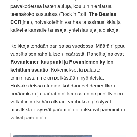
päiväkodeissa lastenlauluja, kouluihin erilaisia
teemakokonaisuuksia (Rock´n Roll,
The Beatles
,
CCR
jne.), hoivakoteihin vanhaa tanssimusiikkia ja
kaikelle kansalle tansseja, yhteislauluja ja diskoja.
Keikkoja tehdään pari sataa vuodessa. Määrä riippuu
vuosittaisen rahoituksen määrästä. Rahoittajina ovat
Rovaniemen kaupunki
ja
Rovaniemen kylien
kehittämissäätiö
. Kokemukset ja palaute
toiminnastamme on pelkästään myönteistä.
Hoivakodeissa olemme kohdanneet dementikon
heräämisen ja parhaimmillaan saamme positiivisten
vaikutusten kehän aikaan: vanhukset piristyvät
musiikista > syövät paremmin > nukkuvat paremmin >
voivat paremmin.