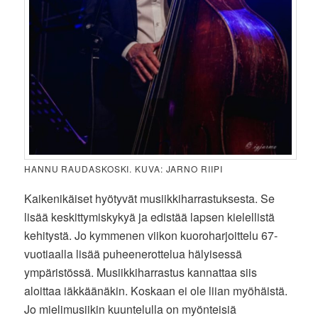
HANNU RAUDASKOSKI. KUVA: JARNO RIIPI
Kaikenikäiset hyötyvät musiikkiharrastuksesta. Se
lisää keskittymiskykyä ja edistää lapsen kielellistä
kehitystä. Jo kymmenen viikon kuoroharjoittelu 67-
vuotiaalla lisää puheenerottelua hälyisessä
ympäristössä. Musiikkiharrastus kannattaa siis
aloittaa iäkkäänäkin. Koskaan ei ole liian myöhäistä.
Jo mielimusiikin kuuntelulla on myönteisiä