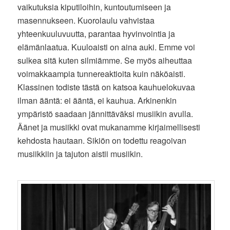
vaikutuksia kiputiloihin, kuntoutumiseen ja
masennukseen. Kuorolaulu vahvistaa
yhteenkuuluvuutta, parantaa hyvinvointia ja
elämänlaatua. Kuuloaisti on aina auki. Emme voi
sulkea sitä kuten silmiämme. Se myös aiheuttaa
voimakkaampia tunnereaktioita kuin näköaisti.
Klassinen todiste tästä on katsoa kauhuelokuvaa
ilman ääntä: ei ääntä, ei kauhua. Arkinenkin
ympäristö saadaan jännittäväksi musiikin avulla.
Äänet ja musiikki ovat mukanamme kirjaimellisesti
kehdosta hautaan. Sikiön on todettu reagoivan
musiikkiin ja tajuton aistii musiikin.