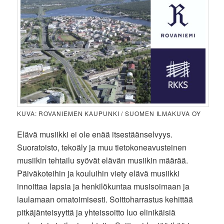
KUVA: ROVANIEMEN KAUPUNKI / SUOMEN ILMAKUVA OY
Elävä musiikki ei ole enää itsestäänselvyys.
Suoratoisto, tekoäly ja muu tietokoneavusteinen
musiikin tehtailu syövät elävän musiikin määrää.
Päiväkoteihin ja kouluihin viety elävä musiikki
innoittaa lapsia ja henkilökuntaa musisoimaan ja
laulamaan omatoimisesti. Soittoharrastus kehittää
pitkäjänteisyyttä ja yhteissoitto luo elinikäisiä