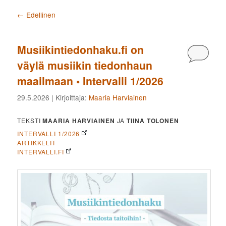
Artikkelien selaus
←
Edellinen
Musiikintiedonhaku.fi on
Kommen
väylä musiikin tiedonhaun
maailmaan • Intervalli 1/2026
29.5.2026
| Kirjoittaja:
Maaria Harviainen
TEKSTI
MAARIA HARVIAINEN
JA
TIINA TOLONEN
INTERVALLI 1/2026
ARTIKKELIT
INTERVALLI.FI