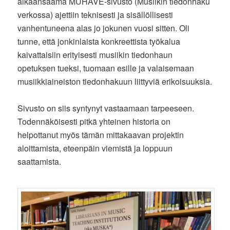
aikaansaama MUHAVE-sivusto (Musiikin tiedonhaku
verkossa) ajettiin teknisesti ja sisällöllisesti
vanhentuneena alas jo jokunen vuosi sitten. Oli
tunne, että jonkinlaista konkreettista työkalua
kaivattaisiin erityisesti musiikin tiedonhaun
opetuksen tueksi, tuomaan esille ja valaisemaan
musiikkiaineiston tiedonhakuun liittyviä erikoisuuksia.
Sivusto on siis syntynyt vastaamaan tarpeeseen.
Todennäköisesti pitkä yhteinen historia on
helpottanut myös tämän mittakaavan projektin
aloittamista, eteenpäin viemistä ja loppuun
saattamista.