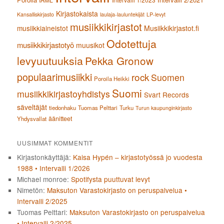
Kirjastokaista
Kansalliskirjasto
laulaja-lauluntekijät
LP-levyt
musiikkikirjastot
musiikkiaineistot
Musiikkikirjastot.fi
Odotettuja
musiikkikirjastotyö
muusikot
levyuutuuksia
Pekka Gronow
populaarimusiikki
rock
Suomen
Poroila Heikki
Suomi
musiikkikirjastoyhdistys
Svart Records
säveltäjät
tiedonhaku
Tuomas Pelttari
Turku
Turun kaupunginkirjasto
äänitteet
Yhdysvallat
UUSIMMAT KOMMENTIT
Kirjastonkäyttäjä
:
Kaisa Hypén – kirjastotyössä jo vuodesta
1988 • Intervalli 1/2026
Michael monroe
:
Spotifysta puuttuvat levyt
Nimetön
:
Maksuton Varastokirjasto on peruspalvelua •
Intervalli 2/2025
Tuomas Pelttari
:
Maksuton Varastokirjasto on peruspalvelua
• Intervalli 2/2025