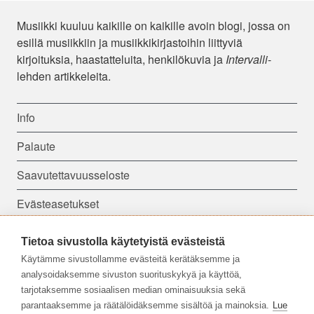
Musiikki kuuluu kaikille on kaikille avoin blogi, jossa on
esillä musiikkiin ja musiikkikirjastoihin liittyviä
kirjoituksia, haastatteluita, henkilökuvia ja
Intervalli
-
lehden artikkeleita.
Info
Palaute
Saavutettavuusseloste
Evästeasetukset
Tietoa sivustolla käytetyistä evästeistä
Seuraa meitä:
Käytämme sivustollamme evästeitä kerätäksemme ja
analysoidaksemme sivuston suorituskykyä ja käyttöä,
tarjotaksemme sosiaalisen median ominaisuuksia sekä
parantaaksemme ja räätälöidäksemme sisältöä ja mainoksia.
Lue