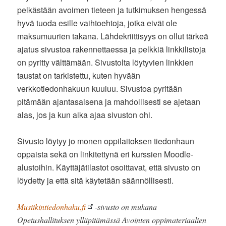
pelkästään avoimen tieteen ja tutkimuksen hengessä
hyvä tuoda esille vaihtoehtoja, jotka eivät ole
maksumuurien takana. Lähdekriittisyys on ollut tärkeä
ajatus sivustoa rakennettaessa ja pelkkiä linkkilistoja
on pyritty välttämään. Sivustolta löytyvien linkkien
taustat on tarkistettu, kuten hyvään
verkkotiedonhakuun kuuluu. Sivustoa pyritään
pitämään ajantasaisena ja mahdollisesti se ajetaan
alas, jos ja kun aika ajaa sivuston ohi.
Sivusto löytyy jo monen oppilaitoksen tiedonhaun
oppaista sekä on linkitettynä eri kurssien Moodle-
alustoihin. Käyttäjätilastot osoittavat, että sivusto on
löydetty ja että sitä käytetään säännöllisesti.
Musiikintiedonhaku.fi
-sivusto on mukana
Opetushallituksen ylläpitämässä Avointen oppimateriaalien