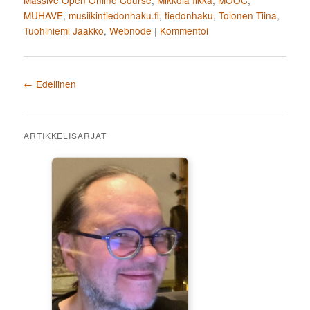
Massive Open Online Course
,
Mikkola Ilkka
,
MOOC
,
MUHAVE
,
musiikintiedonhaku.fi
,
tiedonhaku
,
Tolonen Tiina
,
Tuohiniemi Jaakko
,
Webnode
|
Kommentoi
Artikkelien selaus
←
Edellinen
ARTIKKELISARJAT