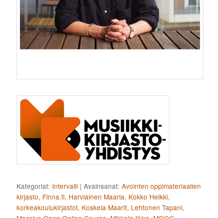
Kategoriat:
Intervalli
|
Avainsanat:
Avointen oppimateriaalien
kirjasto
,
Finna.fi
,
Harviainen Maaria
,
Kokko Heikki
,
korkeakoulukirjastot
,
Koskela Maarit
,
Lehtonen Tapani
,