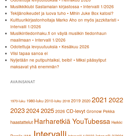
Musiikkiklubi Sastamalan kirjastossa • Intervalli 1/2026
Tekijänoikeudet ja luova tuho • Mihin Juke Box katosi?
Kulttuurikirjastonhoitaja Marko Aho on myös jazzkitaristi •
Intervalli 1/2026
Musiikintiedonhaku.fi on väylä musiikin tiedonhaun
maailmaan • Intervalli 1/2026
Odotettuja levyuutuuksia • Kesäkuu 2026
Viisi tapaa sanoa ei
Nyljetään ne putipuhtaiksi, beibi! • Miksi pääsyliput
maksavat yhä enemmän?
AVAINSANAT
2021
2022
2019
1980-luku
2020
2010-luku
1970-luku
2018
2023
2024
2025
CD-levyt
2026
Gronow Pekka
Harharetkiä YouTubessa
haastattelut
Heikki
Intervalli
Poroila
Intervalli 2/2021
IAML
Intervalli 1/2023