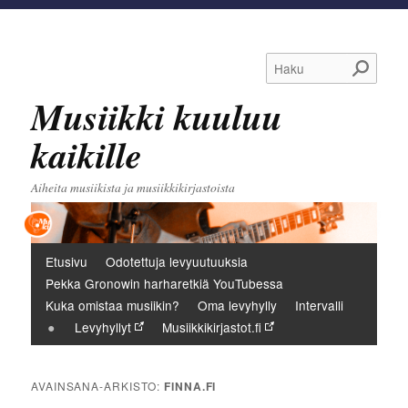
Haku
Musiikki kuuluu
kaikille
Aiheita musiikista ja musiikkikirjastoista
Päävalikko
Etusivu
Odotettuja levyuutuuksia
Pekka Gronowin harharetkiä YouTubessa
Kuka omistaa musiikin?
Oma levyhylly
Intervalli
Levyhyllyt
Musiikkikirjastot.fi
AVAINSANA-ARKISTO:
FINNA.FI