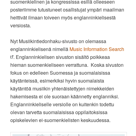
suomenkielinen ja kongressissa esillä olleeseen
posteriimme tutustuneet osallistujat ympäri maailman
heittivät ilmaan toiveen myös englanninkielisestä
versiosta.
Nyt Musiikintiedonhaku-sivusto on olemassa
englanninkielisenä nimellä
Music Information Search
. Englanninkielisen sivuston sisältö poikkeaa
hieman suomenkieliseen verrattuna. Koska sivuston
fokus on edelleen Suomessa ja suomalaisissa
käytänteissä, esimerkiksi hyvin suomalaista
käytäntöä musiikin yhtenäistettyjen nimekkeiden
hakemisesta ei ole suoraan käännetty englanniksi.
Englanninkieliselle versiolle on kuitenkin todettu
olevan tarvetta suomalaisissa oppilaitoksissa
opiskelevien ei-suomenkielisten keskuudessa.