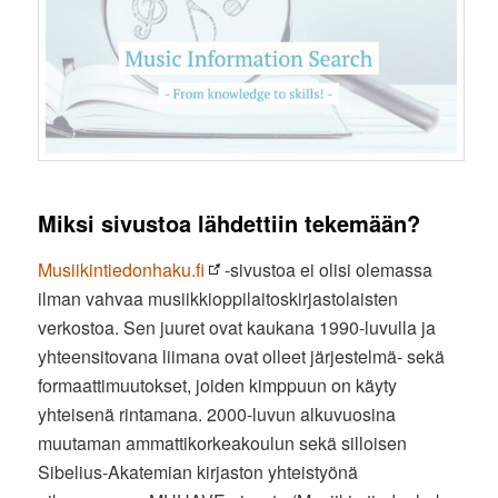
Miksi sivustoa lähdettiin tekemään?
Musiikintiedonhaku.fi
-sivustoa ei olisi olemassa
ilman vahvaa musiikkioppilaitoskirjastolaisten
verkostoa. Sen juuret ovat kaukana 1990-luvulla ja
yhteensitovana liimana ovat olleet järjestelmä- sekä
formaattimuutokset, joiden kimppuun on käyty
yhteisenä rintamana. 2000-luvun alkuvuosina
muutaman ammattikorkeakoulun sekä silloisen
Sibelius-Akatemian kirjaston yhteistyönä