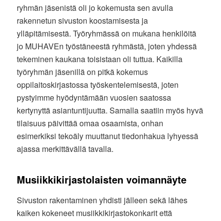
ryhmän jäsenistä oli jo kokemusta sen avulla
rakennetun sivuston koostamisesta ja
ylläpitämisestä. Työryhmässä on mukana henkilöitä
jo MUHAVEn työstäneestä ryhmästä, joten yhdessä
tekeminen kaukana toisistaan oli tuttua. Kaikilla
työryhmän jäsenillä on pitkä kokemus
oppilaitoskirjastossa työskentelemisestä, joten
pystyimme hyödyntämään vuosien saatossa
kertynyttä asiantuntijuutta. Samalla saatiin myös hyvä
tilaisuus päivittää omaa osaamista, onhan
esimerkiksi tekoäly muuttanut tiedonhakua lyhyessä
ajassa merkittävällä tavalla.
Musiikkikirjastolaisten voimannäyte
Sivuston rakentaminen yhdisti jälleen sekä lähes
kaiken kokeneet musiikkikirjastokonkarit että