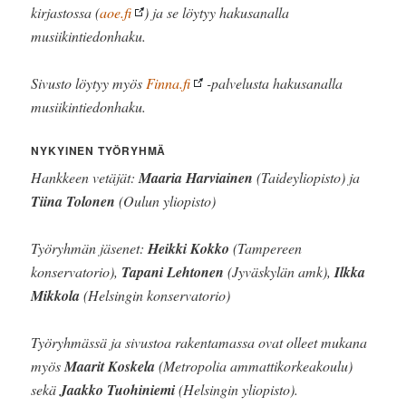
kirjastossa (
aoe.fi
) ja se löytyy hakusanalla
musiikintiedonhaku.
Sivusto löytyy myös
Finna.fi
-palvelusta hakusanalla
musiikintiedonhaku.
NYKYINEN TYÖRYHMÄ
Hankkeen vetäjät:
Maaria Harviainen
(Taideyliopisto) ja
Tiina Tolonen
(Oulun yliopisto)
Työryhmän jäsenet:
Heikki Kokko
(Tampereen
konservatorio),
Tapani Lehtonen
(Jyväskylän amk),
Ilkka
Mikkola
(Helsingin konservatorio)
Työryhmässä ja sivustoa rakentamassa ovat olleet mukana
myös
Maarit Koskela
(Metropolia ammattikorkeakoulu)
sekä
Jaakko Tuohiniemi
(Helsingin yliopisto).