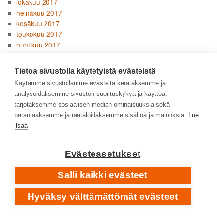
lokakuu 2017
heinäkuu 2017
kesäkuu 2017
toukokuu 2017
huhtikuu 2017
maaliskuu 2017
helmikuu 2017
Tietoa sivustolla käytetyistä evästeistä
tammikuu 2017
Käytämme sivustollamme evästeitä kerätäksemme ja
joulukuu 2016
analysoidaksemme sivuston suorituskykyä ja käyttöä,
marraskuu 2016
tarjotaksemme sosiaalisen median ominaisuuksia sekä
lokakuu 2016
parantaaksemme ja räätälöidäksemme sisältöä ja mainoksia.
Lue
syyskuu 2016
lisää
elokuu 2016
heinäkuu 2016
kesäkuu 2016
Evästeasetukset
toukokuu 2016
huhtikuu 2016
Salli kaikki evästeet
maaliskuu 2016
helmikuu 2016
Hyväksy välttämättömät evästeet
tammikuu 2016
joulukuu 2015