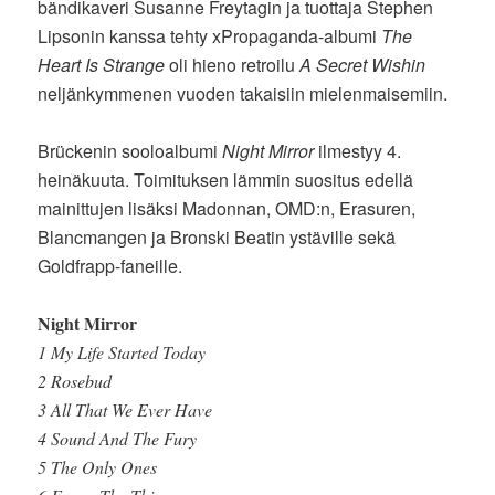
bändikaveri Susanne Freytagin ja tuottaja Stephen
Lipsonin kanssa tehty xPropaganda-albumi
The
Heart Is Strange
oli hieno retroilu
A Secret Wishin
neljänkymmenen vuoden takaisiin mielenmaisemiin.
Brückenin sooloalbumi
Night Mirror
ilmestyy 4.
heinäkuuta. Toimituksen lämmin suositus edellä
mainittujen lisäksi Madonnan, OMD:n, Erasuren,
Blancmangen ja Bronski Beatin ystäville sekä
Goldfrapp-faneille.
Night Mirror
1 My Life Started Today
2 Rosebud
3 All That We Ever Have
4 Sound And The Fury
5 The Only Ones