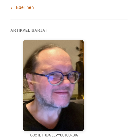
Artikkelien selaus
←
Edellinen
ARTIKKELISARJAT
ODOTETTUJA LEVYUUTUUKSIA