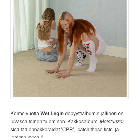
Kolme vuotta
Wet Legin
debyyttialbumin jälkeen on
luvassa toinen tuleminen. Kakkosalbumi
Moisturizer
sisältää ennakkoraidat ’CPR’, ’catch these fists’ ja
’davina mccall’.