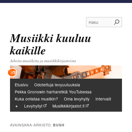
Haku
Musiikki kuuluu
kaikille
Aiheita musiikista ja musiikkikirjastoista
Päävalikko
Etusivu
Odotettuja levyuutuuksia
Pekka Gronowin harharetkiä YouTubessa
Kuka omistaa musiikin?
Oma levyhylly
Intervalli
Levyhyllyt
Musiikkikirjastot.fi
AVAINSANA-ARKISTO:
BUSH