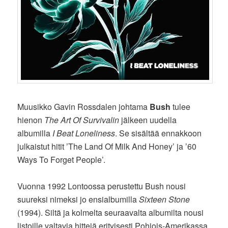
Muusikko Gavin Rossdalen johtama
Bush
tulee
hienon
The Art Of Survivalin
jälkeen uudella
albumilla
I Beat Loneliness
. Se sisältää ennakkoon
julkaistut hitit ’The Land Of Milk And Honey’ ja ’60
Ways To Forget People’.
Vuonna 1992 Lontoossa perustettu Bush nousi
suureksi nimeksi jo ensialbumilla
Sixteen Stone
(1994). Siltä ja kolmelta seuraavalta albumilta nousi
listoille valtavia hittejä erityisesti Pohjois-Amerikassa.