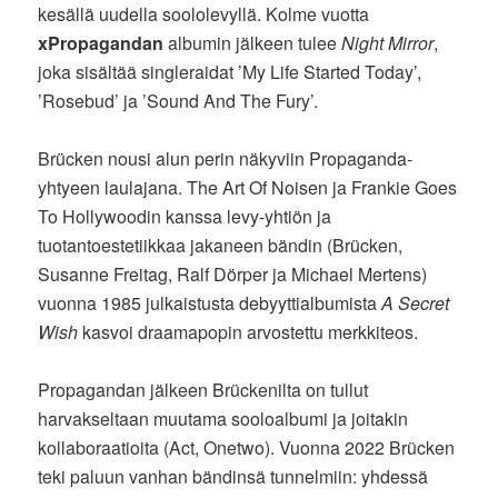
kesällä uudella soololevyllä. Kolme vuotta
xPropagandan
albumin jälkeen tulee
Night Mirror
,
joka sisältää singleraidat ’My Life Started Today’,
’Rosebud’ ja ’Sound And The Fury’.
Brücken nousi alun perin näkyviin Propaganda-
yhtyeen laulajana. The Art Of Noisen ja Frankie Goes
To Hollywoodin kanssa levy-yhtiön ja
tuotantoestetiikkaa jakaneen bändin (Brücken,
Susanne Freitag, Ralf Dörper ja Michael Mertens)
vuonna 1985 julkaistusta debyyttialbumista
A Secret
Wish
kasvoi draamapopin arvostettu merkkiteos.
Propagandan jälkeen Brückenilta on tullut
harvakseltaan muutama sooloalbumi ja joitakin
kollaboraatioita (Act, Onetwo). Vuonna 2022 Brücken
teki paluun vanhan bändinsä tunnelmiin: yhdessä