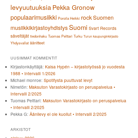
levyuutuuksia
Pekka Gronow
populaarimusiikki
rock
Suomen
Poroila Heikki
Suomi
musiikkikirjastoyhdistys
Svart Records
säveltäjät
tiedonhaku
Tuomas Pelttari
Turku
Turun kaupunginkirjasto
äänitteet
Yhdysvallat
UUSIMMAT KOMMENTIT
Kirjastonkäyttäjä
:
Kaisa Hypén – kirjastotyössä jo vuodesta
1988 • Intervalli 1/2026
Michael monroe
:
Spotifysta puuttuvat levyt
Nimetön
:
Maksuton Varastokirjasto on peruspalvelua •
Intervalli 2/2025
Tuomas Pelttari
:
Maksuton Varastokirjasto on peruspalvelua
• Intervalli 2/2025
Pekka G
:
Äänilevy ei ole kuollut • Intervalli 2/2025
ARKISTOT
elokuu 2026