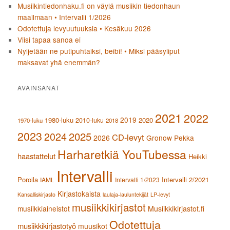
Musiikintiedonhaku.fi on väylä musiikin tiedonhaun
maailmaan • Intervalli 1/2026
Odotettuja levyuutuuksia • Kesäkuu 2026
Viisi tapaa sanoa ei
Nyljetään ne putipuhtaiksi, beibi! • Miksi pääsyliput
maksavat yhä enemmän?
AVAINSANAT
2021
2022
2019
1980-luku
2020
2010-luku
1970-luku
2018
2023
2024
2025
CD-levyt
2026
Gronow Pekka
Harharetkiä YouTubessa
haastattelut
Heikki
Intervalli
Poroila
Intervalli 2/2021
IAML
Intervalli 1/2023
Kirjastokaista
Kansalliskirjasto
laulaja-lauluntekijät
LP-levyt
musiikkikirjastot
musiikkiaineistot
Musiikkikirjastot.fi
Odotettuja
musiikkikirjastotyö
muusikot