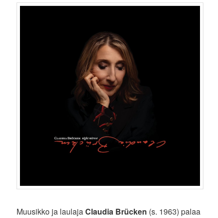
Muusikko ja laulaja
Claudia Brücken
(s. 1963) palaa