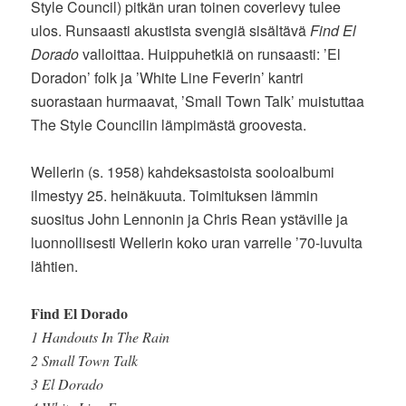
Style Council) pitkän uran toinen coverlevy tulee
ulos. Runsaasti akustista svengiä sisältävä
Find El
Dorado
valloittaa. Huippuhetkiä on runsaasti: ’El
Doradon’ folk ja ’White Line Feverin’ kantri
suorastaan hurmaavat, ’Small Town Talk’ muistuttaa
The Style Councilin lämpimästä groovesta.
Wellerin (s. 1958) kahdeksastoista sooloalbumi
ilmestyy 25. heinäkuuta. Toimituksen lämmin
suositus John Lennonin ja Chris Rean ystäville ja
luonnollisesti Wellerin koko uran varrelle ’70-luvulta
lähtien.
Find El Dorado
1 Handouts In The Rain
2 Small Town Talk
3 El Dorado