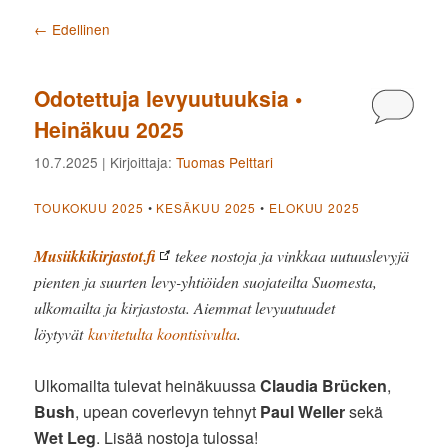
Artikkelien selaus
←
Edellinen
Odotettuja levyuutuuksia •
Kommen
Heinäkuu 2025
10.7.2025
| Kirjoittaja:
Tuomas Pelttari
TOUKOKUU 2025
•
KESÄKUU 2025
•
ELOKUU 2025
Musiikkikirjastot.fi
tekee nostoja ja vinkkaa uutuuslevyjä
pienten ja suurten levy-yhtiöiden suojateilta Suomesta,
ulkomailta ja kirjastosta. Aiemmat levyuutuudet
löytyvät
kuvitetulta koontisivulta
.
Ulkomailta tulevat heinäkuussa
Claudia Brücken
,
Bush
, upean coverlevyn tehnyt
Paul Weller
sekä
Wet Leg
. Lisää nostoja tulossa!