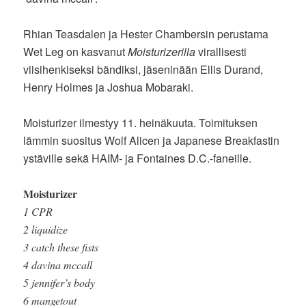
Rhian Teasdalen ja Hester Chambersin perustama
Wet Leg on kasvanut
Moisturizerilla
virallisesti
viisihenkiseksi bändiksi, jäseninään Ellis Durand,
Henry Holmes ja Joshua Mobaraki.
Moisturizer ilmestyy 11. heinäkuuta. Toimituksen
lämmin suositus Wolf Alicen ja Japanese Breakfastin
ystäville sekä HAIM- ja Fontaines D.C.-faneille.
Moisturizer
1 CPR
2 liquidize
3 catch these fists
4 davina mccall
5 jennifer’s body
6 mangetout