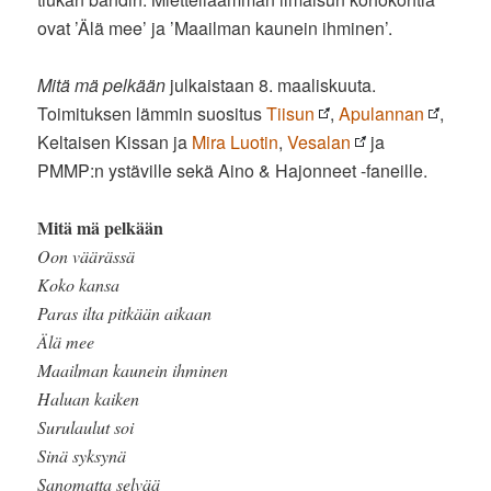
ovat ’Älä mee’ ja ’Maailman kaunein ihminen’.
Mitä mä pelkään
julkaistaan 8. maaliskuuta.
Toimituksen lämmin suositus
Tiisun
,
Apulannan
,
Keltaisen Kissan ja
Mira Luotin
,
Vesalan
ja
PMMP:n ystäville sekä Aino & Hajonneet -faneille.
Mitä mä pelkään
Oon väärässä
Koko kansa
Paras ilta pitkään aikaan
Älä mee
Maailman kaunein ihminen
Haluan kaiken
Surulaulut soi
Sinä syksynä
Sanomatta selvää