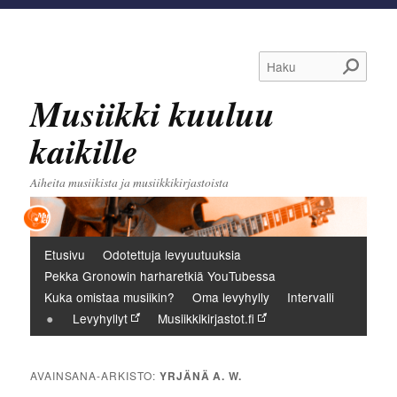
Haku
Musiikki kuuluu
kaikille
Aiheita musiikista ja musiikkikirjastoista
Päävalikko
Etusivu
Odotettuja levyuutuuksia
Pekka Gronowin harharetkiä YouTubessa
Kuka omistaa musiikin?
Oma levyhylly
Intervalli
Levyhyllyt
Musiikkikirjastot.fi
AVAINSANA-ARKISTO:
YRJÄNÄ A. W.