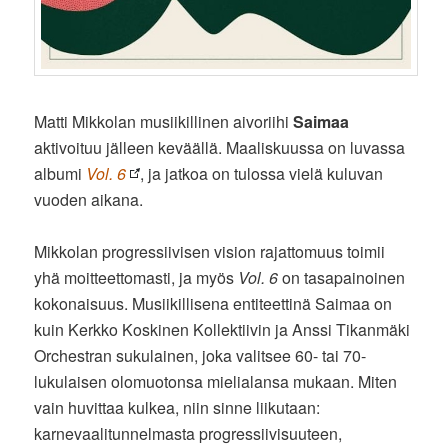
Matti Mikkolan musiikillinen aivoriihi
Saimaa
aktivoituu jälleen keväällä. Maaliskuussa on luvassa
albumi
Vol. 6
, ja jatkoa on tulossa vielä kuluvan
vuoden aikana.
Mikkolan progressiivisen vision rajattomuus toimii
yhä moitteettomasti, ja myös
Vol. 6
on tasapainoinen
kokonaisuus. Musiikillisena entiteettinä Saimaa on
kuin Kerkko Koskinen Kollektiivin ja Anssi Tikanmäki
Orchestran sukulainen, joka valitsee 60- tai 70-
lukulaisen olomuotonsa mielialansa mukaan. Miten
vain huvittaa kulkea, niin sinne liikutaan:
karnevaalitunnelmasta progressiivisuuteen,