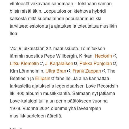
viihteestä vakavaan sanomaan – toisinaan saman
biisin sisälläkin. Lopputulos on kiehtova hybridi
kaikesta mitä suomalainen populaarimusiikki
tarvitsee: estotonta ja ajatuksella toteutettua musiikin
iloa.
Vol. 6
julkaistaan 22. maaliskuuta. Toimituksen
lämmin suositus Pepe Willbergin, Kirkan,
Hectorin
,
Litku Klemetin
,
J. Karjalaisen
,
Pekka Pohjolan
,
Kim Lönnholmin,
Ultra Bran
,
Frank Zappan
, The
Beatlesin ja
Ellipsin
faneille. Ja aina kannattaa
tarkastella ajatuksella legendaarisen Love Recordsin
liki 400 albumin musiikkiantia. Saimaan nyt jatkama
Love-katalogi tuli alun perin päätökseen vuonna
1979. Vuonna 2024 olemme yhä laveampien
musiikkiaarteiden äärellä.