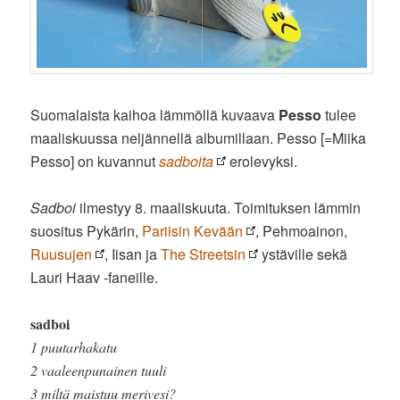
Suomalaista kaihoa lämmöllä kuvaava
Pesso
tulee
maaliskuussa neljännellä albumillaan. Pesso [=Miika
Pesso] on kuvannut
sadboita
erolevyksi.
Sadboi
ilmestyy 8. maaliskuuta. Toimituksen lämmin
suositus Pykärin,
Pariisin Kevään
, Pehmoainon,
Ruusujen
, Iisan ja
The Streetsin
ystäville sekä
Lauri Haav -faneille.
sadboi
1 puutarhakatu
2 vaaleenpunainen tuuli
3 miltä maistuu merivesi?