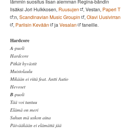
lämmin suositus Iisan aiemman Regina-bändin
lisäksi Jori Hulkkosen,
Ruusujen
, Vestan,
Paperi T
:n,
Scandinavian Music Groupin
,
Olavi Uusivirran
,
Pariisin Kevään
ja
Vesalan
faneille.
Hardcore
A
-puoli
Hardcore
Pitkät hyvästit
Muistolaulu
Mikään ei riitä feat. Antti Autio
Hevoset
B
-puoli
Tää voi tuntuu
Elämä on meri
Suhun mä uskon aina
Päivääkään ei elämättä jää