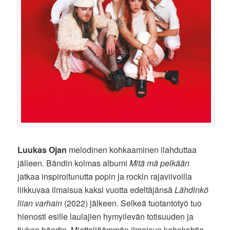
Luukas Ojan
melodinen kohkaaminen ilahduttaa
jälleen. Bändin kolmas albumi
Mitä mä pelkään
jatkaa inspiroitunutta popin ja rockin rajaviivoilla
liikkuvaa ilmaisua kaksi vuotta edeltäjänsä
Lähdinkö
liian varhain
(2022) jälkeen. Selkeä tuotantotyö tuo
hienosti esille laulajien hymyilevän totisuuden ja
tiukan bändin. Mietteliäämmän ilmaisun kohokohtia