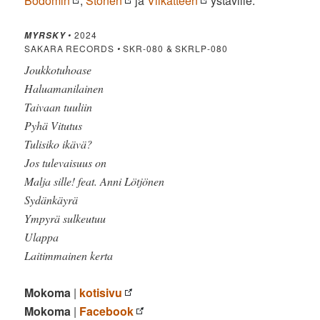
Bodomin
,
Stonen
ja
Viikatteen
ystäville.
•
2024
MYRSKY
SAKARA RECORDS
•
SKR-080 & SKRLP-080
Joukkotuhoase
Haluamanilainen
Taivaan tuuliin
Pyhä Vitutus
Tulisiko ikävä?
Jos tulevaisuus on
Malja sille! feat. Anni Lötjönen
Sydänkäyrä
Ympyrä sulkeutuu
Ulappa
Laitimmainen kerta
Mokoma
|
kotisivu
Mokoma
|
Facebook