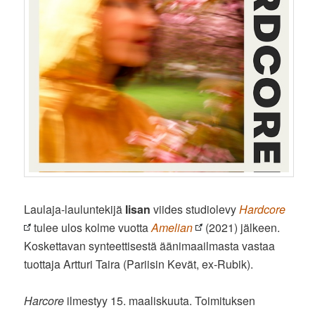
Laulaja-lauluntekijä
Iisan
viides studiolevy
Hardcore
tulee ulos kolme vuotta
Amelian
(2021) jälkeen.
Koskettavan synteettisestä äänimaailmasta vastaa
tuottaja Artturi Taira (Pariisin Kevät, ex-Rubik).
Harcore
ilmestyy 15. maaliskuuta. Toimituksen