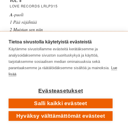
VOL. 6
LOVE RECORDS LRLP315
A
-puoli
1 Pää räjähtää
2 Muistan sen niin
3 Äiti
Tietoa sivustolla käytetyistä evästeistä
4 Kivi jota vierittää I
Käytämme sivustollamme evästeitä kerätäksemme ja
5 Kivi jota vierittää II
analysoidaksemme sivuston suorituskykyä ja käyttöä,
6 Kivi jota vierittää III
tarjotaksemme sosiaalisen median ominaisuuksia sekä
B
-puoli
parantaaksemme ja räätälöidäksemme sisältöä ja mainoksia.
Lue
1 Yksi flirtti
lisää
2 Pitkii päivät
3 Matkalla tutkalla
Evästeasetukset
4 Totuuden rappio
Salli kaikki evästeet
Saimaa
|
Facebook
Hyväksy välttämättömät evästeet
Saimaa
|
Instagram