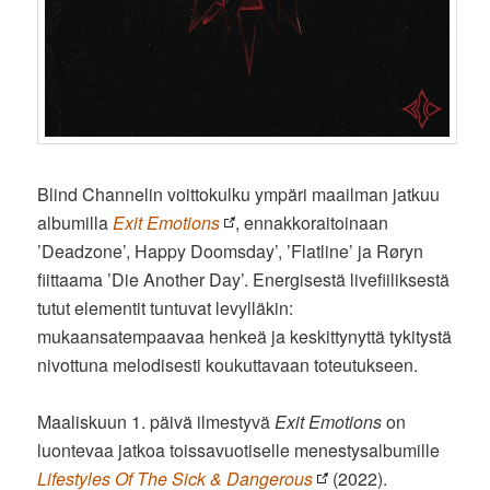
Blind Channelin voittokulku ympäri maailman jatkuu
albumilla
Exit Emotions
, ennakkoraitoinaan
’Deadzone’, Happy Doomsday’, ’Flatline’ ja Røryn
fiittaama ’Die Another Day’. Energisestä livefiiliksestä
tutut elementit tuntuvat levylläkin:
mukaansatempaavaa henkeä ja keskittynyttä tykitystä
nivottuna melodisesti koukuttavaan toteutukseen.
Maaliskuun 1. päivä ilmestyvä
Exit Emotions
on
luontevaa jatkoa toissavuotiselle menestysalbumille
Lifestyles Of The Sick & Dangerous
(2022).