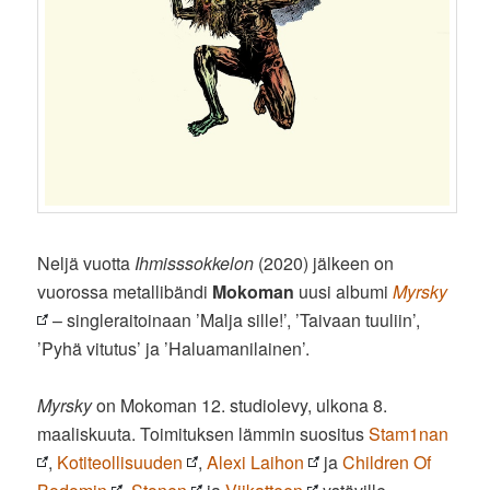
Neljä vuotta
Ihmisssokkelon
(2020) jälkeen on
vuorossa metallibändi
Mokoman
uusi albumi
Myrsky
– singleraitoinaan ’Malja sille!’, ’Taivaan tuuliin’,
’Pyhä vitutus’ ja ’Haluamanilainen’.
Myrsky
on Mokoman 12. studiolevy, ulkona 8.
maaliskuuta. Toimituksen lämmin suositus
Stam1nan
,
Kotiteollisuuden
,
Alexi Laihon
ja
Children Of