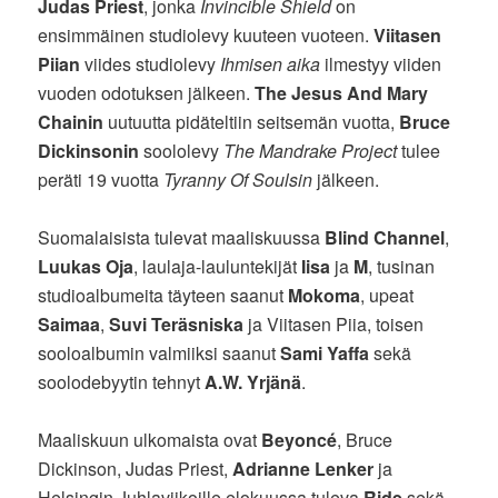
Judas Priest
, jonka
Invincible Shield
on
ensimmäinen studiolevy kuuteen vuoteen.
Viitasen
Piian
viides studiolevy
Ihmisen aika
ilmestyy viiden
vuoden odotuksen jälkeen.
The Jesus And Mary
Chainin
uutuutta pidäteltiin seitsemän vuotta,
Bruce
Dickinsonin
soololevy
The Mandrake Project
tulee
peräti 19 vuotta
Tyranny Of Soulsin
jälkeen.
Suomalaisista tulevat maaliskuussa
Blind Channel
,
Luukas Oja
, laulaja-lauluntekijät
Iisa
ja
M
, tusinan
studioalbumeita täyteen saanut
Mokoma
, upeat
Saimaa
,
Suvi Teräsniska
ja Viitasen Piia, toisen
sooloalbumin valmiiksi saanut
Sami Yaffa
sekä
soolodebyytin tehnyt
A.W. Yrjänä
.
Maaliskuun ulkomaista ovat
Beyoncé
, Bruce
Dickinson, Judas Priest,
Adrianne Lenker
ja
Helsingin Juhlaviikoille elokuussa tuleva
Ride
sekä