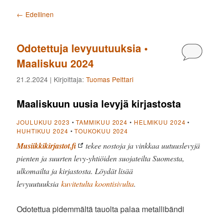
Artikkelien selaus
←
Edellinen
Odotettuja levyuutuuksia •
Kommen
Maaliskuu 2024
21.2.2024
| Kirjoittaja:
Tuomas Pelttari
Maaliskuun uusia levyjä kirjastosta
JOULUKUU 2023
•
TAMMIKUU 2024
•
HELMIKUU 2024
•
HUHTIKUU 2024
•
TOUKOKUU 2024
Musiikkikirjastot.fi
tekee nostoja ja vinkkaa uutuuslevyjä
pienten ja suurten levy-yhtiöiden suojateilta Suomesta,
ulkomailta ja kirjastosta. Löydät lisää
levyuutuuksia
kuvitetulta koontisivulta
.
Odotettua pidemmältä tauolta palaa metallibändi