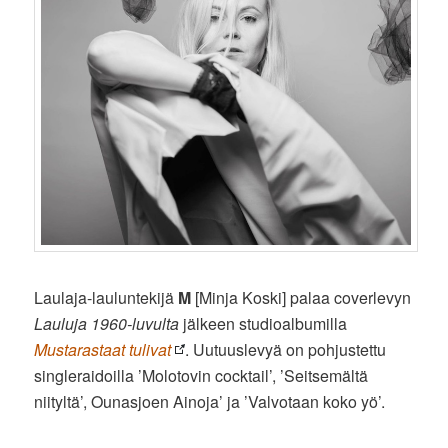
Laulaja-lauluntekijä
M
[Minja Koski] palaa coverlevyn
Lauluja 1960-luvulta
jälkeen studioalbumilla
Mustarastaat tulivat
. Uutuuslevyä on pohjustettu
singleraidoilla ’Molotovin cocktail’, ’Seitsemältä
niityltä’, Ounasjoen Ainoja’ ja ’Valvotaan koko yö’.