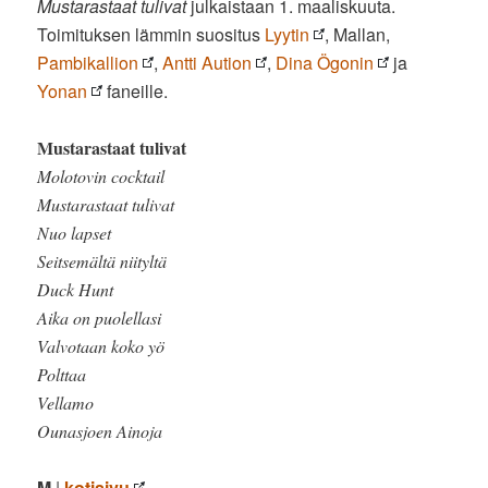
Mustarastaat tulivat
julkaistaan 1. maaliskuuta.
Toimituksen lämmin suositus
Lyytin
, Mallan,
Pambikallion
,
Antti Aution
,
Dina Ögonin
ja
Yonan
faneille.
Mustarastaat tulivat
Molotovin cocktail
Mustarastaat tulivat
Nuo lapset
Seitsemältä niityltä
Duck Hunt
Aika on puolellasi
Valvotaan koko yö
Polttaa
Vellamo
Ounasjoen Ainoja
M
|
kotisivu