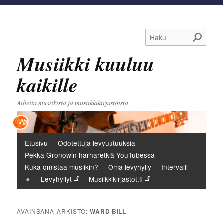
Haku
Musiikki kuuluu
kaikille
Aiheita musiikista ja musiikkikirjastoista
Päävalikko
Etusivu
Odotettuja levyuutuuksia
Pekka Gronowin harharetkiä YouTubessa
Kuka omistaa musiikin?
Oma levyhylly
Intervalli
Levyhyllyt
Musiikkikirjastot.fi
AVAINSANA-ARKISTO:
WARD BILL