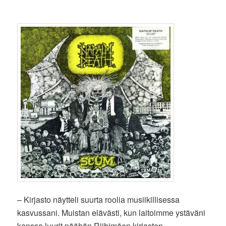
– Kirjasto näytteli suurta roolia musiikillisessa
kasvussani. Muistan elävästi, kun laitoimme ystäväni
kanssa luurit päähän Riihimäen kirjaston