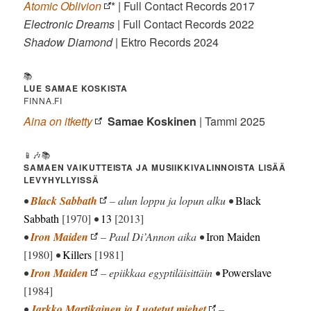
Atomic Oblivion
* | Full Contact Records 2017
Electronic Dreams
| Full Contact Records 2022
Shadow Diamond
| Ektro Records 2024
📚
LUE SAMAE KOSKISTA
FINNA.FI
Aina on itketty
Samae Koskinen
| Tammi 2025
📱🎶📚
SAMAEN VAIKUTTEISTA JA MUSIIKKIVALINNOISTA LISÄÄ
LEVYHYLLYISSÄ
•
Black Sabbath
– alun loppu ja lopun alku •
Black
Sabbath
[1970]
•
13
[2013]
•
Iron Maiden
– Paul Di’Annon aika •
Iron Maiden
[1980]
•
Killers
[1981]
•
Iron Maiden
– epiikkaa egyptiläisittäin •
Powerslave
[1984]
•
Jarkko Martikainen ja Luotetut miehet
–