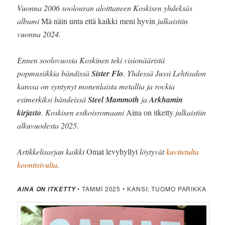
Vuonna 2006 soolouran aloittaneen Koskisen yhdeksäs
albumi
Mä näin unta että kaikki meni hyvin
julkaistiin
vuonna 2024.
Ennen soolovuosia Koskinen teki visionääristä
popmusiikkia bändissä
Sister Flo
. Yhdessä Jussi Lehtisalon
kanssa on syntynyt monenlaista metallia ja rockia
esimerkiksi bändeissä
Steel Mammoth
ja
Arkhamin
kirjasto
. Koskisen esikoisromaani
Aina on itketty
julkaistiin
alkuvuodesta 2025.
Artikkelisarjan kaikki
Omat levyhyllyt
löytyvät
kuvitetulta
koontisivulta
.
• TAMMI 2025 • KANSI: TUOMO PARIKKA
AINA ON ITKETTY