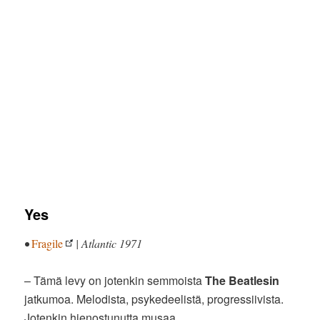
Yes
•
Fragile
| Atlantic 1971
– Tämä levy on jotenkin semmoista
The Beatlesin
jatkumoa. Melodista, psykedeelistä, progressiivista.
Jotenkin hienostunutta musaa.