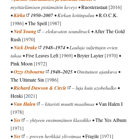
myötäelämisen pistämätön keveys •
Ruosterastaat
[2016]
•
Kirka
1950–2007
• Kirkan kotiinpaluu •
R.O.C.K.
[1986]
•
The Spell
[1987]
•
Neil Young
– elokuvaton soundtrack •
After The Gold
Rush
[1970]
•
Nick Drake
1948–1974
• Lauluja suljettujen ovien
takaa •
Five Leaves Left
[1969]
•
Bryter Layter
[1970]
•
Pink Moon
[1972]
•
Ozzy Osbourne
1948–2025
• Omituinen ajankuva •
The Ultimate Sin
[1986]
•
Richard Dawson & Circle
– luja kuin azobehalko •
Henki
[2021]
•
Van Halen
– kitaristi muutti maailmaa •
Van Halen I
[1978]
•
Yes
– yhtyeen ensimmäinen klassikko •
The Yes Album
[1971]
•
Yes
– proven herkkää ylivoimaa •
Fragile
[1971]