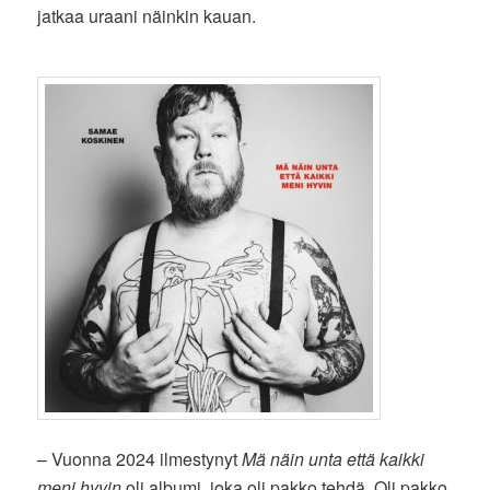
jatkaa uraani näinkin kauan.
– Vuonna 2024 ilmestynyt
Mä näin unta että kaikki
meni hyvin
oli albumi, joka oli pakko tehdä. Oli pakko