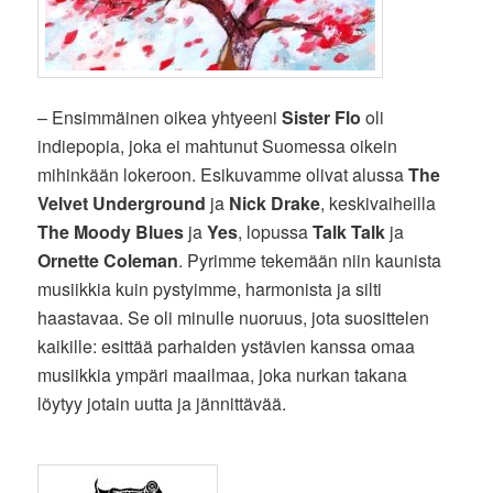
– Ensimmäinen oikea yhtyeeni
Sister Flo
oli
indiepopia, joka ei mahtunut Suomessa oikein
mihinkään lokeroon. Esikuvamme olivat alussa
The
Velvet Underground
ja
Nick Drake
, keskivaiheilla
The Moody Blues
ja
Yes
, lopussa
Talk Talk
ja
Ornette Coleman
. Pyrimme tekemään niin kaunista
musiikkia kuin pystyimme, harmonista ja silti
haastavaa. Se oli minulle nuoruus, jota suosittelen
kaikille: esittää parhaiden ystävien kanssa omaa
musiikkia ympäri maailmaa, joka nurkan takana
löytyy jotain uutta ja jännittävää.