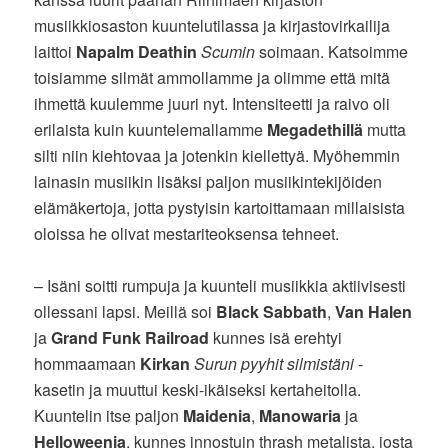
musiikkiosaston kuuntelutilassa ja kirjastovirkailija
laittoi
Napalm Deathin
Scumin
soimaan. Katsoimme
toisiamme silmät ammollamme ja olimme että mitä
ihmettä kuulemme juuri nyt. Intensiteetti ja raivo oli
erilaista kuin kuuntelemallamme
Megadethillä
mutta
silti niin kiehtovaa ja jotenkin kiellettyä. Myöhemmin
lainasin musiikin lisäksi paljon musiikintekijöiden
elämäkertoja, jotta pystyisin kartoittamaan millaisista
oloissa he olivat mestariteoksensa tehneet.
– Isäni soitti rumpuja ja kuunteli musiikkia aktiivisesti
ollessani lapsi. Meillä soi
Black Sabbath
,
Van Halen
ja
Grand Funk Railroad
kunnes isä erehtyi
hommaamaan
Kirkan
Surun pyyhit silmistäni
-
kasetin ja muuttui keski-ikäiseksi kertaheitolla.
Kuuntelin itse paljon
Maidenia
,
Manowaria
ja
Helloweenia
, kunnes innostuin thrash metalista, josta