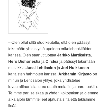
– Olen ollut siitä etuoikeutettu, että olen päässyt
tekemään yhteistyötä upeiden erikoishenkilöiden
kanssa. Olen saanut tuottaa
Jarkko Martikaista
,
Hero Dishonestia
ja
Circleä
ja päässyt tekemään
musiikkia
Jussi Lehtisalon
ja
Jori Hulkkosen
kaltaisten hahmojen kanssa.
Arkhamin Kirjasto
on
minun ja Lehtisalon yhtye, joka yhdistelee
lovecraftiaanista lorea death metaliin ja hard rockiin.
Teimme pari seiskaa ja yhden kokopitkän ja olemme
aika ajoin lämmitelleet ajatusta siitä että tekisimme
lisää.