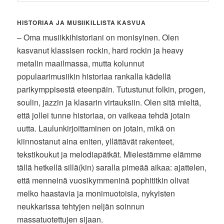
HISTORIAA JA MUSIIKILLISTA KASVUA
– Oma musiikkihistoriani on monisyinen. Olen
kasvanut klassisen rockin, hard rockin ja heavy
metalin maailmassa, mutta kolunnut
populaarimusiikin historiaa rankalla kädellä
parikymppisestä eteenpäin. Tutustunut folkin, progen,
soulin, jazzin ja klasarin virtauksiin. Olen sitä mieltä,
että jollei tunne historiaa, on vaikeaa tehdä jotain
uutta. Laulunkirjoittaminen on jotain, mikä on
kiinnostanut aina eniten, yllättävät rakenteet,
tekstikoukut ja melodiapätkät. Mielestämme elämme
tällä hetkellä sillä(kin) saralla pimeää aikaa: ajattelen,
että menneinä vuosikymmeninä pophititkin olivat
melko haastavia ja monimuotoisia, nykyisten
neukkarissa tehtyjen neljän soinnun
massatuotettujen sijaan.