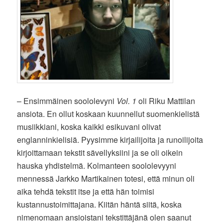
– Ensimmäinen soololevyni
Vol. 1
oli Riku Mattilan
ansiota. En ollut koskaan kuunnellut suomenkielistä
musiikkiani, koska kaikki esikuvani olivat
englanninkielisiä. Pyysimme kirjailijoita ja runoilijoita
kirjoittamaan tekstit sävellyksiini ja se oli oikein
hauska yhdistelmä. Kolmanteen soololevyyni
mennessä Jarkko Martikainen totesi, että minun oli
aika tehdä tekstit itse ja että hän toimisi
kustannustoimittajana. Kiitän häntä siitä, koska
nimenomaan ansioistani tekstittäjänä olen saanut