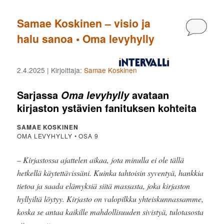
Samae Koskinen – visio ja
Kommen
halu sanoa • Oma levyhylly
2.4.2025
| Kirjoittaja:
Samae Koskinen
Sarjassa
avataan
Oma levyhylly
kirjaston ystävien fanituksen kohteita
SAMAE KOSKINEN
OMA LEVYHYLLY • OSA 9
– Kirjastossa ajattelen aikaa, jota minulla ei ole tällä
hetkellä käytettävissäni. Kuinka tahtoisin syventyä, hankkia
tietoa ja saada elämyksiä siitä massasta, joka kirjaston
hyllyiltä löytyy. Kirjasto on valopilkku yhteiskunnassamme,
koska se antaa kaikille mahdollisuuden sivistyä, tulotasosta