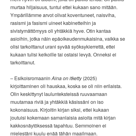
murtaa hiljaisuus, tuntui ettei kukaan sano mitään.
Ympärillämme arvot olivat koventuneet, naisviha,
rasismi ja fasismi uineet kabinetteihin ja
sivistymättömyys oli yhtäkkiä hyve. Otin kantaa
asioihin, jotka näin epäoikeudenmukaisina, vaikka se
olisi tarkoittanut urani syvää syöksykierrettä, ettei
kukaan tulisi keikoille tai ostaisi levyä. Onneksi ei
tarkoittanut.
– Esikoisromaanin
Aina on itketty
(2025)
kirjoittaminen oli hauskaa, koska se oli niin erilaista.
Olin keskittynyt laulunteksteissä ruuvaamaan
muutamaa riviä ja yhtäkkiä käsissäni on iso
kokonaisuus. Kirjoitin kirjan siksi, ettei kukaan
joutuisi kokemaan samanlaisia asioita mitä kirjan
kakkosnäytöksessä tapahtuu. Semmoinen ei
mielestäni kuulu enää tähän maailmaan.