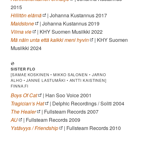
2015
Hillitön elämä
| Johanna Kustannus 2017
Maidstone
| Johanna Kustannus 2019
Viima vie
| KHY Suomen Musiikki 2022
Mä näin unta että kaikki meni hyvin
| KHY Suomen
Musiikki 2024
💿
SISTER FLO
[SAMAE KOSKINEN • MIKKO SALONEN • JARNO
ALHO • JANNE LASTUMÄKI • ANTTI KAISTINEN]
FINNA.FI
Boys Of Cat
| Han Soo Voice 2001
Tragician’s Hat
| Delphic Recordings / Soliti 2004
The Healer
| Fullsteam Records 2007
AU
| Fullsteam Records 2009
Ystävyys / Friendship
| Fullsteam Records 2010