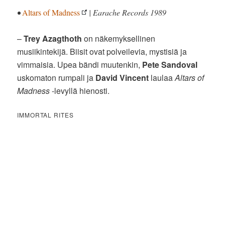
•
Altars of Madness
| Earache Records 1989
–
Trey Azagthoth
on näkemyksellinen
musiikintekijä. Biisit ovat polveilevia, mystisiä ja
vimmaisia. Upea bändi muutenkin,
Pete Sandoval
uskomaton rumpali ja
David Vincent
laulaa
Altars of
Madness
-levyllä hienosti.
IMMORTAL RITES