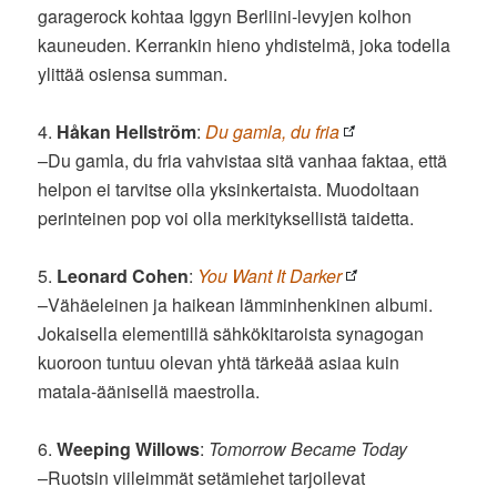
garagerock kohtaa Iggyn Berliini-levyjen kolhon
kauneuden. Kerrankin hieno yhdistelmä, joka todella
ylittää osiensa summan.
4.
Håkan Hellström
:
Du gamla, du fria
–Du gamla, du fria vahvistaa sitä vanhaa faktaa, että
helpon ei tarvitse olla yksinkertaista. Muodoltaan
perinteinen pop voi olla merkityksellistä taidetta.
5.
Leonard Cohen
:
You Want It Darker
–Vähäeleinen ja haikean lämminhenkinen albumi.
Jokaisella elementillä sähkökitaroista synagogan
kuoroon tuntuu olevan yhtä tärkeää asiaa kuin
matala-äänisellä maestrolla.
6.
Weeping Willows
:
Tomorrow Became Today
–Ruotsin viileimmät setämiehet tarjoilevat