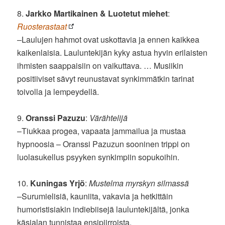
8.
Jarkko Martikainen & Luotetut miehet
:
Ruosterastaat
–Laulujen hahmot ovat uskottavia ja ennen kaikkea
kaikenlaisia. Lauluntekijän kyky astua hyvin erilaisten
ihmisten saappaisiin on vaikuttava. … Musiikin
positiiviset sävyt reunustavat synkimmätkin tarinat
toivolla ja lempeydellä.
9.
Oranssi Pazuzu
:
Värähtelijä
–Tiukkaa progea, vapaata jammailua ja mustaa
hypnoosia – Oranssi Pazuzun sooninen trippi on
luolasukellus psyyken synkimpiin sopukoihin.
10.
Kuningas Yrjö
:
Mustelma myrskyn silmassä
–Surumielisiä, kauniita, vakavia ja hetkittäin
humoristisiakin indiebiisejä lauluntekijältä, jonka
käsialan tunnistaa ensipiirroista.