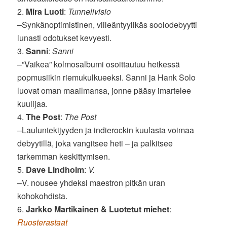
2.
Mira Luoti
:
Tunnelivisio
–Synkänoptimistinen, viileäntyylikäs soolodebyytti
lunasti odotukset kevyesti.
3.
Sanni
:
Sanni
–”Vaikea” kolmosalbumi osoittautuu hetkessä
popmusiikin riemukulkueeksi. Sanni ja Hank Solo
luovat oman maailmansa, jonne pääsy imartelee
kuulijaa.
4.
The Post
:
The Post
–Lauluntekijyyden ja indierockin kuulasta voimaa
debyytillä, joka vangitsee heti – ja palkitsee
tarkemman keskittymisen.
5.
Dave Lindholm
:
V.
–V. nousee yhdeksi maestron pitkän uran
kohokohdista.
6.
Jarkko Martikainen & Luotetut miehet
:
Ruosterastaat