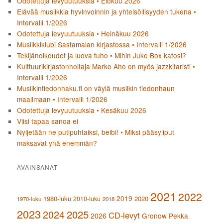
Odotettuja levyuutuuksia • Elokuu 2026
Elävää musiikkia hyvinvoinnin ja yhteisöllisyyden tukena •
Intervalli 1/2026
Odotettuja levyuutuuksia • Heinäkuu 2026
Musiikkiklubi Sastamalan kirjastossa • Intervalli 1/2026
Tekijänoikeudet ja luova tuho • Mihin Juke Box katosi?
Kulttuurikirjastonhoitaja Marko Aho on myös jazzkitaristi •
Intervalli 1/2026
Musiikintiedonhaku.fi on väylä musiikin tiedonhaun
maailmaan • Intervalli 1/2026
Odotettuja levyuutuuksia • Kesäkuu 2026
Viisi tapaa sanoa ei
Nyljetään ne putipuhtaiksi, beibi! • Miksi pääsyliput
maksavat yhä enemmän?
AVAINSANAT
2021
2022
2019
1980-luku
2020
2010-luku
1970-luku
2018
2023
2024
2025
CD-levyt
2026
Gronow Pekka