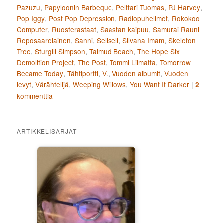
Pazuzu
,
Papyloonin Barbeque
,
Pelttari Tuomas
,
PJ Harvey
,
Pop Iggy
,
Post Pop Depression
,
Radiopuhelimet
,
Rokokoo
Computer
,
Ruosterastaat
,
Saastan kaipuu
,
Samurai Rauni
Reposaarelainen
,
Sanni
,
Seliseli
,
Silvana Imam
,
Skeleton
Tree
,
Sturgill Simpson
,
Talmud Beach
,
The Hope Six
Demolition Project
,
The Post
,
Tommi Liimatta
,
Tomorrow
Became Today
,
Tähtiportti
,
V.
,
Vuoden albumit
,
Vuoden
levyt
,
Värähtelijä
,
Weeping Willows
,
You Want It Darker
|
2
kommenttia
ARTIKKELISARJAT