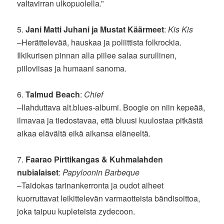
valtavirran ulkopuolella.”
5.
Jani Matti Juhani ja Mustat Käärmeet
:
Kis Kis
–Herättelevää, hauskaa ja poliittista folkrockia.
Ilkikurisen pinnan alla piilee salaa surullinen,
piiloviisas ja humaani sanoma.
6.
Talmud Beach
:
Chief
–Ilahduttava alt.blues-albumi. Boogie on niin kepeää,
ilmavaa ja tiedostavaa, että bluusi kuulostaa pitkästä
aikaa elävältä eikä aikansa eläneeltä
.
7.
Faarao Pirttikangas & Kuhmalahden
nubialaiset
:
Papyloonin Barbeque
–Taidokas tarinankerronta ja oudot aiheet
kuorruttavat leikittelevän varmaotteista bändisoittoa,
joka taipuu kupleteista zydecoon.