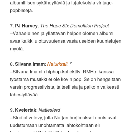
albumillisen sykähdyttäviä ja lujatekoisia vintage-
popbiisejä.
7.
PJ Harvey
:
The Hope Six Demolition Project
–Vähäeleinen ja yllättävän helpon oloinen albumi
avaa kaikki ulottuvuutensa vasta useiden kuuntelujen
myötä.
8.
Silvana Imam
:
Naturkraft
–Silvana Imamin hiphop-kollektiivi RMH:n kanssa
työstämä musiikki ei ole kovin pop. Se on hengeltään
varsin progressiivista, taiteellista ja paikoin vaikeasti
lähestyttävää.
9.
Kvelertak
:
Nattesferd
–Studiolivelevy, jolla Norjan hurjimukset onnistuvat
uudistumaan unohtamatta lähtökohtiaan eli