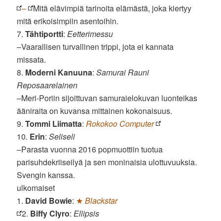
–
Mitä elävimpiä tarinoita elämästä, joka kiertyy
mitä erikoisimpiin asentoihin.
7.
Tähtiportti
:
Eetterimessu
–Vaarallisen turvallinen trippi, jota ei kannata
missata.
8.
Moderni Kanuuna
:
Samurai Rauni
Reposaarelainen
–Meri-Poriin sijoittuvan samuraielokuvan luonteikas
ääniraita on kuvansa mittainen kokonaisuus.
9.
Tommi Liimatta
:
Rokokoo Computer
10.
Erin
:
Seliseli
–Parasta vuonna 2016 popmuottiin tuotua
parisuhdekriiseilyä ja sen moninaisia ulottuvuuksia.
Svengin kanssa.
ulkomaiset
1.
David Bowie
:
★
Blackstar
2.
Biffy Clyro
:
Ellipsis