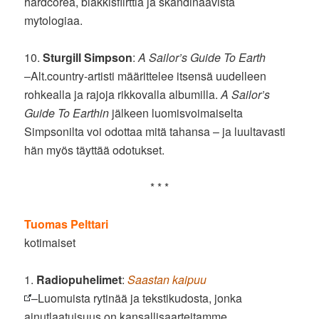
hardcorea, bläkkisflirttiä ja skandinaavista
mytologiaa.
10.
Sturgill Simpson
:
A Sailor’s Guide To Earth
–Alt.country-artisti määrittelee itsensä uudelleen
rohkealla ja rajoja rikkovalla albumilla.
A Sailor’s
Guide To Earthin
jälkeen luomisvoimaiselta
Simpsonilta voi odottaa mitä tahansa – ja luultavasti
hän myös täyttää odotukset.
* * *
Tuomas Pelttari
kotimaiset
1.
Radiopuhelimet
:
Saastan kaipuu
–Luomuista rytinää ja tekstikudosta, jonka
ainutlaatuisuus on kansallisaarteitamme.