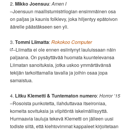
2.
Mikko Joensuu
:
Amen I
–Joensuun maallistumistrilogian ensimmäinen osa
on paljas ja kaunis folklevy, joka hiljentyy epätoivon
äärelle päästäkseen sen yli.
3.
Tommi Liimatta
:
Rokokoo Computer
–Liimatta ei ole ennen esiintynyt lauluissaan näin
paljaana. On pysäyttävää huomata kuuntelevansa
Liimatan sanoituksia, jotka uskoo ymmärtävänsä
tekijän tarkoittamalla tavalla ja joihin osaa jopa
samaistua.
4.
Litku Klemetti & Tuntematon numero
:
Horror ’15
–Rosoista punkotetta, ilahduttavaa itseironiaa,
komeita sovituksia ja vilpitöntä iskelmällisyyttä.
Hurmaavia lauluja tekevä Klemetti on jälleen uusi
todiste siitä, että kiehtovimmat kappaleet kirjoitetaan