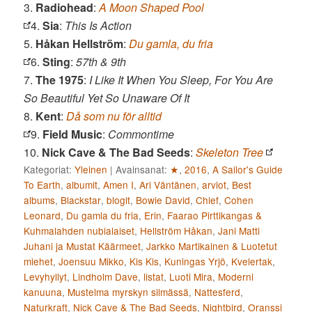
3.
Radiohead
:
A Moon Shaped Pool
4.
Sia
:
This Is Action
5.
Håkan Hellström
:
Du gamla, du fria
6.
Sting
:
57th & 9th
7.
The 1975
:
I Like It When You Sleep, For You Are
So Beautiful Yet So Unaware Of It
8.
Kent
:
Då som nu för alltid
9.
Field Music
:
Commontime
10.
Nick Cave & The Bad Seeds
:
Skeleton Tree
Kategoriat:
Yleinen
|
Avainsanat:
★
,
2016
,
A Sailor's Guide
To Earth
,
albumit
,
Amen I
,
Ari Väntänen
,
arviot
,
Best
albums
,
Blackstar
,
blogit
,
Bowie David
,
Chief
,
Cohen
Leonard
,
Du gamla du fria
,
Erin
,
Faarao Pirttikangas &
Kuhmalahden nubialaiset
,
Hellström Håkan
,
Jani Matti
Juhani ja Mustat Käärmeet
,
Jarkko Martikainen & Luotetut
miehet
,
Joensuu Mikko
,
Kis Kis
,
Kuningas Yrjö
,
Kvelertak
,
Levyhyllyt
,
Lindholm Dave
,
listat
,
Luoti Mira
,
Moderni
kanuuna
,
Mustelma myrskyn silmässä
,
Nattesferd
,
Naturkraft
,
Nick Cave & The Bad Seeds
,
Nightbird
,
Oranssi