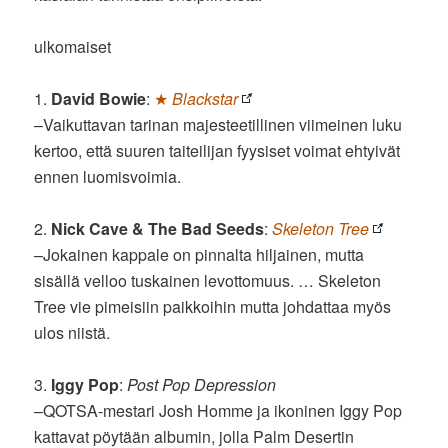
ulkomaiset
1.
David Bowie
:
★
Blackstar
–Vaikuttavan tarinan majesteetillinen viimeinen luku
kertoo, että suuren taiteilijan fyysiset voimat ehtyivät
ennen luomisvoimia.
2.
Nick Cave & The Bad Seeds
:
Skeleton Tree
–Jokainen kappale on pinnalta hiljainen, mutta
sisällä velloo tuskainen levottomuus. … Skeleton
Tree vie pimeisiin paikkoihin mutta johdattaa myös
ulos niistä.
3.
Iggy Pop
:
Post Pop Depression
–QOTSA-mestari Josh Homme ja ikoninen Iggy Pop
kattavat pöytään albumin, jolla Palm Desertin