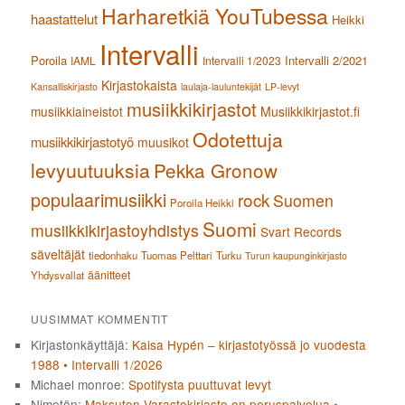
Harharetkiä YouTubessa
haastattelut
Heikki
Intervalli
Poroila
Intervalli 2/2021
IAML
Intervalli 1/2023
Kirjastokaista
Kansalliskirjasto
laulaja-lauluntekijät
LP-levyt
musiikkikirjastot
musiikkiaineistot
Musiikkikirjastot.fi
Odotettuja
musiikkikirjastotyö
muusikot
levyuutuuksia
Pekka Gronow
populaarimusiikki
rock
Suomen
Poroila Heikki
Suomi
musiikkikirjastoyhdistys
Svart Records
säveltäjät
tiedonhaku
Tuomas Pelttari
Turku
Turun kaupunginkirjasto
äänitteet
Yhdysvallat
UUSIMMAT KOMMENTIT
Kirjastonkäyttäjä
:
Kaisa Hypén – kirjastotyössä jo vuodesta
1988 • Intervalli 1/2026
Michael monroe
:
Spotifysta puuttuvat levyt
Nimetön
:
Maksuton Varastokirjasto on peruspalvelua •