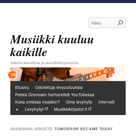
Haku
Musiikki kuuluu
kaikille
Aiheita musiikista ja musiikkikirjastoista
Päävalikko
Etusivu
Odotettuja levyuutuuksia
Pekka Gronowin harharetkiä YouTubessa
Kuka omistaa musiikin?
Oma levyhylly
Intervalli
Levyhyllyt
Musiikkikirjastot.fi
AVAINSANA-ARKISTO:
TOMORROW BECAME TODAY