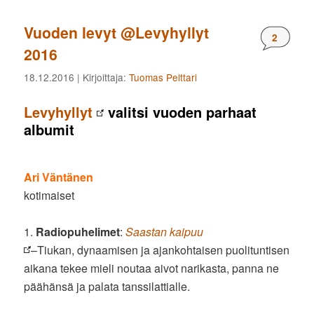
Vuoden levyt @Levyhyllyt
Komment
2
2016
18.12.2016
| Kirjoittaja:
Tuomas Pelttari
Levyhyllyt
valitsi vuoden parhaat
albumit
Ari Väntänen
kotimaiset
1.
Radiopuhelimet
:
Saastan kaipuu
–Tiukan, dynaamisen ja ajankohtaisen puolituntisen
aikana tekee mieli noutaa aivot narikasta, panna ne
päähänsä ja palata tanssilattialle.