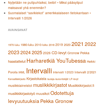
Nyljetään ne putipuhtaiksi, beibi! • Miksi pääsyliput
maksavat yhä enemmän?
Suomalaiset “savikiekot” amerikkalaiseen tietokantaan •
Intervalli 1/2026
AVAINSANAT
2021
2022
2019
1980-luku
2020
2010-luku
1970-luku
2018
2023
2024
2025
CD-levyt
2026
Gronow Pekka
Harharetkiä YouTubessa
haastattelut
Heikki
Intervalli
Poroila
Intervalli 2/2021
IAML
Intervalli 1/2023
Kirjastokaista
Kansalliskirjasto
laulaja-lauluntekijät
LP-levyt
musiikkikirjastot
musiikkiaineistot
Musiikkikirjastot.fi
Odotettuja
musiikkikirjastotyö
muusikot
levyuutuuksia
Pekka Gronow