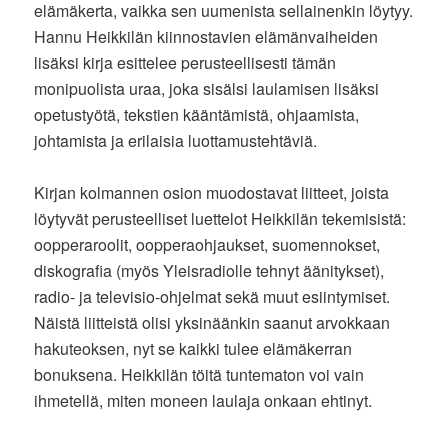
elämäkerta, vaikka sen uumenista sellainenkin löytyy.
Hannu Heikkilän kiinnostavien elämänvaiheiden
lisäksi kirja esittelee perusteellisesti tämän
monipuolista uraa, joka sisälsi laulamisen lisäksi
opetustyötä, tekstien kääntämistä, ohjaamista,
johtamista ja erilaisia luottamustehtäviä.
Kirjan kolmannen osion muodostavat liitteet, joista
löytyvät perusteelliset luettelot Heikkilän tekemisistä:
oopperaroolit, oopperaohjaukset, suomennokset,
diskografia (myös Yleisradiolle tehnyt äänitykset),
radio- ja televisio-ohjelmat sekä muut esiintymiset.
Näistä liitteistä olisi yksinäänkin saanut arvokkaan
hakuteoksen, nyt se kaikki tulee elämäkerran
bonuksena. Heikkilän töitä tuntematon voi vain
ihmetellä, miten moneen laulaja onkaan ehtinyt.