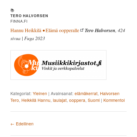
📚
TERO HALVORSEN
FINNA.FI
Hannu Heikkilä
•
Elämä oopperalle
Tero Halvorsen
, 424
sivua | Fuga 2023
Kategoriat:
Yleinen
|
Avainsanat:
elämäkerrat
,
Halvorsen
Tero
,
Heikkilä Hannu
,
laulajat
,
ooppera
,
Suomi
|
Kommentoi
Artikkelien selaus
←
Edellinen