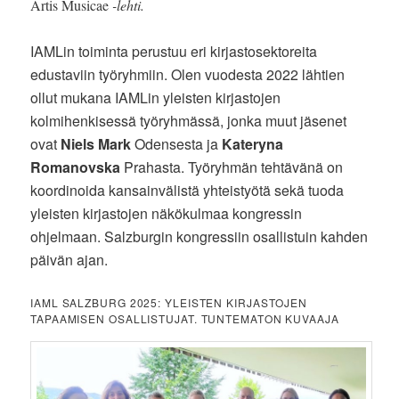
Artis Musicae
-lehti.
IAMLin toiminta perustuu eri kirjastosektoreita
edustaviin työryhmiin. Olen vuodesta 2022 lähtien
ollut mukana IAMLin yleisten kirjastojen
kolmihenkisessä työryhmässä, jonka muut jäsenet
ovat
Niels Mark
Odensesta ja
Kateryna
Romanovska
Prahasta. Työryhmän tehtävänä on
koordinoida kansainvälistä yhteistyötä sekä tuoda
yleisten kirjastojen näkökulmaa kongressin
ohjelmaan. Salzburgin kongressiin osallistuin kahden
päivän ajan.
IAML SALZBURG 2025: YLEISTEN KIRJASTOJEN
TAPAAMISEN OSALLISTUJAT. TUNTEMATON KUVAAJA