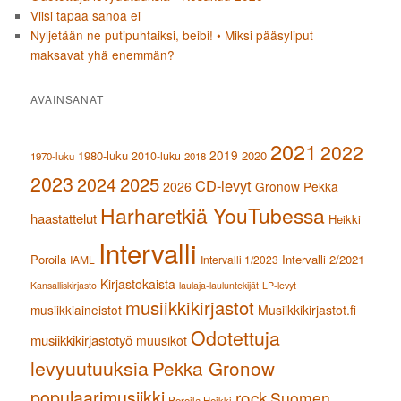
Viisi tapaa sanoa ei
Nyljetään ne putipuhtaiksi, beibi! • Miksi pääsyliput
maksavat yhä enemmän?
AVAINSANAT
2021
2022
2019
1980-luku
2020
2010-luku
1970-luku
2018
2023
2024
2025
CD-levyt
2026
Gronow Pekka
Harharetkiä YouTubessa
haastattelut
Heikki
Intervalli
Poroila
Intervalli 2/2021
IAML
Intervalli 1/2023
Kirjastokaista
Kansalliskirjasto
laulaja-lauluntekijät
LP-levyt
musiikkikirjastot
musiikkiaineistot
Musiikkikirjastot.fi
Odotettuja
musiikkikirjastotyö
muusikot
levyuutuuksia
Pekka Gronow
populaarimusiikki
rock
Suomen
Poroila Heikki