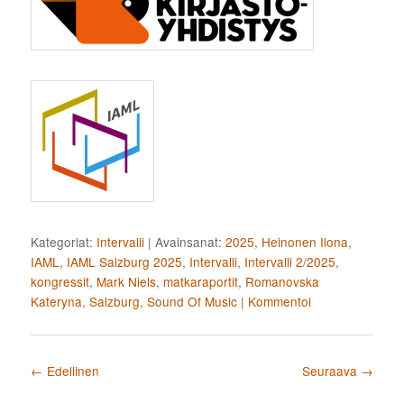
Kategoriat:
Intervalli
|
Avainsanat:
2025
,
Heinonen Ilona
,
IAML
,
IAML Salzburg 2025
,
Intervalli
,
Intervalli 2/2025
,
kongressit
,
Mark Niels
,
matkaraportit
,
Romanovska
Kateryna
,
Salzburg
,
Sound Of Music
|
Kommentoi
Artikkelien selaus
←
Edellinen
Seuraava
→