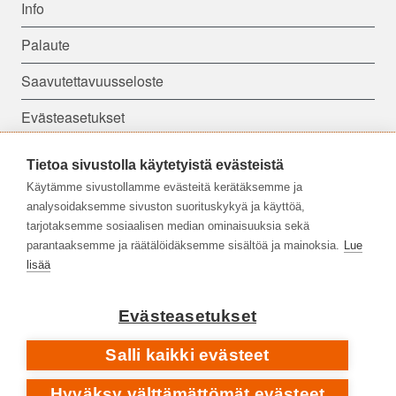
Info
Palaute
Saavutettavuusseloste
Evästeasetukset
Tietoa sivustolla käytetyistä evästeistä
Seuraa meitä:
Käytämme sivustollamme evästeitä kerätäksemme ja
analysoidaksemme sivuston suorituskykyä ja käyttöä,
tarjotaksemme sosiaalisen median ominaisuuksia sekä
parantaaksemme ja räätälöidäksemme sisältöä ja mainoksia.
Lue
lisää
Evästeasetukset
Salli kaikki evästeet
Hyväksy välttämättömät evästeet