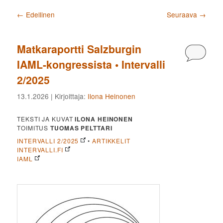
Artikkelien selaus
←
Edellinen
Seuraava
→
Matkaraportti Salzburgin
Kommen
IAML-kongressista • Intervalli
2/2025
13.1.2026
| Kirjoittaja:
Ilona Heinonen
TEKSTI JA KUVAT
ILONA HEINONEN
TOIMITUS
TUOMAS PELTTARI
INTERVALLI 2/2025
•
ARTIKKELIT
INTERVALLI.FI
IAML