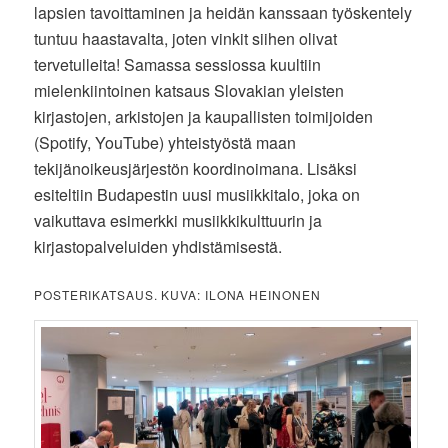
lapsien tavoittaminen ja heidän kanssaan työskentely
tuntuu haastavalta, joten vinkit siihen olivat
tervetulleita! Samassa sessiossa kuultiin
mielenkiintoinen katsaus Slovakian yleisten
kirjastojen, arkistojen ja kaupallisten toimijoiden
(Spotify, YouTube) yhteistyöstä maan
tekijänoikeusjärjestön koordinoimana. Lisäksi
esiteltiin Budapestin uusi musiikkitalo, joka on
vaikuttava esimerkki musiikkikulttuurin ja
kirjastopalveluiden yhdistämisestä.
POSTERIKATSAUS. KUVA: ILONA HEINONEN