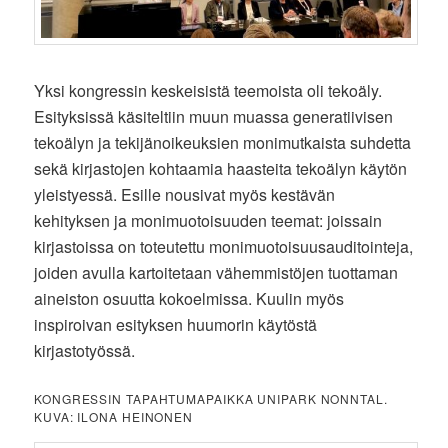
Yksi kongressin keskeisistä teemoista oli tekoäly.
Esityksissä käsiteltiin muun muassa generatiivisen
tekoälyn ja tekijänoikeuksien monimutkaista suhdetta
sekä kirjastojen kohtaamia haasteita tekoälyn käytön
yleistyessä. Esille nousivat myös kestävän
kehityksen ja monimuotoisuuden teemat: joissain
kirjastoissa on toteutettu monimuotoisuusauditointeja,
joiden avulla kartoitetaan vähemmistöjen tuottaman
aineiston osuutta kokoelmissa. Kuulin myös
inspiroivan esityksen huumorin käytöstä
kirjastotyössä.
KONGRESSIN TAPAHTUMAPAIKKA UNIPARK NONNTAL.
KUVA: ILONA HEINONEN