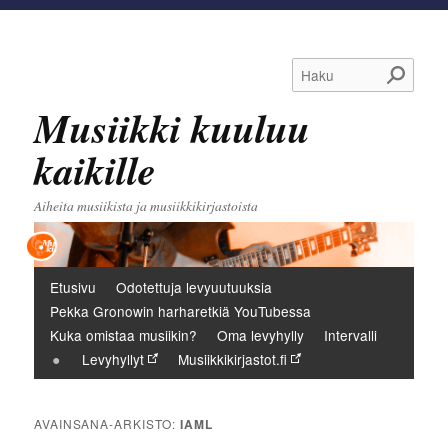
Haku
Musiikki kuuluu
kaikille
Aiheita musiikista ja musiikkikirjastoista
Päävalikko
Etusivu
Odotettuja levyuutuuksia
Pekka Gronowin harharetkiä YouTubessa
Kuka omistaa musiikin?
Oma levyhylly
Intervalli
Levyhyllyt
Musiikkikirjastot.fi
AVAINSANA-ARKISTO:
IAML