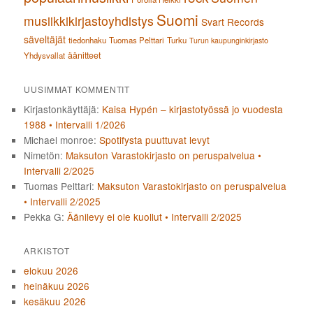
Suomi
musiikkikirjastoyhdistys
Svart Records
säveltäjät
tiedonhaku
Tuomas Pelttari
Turku
Turun kaupunginkirjasto
äänitteet
Yhdysvallat
UUSIMMAT KOMMENTIT
Kirjastonkäyttäjä
:
Kaisa Hypén – kirjastotyössä jo vuodesta
1988 • Intervalli 1/2026
Michael monroe
:
Spotifysta puuttuvat levyt
Nimetön
:
Maksuton Varastokirjasto on peruspalvelua •
Intervalli 2/2025
Tuomas Pelttari
:
Maksuton Varastokirjasto on peruspalvelua
• Intervalli 2/2025
Pekka G
:
Äänilevy ei ole kuollut • Intervalli 2/2025
ARKISTOT
elokuu 2026
heinäkuu 2026
kesäkuu 2026