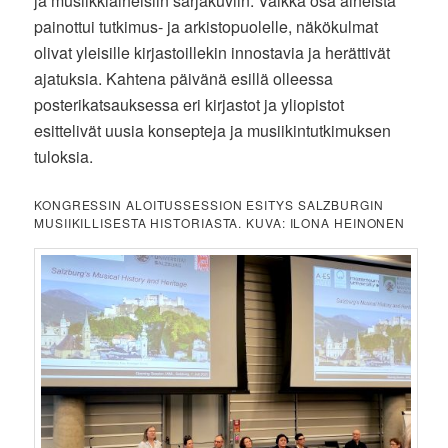
ja musiikkiaiheisiin sarjakuviin. Vaikka osa aiheista
painottui tutkimus- ja arkistopuolelle, näkökulmat
olivat yleisille kirjastoillekin innostavia ja herättivät
ajatuksia. Kahtena päivänä esillä olleessa
posterikatsauksessa eri kirjastot ja yliopistot
esittelivät uusia konsepteja ja musiikintutkimuksen
tuloksia.
KONGRESSIN ALOITUSSESSION ESITYS SALZBURGIN
MUSIIKILLISESTA HISTORIASTA. KUVA: ILONA HEINONEN