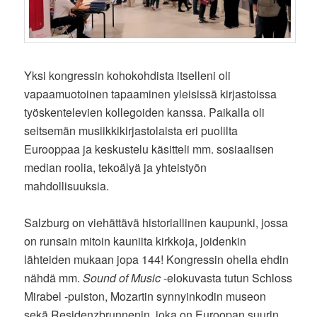
Yksi kongressin kohokohdista itselleni oli
vapaamuotoinen tapaaminen yleisissä kirjastoissa
työskentelevien kollegoiden kanssa. Paikalla oli
seitsemän musiikkikirjastolaista eri puolilta
Eurooppaa ja keskustelu käsitteli mm. sosiaalisen
median roolia, tekoälyä ja yhteistyön
mahdollisuuksia.
Salzburg on viehättävä historiallinen kaupunki, jossa
on runsain mitoin kauniita kirkkoja, joidenkin
lähteiden mukaan jopa 144! Kongressin ohella ehdin
nähdä mm.
Sound of Music
-elokuvasta tutun Schloss
Mirabel -puiston, Mozartin synnyinkodin museon
sekä Residenzbrunnenin, joka on Euroopan suurin