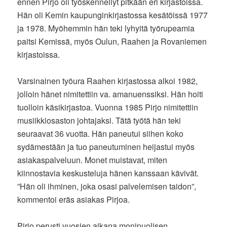
ennen Pirjo oli työskennellyt pitkään eri kirjastoissa.
Hän oli Kemin kaupunginkirjastossa kesätöissä 1977
ja 1978. Myöhemmin hän teki lyhyitä työrupeamia
paitsi Kemissä, myös Oulun, Raahen ja Rovaniemen
kirjastoissa.
Varsinainen työura Raahen kirjastossa alkoi 1982,
jolloin hänet nimitettiin va. amanuenssiksi. Hän hoiti
tuolloin käsikirjastoa. Vuonna 1985 Pirjo nimitettiin
musiikkiosaston johtajaksi. Tätä työtä hän teki
seuraavat 36 vuotta. Hän paneutui siihen koko
sydämestään ja tuo paneutuminen heijastui myös
asiakaspalveluun. Monet muistavat, miten
kiinnostavia keskusteluja hänen kanssaan kävivät.
”Hän oli ihminen, joka osasi palvelemisen taidon”,
kommentoi eräs asiakas Pirjoa.
Pirjo perusti vuosien aikana monipuolisen