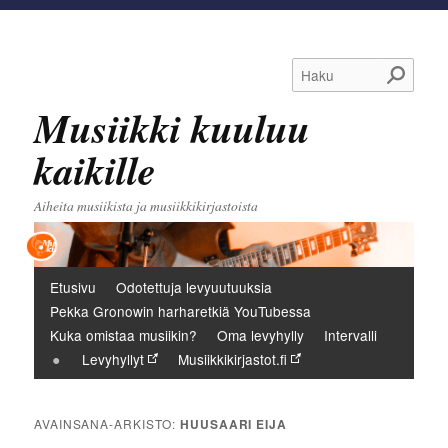
Haku
Musiikki kuuluu
kaikille
Aiheita musiikista ja musiikkikirjastoista
Päävalikko
Etusivu
Odotettuja levyuutuuksia
Pekka Gronowin harharetkiä YouTubessa
Kuka omistaa musiikin?
Oma levyhylly
Intervalli
Levyhyllyt
Musiikkikirjastot.fi
AVAINSANA-ARKISTO:
HUUSAARI EIJA