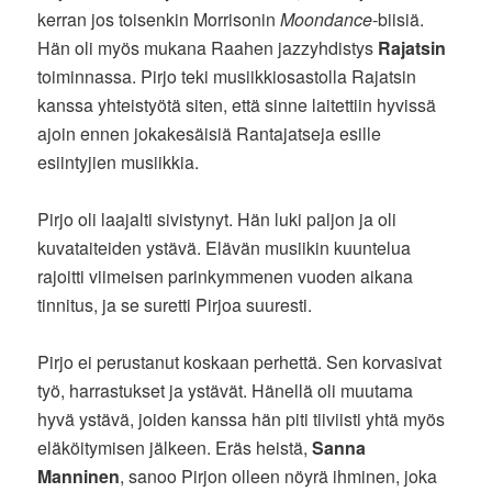
kerran jos toisenkin Morrisonin
Moondance
-biisiä.
Hän oli myös mukana Raahen jazzyhdistys
Rajatsin
toiminnassa. Pirjo teki musiikkiosastolla Rajatsin
kanssa yhteistyötä siten, että sinne laitettiin hyvissä
ajoin ennen jokakesäisiä Rantajatseja esille
esiintyjien musiikkia.
Pirjo oli laajalti sivistynyt. Hän luki paljon ja oli
kuvataiteiden ystävä. Elävän musiikin kuuntelua
rajoitti viimeisen parinkymmenen vuoden aikana
tinnitus, ja se suretti Pirjoa suuresti.
Pirjo ei perustanut koskaan perhettä. Sen korvasivat
työ, harrastukset ja ystävät. Hänellä oli muutama
hyvä ystävä, joiden kanssa hän piti tiiviisti yhtä myös
eläköitymisen jälkeen. Eräs heistä,
Sanna
Manninen
, sanoo Pirjon olleen nöyrä ihminen, joka