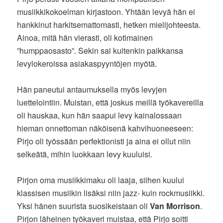
musiikkikokoelman kirjastoon. Yhtään levyä hän ei
hankkinut harkitsemattomasti, hetken mielijohteesta.
Ainoa, mitä hän vierasti, oli kotimainen
”humppaosasto”. Sekin sai kuitenkin paikkansa
levylokeroissa asiakaspyyntöjen myötä.
Hän paneutui antaumuksella myös levyjen
luettelointiin. Muistan, että joskus meillä työkavereilla
oli hauskaa, kun hän saapui levy kainalossaan
hieman onnettoman näköisenä kahvihuoneeseen:
Pirjo oli työssään perfektionisti ja aina ei ollut niin
selkeätä, mihin luokkaan levy kuuluisi.
Pirjon oma musiikkimaku oli laaja, siihen kuului
klassisen musiikin lisäksi niin jazz- kuin rockmusiikki.
Yksi hänen suurista suosikeistaan oli
Van Morrison
.
Pirjon läheinen työkaveri muistaa, että Pirjo soitti