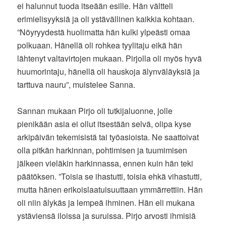
ei halunnut tuoda itseään esille. Hän vältteli
erimielisyyksiä ja oli ystävällinen kaikkia kohtaan.
”Nöyryydestä huolimatta hän kulki ylpeästi omaa
polkuaan. Hänellä oli rohkea tyylitaju eikä hän
lähtenyt valtavirtojen mukaan. Pirjolla oli myös hyvä
huumorintaju, hänellä oli hauskoja älynväläyksiä ja
tarttuva nauru”, muistelee Sanna.
Sannan mukaan Pirjo oli tutkijaluonne, jolle
pienikään asia ei ollut itsestään selvä, olipa kyse
arkipäivän tekemisistä tai työasioista. Ne saattoivat
olla pitkän harkinnan, pohtimisen ja tuumimisen
jälkeen vieläkin harkinnassa, ennen kuin hän teki
päätöksen. ”Toisia se ihastutti, toisia ehkä vihastutti,
mutta hänen erikoislaatuisuuttaan ymmärrettiin. Hän
oli niin älykäs ja lempeä ihminen. Hän eli mukana
ystäviensä iloissa ja suruissa. Pirjo arvosti ihmisiä