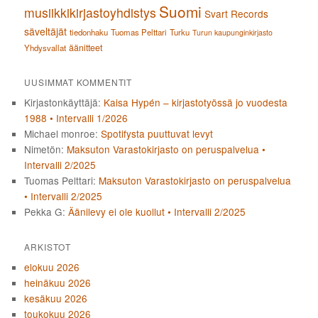
Suomi
musiikkikirjastoyhdistys
Svart Records
säveltäjät
tiedonhaku
Tuomas Pelttari
Turku
Turun kaupunginkirjasto
äänitteet
Yhdysvallat
UUSIMMAT KOMMENTIT
Kirjastonkäyttäjä
:
Kaisa Hypén – kirjastotyössä jo vuodesta
1988 • Intervalli 1/2026
Michael monroe
:
Spotifysta puuttuvat levyt
Nimetön
:
Maksuton Varastokirjasto on peruspalvelua •
Intervalli 2/2025
Tuomas Pelttari
:
Maksuton Varastokirjasto on peruspalvelua
• Intervalli 2/2025
Pekka G
:
Äänilevy ei ole kuollut • Intervalli 2/2025
ARKISTOT
elokuu 2026
heinäkuu 2026
kesäkuu 2026
toukokuu 2026