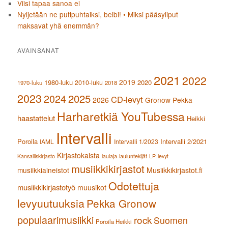
Viisi tapaa sanoa ei
Nyljetään ne putipuhtaiksi, beibi! • Miksi pääsyliput
maksavat yhä enemmän?
AVAINSANAT
2021
2022
2019
1980-luku
2020
2010-luku
1970-luku
2018
2023
2024
2025
CD-levyt
2026
Gronow Pekka
Harharetkiä YouTubessa
haastattelut
Heikki
Intervalli
Poroila
Intervalli 2/2021
IAML
Intervalli 1/2023
Kirjastokaista
Kansalliskirjasto
laulaja-lauluntekijät
LP-levyt
musiikkikirjastot
musiikkiaineistot
Musiikkikirjastot.fi
Odotettuja
musiikkikirjastotyö
muusikot
levyuutuuksia
Pekka Gronow
populaarimusiikki
rock
Suomen
Poroila Heikki