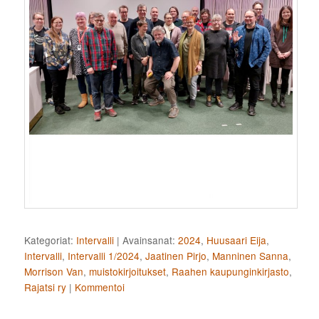
Kategoriat:
Intervalli
|
Avainsanat:
2024
,
Huusaari Eija
,
Intervalli
,
Intervalli 1/2024
,
Jaatinen Pirjo
,
Manninen Sanna
,
Morrison Van
,
muistokirjoitukset
,
Raahen kaupunginkirjasto
,
Rajatsi ry
|
Kommentoi