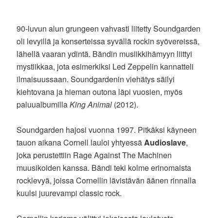
90-luvun alun grungeen vahvasti liitetty Soundgarden
oli levyillä ja konserteissa syvällä rockin syövereissä,
lähellä vaaran ydintä. Bändin musiikkihämyyn liittyi
mystiikkaa, jota esimerkiksi Led Zeppelin kannatteli
ilmaisuussaan. Soundgardenin viehätys säilyi
kiehtovana ja hieman outona läpi vuosien, myös
paluualbumilla
King Animal
(2012).
Soundgarden hajosi vuonna 1997. Pitkäksi käyneen
tauon aikana Cornell lauloi yhtyessä
Audioslave
,
joka perustettiin Rage Against The Machinen
muusikoiden kanssa. Bändi teki kolme erinomaista
rocklevyä, joissa Cornellin lävistävän äänen rinnalla
kuulsi juurevampi classic rock.