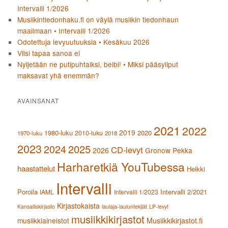
Intervalli 1/2026
Musiikintiedonhaku.fi on väylä musiikin tiedonhaun
maailmaan • Intervalli 1/2026
Odotettuja levyuutuuksia • Kesäkuu 2026
Viisi tapaa sanoa ei
Nyljetään ne putipuhtaiksi, beibi! • Miksi pääsyliput
maksavat yhä enemmän?
AVAINSANAT
2021
2022
2019
1980-luku
2020
2010-luku
1970-luku
2018
2023
2024
2025
CD-levyt
2026
Gronow Pekka
Harharetkiä YouTubessa
haastattelut
Heikki
Intervalli
Poroila
Intervalli 2/2021
IAML
Intervalli 1/2023
Kirjastokaista
Kansalliskirjasto
laulaja-lauluntekijät
LP-levyt
musiikkikirjastot
musiikkiaineistot
Musiikkikirjastot.fi