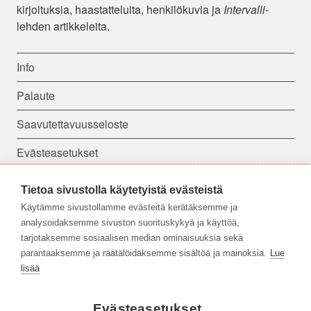
kirjoituksia, haastatteluita, henkilökuvia ja
Intervalli
-
lehden artikkeleita.
Info
Palaute
Saavutettavuusseloste
Evästeasetukset
Tietoa sivustolla käytetyistä evästeistä
Seuraa meitä:
Käytämme sivustollamme evästeitä kerätäksemme ja
analysoidaksemme sivuston suorituskykyä ja käyttöä,
tarjotaksemme sosiaalisen median ominaisuuksia sekä
parantaaksemme ja räätälöidäksemme sisältöä ja mainoksia.
Lue
lisää
Evästeasetukset