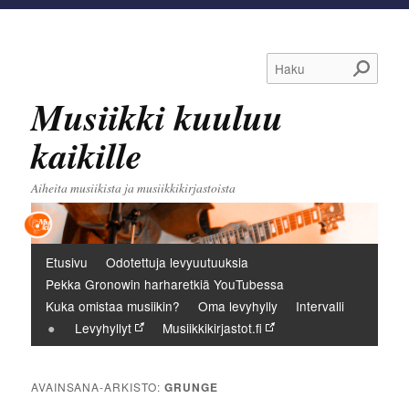
Haku
Musiikki kuuluu
kaikille
Aiheita musiikista ja musiikkikirjastoista
Päävalikko
Etusivu
Odotettuja levyuutuuksia
Pekka Gronowin harharetkiä YouTubessa
Kuka omistaa musiikin?
Oma levyhylly
Intervalli
Levyhyllyt
Musiikkikirjastot.fi
AVAINSANA-ARKISTO:
GRUNGE