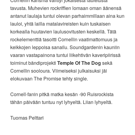
Cornellin karisma välittyi jokaisesta lauletusta
tavusta. Muhevien rockriffien lomaan oman äänensä
antanut laulaja tuntui olevan parhaimmillaan aina kun
lauloi, yhtä lailla matalavireisten kuin tuskaisen
korkealla huutavien laulusovitusten keskellä. Tätä
rockelementtiä tasoitti Cornellin vaatimattomuus ja
keikkojen leppoisa sanailu. Soundgardenin kauniin
vaaran vastapainona tuntui liikehtivän kaveripiirissä
toiminut bändiprojekti
Temple Of The Dog
sekä
Cornellin sooloura. Viimeiseksi julkaisuksi jäi
elokuvaan The Promise tehty single.
Cornell-fanin pitkä matka kesän -90 Ruisrockista
tähän päivään tuntuu nyt lyhyeltä. Liian lyhyeltä.
Tuomas Pelttari