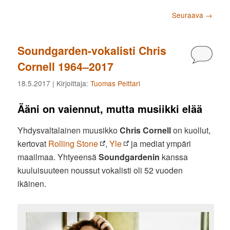
Artikkelien selaus
Seuraava
→
Soundgarden-vokalisti Chris
Kommen
Cornell 1964–2017
18.5.2017
| Kirjoittaja:
Tuomas Pelttari
Ääni on vaiennut, mutta musiikki elää
Yhdysvaltalainen muusikko
Chris Cornell
on kuollut,
kertovat
Rolling Stone
,
Yle
ja mediat ympäri
maailmaa. Yhtyeensä
Soundgardenin
kanssa
kuuluisuuteen noussut vokalisti oli 52 vuoden
ikäinen.