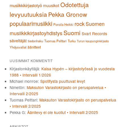
Odotettuja
musiikkikirjastotyö
muusikot
levyuutuuksia
Pekka Gronow
populaarimusiikki
rock
Suomen
Poroila Heikki
Suomi
musiikkikirjastoyhdistys
Svart Records
säveltäjät
tiedonhaku
Tuomas Pelttari
Turku
Turun kaupunginkirjasto
äänitteet
Yhdysvallat
UUSIMMAT KOMMENTIT
Kirjastonkäyttäjä
:
Kaisa Hypén – kirjastotyössä jo vuodesta
1988 • Intervalli 1/2026
Michael monroe
:
Spotifysta puuttuvat levyt
Nimetön
:
Maksuton Varastokirjasto on peruspalvelua •
Intervalli 2/2025
Tuomas Pelttari
:
Maksuton Varastokirjasto on peruspalvelua
• Intervalli 2/2025
Pekka G
:
Äänilevy ei ole kuollut • Intervalli 2/2025
ARKISTOT