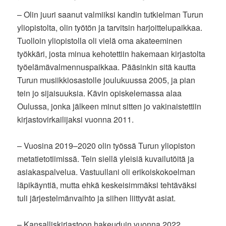
– Olin juuri saanut valmiiksi kandin tutkielman Turun
yliopistolta, olin työtön ja tarvitsin harjoittelupaikkaa.
Tuolloin yliopistolla oli vielä oma akateeminen
työkkäri, josta minua kehotettiin hakemaan kirjastolta
työelämävalmennuspaikkaa. Pääsinkin sitä kautta
Turun musiikkiosastolle joulukuussa 2005, ja pian
tein jo sijaisuuksia. Kävin opiskelemassa alaa
Oulussa, jonka jälkeen minut sitten jo vakinaistettiin
kirjastovirkailijaksi vuonna 2011.
– Vuosina 2019–2020 olin työssä Turun yliopiston
metatietotiimissä. Tein siellä yleisiä kuvailutöitä ja
asiakaspalvelua. Vastuullani oli erikoiskokoelman
läpikäyntiä, mutta ehkä keskeisimmäksi tehtäväksi
tuli järjestelmänvaihto ja siihen liittyvät asiat.
– Kansalliskirjastoon hakeuduin vuonna 2022,