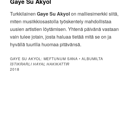
Gaye Su Akyol
Turkkilainen
Gaye Su Akyol
on malliesimerkki siitä,
miten musiikkiosastolla työskentely mahdollistaa
uusien artistien löytämisen. Yhtenä päivänä vastaan
vain tulee jotain, josta haluaa tietää mitä se on ja
hyvällä tuurilla huomaa pitävänsä.
GAYE SU AKYOL: MEFTUNUM SANA • ALBUMILTA
İSTIKRARLI HAYAL HAKIKATTIR
2018