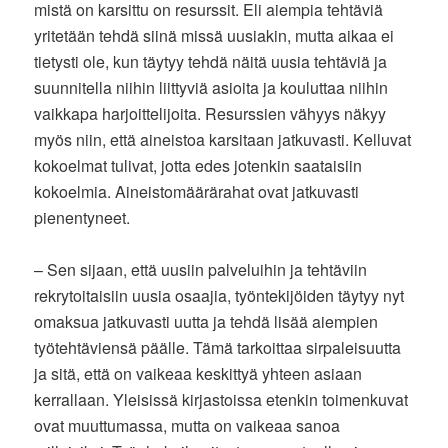
mistä on karsittu on resurssit. Eli aiempia tehtäviä
yritetään tehdä siinä missä uusiakin, mutta aikaa ei
tietysti ole, kun täytyy tehdä näitä uusia tehtäviä ja
suunnitella niihin liittyviä asioita ja kouluttaa niihin
vaikkapa harjoittelijoita. Resurssien vähyys näkyy
myös niin, että aineistoa karsitaan jatkuvasti. Kelluvat
kokoelmat tulivat, jotta edes jotenkin saataisiin
kokoelmia. Aineistomäärärahat ovat jatkuvasti
pienentyneet.
– Sen sijaan, että uusiin palveluihin ja tehtäviin
rekrytoitaisiin uusia osaajia, työntekijöiden täytyy nyt
omaksua jatkuvasti uutta ja tehdä lisää aiempien
työtehtäviensä päälle. Tämä tarkoittaa sirpaleisuutta
ja sitä, että on vaikeaa keskittyä yhteen asiaan
kerrallaan. Yleisissä kirjastoissa etenkin toimenkuvat
ovat muuttumassa, mutta on vaikeaa sanoa