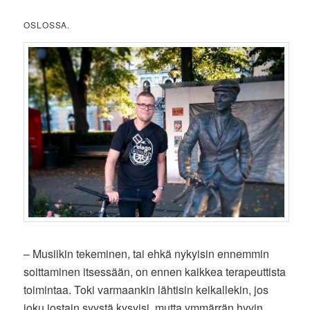
OSLOSSA.
– Musiikin tekeminen, tai ehkä nykyisin ennemmin
soittaminen itsessään, on ennen kaikkea terapeuttista
toimintaa. Toki varmaankin lähtisin keikallekin, jos
joku jostain syystä kysyisi, mutta ymmärrän hyvin,