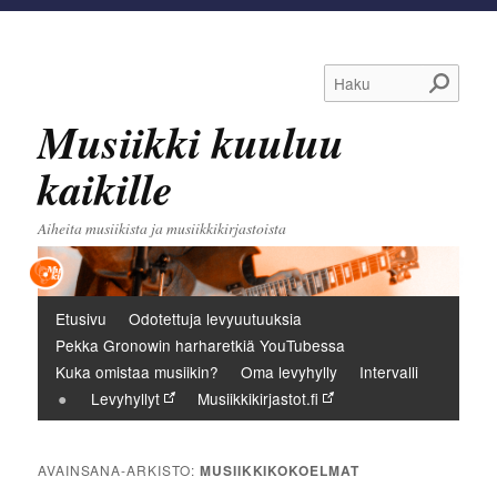
Haku
Musiikki kuuluu
kaikille
Aiheita musiikista ja musiikkikirjastoista
Päävalikko
Etusivu
Odotettuja levyuutuuksia
Pekka Gronowin harharetkiä YouTubessa
Kuka omistaa musiikin?
Oma levyhylly
Intervalli
Levyhyllyt
Musiikkikirjastot.fi
AVAINSANA-ARKISTO:
MUSIIKKIKOKOELMAT