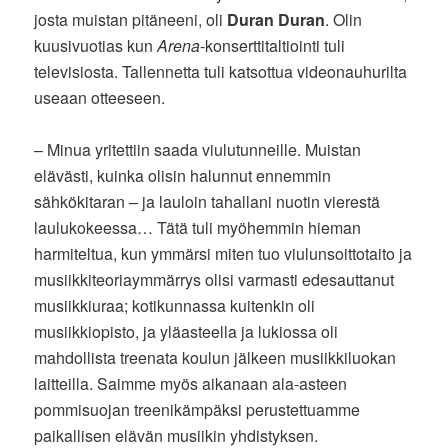
josta muistan pitäneeni, oli
Duran Duran
. Olin
kuusivuotias kun
Arena
-konserttitaltiointi tuli
televisiosta. Tallennetta tuli katsottua videonauhurilta
useaan otteeseen.
– Minua yritettiin saada viulutunneille. Muistan
elävästi, kuinka olisin halunnut ennemmin
sähkökitaran – ja lauloin tahallani nuotin vierestä
laulukokeessa… Tätä tuli myöhemmin hieman
harmiteltua, kun ymmärsi miten tuo viulunsoittotaito ja
musiikkiteoriaymmärrys olisi varmasti edesauttanut
musiikkiuraa; kotikunnassa kuitenkin oli
musiikkiopisto, ja yläasteella ja lukiossa oli
mahdollista treenata koulun jälkeen musiikkiluokan
laitteilla. Saimme myös aikanaan ala-asteen
pommisuojan treenikämpäksi perustettuamme
paikallisen elävän musiikin yhdistyksen.