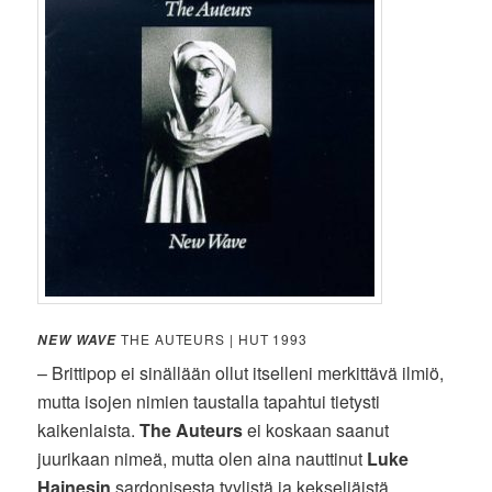
THE AUTEURS | HUT 1993
NEW WAVE
– Brittipop ei sinällään ollut itselleni merkittävä ilmiö,
mutta isojen nimien taustalla tapahtui tietysti
kaikenlaista.
The Auteurs
ei koskaan saanut
juurikaan nimeä, mutta olen aina nauttinut
Luke
Hainesin
sardonisesta tyylistä ja kekseliäistä