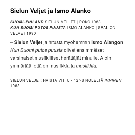
Sielun Veljet
ja
Ismo Alanko
SIELUN VELJET | POKO 1988
SUOMI–FINLAND
ISMO ALANKO | SEAL ON
KUN SUOMI PUTOS PUUSTA
VELVET 1990
–
Sielun Veljet
ja hitusta myöhemmin
Ismo Alangon
Kun Suomi putos puusta
olivat ensimmäiset
varsinaiset musiikilliset herättäjät minulle. Aloin
ymmärtää, että on musiikkia ja
musiikkia.
SIELUN VELJET: HAISTA VITTU • 12″-SINGLELTÄ
IHMINEN
1988