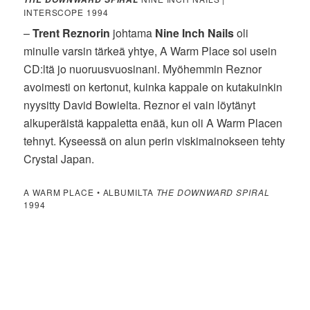
INTERSCOPE 1994
–
Trent Reznorin
johtama
Nine Inch Nails
oli
minulle varsin tärkeä yhtye, A Warm Place soi usein
CD:ltä jo nuoruusvuosinani. Myöhemmin Reznor
avoimesti on kertonut, kuinka kappale on kutakuinkin
nyysitty David Bowielta. Reznor ei vain löytänyt
alkuperäistä kappaletta enää, kun oli A Warm Placen
tehnyt. Kyseessä on alun perin viskimainokseen tehty
Crystal Japan.
A WARM PLACE • ALBUMILTA
THE DOWNWARD SPIRAL
1994