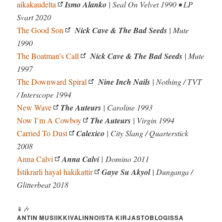
aikakaudelta
Ismo Alanko
| Seal On Velvet 1990 • LP
Svart 2020
The Good Son
Nick Cave & The Bad Seeds
| Mute
1990
The Boatman’s Call
Nick Cave & The Bad Seeds
| Mute
1997
The Downward Spiral
Nine Inch Nails
| Nothing / TVT
/ Interscope 1994
New Wave
The Auteurs
| Caroline 1993
Now I’m A Cowboy
The Auteurs
| Virgin 1994
Carried To Dust
Calexico
| City Slang / Quarterstick
2008
Anna Calvi
Anna Calvi
| Domino 2011
İstikrarli hayal hakikattir
Gaye Su Akyol
| Dunganga /
Glitterbeat 2018
📱🎶
ANTIN MUSIIKKIVALINNOISTA KIRJASTOBLOGISSA