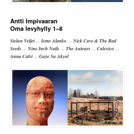
Antti Impivaaran
Oma levyhylly
1–8
Sielun Veljet
…
Ismo Alanko
…
Nick Cave & The Bad
Seeds
…
Nine Inch Nails
…
The Auteurs
…
Calexico
…
Anna Calvi
…
Gaye Su Akyol