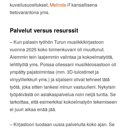
kuvailusuositukset,
Melinda
kansallisena
tietovarantona yms.
Palvelut versus resurssit
– Kun palasin työhön Turun musiikkikirjastoon
vuonna 2025 koko toimenkuvani oli muuttunut.
Aiemmin tein laajemmin valintaa ja kokoelmatyötä,
lehtityötä yms. Poissa ollessani musiikkiosastoon oli
ympätty pajatoimintaa (mm. 3D-tulostimet ja
vinyylileikkuri yms.) ja sijaiseni olivat tehneet tätä
työtä, joka sitten lankesi minun vastuulleni. Nykyisin
työpäivästä on asiakaspalvelua noin neljä tuntia. Se
tarkoittaa, että esimerkiksi kokoelmatyön tekemiseen
ei juuri aikaa enää jää.
– Kirjastoon tuodaan uusia palveluita koko ajan. Se