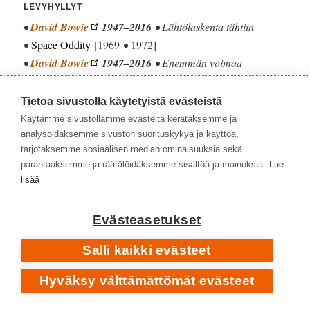
LEVYHYLLYT
•
David Bowie
1947–2016
• Lähtölaskenta tähtiin
•
Space Oddity
[1969
•
1972]
•
David Bowie
1947–2016
• Enemmän voimaa
rauhallisuudesta •
hours…
[1999]
•
David Bowie
1947–2016
• jazzia ja rockia
Tietoa sivustolla käytetyistä evästeistä
moderneimmillaan •
★ Blackstar
[2016]
Käytämme sivustollamme evästeitä kerätäksemme ja
•
Duran Duran
– tie tähtien joukkoon •
Rio
[1982]
analysoidaksemme sivuston suorituskykyä ja käyttöä,
tarjotaksemme sosiaalisen median ominaisuuksia sekä
•
Duran Duran
– iso juttu, unohdettu klassikko •
Big
parantaaksemme ja räätälöidäksemme sisältöä ja mainoksia.
Lue
Thing
[1988]
lisää
•
Ismo Alanko
– ajan hermolla •
Jäätyneitä lauluja
[1993]
Evästeasetukset
•
Ismo Alanko
– ainutlaatuinen hetkien sarja •
Yksin
Vanhalla
[2017]
Salli kaikki evästeet
•
Nick Cave & The Bad Seeds
– pimeä tie kohti valoa •
Skeleton Tree
[2016]
Hyväksy välttämättömät evästeet
•
Nine Inch Nails
– loikka lähitulevaisuuteen •
Pretty