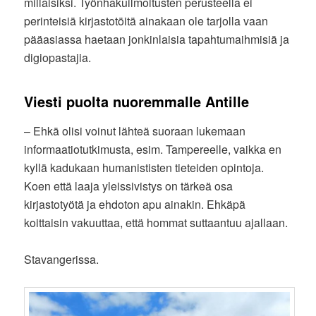
millaisiksi. Työnhakuilmoitusten perusteella ei
perinteisiä kirjastotöitä ainakaan ole tarjolla vaan
pääasiassa haetaan jonkinlaisia tapahtumaihmisiä ja
digiopastajia.
Viesti puolta nuoremmalle Antille
– Ehkä olisi voinut lähteä suoraan lukemaan
informaatiotutkimusta, esim. Tampereelle, vaikka en
kyllä kadukaan humanististen tieteiden opintoja.
Koen että laaja yleissivistys on tärkeä osa
kirjastotyötä ja ehdoton apu ainakin. Ehkäpä
koittaisin vakuuttaa, että hommat suttaantuu ajallaan.
Stavangerissa.