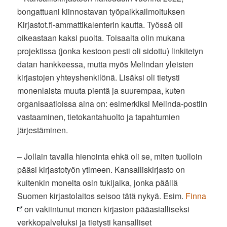
bongattuani kiinnostavan työpaikkailmoituksen
Kirjastot.fi-ammattikalenterin kautta. Työssä oli
oikeastaan kaksi puolta. Toisaalta olin mukana
projektissa (jonka kestoon pesti oli sidottu) linkitetyn
datan hankkeessa, mutta myös Melindan yleisten
kirjastojen yhteyshenkilönä. Lisäksi oli tietysti
monenlaista muuta pientä ja suurempaa, kuten
organisaatioissa aina on: esimerkiksi Melinda-postiin
vastaaminen, tietokantahuolto ja tapahtumien
järjestäminen.
– Jollain tavalla hienointa ehkä oli se, miten tuolloin
pääsi kirjastotyön ytimeen. Kansalliskirjasto on
kuitenkin monelta osin tukijalka, jonka päällä
Suomen kirjastolaitos seisoo tätä nykyä. Esim.
Finna
on vakiintunut monen kirjaston pääasialliseksi
verkkopalveluksi ja tietysti kansalliset