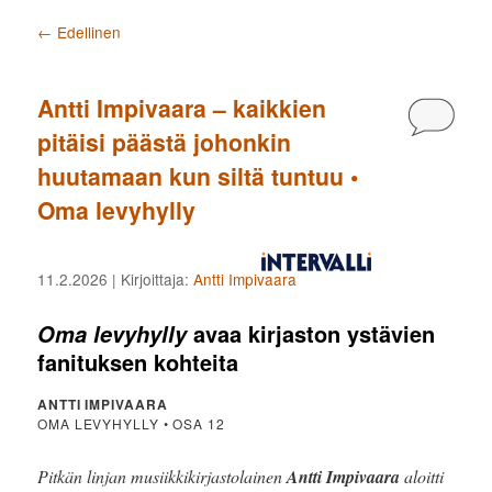
Artikkelien selaus
←
Edellinen
Antti Impivaara – kaikkien
Kommen
pitäisi päästä johonkin
huutamaan kun siltä tuntuu •
Oma levyhylly
11.2.2026
| Kirjoittaja:
Antti Impivaara
avaa kirjaston ystävien
Oma levyhylly
fanituksen kohteita
ANTTI IMPIVAARA
OMA LEVYHYLLY • OSA 12
Pitkän linjan musiikkikirjastolainen
Antti Impivaara
aloitti