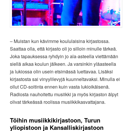
– Muistan kun kävimme koululaisina kirjastossa.
Saattaa olla, että kirjasto oli jo silloin minulle tärkeä.
Joka tapauksessa ryhdyin jo ala-asteella viettämään
siellä aikaa koulun jälkeen. Ja varsinkin yläasteella
ja lukiossa olin usein etsimässä luettavaa. Lisäksi
kirjastosta sai vinyylilevyjä kuunneltavaksi. Minulla ei
ollut CD-soitinta ennen kuin vasta lukioikäisenä.
Radiosta nauhoitettu musiikki ja myös kirjaston älpyt
olivat tärkeässä roolissa musiikkikasvattajana.
Töihin musiikkikirjastoon, Turun
yliopistoon ja Kansalliskirjastoon