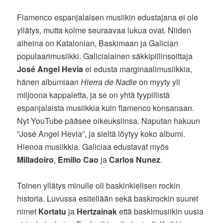
Flamenco espanjalaisen musiikin edustajana ei ole
yllätys, mutta kolme seuraavaa lukua ovat. Niiden
aiheina on Katalonian, Baskimaan ja Galician
populaarimusiikki. Galicialainen säkkipillinsoittaja
José Angel Hevia
ei edusta marginaalimusiikkia,
hänen albumiaan
Hierra de Nadie
on myyty yli
miljoona kappaletta, ja se on yhtä tyypillistä
espanjalaista musiikkia kuin flamenco konsanaan.
Nyt YouTube pääsee oikeuksiinsa. Naputan hakuun
”José Angel Hevia”, ja sieltä löytyy koko albumi.
Hienoa musiikkia. Galiciaa edustavat myös
Milladoiro
,
Emilio Cao
ja
Carlos Nunez
.
Toinen yllätys minulle oli baskinkielisen rockin
historia. Luvussa esitellään sekä baskirockin suuret
nimet
Kortatu
ja
Hertzainak
että baskimusiikin uusia