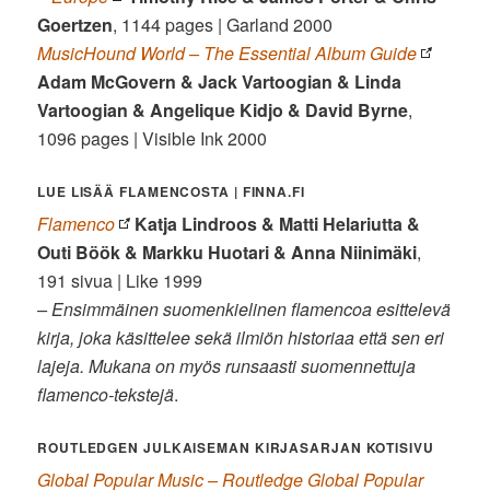
Goertzen
, 1144 pages | Garland 2000
MusicHound World – The Essential Album Guide
Adam McGovern & Jack Vartoogian & Linda
Vartoogian & Angelique Kidjo & David Byrne
,
1096 pages | Visible Ink 2000
LUE LISÄÄ FLAMENCOSTA | FINNA.FI
Flamenco
Katja Lindroos & Matti Helariutta &
Outi Böök & Markku Huotari & Anna Niinimäki
,
191 sivua | Like 1999
– Ensimmäinen suomenkielinen flamencoa esittelevä
kirja, joka käsittelee sekä ilmiön historiaa että sen eri
lajeja. Mukana on myös runsaasti suomennettuja
flamenco-tekstejä
.
ROUTLEDGEN JULKAISEMAN KIRJASARJAN KOTISIVU
Global Popular Music – Routledge Global Popular