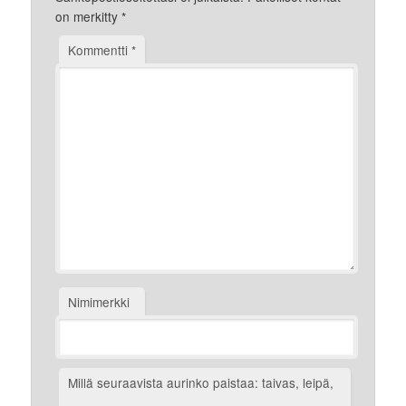
on merkitty
*
Kommentti
*
Nimimerkki
Millä seuraavista aurinko paistaa: taivas, leipä,