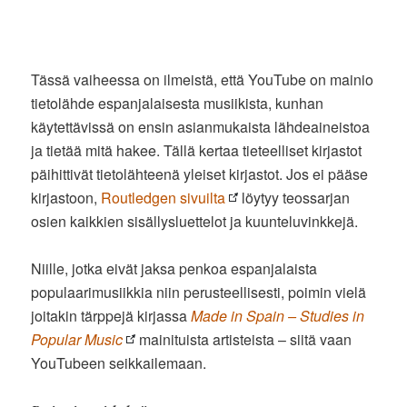
Tässä vaiheessa on ilmeistä, että YouTube on mainio
tietolähde espanjalaisesta musiikista, kunhan
käytettävissä on ensin asianmukaista lähdeaineistoa
ja tietää mitä hakee. Tällä kertaa tieteelliset kirjastot
päihittivät tietolähteenä yleiset kirjastot. Jos ei pääse
kirjastoon,
Routledgen sivuilta
löytyy teossarjan
osien kaikkien sisällysluettelot ja kuunteluvinkkejä.
Niille, jotka eivät jaksa penkoa espanjalaista
populaarimusiikkia niin perusteellisesti, poimin vielä
joitakin tärppejä kirjassa
Made in Spain – Studies in
Popular Music
mainituista artisteista – siitä vaan
YouTubeen seikkailemaan.