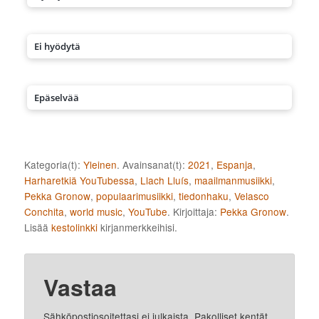
Ei hyödytä
Epäselvää
Kategoria(t):
Yleinen
. Avainsanat(t):
2021
,
Espanja
,
Harharetkiä YouTubessa
,
Llach Lluís
,
maailmanmusiikki
,
Pekka Gronow
,
populaarimusiikki
,
tiedonhaku
,
Velasco
Conchita
,
world music
,
YouTube
. Kirjoittaja:
Pekka Gronow
.
Lisää
kestolinkki
kirjanmerkkeihisi.
Vastaa
Sähköpostiosoitettasi ei julkaista.
Pakolliset kentät