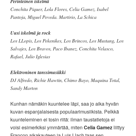
Perinteinen iskelmä
Conchita Piquer, Lola Flores, Celia Gamez, Isabel
Pantoja, Miguel Poveda. Martirio, La Schica
Uusi iskelmä ja rock
Los LLopis, Los Pekenikes, Los Brincos, Los Mustang, Los
Salvajes, Los Bravos, Paco Ibanez, Conchita Velasco,
Rafael, Julio Iglesias
Elektroninen tanssimusiikki
DJ Alfredo, Richie Hawtin, Chimo Bayo, Maquina Total,
Sandy Marton
Kunhan nämäkin kuuntelee läpi, saa jo aika hyvän
kuvan espanjalaisesta populaarimusiikista. Pelkkä
kuunteleminen ei tosin riitä: ilman taustatietoja ei
voisi esimerkiksi ymmärtää, miten
Celia Gamez
liittyy
Francon aikakauteen ja Luis Llach taas sen