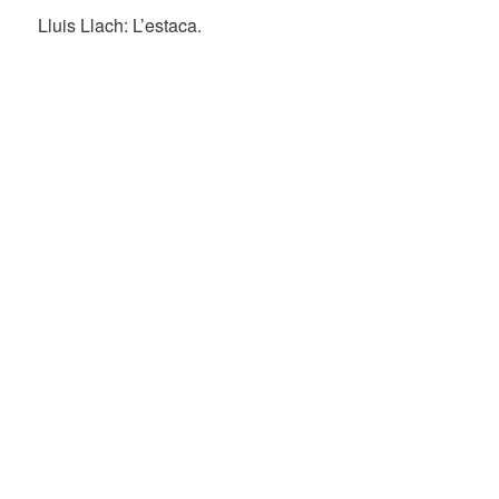
Lluis Llach: L’estaca.