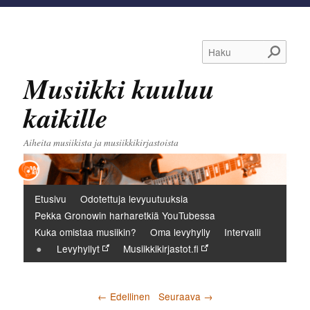
Haku
Musiikki kuuluu
kaikille
Aiheita musiikista ja musiikkikirjastoista
Päävalikko
Etusivu
Odotettuja levyuutuuksia
Pekka Gronowin harharetkiä YouTubessa
Kuka omistaa musiikin?
Oma levyhylly
Intervalli
Levyhyllyt
Musiikkikirjastot.fi
Artikkelien selaus
←
Edellinen
Seuraava
→