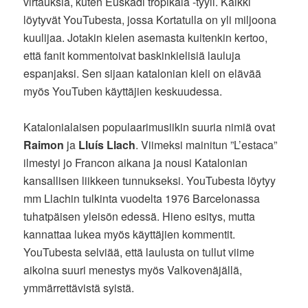
virtauksia, kuten Euskadi tropikala -tyyli. Kaikki
löytyvät YouTubesta, jossa Kortatulla on yli miljoona
kuulijaa. Jotakin kielen asemasta kuitenkin kertoo,
että fanit kommentoivat baskinkielisiä lauluja
espanjaksi. Sen sijaan katalonian kieli on elävää
myös YouTuben käyttäjien keskuudessa.
Katalonialaisen populaarimusiikin suuria nimiä ovat
Raimon
ja
Lluís Llach
. Viimeksi mainitun ”L’estaca”
ilmestyi jo Francon aikana ja nousi Katalonian
kansallisen liikkeen tunnukseksi. YouTubesta löytyy
mm Llachin tulkinta vuodelta 1976 Barcelonassa
tuhatpäisen yleisön edessä. Hieno esitys, mutta
kannattaa lukea myös käyttäjien kommentit.
YouTubesta selviää, että laulusta on tullut viime
aikoina suuri menestys myös Valkovenäjällä,
ymmärrettävistä syistä.