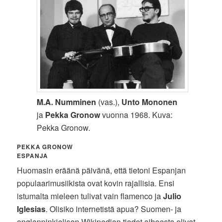
M.A. Numminen
(vas.),
Unto Mononen
ja
Pekka Gronow
vuonna 1968. Kuva:
Pekka Gronow.
PEKKA GRONOW
ESPANJA
Huomasin eräänä päivänä, että tietoni Espanjan
populaarimusiikista ovat kovin rajallisia. Ensi
istumalta mieleen tulivat vain flamenco ja
Julio
Iglesias
. Olisiko internetistä apua? Suomen- ja
englanninkielisen Wikipedian tiedot aiheesta olivat