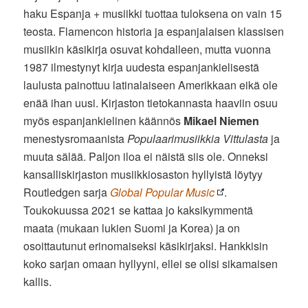
haku Espanja + musiikki tuottaa tuloksena on vain 15
teosta. Flamencon historia ja espanjalaisen klassisen
musiikin käsikirja osuvat kohdalleen, mutta vuonna
1987 ilmestynyt kirja uudesta espanjankielisestä
laulusta painottuu latinalaiseen Amerikkaan eikä ole
enää ihan uusi. Kirjaston tietokannasta haaviin osuu
myös espanjankielinen käännös
Mikael Niemen
menestysromaanista
Populaarimusiikkia Vittulasta
ja
muuta sälää. Paljon iloa ei näistä siis ole. Onneksi
kansalliskirjaston musiikkiosaston hyllyistä löytyy
Routledgen sarja
Global Popular Music
.
Toukokuussa 2021 se kattaa jo kaksikymmentä
maata (mukaan lukien Suomi ja Korea) ja on
osoittautunut erinomaiseksi käsikirjaksi. Hankkisin
koko sarjan omaan hyllyyni, ellei se olisi sikamaisen
kallis.