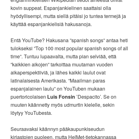
kovin suppeat. Espanjankielinen saattaisi olla
hyödyllisempi, mutta siellä pitäisi jo tuntea termejä ja
käyttää espanjankielisiä hakusanoja.
Entä YouTube? Hakusana ”spanish songs” antaa heti
tulokseksi ”Top 100 most popular spanish songs of all
time”. Tuntuu lupaavalta, mutta pian selviää, että
”kaikkien aikojen” tarkoittaa muutaman vuoden
aikaperspektiiviä, ja lähes kaikki laulut ovat
latinalaisesta Amerikasta. ”Maailman paras
espanjalainen laulu” on YouTuben mukaan
puertoricolaisen
Luis Fonsin
’Despacito’. Se on
muuten käännetty myös udmurtin kielelle, sekin
löytyy YouTubesta.
Seuraavaksi käännyn pääkaupunkiseudun
kirjastojen puoleen, mutta HelMet-tietokannassa