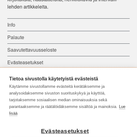
lehden artikkeleita.
Info
Palaute
Saavutettavuusseloste
Evästeasetukset
Tietoa sivustolla käytetyistä evästeistä
Seuraa meitä:
Käytämme sivustollamme evästeitä kerätäksemme ja
analysoidaksemme sivuston suorituskykyä ja käyttöä,
tarjotaksemme sosiaalisen median ominaisuuksia sekä
parantaaksemme ja räätälöidäksemme sisältöä ja mainoksia.
Lue
lisää
Evästeasetukset