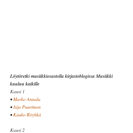
Löytöretki musiikkiosastolla
kirjastoblogissa
Musiikki
kuuluu kaikille
Kausi 1
•
Marko Annala
•
Aija Puurtinen
•
Kauko Röyhkä
Kausi 2