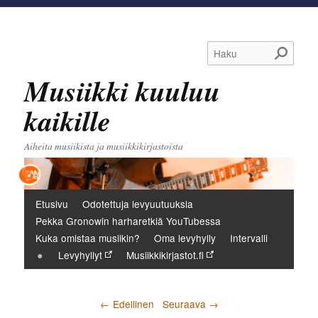
Haku
Musiikki kuuluu
kaikille
Aiheita musiikista ja musiikkikirjastoista
Päävalikko
Etusivu
Odotettuja levyuutuuksia
Pekka Gronowin harharetkiä YouTubessa
Kuka omistaa musiikin?
Oma levyhylly
Intervalli
Levyhyllyt
Musiikkikirjastot.fi
Artikkelien selaus
←
Edellinen
Seuraava
→