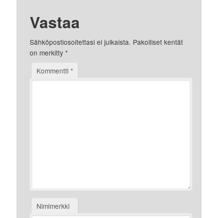
Vastaa
Sähköpostiosoitettasi ei julkaista.
Pakolliset kentät
on merkitty
*
Kommentti
*
Nimimerkki