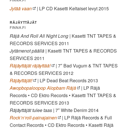
Jytää vaan
| LP CD Kasetti Keltaiset levyt 2015
RÄJÄYTTÄJÄT
FINNA.FI
Räjä And Roll All Night Long
| Kasetti TNT TAPES &
RECORDS SERVICES ‎2011
Jytämenot päällä
| Kasetti TNT TAPES & RECORDS
SERVICES ‎2011
Räjäyttäjät räjäyttää!
| 7″ Bad Vugum & TNT TAPES
& RECORDS SERVICES ‎2012
Räjäyttäjät!
| LP Dead Beat Records 2013
Awopbopaloopop Alopbam Räjä
| LP Räjä
Records • CD Ektro Records • Kasetti TNT TAPES &
RECORDS SERVICES ‎2013
Räjäyttäjät tulee taas
| 7″ White Denim 2014
Rock’n’roll-painajainen
| LP Räjä Records & Full
Contact Records • CD Ektro Records • Kasetti Räjä