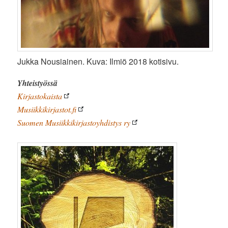
Jukka Nousiainen. Kuva: Ilmiö 2018 kotisivu.
Yhteistyössä
Kirjastokaista
Musiikkikirjastot.fi
Suomen Musiikkikirjastoyhdistys ry