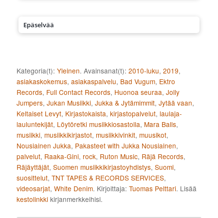
Epäselvää
Kategoria(t):
Yleinen
. Avainsanat(t):
2010-luku
,
2019
,
asiakaskokemus
,
asiakaspalvelu
,
Bad Vugum
,
Ektro
Records
,
Full Contact Records
,
Huonoa seuraa
,
Jolly
Jumpers
,
Jukan Musiikki
,
Jukka & Jytämimmit
,
Jytää vaan
,
Keltaiset Levyt
,
Kirjastokaista
,
kirjastopalvelut
,
laulaja-
lauluntekijät
,
Löytöretki musiikkiosastolla
,
Mara Balls
,
musiikki
,
musiikkikirjastot
,
musiikkivinkit
,
muusikot
,
Nousiainen Jukka
,
Pakasteet with Jukka Nousiainen
,
palvelut
,
Raaka-Gini
,
rock
,
Ruton Music
,
Räjä Records
,
Räjäyttäjät
,
Suomen musiikkikirjastoyhdistys
,
Suomi
,
suosittelut
,
TNT TAPES & RECORDS SERVICES
,
videosarjat
,
White Denim
. Kirjoittaja:
Tuomas Pelttari
. Lisää
kestolinkki
kirjanmerkkeihisi.