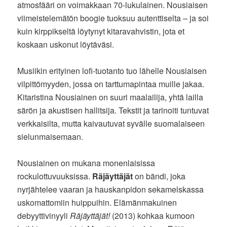
atmosfääri on voimakkaan 70-lukulainen. Nousiaisen
viimeistelemätön boogie tuoksuu autenttiselta – ja soi
kuin kirppikseltä löytynyt kitaravahvistin, jota et
koskaan uskonut löytäväsi.
Musiikin erityinen lofi-tuotanto tuo lähelle Nousiaisen
vilpittömyyden, jossa on tarttumapintaa muille jakaa.
Kitaristina Nousiainen on suuri maalailija, yhtä lailla
särön ja akustisen hallitsija. Tekstit ja tarinoiti tuntuvat
verkkaisilta, mutta kaivautuvat syvälle suomalaiseen
sielunmaisemaan.
Nousiainen on mukana monenlaisissa
rockulottuvuuksissa.
Räjäyttäjät
on bändi, joka
nyrjähtelee vaaran ja hauskanpidon sekamelskassa
uskomattomiin huippuihin. Elämänmakuinen
debyyttivinyyli
Räjäyttäjät!
(2013) kohkaa kumoon