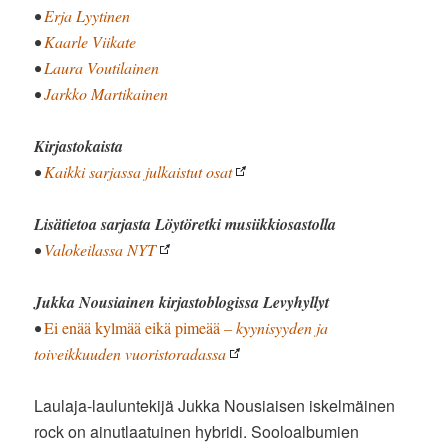
•
Erja Lyytinen
•
Kaarle Viikate
•
Laura Voutilainen
•
Jarkko Martikainen
Kirjastokaista
•
Kaikki sarjassa julkaistut osat
Lisätietoa sarjasta Löytöretki musiikkiosastolla
•
Valokeilassa NYT
Jukka Nousiainen
kirjastoblogissa
Levyhyllyt
•
Ei enää kylmää eikä pimeää
– kyynisyyden ja
toiveikkuuden vuoristoradassa
Laulaja-lauluntekijä Jukka Nousiaisen iskelmäinen
rock on ainutlaatuinen hybridi. Sooloalbumien