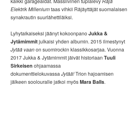
kaikki garageaidat. Massiivinen tuplalevy
Räjä
Elektrik Millenium
taas vihkii Räjäyttäjät suomalaisen
synakrautin suurlähettiläiksi.
Lyhytaikaiseksi jäänyt kokoonpano
Jukka &
Jytämimmit
julkaisi yhden albumin. 2015 ilmestynyt
Jytää vaan
on suomirockin klassikkosarjaa. Vuonna
2017 Jukka & Jytämimmit jäivät historiaan
Tuuli
Sirkeisen
ohjaamassa
dokumenttielokuvassa
Jytää!
Trion hajoamisen
jälkeen soolouralle jatkoi myös
Mara Balls
.