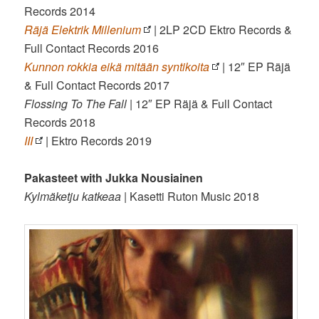
Records 2014
Räjä Elektrik Millenium
| 2LP 2CD Ektro Records &
Full Contact Records 2016
Kunnon rokkia eikä mitään syntikoita
| 12″ EP Räjä
& Full Contact Records 2017
Flossing To The Fall
| 12″ EP Räjä & Full Contact
Records 2018
III
| Ektro Records 2019
Pakasteet with Jukka Nousiainen
Kylmäketju katkeaa
| Kasetti Ruton Music 2018