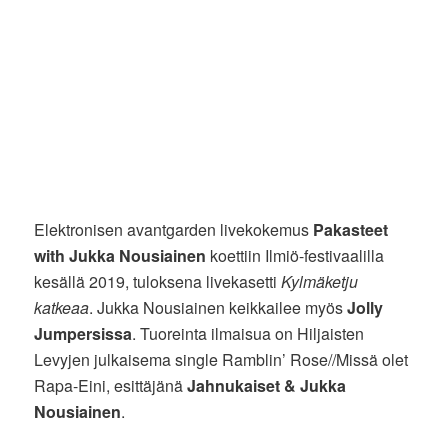
Elektronisen avantgarden livekokemus
Pakasteet
with Jukka Nousiainen
koettiin Ilmiö-festivaalilla
kesällä 2019, tuloksena livekasetti
Kylmäketju
katkeaa
. Jukka Nousiainen keikkailee myös
Jolly
Jumpersissa
. Tuoreinta ilmaisua on Hiljaisten
Levyjen julkaisema single Ramblin’ Rose//Missä olet
Rapa-Eini, esittäjänä
Jahnukaiset & Jukka
Nousiainen
.