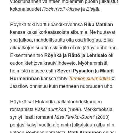
vuosituhannen vaihteen molemmin puolin julkaistut
kokonaisuudet
Rock’n’roll -klisee
ja
Etsijät
.
Röyhkä teki Narttu-bändikaverinsa
Riku Mattilan
kanssa kaksi korkeatasoista albumia. Ne huutavat
yhä jatkoa, mahdollisuutta olla osa trilogiaa. Eikä
alkuaikojen suurin riskinotto ei ole jäänyt unholaan.
Eksentrinen trio
Röyhkä ja Rättö ja Lehtisalo
oli
oudon kiehtova krautviihdeveto. Myöhemmistä
helmistä nousee esiin
Severi Pyysalon
ja
Maarit
Hurmerinnan
kanssa tehty
Turmion suurherttua
.
Jazzflow onnistuu kuin menneen nuoruuden uho.
Röyhkä sai Finlandia-palkintoehdokkuuden
romaanista
Kaksi aurinkoa
(1996). Merkkiteoksia
syntyi lisää: romaani
Miss Farkku-Suomi
(2003)
pohjasi kaksi vuotta aiemmin julkaistuun albumiin,
yhteen Röyhkän parhaista.
Matti Kinnunen
ohjasi