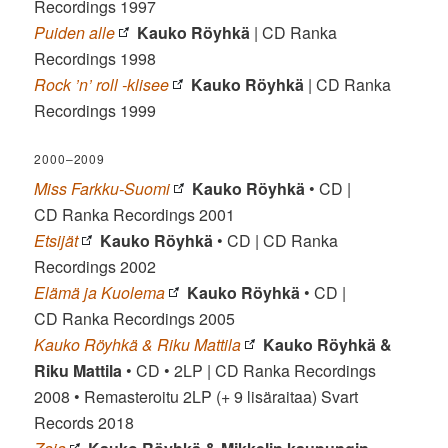
Recordings 1997
Puiden alle
Kauko Röyhkä
| CD Ranka
Recordings 1998
Rock ’n’ roll -klisee
Kauko Röyhkä
| CD Ranka
Recordings 1999
2000–2009
Miss Farkku-Suomi
Kauko Röyhkä
• CD |
CD Ranka Recordings 2001
Etsijät
Kauko Röyhkä
• CD | CD Ranka
Recordings 2002
Elämä ja Kuolema
Kauko Röyhkä
• CD |
CD Ranka Recordings 2005
Kauko Röyhkä & Riku Mattila
Kauko Röyhkä &
Riku Mattila
• CD • 2LP | CD Ranka Recordings
2008 • Remasteroitu 2LP (+ 9 lisäraitaa) Svart
Records 2018