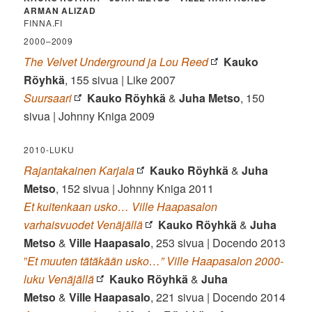
ARMAN ALIZAD
FINNA.FI
2000–2009
The Velvet Underground ja Lou Reed
Kauko
Röyhkä
, 155 sivua | Like 2007
Suursaari
Kauko Röyhkä
&
Juha Metso
, 150
sivua | Johnny Kniga 2009
2010-LUKU
Rajantakainen Karjala
Kauko Röyhkä
&
Juha
Metso
, 152 sivua | Johnny Kniga 2011
Et kuitenkaan usko… Ville Haapasalon
varhaisvuodet Venäjällä
Kauko Röyhkä
&
Juha
Metso
&
Ville Haapasalo
, 253 sivua | Docendo 2013
”
Et muuten tätäkään usko…” Ville Haapasalon 2000-
luku Venäjällä
Kauko Röyhkä
&
Juha
Metso
&
Ville Haapasalo
, 221 sivua | Docendo 2014