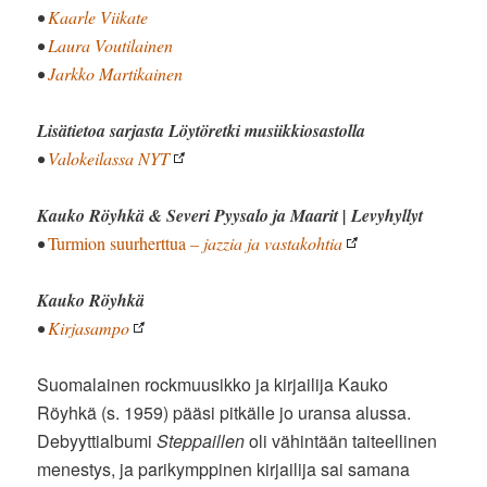
•
Kaarle Viikate
•
Laura Voutilainen
•
Jarkko Martikainen
Lisätietoa sarjasta Löytöretki musiikkiosastolla
•
Valokeilassa NYT
Kauko Röyhkä & Severi Pyysalo ja Maarit |
Levyhyllyt
•
Turmion suurherttua
– jazzia ja vastakohtia
Kauko Röyhkä
•
Kirjasampo
Suomalainen rockmuusikko ja kirjailija Kauko
Röyhkä (s. 1959) pääsi pitkälle jo uransa alussa.
Debyyttialbumi
Steppaillen
oli vähintään taiteellinen
menestys, ja parikymppinen kirjailija sai samana