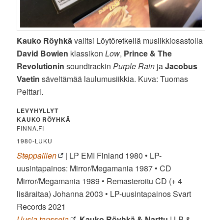
Kauko Röyhkä
valitsi Löytöretkellä musiikkiosastolla
David Bowien
klassikon
Low
,
Prince & The
Revolutionin
soundtrackin
Purple Rain
ja
Jacobus
Vaetin
säveltämää laulumusiikkia. Kuva: Tuomas
Pelttari.
LEVYHYLLYT
KAUKO RÖYHKÄ
FINNA.FI
1980-LUKU
Steppaillen
| LP EMI Finland 1980 • LP-
uusintapainos: Mirror/Megamania 1987 • CD
Mirror/Megamania 1989 • Remasteroitu CD (+ 4
lisäraitaa) Johanna 2003 • LP-uusintapainos Svart
Records 2021
Uusia tansseja
Kauko Röyhkä & Narttu
| LP &