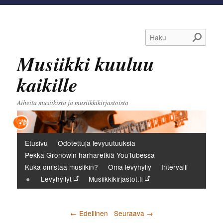
Haku
Musiikki kuuluu
kaikille
Aiheita musiikista ja musiikkikirjastoista
Päävalikko
Etusivu
Odotettuja levyuutuuksia
Pekka Gronowin harharetkiä YouTubessa
Kuka omistaa musiikin?
Oma levyhylly
Intervalli
Levyhyllyt
Musiikkikirjastot.fi
Artikkelien selaus
←
Edellinen
Seuraava
→