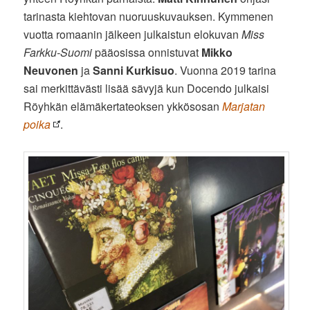
tarinasta kiehtovan nuoruuskuvauksen. Kymmenen
vuotta romaanin jälkeen julkaistun elokuvan
Miss
Farkku-Suomi
pääosissa onnistuvat
Mikko
Neuvonen
ja
Sanni Kurkisuo
. Vuonna 2019 tarina
sai merkittävästi lisää sävyjä kun Docendo julkaisi
Röyhkän elämäkertateoksen ykkösosan
Marjatan
poika
.