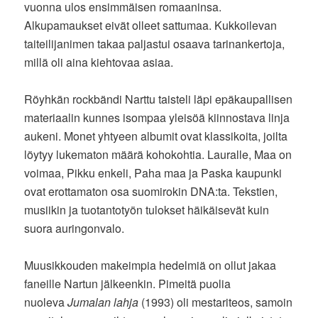
vuonna ulos ensimmäisen romaaninsa.
Alkupamaukset eivät olleet sattumaa. Kukkoilevan
taiteilijanimen takaa paljastui osaava tarinankertoja,
millä oli aina kiehtovaa asiaa.
Röyhkän rockbändi Narttu taisteli läpi epäkaupallisen
materiaalin kunnes isompaa yleisöä kiinnostava linja
aukeni. Monet yhtyeen albumit ovat klassikoita, joilta
löytyy lukematon määrä kohokohtia. Lauralle, Maa on
voimaa, Pikku enkeli, Paha maa ja Paska kaupunki
ovat erottamaton osa suomirokin DNA:ta. Tekstien,
musiikin ja tuotantotyön tulokset häikäisevät kuin
suora auringonvalo.
Muusikkouden makeimpia hedelmiä on ollut jakaa
faneille Nartun jälkeenkin. Pimeitä puolia
nuoleva
Jumalan lahja
(1993) oli mestariteos, samoin