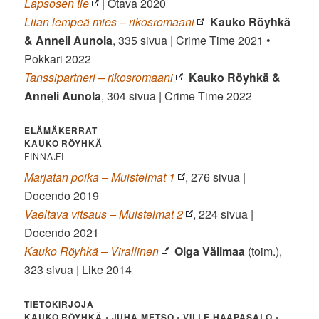
Lapsosen tie
| Otava 2020
Liian lempeä mies – rikosromaani
Kauko Röyhkä
& Anneli Aunola
, 335 sivua | Crime Time 2021 •
Pokkari 2022
Tanssipartneri – rikosromaani
Kauko Röyhkä &
Anneli Aunola
, 304 sivua | Crime Time 2022
ELÄMÄKERRAT
KAUKO RÖYHKÄ
FINNA.FI
Marjatan poika – Muistelmat 1
, 276 sivua |
Docendo 2019
Vaeltava vitsaus – Muistelmat 2
, 224 sivua |
Docendo 2021
Kauko Röyhkä – Virallinen
Olga Välimaa
(toim.),
323 sivua | Like 2014
TIETOKIRJOJA
KAUKO RÖYHKÄ • JUHA METSO • VILLE HAAPASALO •