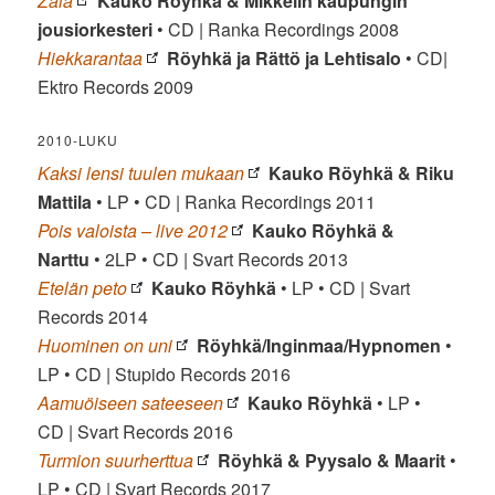
Zaia
Kauko Röyhkä & Mikkelin kaupungin
jousiorkesteri
• CD | Ranka Recordings 2008
Hiekkarantaa
Röyhkä ja Rättö ja Lehtisalo
• CD|
Ektro Records 2009
2010-LUKU
Kaksi lensi tuulen mukaan
Kauko Röyhkä & Riku
Mattila
• LP • CD | Ranka Recordings 2011
Pois valoista – live 2012
Kauko Röyhkä &
Narttu
• 2LP • CD | Svart Records 2013
Etelän peto
Kauko Röyhkä
• LP • CD | Svart
Records 2014
Huominen on uni
Röyhkä/Inginmaa/Hypnomen
•
LP • CD | Stupido Records 2016
Aamuöiseen sateeseen
Kauko Röyhkä
• LP •
CD | Svart Records 2016
Turmion suurherttua
Röyhkä & Pyysalo & Maarit
•
LP • CD | Svart Records 2017