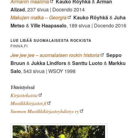
Armanin maailma
Kauko Röyhkä
&
Arman
Alizad
, 237 sivua | Docendo 2014
Makujen matka – Georgia
Kauko Röyhkä
&
Juha
Metso
&
Ville Haapasalo
, 189 sivua | Docendo 2016
LUE LISÄÄ SUOMALAISESTA ROCKISTA
FINNA.FI
Jee jee jee – suomalaisen rockin historia
Seppo
Bruun
&
Jukka Lindfors
&
Santtu Luoto
&
Markku
Salo
, 543 sivua | WSOY 1998
Yhteistyössä
Kirjastokaista
Musiikkikirjastot.fi
Suomen Musiikkikirjastoyhdistys ry