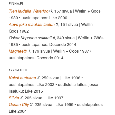
FINNA.FI
Tien laidalla Waterloo
, 157 sivua | Weilin + Göös
1980 • uusintapainos: Like 2000
Aave joka maalasi taulun
, 151 sivua | Weilin +
Göös 1982
Oskar Koposen seikkailut
, 349 sivua | Weilin + Göös
1985 • uusintapainos: Docendo 2014
Magneetti
, 179 sivua | Weilin + Göös 1987 •
uusintapainos: Docendo 2014
1990-LUKU
Kaksi aurinkoa
, 252 sivua | Like 1996 •
uusintapainos: Like 2003 • uudistettu laitos, jossa
lisäluku: Like 2015
Silvia
, 205 sivua | Like 1997
Ocean City
, 235 sivua | Like 1999 • uusintapainos
Like 2004