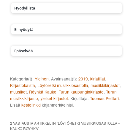
Hyödyllistä
Ei hyödytä
Epäselvää
Kategoria(t):
Yleinen
. Avainsanat(t):
2019
,
kirjailijat
,
Kirjastokaista
,
Löytöretki musiikkiosastolla
,
musiikkikirjastot
,
muusikot
,
Röyhkä Kauko
,
Turun kaupunginkirjasto
,
Turun
musiikkikirjasto
,
yleiset kirjastot
. Kirjoittaja:
Tuomas Pelttari
.
Lisää
kestolinkki
kirjanmerkkeihisi.
2 VASTAUSTA ARTIKKELIIN ”
LÖYTÖRETKI MUSIIKKIOSASTOLLA –
KAUKO RÖYHKÄ
”