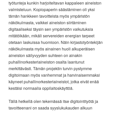
työtunteja kunkin harjoiteltavan kappaleen aineiston
valmisteluun. Kopiopaperin säästäminen oli yksi
tämän hankkeen tavoitteista myös ympäristön
näkökulmasta, vaikkei aineiston siirtäminen
digitaaliseksi täysin sen ympäristön vaikutuksia
mitätöikään, mikäli servereiden energian tarpeet
otetaan laskuissa huomioon. Näin kirjastotyöntekijän
näkökulmasta myös ainainen huoli alkuperäisen
aineiston säilyvyyden suhteen on ainakin
puhallinorkesteriaineiston osalta laantunut
merkittävästi. Tämän projektin turvin pystymme
digitoimaan myös vanhemmat ja harvinaisemmaksi
käyneet puhallinorkesteriaineistot, jotka eivät enää
kestäisi normaalia oppilaitoskäyttöä.
Tällä hetkellä olen tekemässä itse digitointityötä ja
tavoitteenani on saada syyslukukauden alkuun