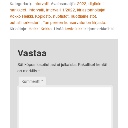
Kategoria(t):
Intervalli
. Avainsanat(t):
2022
,
digitointi
,
hankkeet
,
Intervalli
,
Intervalli 1/2022
,
kirjastonhoitajat
,
Kokko Heikki
,
Kopiosto
,
nuotistot
,
nuottiaineistot
,
puhallinorkesterit
,
Tampereen konservatorion kirjasto
.
Kirjoittaja:
Heikki Kokko
. Lisää
kestolinkki
kirjanmerkkeihisi.
Vastaa
Sähköpostiosoitettasi ei julkaista.
Pakolliset kentät
on merkitty
*
Kommentti
*