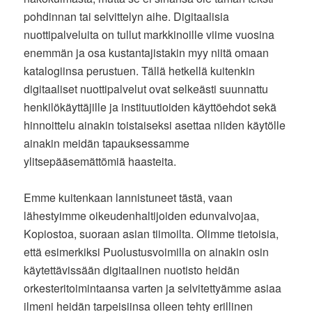
pohdinnan tai selvittelyn aihe. Digitaalisia
nuottipalveluita on tullut markkinoille viime vuosina
enemmän ja osa kustantajistakin myy niitä omaan
katalogiinsa perustuen. Tällä hetkellä kuitenkin
digitaaliset nuottipalvelut ovat selkeästi suunnattu
henkilökäyttäjille ja instituutioiden käyttöehdot sekä
hinnoittelu ainakin toistaiseksi asettaa niiden käytölle
ainakin meidän tapauksessamme
ylitsepääsemättömiä haasteita.
Emme kuitenkaan lannistuneet tästä, vaan
lähestyimme oikeudenhaltijoiden edunvalvojaa,
Kopiostoa, suoraan asian tiimoilta. Olimme tietoisia,
että esimerkiksi Puolustusvoimilla on ainakin osin
käytettävissään digitaalinen nuotisto heidän
orkesteritoimintaansa varten ja selvitettyämme asiaa
ilmeni heidän tarpeisiinsa olleen tehty erillinen