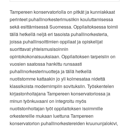
Tampereen konservatoriolla on pitkät ja kunniakkaat
perinteet puhallinorkesterimusiikin kouluttamisessa
sekä esittämisessä Suomessa. Oppilaitoksessa toimii
tällä hetkellä neljä eri tasoista puhallinorkesteria,
joissa puhallinsoittimien oppilaat ja opiskelijat
suorittavat yhteismusisoinnin
opintokokonaisuuksiaan. Oppilaitoksen tarpeisiin on
vuosien saatossa hankittu runsaasti
puhallinorkesterinuotteja ja tällä hetkellä
nuotistomme kattaakin jo yli kolmesataa nidettä
klassikoista modernimpiin sovituksiin. Työskentelen
kirjastonhoitajana Tampereen konservatoriossa ja
minun työnkuvaani on integroitu myös
nuotistonhoitajan työt oppilaitoksen isoimmille
orkestereille mukaan luettuna Tampereen
konservatorion puhallinorkestereiden kruununjalokivi,