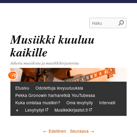
Haku
Musiikki kuuluu
kaikille
Aiheita musiikista ja musiikkikirjastoista
Päävalikko
Etusivu
Odotettuja levyuutuuksia
Pekka Gronowin harharetkiä YouTubessa
Kuka omistaa musiikin?
Oma levyhylly
Intervalli
Levyhyllyt
Musiikkikirjastot.fi
Artikkelien selaus
←
Edellinen
Seuraava
→