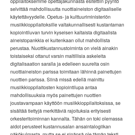
oppilaitoksemme opettajakunnasta esitettiin pyyntö
selvittää mahdollisuutta nuottiaineiston digitaaliselle
käytettävyydelle. Opetus- ja kulttuuriministeriön
musiikkioppilaitoksille valtakunnallisesti kustantaman
kopiointiluvan turvin kyseisen kaltaista digitaalista
aineistopankkia ei kuitenkaan ollut mahdollista
perustaa. Nuottikustannustoiminta on vielä ainakin
toistaiseksi ottanut varsin maltillisia askeleita
digitalisaation saralla ja edelleen suurelta osin
nuottiaineiston parissa toimitaan lähinnä painettujen
nuottien parissa. Siinä missä edellä mainittu
musiikkioppilaitosten kopiointilupa antaa
mahdollisuuksia myös painettujen nuottien
joustavampaan käyttöön musiikkioppilaitoksissa, se
sisältää tiettyjä merkittäviä rajoituksia erityisesti
orkesteritoiminnan kannalta. Tähän on toki olemassa
aidot perusteet kustannusalan ansaintalogiikan
näkökulmasta, mutta se ei sinänsä ole tämän teksti