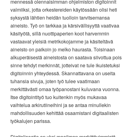
mennessä olennaisimman ohjelmiston digitoinnit
valmiiksi, jotta orkestereiden käytössään olisi heti
syksystä lähtien heidän tuolloin tarvitsemansa
aineisto. Työ on tarkkaa ja kärsivällisyyttä vaativaa
käsityötä, sillä nuottipaperien koot harvemmin
vastaavat yleisiä metrikokojamme ja käsiteltävä
aineisto on paikoin jo melko haurasta. Toisinaan
alkuperäisestä aineistosta on saatava siivottua pois
sinne tehdyt merkinnät, jotteivat ne tule ikuistetuksi
digitoinnin yhteydessä. Skannattavana on useita
tuhansia sivuja, joten työ tulee vaatimaan
merkittävästi omaa työpanostani kuluvana vuonna.
Itse digitointityö tuo kuitenkin myös mukavaa
vaihtelua arkirutiineihini ja se antaa minullekin
mahdollisuuden kehittää osaamistani digitaalisten
työkalujen parissa.
Digitalisaatio on yksi maailman merkittävimmistä