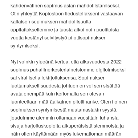
kahdenvälinen sopimus asian mahdollistamiseksi.
Otin yhteyttä Kopiostoon tiedustellakseni vastaavan
kaltaisen sopimuksen mahdollisuutta
oppilaitoksellemme ja tuosta alkoi noin puolitoista
vuotta kestänyt selvitystyö pilottisopimuksen
syntymiseksi.
Nyt voinkin ylpeänä kertoa, että alkuvuodesta 2022
sopimus puhallinorkesteriaineistomme digitoimiseksi
sai viralliset allekirjoituksensa. Sopimuksen
luottamuksellisuudesta johtuen en voi sen sisältöä
avata enempää kuin kertomalla sen olevan
luonteeltaan määräaikainen pilottihanke. Olen iloinen
sopimuksen syntymisestä muutamastakin syystä:
jouduimme aiemmin ottamaan vuosittain tuhansia
sivuja harjoituskopioita alkuperäisistä stemmoista ja
näin ollen käyttämään myös lukemattoman määrän