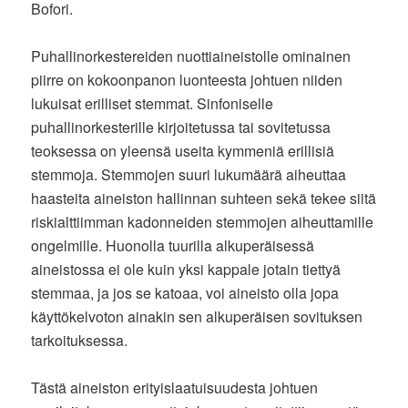
Bofori.
Puhallinorkestereiden nuottiaineistolle ominainen
piirre on kokoonpanon luonteesta johtuen niiden
lukuisat erilliset stemmat. Sinfoniselle
puhallinorkesterille kirjoitetussa tai sovitetussa
teoksessa on yleensä useita kymmeniä erillisiä
stemmoja. Stemmojen suuri lukumäärä aiheuttaa
haasteita aineiston hallinnan suhteen sekä tekee siitä
riskialttiimman kadonneiden stemmojen aiheuttamille
ongelmille. Huonolla tuurilla alkuperäisessä
aineistossa ei ole kuin yksi kappale jotain tiettyä
stemmaa, ja jos se katoaa, voi aineisto olla jopa
käyttökelvoton ainakin sen alkuperäisen sovituksen
tarkoituksessa.
Tästä aineiston erityislaatuisuudesta johtuen