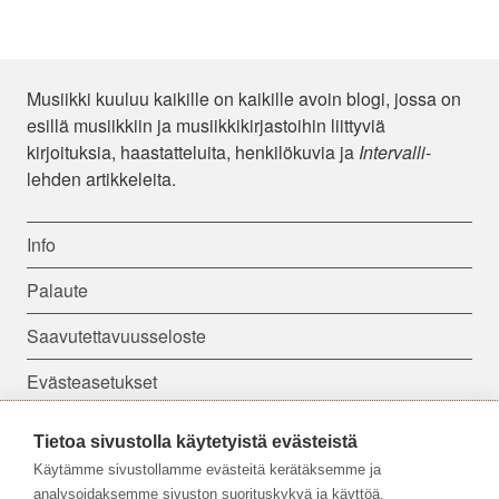
Musiikki kuuluu kaikille on kaikille avoin blogi, jossa on
esillä musiikkiin ja musiikkikirjastoihin liittyviä
kirjoituksia, haastatteluita, henkilökuvia ja
Intervalli
-
lehden artikkeleita.
Info
Palaute
Saavutettavuusseloste
Evästeasetukset
Tietoa sivustolla käytetyistä evästeistä
Seuraa meitä:
Käytämme sivustollamme evästeitä kerätäksemme ja
analysoidaksemme sivuston suorituskykyä ja käyttöä,