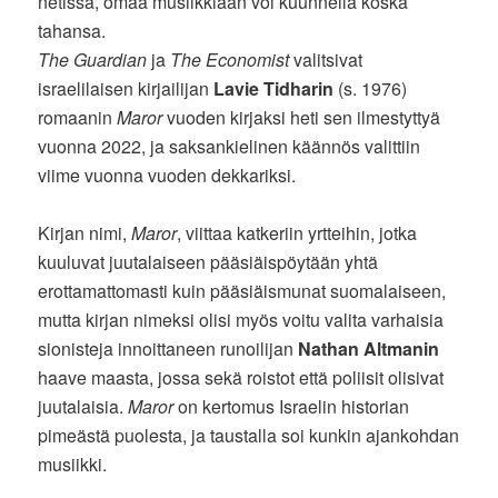
netissä, omaa musiikkiaan voi kuunnella koska
tahansa.
The Guardian
ja
The Economist
valitsivat
israelilaisen kirjailijan
Lavie Tidharin
(s. 1976)
romaanin
Maror
vuoden kirjaksi heti sen ilmestyttyä
vuonna 2022, ja saksankielinen käännös valittiin
viime vuonna vuoden dekkariksi.
Kirjan nimi,
Maror
, viittaa katkeriin yrtteihin, jotka
kuuluvat juutalaiseen pääsiäispöytään yhtä
erottamattomasti kuin pääsiäismunat suomalaiseen,
mutta kirjan nimeksi olisi myös voitu valita varhaisia
sionisteja innoittaneen runoilijan
Nathan Altmanin
haave maasta, jossa sekä roistot että poliisit olisivat
juutalaisia.
Maror
on kertomus Israelin historian
pimeästä puolesta, ja taustalla soi kunkin ajankohdan
musiikki.