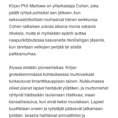
Kirjan Phil Marlowe on ylitarkastaja Cohen, joka
päätti ryhtyä poliisiksi sen jälkeen, kun
seksuaalirikolliset murhasivat hänen serkkunsa.
Cohen ratkaisee uransa aikana monia vakavia
rikoksia, mutta ei myöskään epäröi auttaa
naapurikibbutsissa kasvaneita rikollisliigan jäseniä,
kun tarvitaan velkojen perijää tai siistiä
palkkamurhaa.
Alussa eletään pioneeriaikaa. Kirjan
groteskeimmassa kohtauksessa murtovarkaat
tunkeutuvat timanttikauppiaan taloon. Nukkumassa
olleet pienet lapset heräävät yllättäen, ja murtomiehet
ryhtyvät hädissään laulamaan
Hatikvaa
, maan
kansallislaulua, kun eivät keksi muutakaan. Lapset
tuuditetaan uneen ja ryöstäjät pääsevät jatkamaan
työtään. Israelia hallitsivat ammattiliitot ja