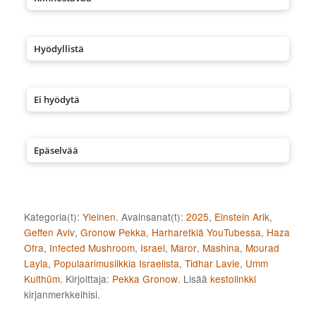
Hyödyllistä
Ei hyödytä
Epäselvää
Kategoria(t):
Yleinen
. Avainsanat(t):
2025
,
Einstein Arik
,
Geffen Aviv
,
Gronow Pekka
,
Harharetkiä YouTubessa
,
Haza
Ofra
,
Infected Mushroom
,
Israel
,
Maror
,
Mashina
,
Mourad
Layla
,
Populaarimusiikkia Israelista
,
Tidhar Lavie
,
Umm
Kulthūm
. Kirjoittaja:
Pekka Gronow
. Lisää
kestolinkki
kirjanmerkkeihisi.