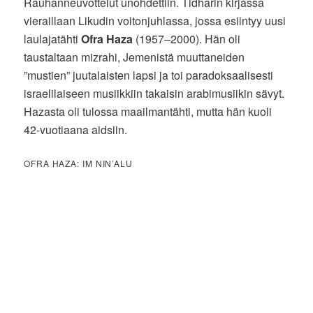
Rauhanneuvottelut unohdettiin. Tidharin kirjassa
vieraillaan Likudin voitonjuhlassa, jossa esiintyy uusi
laulajatähti
Ofra Haza
(1957–2000). Hän oli
taustaltaan mizrahi, Jemenistä muuttaneiden
”mustien” juutalaisten lapsi ja toi paradoksaalisesti
israelilaiseen musiikkiin takaisin arabimusiikin sävyt.
Hazasta oli tulossa maailmantähti, mutta hän kuoli
42-vuotiaana aidsiin.
OFRA HAZA: IM NIN’ALU