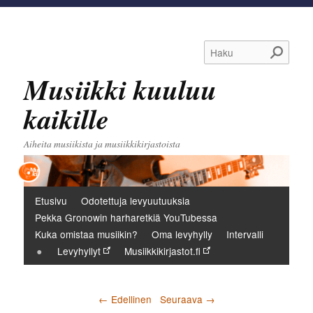
Haku
Musiikki kuuluu
kaikille
Aiheita musiikista ja musiikkikirjastoista
Päävalikko
Etusivu
Odotettuja levyuutuuksia
Pekka Gronowin harharetkiä YouTubessa
Kuka omistaa musiikin?
Oma levyhylly
Intervalli
Levyhyllyt
Musiikkikirjastot.fi
Artikkelien selaus
←
Edellinen
Seuraava
→