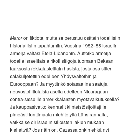
Maror
on fiktiota, mutta se perustuu osittain todellisiin
historiallisiin tapahtumiin. Vuosina 1982–85 Israelin
armeija valtasi Etelä-Libanonin. Auttoiko armeija
todella israelilaisia rikollisliigoja tuomaan Bekaan
laaksosta rekkalasteittain hasista, josta osa sitten
salakuljetettiin edelleen Yhdysvaltoihin ja
Eurooppaan? Ja myytiinkö sotasaalina saatuja
neuvostoliittolaisia aseita edelleen Nicaraguan
contra-sisseille amerikkalaisten myötävaikutuksella?
Ja kauppasivatko kenraalit kiinteistösijoittajille
pimeästi tonttimaata miehitetyltä Länsirannalta,
vaikka se oli Israelin silloisten lakien mukaan
kiellettyä? Jos näin on, Gazassa onkin ehkä nyt