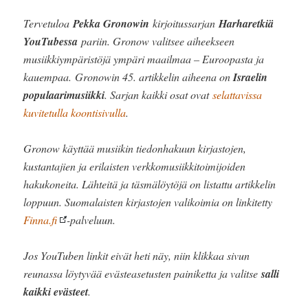
Tervetuloa
Pekka Gronowin
kirjoitussarjan
Harharetkiä
YouTubessa
pariin. Gronow valitsee aiheekseen
musiikkiympäristöjä ympäri maailmaa – Euroopasta ja
kauempaa. Gronowin 45. artikkelin aiheena on
Israelin
populaarimusiikki
. Sarjan kaikki osat ovat
selattavissa
kuvitetulla koontisivulla
.
Gronow käyttää musiikin tiedonhakuun kirjastojen,
kustantajien ja erilaisten verkkomusiikkitoimijoiden
hakukoneita. Lähteitä ja täsmälöytöjä on listattu artikkelin
loppuun. Suomalaisten kirjastojen valikoimia on linkitetty
Finna.fi
-palveluun.
Jos YouTuben linkit eivät heti näy, niin klikkaa sivun
reunassa löytyvää evästeasetusten painiketta ja valitse
salli
kaikki evästeet
.