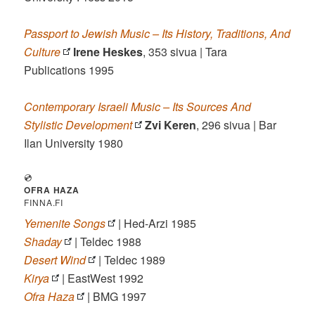
Passport to Jewish Music – Its History, Traditions, And
Culture
Irene Heskes
, 353 sivua | Tara
Publications 1995
Contemporary Israeli Music – Its Sources And
Stylistic Development
Zvi Keren
, 296 sivua | Bar
Ilan University 1980
💿
OFRA HAZA
FINNA.FI
Yemenite Songs
| Hed-Arzi 1985
Shaday
| Teldec 1988
Desert Wind
| Teldec 1989
Kirya
| EastWest 1992
Ofra Haza
| BMG 1997