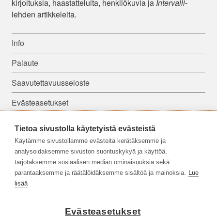
kirjoituksia, haastatteluita, henkilökuvia ja
Intervalli
-
lehden artikkeleita.
Info
Palaute
Saavutettavuusseloste
Evästeasetukset
Tietoa sivustolla käytetyistä evästeistä
Seuraa meitä:
Käytämme sivustollamme evästeitä kerätäksemme ja
analysoidaksemme sivuston suorituskykyä ja käyttöä,
tarjotaksemme sosiaalisen median ominaisuuksia sekä
parantaaksemme ja räätälöidäksemme sisältöä ja mainoksia.
Lue
lisää
Evästeasetukset