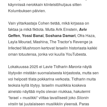
käynnissä nerokkain kiinteistöhuijaus sitten
Kolumbuksen päivien.
Vain ylitarkastaja Cohen tietää, mikä kirjassa on
faktaa ja mikä fiktiota. Mutta Arik Einstein,
Aviv
Geffen
,
Yossi Banai
,
Soshana Damari
, Ofra Haza,
Layla Mourad, Mashina, The Tractor’s Revenge ja
Infected Mushroom kertovat Israelin historiasta kaikki
oman totuutensa, jonka voi kuulla YouTubesta.
Lokakuussa 2025 ei Lavie Tidharin
Maroria
näytä
löytyvän mistään suomalaisesta kirjastosta, mutta sen
voi helposti tilata pokkarina verkosta. Tidharin muita
teoksia kyllä löytyy. Israelin musiikkia koskeva
aineisto näyttää myös olevan niukkaa, hakutermi
”Israel + musiikki” viittaa tavallisesti joko
Siionin
virsiin
tai juutalaiseen musiikkiin yleensä. Paras