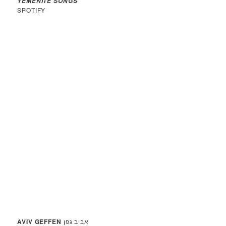
YEMENITE SONGS
SPOTIFY
AVIV GEFFEN
אביב גפן