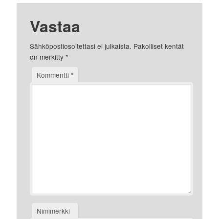
Vastaa
Sähköpostiosoitettasi ei julkaista.
Pakolliset kentät
on merkitty
*
Kommentti
*
Nimimerkki