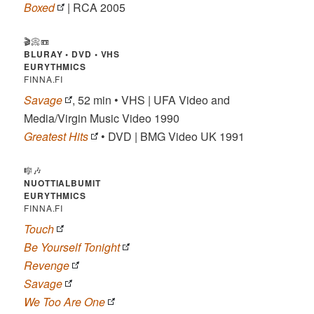
Boxed
| RCA 2005
🎬📀📼
BLURAY • DVD • VHS
EURYTHMICS
FINNA.FI
Savage
, 52 min • VHS | UFA Video and
Media/Virgin Music Video 1990
Greatest Hits
• DVD | BMG Video UK 1991
🎼🎶
NUOTTIALBUMIT
EURYTHMICS
FINNA.FI
Touch
Be Yourself Tonight
Revenge
Savage
We Too Are One