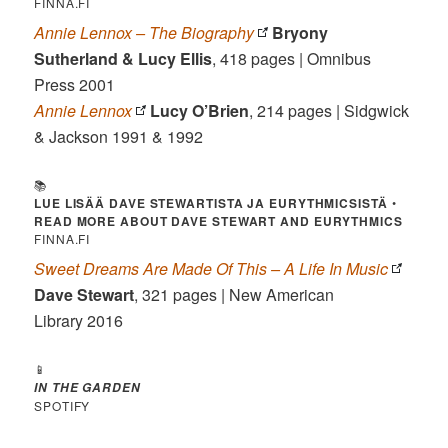
FINNA.FI
Annie Lennox – The Biography
Bryony
Sutherland & Lucy Ellis
, 418 pages | Omnibus
Press 2001
Annie Lennox
Lucy O’Brien
, 214 pages | Sidgwick
& Jackson 1991 & 1992
📚
LUE LISÄÄ DAVE STEWARTISTA JA EURYTHMICSISTÄ
•
READ MORE ABOUT DAVE STEWART AND EURYTHMICS
FINNA.FI
Sweet Dreams Are Made Of This – A Life In Music
Dave Stewart
, 321 pages | New American
Library 2016
📱
IN THE GARDEN
SPOTIFY