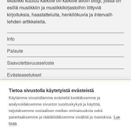
Musiikki kuuluu kaikille on kaikille avoin blogi, jossa on
esillä musiikkiin ja musiikkikirjastoihin liittyviä
kirjoituksia, haastatteluita, henkilökuvia ja
Intervalli
-
lehden artikkeleita.
Info
Palaute
Saavutettavuusseloste
Evästeasetukset
Tietoa sivustolla käytetyistä evästeistä
Seuraa meitä:
Käytämme sivustollamme evästeitä kerätäksemme ja
analysoidaksemme sivuston suorituskykyä ja käyttöä,
tarjotaksemme sosiaalisen median ominaisuuksia sekä
parantaaksemme ja räätälöidäksemme sisältöä ja mainoksia.
Lue
lisää