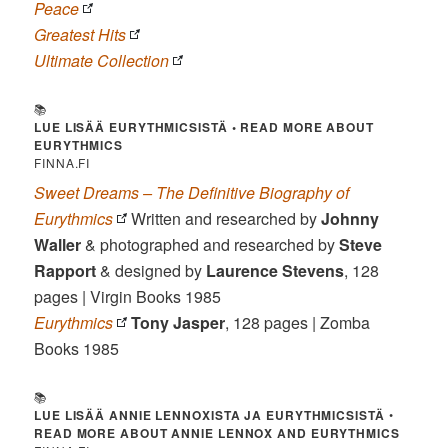
Peace
Greatest Hits
Ultimate Collection
📚
LUE LISÄÄ EURYTHMICSISTÄ • READ MORE ABOUT
EURYTHMICS
FINNA.FI
Sweet Dreams – The Definitive Biography of
Eurythmics
Written and researched by
Johnny
Waller
& photographed and researched by
Steve
Rapport
& designed by
Laurence Stevens
, 128
pages | Virgin Books 1985
Eurythmics
Tony Jasper
, 128 pages | Zomba
Books 1985
📚
LUE LISÄÄ ANNIE LENNOXISTA JA EURYTHMICSISTÄ
•
READ MORE ABOUT ANNIE LENNOX AND EURYTHMICS