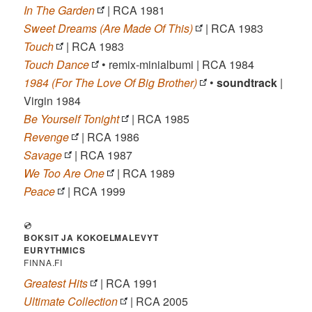
In The Garden
| RCA 1981
Sweet Dreams (Are Made Of This)
| RCA 1983
Touch
| RCA 1983
Touch Dance
• remix-minialbumi | RCA 1984
1984 (For The Love Of Big Brother)
•
soundtrack
|
Virgin 1984
Be Yourself Tonight
| RCA 1985
Revenge
| RCA 1986
Savage
| RCA 1987
We Too Are One
| RCA 1989
Peace
| RCA 1999
💿
BOKSIT JA KOKOELMALEVYT
EURYTHMICS
FINNA.FI
Greatest Hits
| RCA 1991
Ultimate Collection
| RCA 2005