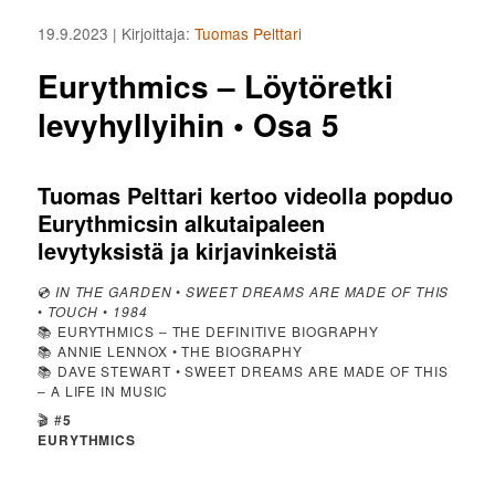
19.9.2023
| Kirjoittaja:
Tuomas Pelttari
Eurythmics – Löytöretki
levyhyllyihin • Osa 5
Tuomas Pelttari kertoo videolla popduo
Eurythmicsin alkutaipaleen
levytyksistä ja kirjavinkeistä
💿
IN THE GARDEN
•
SWEET DREAMS ARE MADE OF THIS
•
TOUCH
•
1984
📚 EURYTHMICS – THE DEFINITIVE BIOGRAPHY
📚 ANNIE LENNOX • THE BIOGRAPHY
📚 DAVE STEWART • SWEET DREAMS ARE MADE OF THIS
– A LIFE IN MUSIC
🎬 #
5
EURYTHMICS