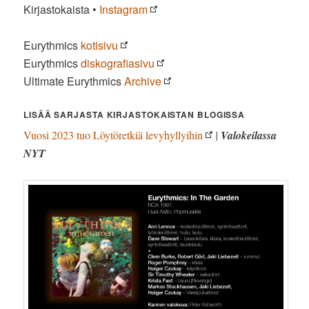
Kirjastokaista •
Instagram
Eurythmics
kotisivu
Eurythmics
diskografiasivu
Ultimate Eurythmics
Archive
LISÄÄ SARJASTA KIRJASTOKAISTAN BLOGISSA
Vuosi 2023 tuo Löytöretkiä levyhyllyihin
|
Valokeilassa
NYT