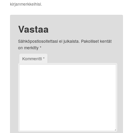
kirjanmerkkeihisi.
Vastaa
Sähköpostiosoitettasi ei julkaista.
Pakolliset kentät
on merkitty
*
Kommentti
*