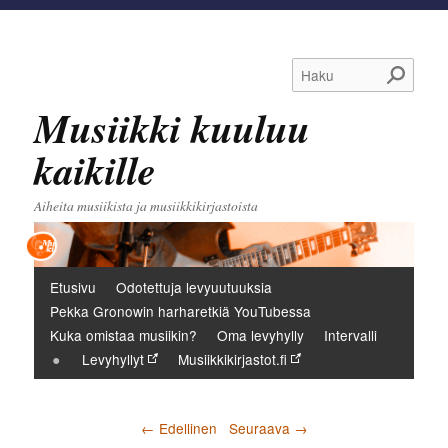
Haku
Musiikki kuuluu
kaikille
Aiheita musiikista ja musiikkikirjastoista
Päävalikko
Etusivu
Odotettuja levyuutuuksia
Pekka Gronowin harharetkiä YouTubessa
Kuka omistaa musiikin?
Oma levyhylly
Intervalli
Levyhyllyt
Musiikkikirjastot.fi
Artikkelien selaus
←
Edellinen
Seuraava
→