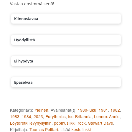
Vastaa ensimmäisenä!
Kiinnostavaa
Hyödyllistä
Ei hyödytä
Epäselvää
Kategoria(t):
Yleinen
. Avainsanat(t):
1980-luku
,
1981
,
1982
,
1983
,
1984
,
2023
,
Eurythmics
,
Iso-Britannia
,
Lennox Annie
,
Löytöretki levyhyllyihin
,
popmusiikki
,
rock
,
Stewart Dave
.
Kirjoittaja:
Tuomas Pelttari
. Lisää
kestolinkki