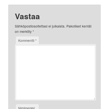
Vastaa
Sähköpostiosoitettasi ei julkaista.
Pakolliset kentät
on merkitty
*
Kommentti
*
Nimimerkki