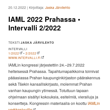
20.12.2022
| Kirjoittaja:
Jaska Järvilehto
IAML 2022 Prahassa •
Intervalli 2/2022
TEKSTI
JASKA JÄRVILEHTO
INTERVALLI
1/2022
•
2/2022
WWW.INTERVALLI.FI
IAMLin kongressi järjestettiin 24.–29.7.2022
helteisessä Prahassa. Tapahtumapaikkoina toimivat
pääasiassa Prahan kaupunginkirjaston päärakennus
sekä Tšekin kansalliskirjasto, molemmat Prahan
vanhan kaupungin ytimessä. Totuttuun tapaan
ohjelmaan sisältyi kokouksia, esitelmiä, vierailuja ja
konsertteja. Kongressin materiaalia on koottu
IAMLin
verkkosivuille
.