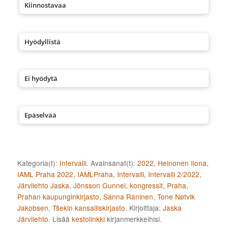
Kiinnostavaa
Hyödyllistä
Ei hyödytä
Epäselvää
Kategoria(t):
Intervalli
. Avainsanat(t):
2022
,
Heinonen Ilona
,
IAML Praha 2022
,
IAMLPraha
,
Intervalli
,
Intervalli 2/2022
,
Järvilehto Jaska
,
Jönsson Gunnel
,
kongressit
,
Praha
,
Prahan kaupunginkirjasto
,
Sanna Raninen
,
Tone Nøtvik
Jakobsen
,
Tšekin kansalliskirjasto
. Kirjoittaja:
Jaska
Järvilehto
. Lisää
kestolinkki
kirjanmerkkeihisi.