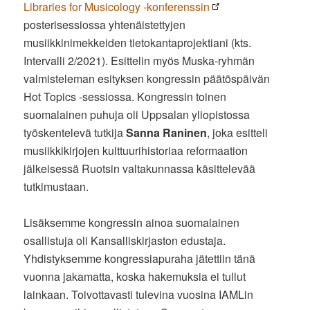
Libraries for Musicology -konferenssin
posterisessiossa yhtenäistettyjen
musiikkinimekkeiden tietokantaprojektiani (kts.
Intervalli 2/2021). Esittelin myös Muska-ryhmän
valmisteleman esityksen kongressin päätöspäivän
Hot Topics -sessiossa. Kongressin toinen
suomalainen puhuja oli Uppsalan yliopistossa
työskentelevä tutkija
Sanna Raninen
, joka esitteli
musiikkikirjojen kulttuurihistoriaa reformaation
jälkeisessä Ruotsin valtakunnassa käsittelevää
tutkimustaan.
Lisäksemme kongressin ainoa suomalainen
osallistuja oli Kansalliskirjaston edustaja.
Yhdistyksemme kongressiapuraha jätettiin tänä
vuonna jakamatta, koska hakemuksia ei tullut
lainkaan. Toivottavasti tulevina vuosina IAMLin