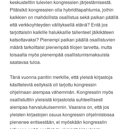
keskusteltiin tulevien kongressien järjestämisestä.
Pitäisikö kongressien olla hybriditapahtumia, joihin
kaikkien on mahdollista osallistua sekä paikan päällä
että verkkoyhteyden välityksellä etänä? Entä jos
tarjottaisiin kaikille halukkaille tallenteet jälkikäteen
katsottavaksi? Pienempi paikan päällä osallistuvien
määrä tarkoittaisi pienempää tilojen tarvetta, mutta
toisaalta myös pienempää osallistumismaksuista
saatavaa tuloa.
Tänä vuonna pantiin merkille, että yleisiä kirjastoja
käsitteleviä esityksiä oli tarjottu kongressin
ohjelmaan aiempaa vähemmän. Kongressiin myös
osallistuttiin yleisistä kirjastoista suhteellisesti
aiempaa harvalukuisemmin. Vaarana on, että jos
yleisten kirjastojen osuus kongressin ohjelmistossa
pienenee entisestään, ei myöskään kongressiin