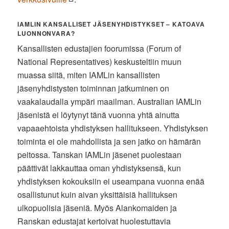
IAMLIN KANSALLISET JÄSENYHDISTYKSET – KATOAVA
LUONNONVARA?
Kansallisten edustajien foorumissa (Forum of
National Representatives) keskusteltiin muun
muassa siitä, miten IAMLin kansallisten
jäsenyhdistysten toiminnan jatkuminen on
vaakalaudalla ympäri maailman. Australian IAMLin
jäsenistä ei löytynyt tänä vuonna yhtä ainutta
vapaaehtoista yhdistyksen hallitukseen. Yhdistyksen
toiminta ei ole mahdollista ja sen jatko on hämärän
peitossa. Tanskan IAMLin jäsenet puolestaan
päättivät lakkauttaa oman yhdistyksensä, kun
yhdistyksen kokouksiin ei useampana vuonna enää
osallistunut kuin aivan yksittäisiä hallituksen
ulkopuolisia jäseniä. Myös Alankomaiden ja
Ranskan edustajat kertoivat huolestuttavia