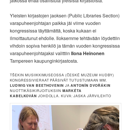
jatkossa enää osallistuta yleisistä kirjastoista.
Yleisten kirjastojen jaoksen (Public Libraries Section)
varapuheenjohtajan paikka jäi viime vuoden
kongressissa täyttämättä, koska kukaan ei
ilmoittautunut ehdolle. Iloksemme tehtävään löydettiin
vihdoin sopiva henkilö ja tämän vuoden kongressissa
varapuheenjohtajaksi valittiin
Ilona Heinonen
Tampereen kaupunginkirjastosta.
TŠEKIN MUSIIKKIMUSEOSSA (ČESKÉ MUZEUM HUDBY)
KONGRESSIVIERAAT PÄÄSIVÄT TUTUSTUMAAN MM.
LUDWIG VAN BEETHOVENIN
JA
ANTONÍN DVOŘÁKIN
NUOTTIKÄSIKIRJOITUKSIIN
MARKÉTA
KABELKOVÁN
JOHDOLLA. KUVA: JASKA JÄRVILEHTO