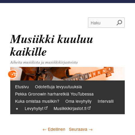
Haku
Musiikki kuuluu
kaikille
Aiheita musiikista ja musiikkikirjastoista
Päävalikko
Etusivu
Odotettuja levyuutuuksia
Pekka Gronowin harharetkiä YouTubessa
Kuka omistaa musiikin?
Oma levyhylly
Intervalli
Levyhyllyt
Musiikkikirjastot.fi
Artikkelien selaus
←
Edellinen
Seuraava
→